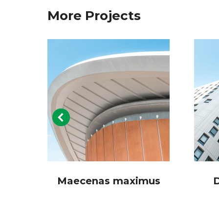
More Projects
a
Maecenas maximus
D