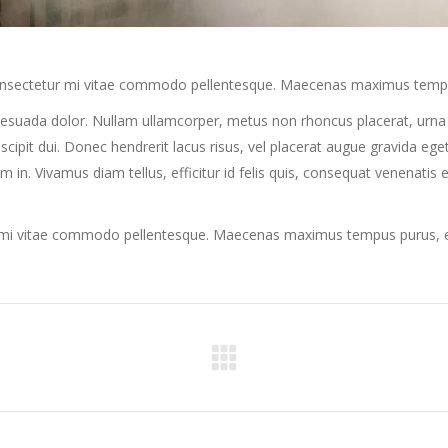
 consectetur mi vitae commodo pellentesque. Maecenas maximus tempus 
alesuada dolor. Nullam ullamcorper, metus non rhoncus placerat, urna 
 suscipit dui. Donec hendrerit lacus risus, vel placerat augue gravida e
rum in. Vivamus diam tellus, efficitur id felis quis, consequat venenatis 
r mi vitae commodo pellentesque. Maecenas maximus tempus purus, et f
Projets
similaires