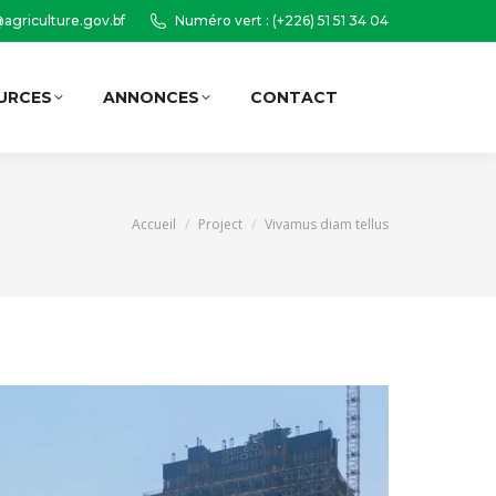
agriculture.gov.bf
Numéro vert : (+226) 51 51 34 04
URCES
ANNONCES
CONTACT
Recherche
:
Vous êtes ici :
Accueil
Project
Vivamus diam tellus