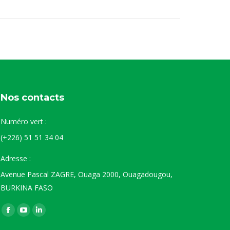
Nos contacts
Numéro vert :
(+226) 51 51 34 04
Adresse :
Avenue Pascal ZAGRE, Ouaga 2000, Ouagadougou,
BURKINA FASO
Trouvez nous sur :
La
La
La
page
page
page