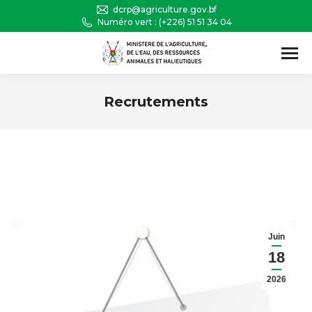
dcrp@agriculture.gov.bf
Numéro vert : (+226) 51 51 34 04
Recherche
:
Recrutements
Vous êtes ici :
Juin
18
2026