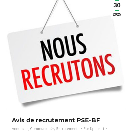
30
2025
Avis de recrutement PSE-BF
Annonces
,
Communiqués
,
Recrutements
Par
Kpaar-ci