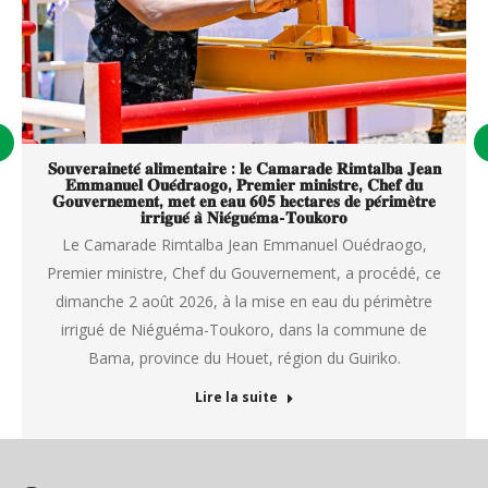
𝐒𝐨𝐮𝐯𝐞𝐫𝐚𝐢𝐧𝐞𝐭𝐞́ 𝐚𝐥𝐢𝐦𝐞𝐧𝐭𝐚𝐢𝐫𝐞 : 𝐥𝐞 𝐂𝐚𝐦𝐚𝐫𝐚𝐝𝐞 𝐑𝐢𝐦𝐭𝐚𝐥𝐛𝐚 𝐉𝐞𝐚𝐧
𝐄𝐦𝐦𝐚𝐧𝐮𝐞𝐥 𝐎𝐮𝐞́𝐝𝐫𝐚𝐨𝐠𝐨, 𝐏𝐫𝐞𝐦𝐢𝐞𝐫 𝐦𝐢𝐧𝐢𝐬𝐭𝐫𝐞, 𝐂𝐡𝐞𝐟 𝐝𝐮
𝐆𝐨𝐮𝐯𝐞𝐫𝐧𝐞𝐦𝐞𝐧𝐭, 𝐦𝐞𝐭 𝐞𝐧 𝐞𝐚𝐮 𝟔𝟎𝟓 𝐡𝐞𝐜𝐭𝐚𝐫𝐞𝐬 𝐝𝐞 𝐩𝐞́𝐫𝐢𝐦𝐞̀𝐭𝐫𝐞
𝐢𝐫𝐫𝐢𝐠𝐮𝐞́ 𝐚̀ 𝐍𝐢𝐞́𝐠𝐮𝐞́𝐦𝐚-𝐓𝐨𝐮𝐤𝐨𝐫𝐨
Le Camarade Rimtalba Jean Emmanuel Ouédraogo,
Premier ministre, Chef du Gouvernement, a procédé, ce
dimanche 2 août 2026, à la mise en eau du périmètre
irrigué de Niéguéma-Toukoro, dans la commune de
Bama, province du Houet, région du Guiriko.
Lire la suite