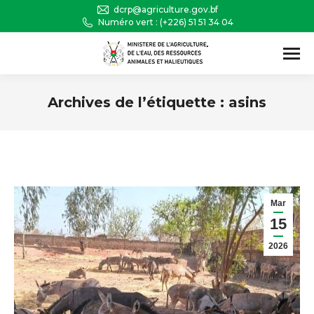
dcrp@agriculture.gov.bf
Numéro vert : (+226) 51 51 34 04
Recherche
:
Archives de l’étiquette :
asins
Vous êtes ici :
Mar
15
2026