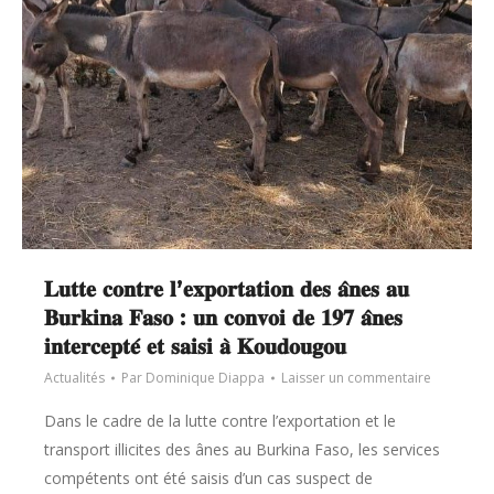
𝐋𝐮𝐭𝐭𝐞 𝐜𝐨𝐧𝐭𝐫𝐞 𝐥’𝐞𝐱𝐩𝐨𝐫𝐭𝐚𝐭𝐢𝐨𝐧 𝐝𝐞𝐬 𝐚̂𝐧𝐞𝐬 𝐚𝐮
𝐁𝐮𝐫𝐤𝐢𝐧𝐚 𝐅𝐚𝐬𝐨 : 𝐮𝐧 𝐜𝐨𝐧𝐯𝐨𝐢 𝐝𝐞 𝟏𝟗𝟕 𝐚̂𝐧𝐞𝐬
𝐢𝐧𝐭𝐞𝐫𝐜𝐞𝐩𝐭𝐞́ 𝐞𝐭 𝐬𝐚𝐢𝐬𝐢 𝐚̀ 𝐊𝐨𝐮𝐝𝐨𝐮𝐠𝐨𝐮
Actualités
Par
Dominique Diappa
Laisser un commentaire
Dans le cadre de la lutte contre l’exportation et le
transport illicites des ânes au Burkina Faso, les services
compétents ont été saisis d’un cas suspect de