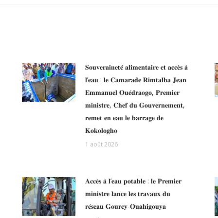
𝐒𝐨𝐮𝐯𝐞𝐫𝐚𝐢𝐧𝐞𝐭𝐞́ 𝐚𝐥𝐢𝐦𝐞𝐧𝐭𝐚𝐢𝐫𝐞 𝐞𝐭 𝐚𝐜𝐜𝐞̀𝐬 𝐚̀
𝐥’𝐞𝐚𝐮 : 𝐥𝐞 𝐂𝐚𝐦𝐚𝐫𝐚𝐝𝐞 𝐑𝐢𝐦𝐭𝐚𝐥𝐛𝐚 𝐉𝐞𝐚𝐧
𝐄𝐦𝐦𝐚𝐧𝐮𝐞𝐥 𝐎𝐮𝐞́𝐝𝐫𝐚𝐨𝐠𝐨, 𝐏𝐫𝐞𝐦𝐢𝐞𝐫
𝐦𝐢𝐧𝐢𝐬𝐭𝐫𝐞, 𝐂𝐡𝐞𝐟 𝐝𝐮 𝐆𝐨𝐮𝐯𝐞𝐫𝐧𝐞𝐦𝐞𝐧𝐭,
𝐫𝐞𝐦𝐞𝐭 𝐞𝐧 𝐞𝐚𝐮 𝐥𝐞 𝐛𝐚𝐫𝐫𝐚𝐠𝐞 𝐝𝐞
𝐊𝐨𝐤𝐨𝐥𝐨𝐠𝐡𝐨
1 août 2026
𝐀𝐜𝐜𝐞̀𝐬 𝐚̀ 𝐥’𝐞𝐚𝐮 𝐩𝐨𝐭𝐚𝐛𝐥𝐞 : 𝐥𝐞 𝐏𝐫𝐞𝐦𝐢𝐞𝐫
𝐦𝐢𝐧𝐢𝐬𝐭𝐫𝐞 𝐥𝐚𝐧𝐜𝐞 𝐥𝐞𝐬 𝐭𝐫𝐚𝐯𝐚𝐮𝐱 𝐝𝐮
𝐫𝐞́𝐬𝐞𝐚𝐮 𝐆𝐨𝐮𝐫𝐜𝐲-𝐎𝐮𝐚𝐡𝐢𝐠𝐨𝐮𝐲𝐚