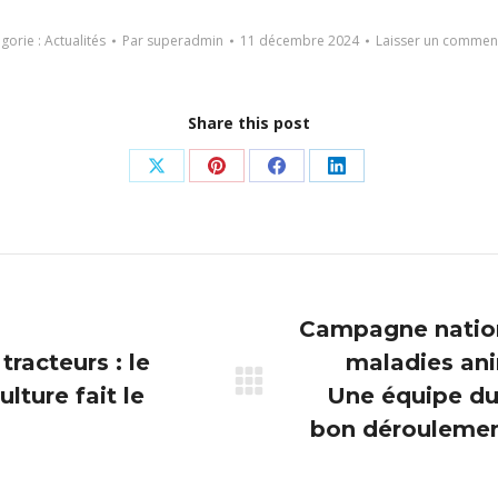
gorie :
Actualités
Par
superadmin
11 décembre 2024
Laisser un commen
Share this post
Partager
Partager
Partager
Partager
sur
sur
sur
sur
X
Pinterest
Facebook
LinkedIn
Campagne nation
racteurs : le
maladies ani
lture fait le
Article
Une équipe du
suivant
bon déroulemen
: