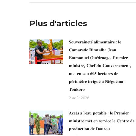
Plus d'articles
𝐒𝐨𝐮𝐯𝐞𝐫𝐚𝐢𝐧𝐞𝐭𝐞́ 𝐚𝐥𝐢𝐦𝐞𝐧𝐭𝐚𝐢𝐫𝐞 : 𝐥𝐞
𝐂𝐚𝐦𝐚𝐫𝐚𝐝𝐞 𝐑𝐢𝐦𝐭𝐚𝐥𝐛𝐚 𝐉𝐞𝐚𝐧
𝐄𝐦𝐦𝐚𝐧𝐮𝐞𝐥 𝐎𝐮𝐞́𝐝𝐫𝐚𝐨𝐠𝐨, 𝐏𝐫𝐞𝐦𝐢𝐞𝐫
𝐦𝐢𝐧𝐢𝐬𝐭𝐫𝐞, 𝐂𝐡𝐞𝐟 𝐝𝐮 𝐆𝐨𝐮𝐯𝐞𝐫𝐧𝐞𝐦𝐞𝐧𝐭,
𝐦𝐞𝐭 𝐞𝐧 𝐞𝐚𝐮 𝟔𝟎𝟓 𝐡𝐞𝐜𝐭𝐚𝐫𝐞𝐬 𝐝𝐞
𝐩𝐞́𝐫𝐢𝐦𝐞̀𝐭𝐫𝐞 𝐢𝐫𝐫𝐢𝐠𝐮𝐞́ 𝐚̀ 𝐍𝐢𝐞́𝐠𝐮𝐞́𝐦𝐚-
𝐓𝐨𝐮𝐤𝐨𝐫𝐨
2 août 2026
𝐀𝐜𝐜𝐞̀𝐬 𝐚̀ 𝐥’𝐞𝐚𝐮 𝐩𝐨𝐭𝐚𝐛𝐥𝐞 : 𝐥𝐞 𝐏𝐫𝐞𝐦𝐢𝐞𝐫
𝐦𝐢𝐧𝐢𝐬𝐭𝐫𝐞 𝐦𝐞𝐭 𝐞𝐧 𝐬𝐞𝐫𝐯𝐢𝐜𝐞 𝐥𝐞 𝐂𝐞𝐧𝐭𝐫𝐞 𝐝𝐞
𝐩𝐫𝐨𝐝𝐮𝐜𝐭𝐢𝐨𝐧 𝐝𝐞 𝐃𝐨𝐮𝐫𝐨𝐮