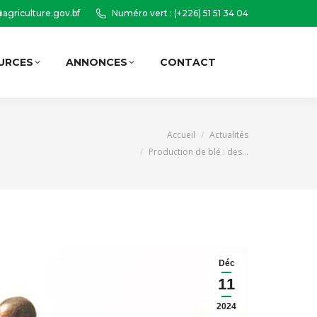
agriculture.gov.bf
Numéro vert : (+226) 51 51 34 04
URCES
ANNONCES
CONTACT
Recherche
:
Vous êtes ici :
Accueil
Actualités
Production de blé : des…
Déc
11
2024