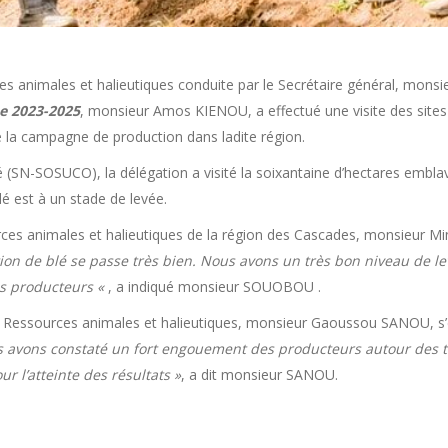
rces animales et halieutiques conduite par le Secrétaire général, m
ue 2023-2025
, monsieur Amos KIENOU, a effectué une visite des sites
 la campagne de production dans ladite région.
é (SN-SOSUCO), la délégation a visité la soixantaine d’hectares emblav
blé est à un stade de levée.
ources animales et halieutiques de la région des Cascades, monsieur
 de blé se passe très bien. Nous avons un très bon niveau de levée
des producteurs «
, a indiqué monsieur SOUOBOU .
des Ressources animales et halieutiques, monsieur Gaoussou SANOU, s’
 avons constaté un fort engouement des producteurs autour des te
 l’atteinte des résultats »
, a dit monsieur SANOU.