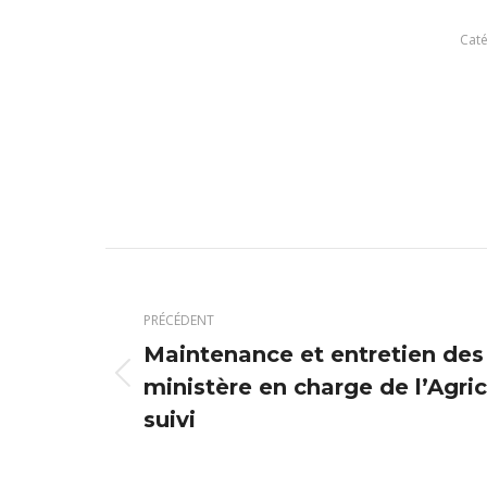
Caté
Navigation
article
PRÉCÉDENT
Maintenance et entretien des t
Article
ministère en charge de l’Agricu
précédent
suivi
: