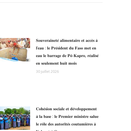
𝐒𝐨𝐮𝐯𝐞𝐫𝐚𝐢𝐧𝐞𝐭𝐞́ 𝐚𝐥𝐢𝐦𝐞𝐧𝐭𝐚𝐢𝐫𝐞 𝐞𝐭 𝐚𝐜𝐜𝐞̀𝐬 𝐚̀
𝐥’𝐞𝐚𝐮 : 𝐥𝐞 𝐏𝐫𝐞́𝐬𝐢𝐝𝐞𝐧𝐭 𝐝𝐮 𝐅𝐚𝐬𝐨 𝐦𝐞𝐭 𝐞𝐧
𝐞𝐚𝐮 𝐥𝐞 𝐛𝐚𝐫𝐫𝐚𝐠𝐞 𝐝𝐞 𝐏𝐨̂-𝐊𝐚𝐩𝐫𝐨, 𝐫𝐞́𝐚𝐥𝐢𝐬𝐞́
𝐞𝐧 𝐬𝐞𝐮𝐥𝐞𝐦𝐞𝐧𝐭 𝐡𝐮𝐢𝐭 𝐦𝐨𝐢𝐬
30 juillet 2026
𝐂𝐨𝐡𝐞́𝐬𝐢𝐨𝐧 𝐬𝐨𝐜𝐢𝐚𝐥𝐞 𝐞𝐭 𝐝𝐞́𝐯𝐞𝐥𝐨𝐩𝐩𝐞𝐦𝐞𝐧𝐭
𝐚̀ 𝐥𝐚 𝐛𝐚𝐬𝐞 : 𝐥𝐞 𝐏𝐫𝐞𝐦𝐢𝐞𝐫 𝐦𝐢𝐧𝐢𝐬𝐭𝐫𝐞 𝐬𝐚𝐥𝐮𝐞
𝐥𝐞 𝐫𝐨̂𝐥𝐞 𝐝𝐞𝐬 𝐚𝐮𝐭𝐨𝐫𝐢𝐭𝐞́𝐬 𝐜𝐨𝐮𝐭𝐮𝐦𝐢𝐞̀𝐫𝐞𝐬 𝐚̀