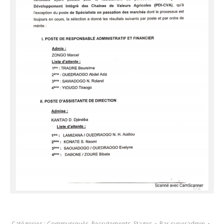
Catégories :
Communiqués
,
Recrutements
,
Stages
Par
superadmin