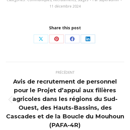
11 décembre 2024
Share this post
Partager
Partager
Partager
Partager
sur
sur
sur
sur
X
Pinterest
Facebook
LinkedIn
Navigation
PRÉCÉDENT
article
Avis de recrutement de personnel
pour le Projet d’appui aux filières
agricoles dans les régions du Sud-
Article
Ouest, des Hauts-Bassins, des
précédent
Cascades et de la Boucle du Mouhoun
:
(PAFA-4R)