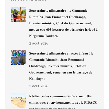
𝐒𝐨𝐮𝐯𝐞𝐫𝐚𝐢𝐧𝐞𝐭𝐞́ 𝐚𝐥𝐢𝐦𝐞𝐧𝐭𝐚𝐢𝐫𝐞 : 𝐥𝐞 𝐂𝐚𝐦𝐚𝐫𝐚𝐝𝐞
𝐑𝐢𝐦𝐭𝐚𝐥𝐛𝐚 𝐉𝐞𝐚𝐧 𝐄𝐦𝐦𝐚𝐧𝐮𝐞𝐥 𝐎𝐮𝐞́𝐝𝐫𝐚𝐨𝐠𝐨,
𝐏𝐫𝐞𝐦𝐢𝐞𝐫 𝐦𝐢𝐧𝐢𝐬𝐭𝐫𝐞, 𝐂𝐡𝐞𝐟 𝐝𝐮 𝐆𝐨𝐮𝐯𝐞𝐫𝐧𝐞𝐦𝐞𝐧𝐭,
𝐦𝐞𝐭 𝐞𝐧 𝐞𝐚𝐮 𝟔𝟎𝟓 𝐡𝐞𝐜𝐭𝐚𝐫𝐞𝐬 𝐝𝐞 𝐩𝐞́𝐫𝐢𝐦𝐞̀𝐭𝐫𝐞 𝐢𝐫𝐫𝐢𝐠𝐮𝐞́ 𝐚̀
𝐍𝐢𝐞́𝐠𝐮𝐞́𝐦𝐚-𝐓𝐨𝐮𝐤𝐨𝐫𝐨
2 août 2026
𝐒𝐨𝐮𝐯𝐞𝐫𝐚𝐢𝐧𝐞𝐭𝐞́ 𝐚𝐥𝐢𝐦𝐞𝐧𝐭𝐚𝐢𝐫𝐞 𝐞𝐭 𝐚𝐜𝐜𝐞̀𝐬 𝐚̀ 𝐥’𝐞𝐚𝐮 : 𝐥𝐞
𝐂𝐚𝐦𝐚𝐫𝐚𝐝𝐞 𝐑𝐢𝐦𝐭𝐚𝐥𝐛𝐚 𝐉𝐞𝐚𝐧 𝐄𝐦𝐦𝐚𝐧𝐮𝐞𝐥
𝐎𝐮𝐞́𝐝𝐫𝐚𝐨𝐠𝐨, 𝐏𝐫𝐞𝐦𝐢𝐞𝐫 𝐦𝐢𝐧𝐢𝐬𝐭𝐫𝐞, 𝐂𝐡𝐞𝐟 𝐝𝐮
𝐆𝐨𝐮𝐯𝐞𝐫𝐧𝐞𝐦𝐞𝐧𝐭, 𝐫𝐞𝐦𝐞𝐭 𝐞𝐧 𝐞𝐚𝐮 𝐥𝐞 𝐛𝐚𝐫𝐫𝐚𝐠𝐞 𝐝𝐞
𝐊𝐨𝐤𝐨𝐥𝐨𝐠𝐡𝐨
1 août 2026
𝐑𝐞́𝐬𝐢𝐥𝐢𝐞𝐧𝐜𝐞 𝐝𝐞𝐬 𝐜𝐨𝐦𝐦𝐮𝐧𝐚𝐮𝐭𝐞́𝐬 𝐟𝐚𝐜𝐞 𝐚𝐮𝐱 𝐝𝐞́𝐟𝐢𝐬
𝐜𝐥𝐢𝐦𝐚𝐭𝐢𝐪𝐮𝐞𝐬 𝐞𝐭 𝐞𝐧𝐯𝐢𝐫𝐨𝐧𝐧𝐞𝐦𝐞𝐧𝐭𝐚𝐮𝐱 : 𝐥𝐞 𝐏𝐈𝐃𝐀𝐂𝐂
𝐬𝐮𝐫 𝐥𝐞𝐬 𝐭𝐫𝐚𝐜𝐞𝐬 𝐝𝐞 𝐬𝐞𝐬 𝐫𝐞́𝐚𝐥𝐢𝐬𝐚𝐭𝐢𝐨𝐧𝐬