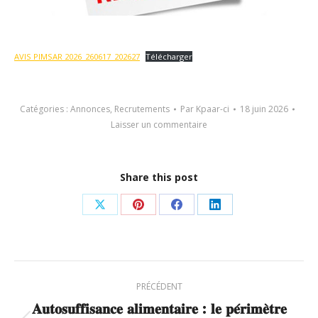
AVIS PIMSAR 2026_260617_202627
Télécharger
Catégories :
Annonces
,
Recrutements
Par
Kpaar-ci
18 juin 2026
Laisser un commentaire
Share this post
Partager
Partager
Partager
Partager
sur
sur
sur
sur
X
Pinterest
Facebook
LinkedIn
Navigation
PRÉCÉDENT
article
𝐀𝐮𝐭𝐨𝐬𝐮𝐟𝐟𝐢𝐬𝐚𝐧𝐜𝐞 𝐚𝐥𝐢𝐦𝐞𝐧𝐭𝐚𝐢𝐫𝐞 : 𝐥𝐞 𝐩𝐞́𝐫𝐢𝐦𝐞̀𝐭𝐫𝐞