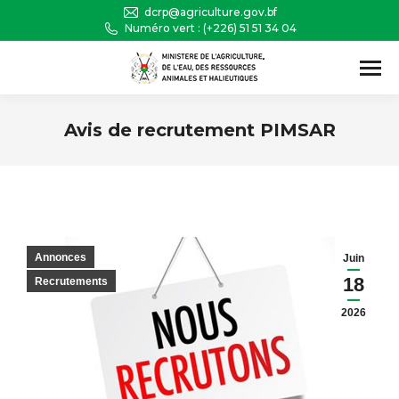
dcrp@agriculture.gov.bf
Numéro vert : (+226) 51 51 34 04
Recherche
:
Avis de recrutement PIMSAR
Vous êtes ici :
Annonces
Juin
18
Recrutements
2026