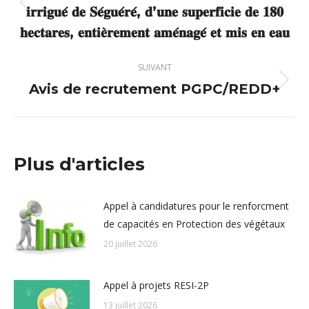
𝐢𝐫𝐫𝐢𝐠𝐮𝐞́ 𝐝𝐞 𝐒𝐞́𝐠𝐮𝐞́𝐫𝐞́, 𝐝’𝐮𝐧𝐞 𝐬𝐮𝐩𝐞𝐫𝐟𝐢𝐜𝐢𝐞 𝐝𝐞 𝟏𝟖𝟎
Article
précédent
𝐡𝐞𝐜𝐭𝐚𝐫𝐞𝐬, 𝐞𝐧𝐭𝐢𝐞̀𝐫𝐞𝐦𝐞𝐧𝐭 𝐚𝐦𝐞́𝐧𝐚𝐠𝐞́ 𝐞𝐭 𝐦𝐢𝐬 𝐞𝐧 𝐞𝐚𝐮
:
SUIVANT
Avis de recrutement PGPC/REDD+
Article
suivant
:
Plus d'articles
Appel à candidatures pour le renforcment
de capacités en Protection des végétaux
20 juillet 2026
Appel à projets RESI-2P
13 juillet 2026