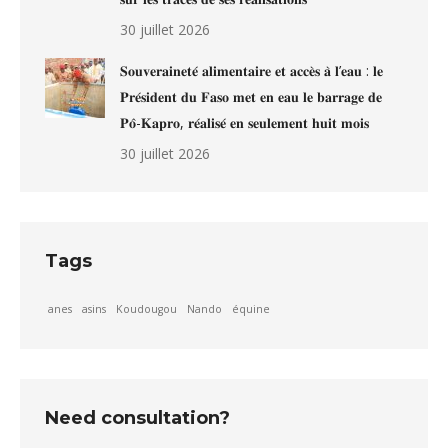
30 juillet 2026
𝐒𝐨𝐮𝐯𝐞𝐫𝐚𝐢𝐧𝐞𝐭𝐞́ 𝐚𝐥𝐢𝐦𝐞𝐧𝐭𝐚𝐢𝐫𝐞 𝐞𝐭 𝐚𝐜𝐜𝐞̀𝐬 𝐚̀ 𝐥’𝐞𝐚𝐮 : 𝐥𝐞
𝐏𝐫𝐞́𝐬𝐢𝐝𝐞𝐧𝐭 𝐝𝐮 𝐅𝐚𝐬𝐨 𝐦𝐞𝐭 𝐞𝐧 𝐞𝐚𝐮 𝐥𝐞 𝐛𝐚𝐫𝐫𝐚𝐠𝐞 𝐝𝐞
𝐏𝐨̂-𝐊𝐚𝐩𝐫𝐨, 𝐫𝐞́𝐚𝐥𝐢𝐬𝐞́ 𝐞𝐧 𝐬𝐞𝐮𝐥𝐞𝐦𝐞𝐧𝐭 𝐡𝐮𝐢𝐭 𝐦𝐨𝐢𝐬
30 juillet 2026
Tags
anes
asins
Koudougou
Nando
équine
Need consultation?