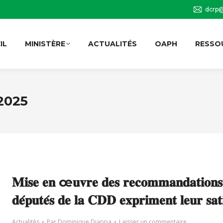
dcrp@
IL
MINISTÈRE
ACTUALITÉS
OAPH
RESSO
 2025
𝐌𝐢𝐬𝐞 𝐞𝐧 œ𝐮𝐯𝐫𝐞 𝐝𝐞𝐬 𝐫𝐞𝐜𝐨𝐦𝐦𝐚𝐧𝐝𝐚𝐭𝐢𝐨𝐧
𝐝𝐞́𝐩𝐮𝐭𝐞́𝐬 𝐝𝐞 𝐥𝐚 𝐂𝐃𝐃 𝐞𝐱𝐩𝐫𝐢𝐦𝐞𝐧𝐭 𝐥𝐞𝐮𝐫 𝐬𝐚𝐭𝐢
Actualités
Par
Dominique Diappa
Laisser un commentaire