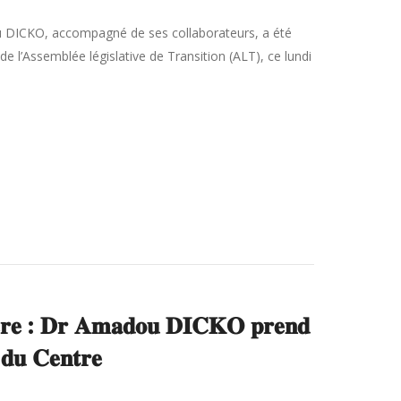
 DICKO, accompagné de ses collaborateurs, a été
l’Assemblée législative de Transition (ALT), ce lundi
𝐭𝐢𝐞̀𝐫𝐞 : 𝐃𝐫 𝐀𝐦𝐚𝐝𝐨𝐮 𝐃𝐈𝐂𝐊𝐎 𝐩𝐫𝐞𝐧𝐝
 𝐝𝐮 𝐂𝐞𝐧𝐭𝐫𝐞