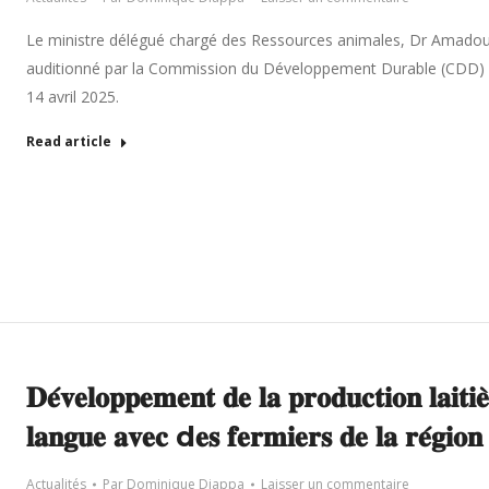
Le ministre délégué chargé des Ressources animales, Dr Amadou
auditionné par la Commission du Développement Durable (CDD) de 
14 avril 2025.
Read article
𝐃𝐞́𝐯𝐞𝐥𝐨𝐩𝐩𝐞𝐦𝐞𝐧𝐭 𝐝𝐞 𝐥𝐚 𝐩𝐫𝐨𝐝𝐮𝐜𝐭𝐢𝐨𝐧 𝐥𝐚
𝐥𝐚𝐧𝐠𝐮𝐞 𝐚𝐯𝐞𝐜 d𝐞𝐬 𝐟𝐞𝐫𝐦𝐢𝐞𝐫𝐬 𝐝𝐞 𝐥𝐚 𝐫𝐞́𝐠𝐢𝐨
Actualités
Par
Dominique Diappa
Laisser un commentaire