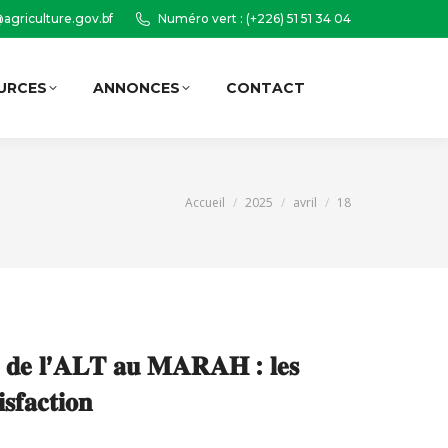
agriculture.gov.bf
Numéro vert : (+226) 51 51 34 04
URCES
ANNONCES
CONTACT
Recherche
:
Vous êtes ici :
Accueil
2025
avril
18
𝐬 𝐝𝐞 𝐥’𝐀𝐋𝐓 𝐚𝐮 𝐌𝐀𝐑𝐀𝐇 : 𝐥𝐞𝐬
𝐬𝐟𝐚𝐜𝐭𝐢𝐨𝐧