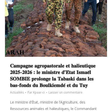
𝐂𝐚𝐦𝐩𝐚𝐠𝐧𝐞 𝐚𝐠𝐫𝐨𝐩𝐚𝐬𝐭𝐨𝐫𝐚𝐥𝐞 𝐞𝐭 𝐡𝐚𝐥𝐢𝐞𝐮𝐭𝐢𝐪𝐮𝐞
𝟐𝟎𝟐𝟓-𝟐𝟎𝟐𝟔 : 𝐥𝐞 𝐦𝐢𝐧𝐢𝐬𝐭𝐫𝐞 𝐝’𝐄́𝐭𝐚𝐭 𝐈𝐬𝐦𝐚𝐞̈𝐥
𝐒𝐎𝐌𝐁𝐈𝐄 𝐩𝐫𝐨𝐥𝐨𝐧𝐠𝐞 𝐥𝐚 𝐓𝐚𝐛𝐚𝐬𝐤𝐢 𝐝𝐚𝐧𝐬 𝐥𝐞𝐬
𝐛𝐚𝐬-𝐟𝐨𝐧𝐝𝐬 𝐝𝐮 𝐁𝐨𝐮𝐥𝐤𝐢𝐞𝐦𝐝𝐞́ 𝐞𝐭 𝐝𝐮 𝐓𝐮𝐲
Actualités
Par
Kpaar-ci
Laisser un commentaire
Le ministre d’État, ministre de l’Agriculture, des
Ressources animales et halieutiques, le Commandant