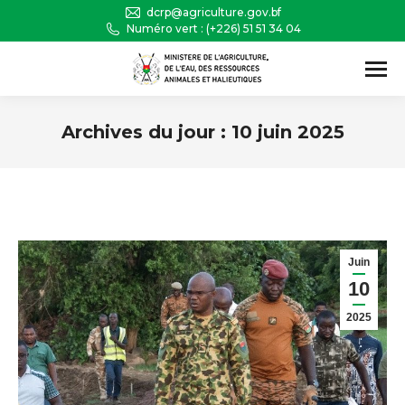
dcrp@agriculture.gov.bf
Numéro vert : (+226) 51 51 34 04
Recherche
:
Archives du jour :
10 juin 2025
Vous êtes ici :
Juin
10
2025