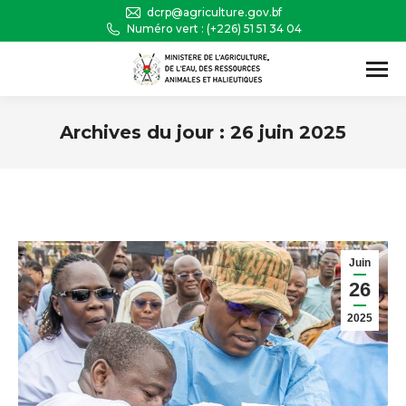
dcrp@agriculture.gov.bf
Numéro vert : (+226) 51 51 34 04
Recherche
:
Archives du jour :
26 juin 2025
Vous êtes ici :
Juin
26
2025