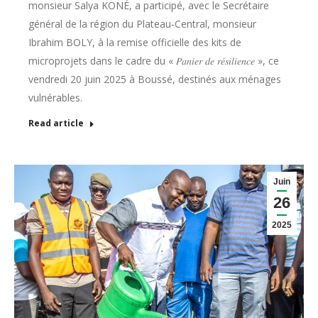
monsieur Salya KONÉ, a participé, avec le Secrétaire
général de la région du Plateau‑Central, monsieur
Ibrahim BOLY, à la remise officielle des kits de
microprojets dans le cadre du « 𝑃𝑎𝑛𝑖𝑒𝑟 𝑑𝑒 𝑟𝑒́𝑠𝑖𝑙𝑖𝑒𝑛𝑐𝑒 », ce
vendredi 20 juin 2025 à Boussé, destinés aux ménages
vulnérables.
Read article
Juin
26
2025