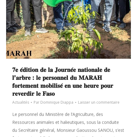
𝟕𝐞 𝐞́𝐝𝐢𝐭𝐢𝐨𝐧 𝐝𝐞 𝐥𝐚 𝐉𝐨𝐮𝐫𝐧𝐞́𝐞 𝐧𝐚𝐭𝐢𝐨𝐧𝐚𝐥𝐞 𝐝𝐞
𝐥’𝐚𝐫𝐛𝐫𝐞 : 𝐥𝐞 𝐩𝐞𝐫𝐬𝐨𝐧𝐧𝐞𝐥 𝐝𝐮 𝐌𝐀𝐑𝐀𝐇
𝐟𝐨𝐫𝐭𝐞𝐦𝐞𝐧𝐭 𝐦𝐨𝐛𝐢𝐥𝐢𝐬𝐞́ 𝐞𝐧 𝐮𝐧𝐞 𝐡𝐞𝐮𝐫𝐞 𝐩𝐨𝐮𝐫
𝐫𝐞𝐯𝐞𝐫𝐝𝐢𝐫 𝐥𝐞 𝐅𝐚𝐬𝐨
Actualités
Par
Dominique Diappa
Laisser un commentaire
Le personnel du Ministère de l’Agriculture, des
Ressources animales et halieutiques, sous la conduite
du Secrétaire général, Monsieur Gaoussou SANOU, s’est