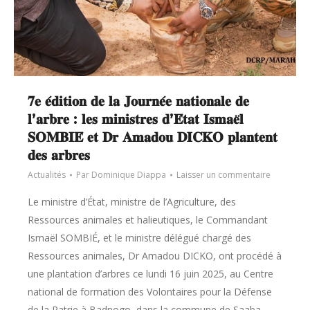
𝟕𝐞 𝐞́𝐝𝐢𝐭𝐢𝐨𝐧 𝐝𝐞 𝐥𝐚 𝐉𝐨𝐮𝐫𝐧𝐞́𝐞 𝐧𝐚𝐭𝐢𝐨𝐧𝐚𝐥𝐞 𝐝𝐞
𝐥’𝐚𝐫𝐛𝐫𝐞 : 𝐥𝐞𝐬 𝐦𝐢𝐧𝐢𝐬𝐭𝐫𝐞𝐬 𝐝’𝐄́𝐭𝐚𝐭 𝐈𝐬𝐦𝐚𝐞̈𝐥
𝐒𝐎𝐌𝐁𝐈𝐄́ 𝐞𝐭 𝐃𝐫 𝐀𝐦𝐚𝐝𝐨𝐮 𝐃𝐈𝐂𝐊𝐎 𝐩𝐥𝐚𝐧𝐭𝐞𝐧𝐭
𝐝𝐞𝐬 𝐚𝐫𝐛𝐫𝐞𝐬
Actualités
Par
Dominique Diappa
Laisser un commentaire
Le ministre d’État, ministre de l’Agriculture, des
Ressources animales et halieutiques, le Commandant
Ismaël SOMBIÉ, et le ministre délégué chargé des
Ressources animales, Dr Amadou DICKO, ont procédé à
une plantation d’arbres ce lundi 16 juin 2025, au Centre
national de formation des Volontaires pour la Défense
de la Patrie à Badnogo, dans la commune de Saaba,