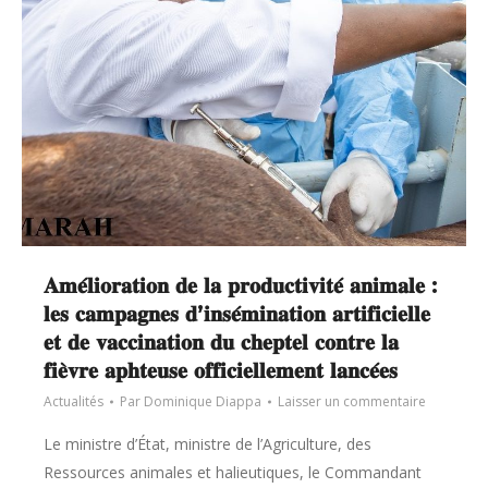
𝐀𝐦𝐞́𝐥𝐢𝐨𝐫𝐚𝐭𝐢𝐨𝐧 𝐝𝐞 𝐥𝐚 𝐩𝐫𝐨𝐝𝐮𝐜𝐭𝐢𝐯𝐢𝐭𝐞́ 𝐚𝐧𝐢𝐦𝐚𝐥𝐞 :
𝐥𝐞𝐬 𝐜𝐚𝐦𝐩𝐚𝐠𝐧𝐞𝐬 𝐝’𝐢𝐧𝐬𝐞́𝐦𝐢𝐧𝐚𝐭𝐢𝐨𝐧 𝐚𝐫𝐭𝐢𝐟𝐢𝐜𝐢𝐞𝐥𝐥𝐞
𝐞𝐭 𝐝𝐞 𝐯𝐚𝐜𝐜𝐢𝐧𝐚𝐭𝐢𝐨𝐧 𝐝𝐮 𝐜𝐡𝐞𝐩𝐭𝐞𝐥 𝐜𝐨𝐧𝐭𝐫𝐞 𝐥𝐚
𝐟𝐢𝐞̀𝐯𝐫𝐞 𝐚𝐩𝐡𝐭𝐞𝐮𝐬𝐞 𝐨𝐟𝐟𝐢𝐜𝐢𝐞𝐥𝐥𝐞𝐦𝐞𝐧𝐭 𝐥𝐚𝐧𝐜𝐞́𝐞𝐬
Actualités
Par
Dominique Diappa
Laisser un commentaire
Le ministre d’État, ministre de l’Agriculture, des
Ressources animales et halieutiques, le Commandant