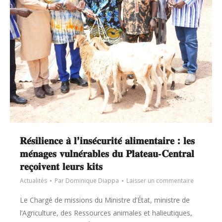
𝐑𝐞́𝐬𝐢𝐥𝐢𝐞𝐧𝐜𝐞 𝐚̀ 𝐥’𝐢𝐧𝐬𝐞́𝐜𝐮𝐫𝐢𝐭𝐞́ 𝐚𝐥𝐢𝐦𝐞𝐧𝐭𝐚𝐢𝐫𝐞 : 𝐥𝐞𝐬
𝐦𝐞́𝐧𝐚𝐠𝐞𝐬 𝐯𝐮𝐥𝐧𝐞́𝐫𝐚𝐛𝐥𝐞𝐬 𝐝𝐮 𝐏𝐥𝐚𝐭𝐞𝐚𝐮‑𝐂𝐞𝐧𝐭𝐫𝐚𝐥
𝐫𝐞𝐜̧𝐨𝐢𝐯𝐞𝐧𝐭 𝐥𝐞𝐮𝐫𝐬 𝐤𝐢𝐭𝐬
Actualités
Par
Dominique Diappa
Laisser un commentaire
Le Chargé de missions du Ministre d’État, ministre de
l’Agriculture, des Ressources animales et halieutiques,