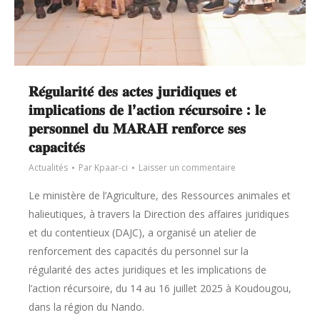
𝐑𝐞́𝐠𝐮𝐥𝐚𝐫𝐢𝐭𝐞́ 𝐝𝐞𝐬 𝐚𝐜𝐭𝐞𝐬 𝐣𝐮𝐫𝐢𝐝𝐢𝐪𝐮𝐞𝐬 𝐞𝐭
𝐢𝐦𝐩𝐥𝐢𝐜𝐚𝐭𝐢𝐨𝐧𝐬 𝐝𝐞 𝐥’𝐚𝐜𝐭𝐢𝐨𝐧 𝐫𝐞́𝐜𝐮𝐫𝐬𝐨𝐢𝐫𝐞 : 𝐥𝐞
𝐩𝐞𝐫𝐬𝐨𝐧𝐧𝐞𝐥 𝐝𝐮 𝐌𝐀𝐑𝐀𝐇 𝐫𝐞𝐧𝐟𝐨𝐫𝐜𝐞 𝐬𝐞𝐬
𝐜𝐚𝐩𝐚𝐜𝐢𝐭𝐞́𝐬
Actualités
Par
Kpaar-ci
Laisser un commentaire
Le ministère de l’Agriculture, des Ressources animales et
halieutiques, à travers la Direction des affaires juridiques
et du contentieux (DAJC), a organisé un atelier de
renforcement des capacités du personnel sur la
régularité des actes juridiques et les implications de
l’action récursoire, du 14 au 16 juillet 2025 à Koudougou,
dans la région du Nando.