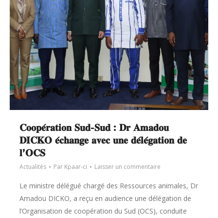
𝐂𝐨𝐨𝐩𝐞́𝐫𝐚𝐭𝐢𝐨𝐧 𝐒𝐮𝐝-𝐒𝐮𝐝 : 𝐃𝐫 𝐀𝐦𝐚𝐝𝐨𝐮
𝐃𝐈𝐂𝐊𝐎 𝐞́𝐜𝐡𝐚𝐧𝐠𝐞 𝐚𝐯𝐞𝐜 𝐮𝐧𝐞 𝐝𝐞́𝐥𝐞́𝐠𝐚𝐭𝐢𝐨𝐧 𝐝𝐞
𝐥’𝐎𝐂𝐒
Actualités
Par
Kpaar-ci
Laisser un commentaire
Le ministre délégué chargé des Ressources animales, Dr
Amadou DICKO, a reçu en audience une délégation de
l’Organisation de coopération du Sud (OCS), conduite