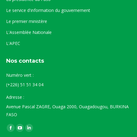
Le service d'information du gouvernement
Le premier ministère
L'Assemblée Nationale
L'APEC
Nos contacts
Numéro vert :
(+226) 51 51 34 04
Adresse :
Avenue Pascal ZAGRE, Ouaga 2000, Ouagadougou, BURKINA
FASO
Trouvez nous sur :
La
La
La