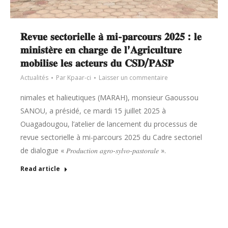
𝐑𝐞𝐯𝐮𝐞 𝐬𝐞𝐜𝐭𝐨𝐫𝐢𝐞𝐥𝐥𝐞 𝐚̀ 𝐦𝐢-𝐩𝐚𝐫𝐜𝐨𝐮𝐫𝐬 𝟐𝟎𝟐𝟓 : 𝐥𝐞
𝐦𝐢𝐧𝐢𝐬𝐭𝐞̀𝐫𝐞 𝐞𝐧 𝐜𝐡𝐚𝐫𝐠𝐞 𝐝𝐞 𝐥’𝐀𝐠𝐫𝐢𝐜𝐮𝐥𝐭𝐮𝐫𝐞
𝐦𝐨𝐛𝐢𝐥𝐢𝐬𝐞 𝐥𝐞𝐬 𝐚𝐜𝐭𝐞𝐮𝐫𝐬 𝐝𝐮 𝐂𝐒𝐃/𝐏𝐀𝐒𝐏
Actualités
Par
Kpaar-ci
Laisser un commentaire
nimales et halieutiques (MARAH), monsieur Gaoussou
SANOU, a présidé, ce mardi 15 juillet 2025 à
Ouagadougou, l’atelier de lancement du processus de
revue sectorielle à mi-parcours 2025 du Cadre sectoriel
de dialogue « 𝑃𝑟𝑜𝑑𝑢𝑐𝑡𝑖𝑜𝑛 𝑎𝑔𝑟𝑜-𝑠𝑦𝑙𝑣𝑜-𝑝𝑎𝑠𝑡𝑜𝑟𝑎𝑙𝑒 ».
Read article