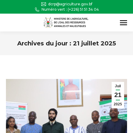
dcrp@agriculture.gov.bf
Numéro vert : (+226) 51 51 34 04
Recherche
:
Archives du jour :
21 juillet 2025
Vous êtes ici :
Juil
21
2025