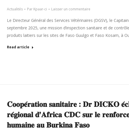
Actualités
Par
Kpaar-ci
Laisser un commentaire
Le Directeur Général des Services Vétérinaires (DGSV), le Capitai
septembre 2025, une mission d’inspection sanitaire et de contrôl
produits laitiers sur les sites de Faso Guulgo et Faso Kosam, à
Read article
𝐂𝐨𝐨𝐩𝐞́𝐫𝐚𝐭𝐢𝐨𝐧 𝐬𝐚𝐧𝐢𝐭𝐚𝐢𝐫𝐞 : 𝐃𝐫 𝐃𝐈𝐂𝐊𝐎 𝐞́𝐜
𝐫𝐞́𝐠𝐢𝐨𝐧𝐚𝐥 𝐝’𝐀𝐟𝐫𝐢𝐜𝐚 𝐂𝐃𝐂 𝐬𝐮𝐫 𝐥𝐞 𝐫𝐞𝐧𝐟𝐨𝐫𝐜
𝐡𝐮𝐦𝐚𝐢𝐧𝐞 𝐚𝐮 𝐁𝐮𝐫𝐤𝐢𝐧𝐚 𝐅𝐚𝐬𝐨