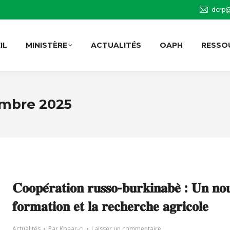
dcrp@
IL
MINISTÈRE
ACTUALITÉS
OAPH
RESSO
embre 2025
𝐂𝐨𝐨𝐩𝐞́𝐫𝐚𝐭𝐢𝐨𝐧 𝐫𝐮𝐬𝐬𝐨-𝐛𝐮𝐫𝐤𝐢𝐧𝐚𝐛𝐞̀ : 𝐔𝐧 𝐧𝐨𝐮
𝐟𝐨𝐫𝐦𝐚𝐭𝐢𝐨𝐧 𝐞𝐭 𝐥𝐚 𝐫𝐞𝐜𝐡𝐞𝐫𝐜𝐡𝐞 𝐚𝐠𝐫𝐢𝐜𝐨𝐥𝐞
Actualités
Par
Kpaar-ci
Laisser un commentaire