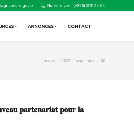
agriculture.gov.bf
Numéro vert : (+226) 51 51 34 04
URCES
ANNONCES
CONTACT
Recherche
:
Vous êtes ici :
Accueil
2025
septembre
08
𝐯𝐞𝐚𝐮 𝐩𝐚𝐫𝐭𝐞𝐧𝐚𝐫𝐢𝐚𝐭 𝐩𝐨𝐮𝐫 𝐥𝐚