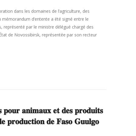
ration dans les domaines de l’agriculture, des
un mémorandum d’entente a été signé entre le
s, représenté par le ministre délégué chargé des
État de Novossibirsk, représentée par son recteur
𝐭𝐬 𝐩𝐨𝐮𝐫 𝐚𝐧𝐢𝐦𝐚𝐮𝐱 𝐞𝐭 𝐝𝐞𝐬 𝐩𝐫𝐨𝐝𝐮𝐢𝐭𝐬
 𝐝𝐞 𝐩𝐫𝐨𝐝𝐮𝐜𝐭𝐢𝐨𝐧 𝐝𝐞 𝐅𝐚𝐬𝐨 𝐆𝐮𝐮𝐥𝐠𝐨