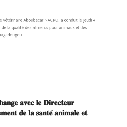
ne vétérinaire Aboubacar NACRO, a conduit le jeudi 4
e de la qualité des aliments pour animaux et des
 Ouagadougou.
𝐚𝐧𝐠𝐞 𝐚𝐯𝐞𝐜 𝐥𝐞 𝐃𝐢𝐫𝐞𝐜𝐭𝐞𝐮𝐫
𝐦𝐞𝐧𝐭 𝐝𝐞 𝐥𝐚 𝐬𝐚𝐧𝐭𝐞́ 𝐚𝐧𝐢𝐦𝐚𝐥𝐞 𝐞𝐭