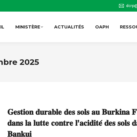
dcrp@
IL
MINISTÈRE
ACTUALITÉS
OAPH
RESSO
mbre 2025
𝐆𝐞𝐬𝐭𝐢𝐨𝐧 𝐝𝐮𝐫𝐚𝐛𝐥𝐞 𝐝𝐞𝐬 𝐬𝐨𝐥𝐬 𝐚𝐮 𝐁𝐮𝐫𝐤𝐢𝐧𝐚
𝐝𝐚𝐧𝐬 𝐥𝐚 𝐥𝐮𝐭𝐭𝐞 𝐜𝐨𝐧𝐭𝐫𝐞 𝐥’𝐚𝐜𝐢𝐝𝐢𝐭𝐞́ 𝐝𝐞𝐬 𝐬𝐨𝐥𝐬 
𝐁𝐚𝐧𝐤𝐮𝐢