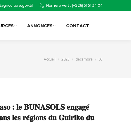
agriculture.gov.bf
Numéro vert : (+226) 51 51 34 04
URCES
ANNONCES
CONTACT
Recherche
:
Vous êtes ici :
Accueil
2025
décembre
05
 𝐅𝐚𝐬𝐨 : 𝐥𝐞 𝐁𝐔𝐍𝐀𝐒𝐎𝐋𝐒 𝐞𝐧𝐠𝐚𝐠𝐞́
𝐝𝐚𝐧𝐬 𝐥𝐞𝐬 𝐫𝐞́𝐠𝐢𝐨𝐧𝐬 𝐝𝐮 𝐆𝐮𝐢𝐫𝐢𝐤𝐨 𝐝𝐮