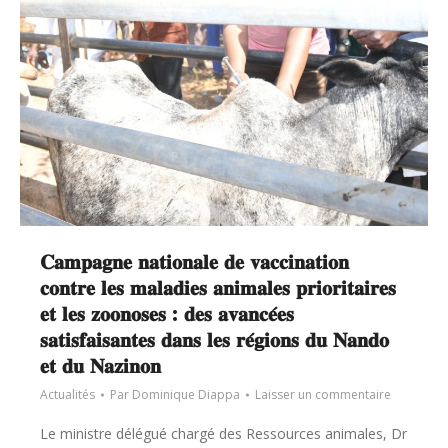
𝐂𝐚𝐦𝐩𝐚𝐠𝐧𝐞 𝐧𝐚𝐭𝐢𝐨𝐧𝐚𝐥𝐞 𝐝𝐞 𝐯𝐚𝐜𝐜𝐢𝐧𝐚𝐭𝐢𝐨𝐧
𝐜𝐨𝐧𝐭𝐫𝐞 𝐥𝐞𝐬 𝐦𝐚𝐥𝐚𝐝𝐢𝐞𝐬 𝐚𝐧𝐢𝐦𝐚𝐥𝐞𝐬 𝐩𝐫𝐢𝐨𝐫𝐢𝐭𝐚𝐢𝐫𝐞𝐬
𝐞𝐭 𝐥𝐞𝐬 𝐳𝐨𝐨𝐧𝐨𝐬𝐞𝐬 : 𝐝𝐞𝐬 𝐚𝐯𝐚𝐧𝐜𝐞́𝐞𝐬
𝐬𝐚𝐭𝐢𝐬𝐟𝐚𝐢𝐬𝐚𝐧𝐭𝐞𝐬 𝐝𝐚𝐧𝐬 𝐥𝐞𝐬 𝐫𝐞́𝐠𝐢𝐨𝐧𝐬 𝐝𝐮 𝐍𝐚𝐧𝐝𝐨
𝐞𝐭 𝐝𝐮 𝐍𝐚𝐳𝐢𝐧𝐨𝐧
Actualités
Par
Dominique Diappa
Laisser un commentaire
Le ministre délégué chargé des Ressources animales, Dr