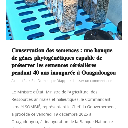
𝐂𝐨𝐧𝐬𝐞𝐫𝐯𝐚𝐭𝐢𝐨𝐧 𝐝𝐞𝐬 𝐬𝐞𝐦𝐞𝐧𝐜𝐞𝐬 : 𝐮𝐧𝐞 𝐛𝐚𝐧𝐪𝐮𝐞
𝐝𝐞 𝐠𝐞̀𝐧𝐞𝐬 𝐩𝐡𝐲𝐭𝐨𝐠𝐞́𝐧𝐞́𝐭𝐢𝐪𝐮𝐞𝐬 𝐜𝐚𝐩𝐚𝐛𝐥𝐞 𝐝𝐞
𝐩𝐫𝐞́𝐬𝐞𝐫𝐯𝐞𝐫 𝐥𝐞𝐬 𝐬𝐞𝐦𝐞𝐧𝐜𝐞𝐬 𝐜𝐞́𝐫𝐞́𝐚𝐥𝐢𝐞̀𝐫𝐞𝐬
𝐩𝐞𝐧𝐝𝐚𝐧𝐭 𝟒𝟎 𝐚𝐧𝐬 𝐢𝐧𝐚𝐮𝐠𝐮𝐫𝐞́𝐞 𝐚̀ 𝐎𝐮𝐚𝐠𝐚𝐝𝐨𝐮𝐠𝐨𝐮
Actualités
Par
Dominique Diappa
Laisser un commentaire
Le Ministre d’État, Ministre de l’Agriculture, des
Ressources animales et halieutiques, le Commandant
Ismaël SOMBIÉ, représentant le Chef du Gouvernement,
a procédé ce vendredi 19 décembre 2025 à
Ouagadougou, à l’inauguration de la Banque Nationale