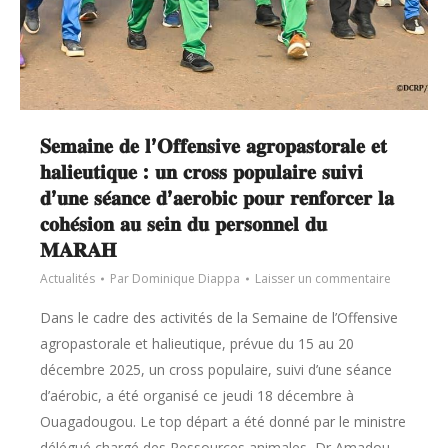
𝐒𝐞𝐦𝐚𝐢𝐧𝐞 𝐝𝐞 𝐥’𝐎𝐟𝐟𝐞𝐧𝐬𝐢𝐯𝐞 𝐚𝐠𝐫𝐨𝐩𝐚𝐬𝐭𝐨𝐫𝐚𝐥𝐞 𝐞𝐭
𝐡𝐚𝐥𝐢𝐞𝐮𝐭𝐢𝐪𝐮𝐞 : 𝐮𝐧 𝐜𝐫𝐨𝐬𝐬 𝐩𝐨𝐩𝐮𝐥𝐚𝐢𝐫𝐞 𝐬𝐮𝐢𝐯𝐢
𝐝’𝐮𝐧𝐞 𝐬𝐞́𝐚𝐧𝐜𝐞 𝐝’𝐚𝐞𝐫𝐨𝐛𝐢𝐜 𝐩𝐨𝐮𝐫 𝐫𝐞𝐧𝐟𝐨𝐫𝐜𝐞𝐫 𝐥𝐚
𝐜𝐨𝐡𝐞́𝐬𝐢𝐨𝐧 𝐚𝐮 𝐬𝐞𝐢𝐧 𝐝𝐮 𝐩𝐞𝐫𝐬𝐨𝐧𝐧𝐞𝐥 𝐝𝐮
𝐌𝐀𝐑𝐀𝐇
Actualités
Par
Dominique Diappa
Laisser un commentaire
Dans le cadre des activités de la Semaine de l’Offensive
agropastorale et halieutique, prévue du 15 au 20
décembre 2025, un cross populaire, suivi d’une séance
d’aérobic, a été organisé ce jeudi 18 décembre à
Ouagadougou. Le top départ a été donné par le ministre
délégué chargé des Ressources animales, Dr Amadou