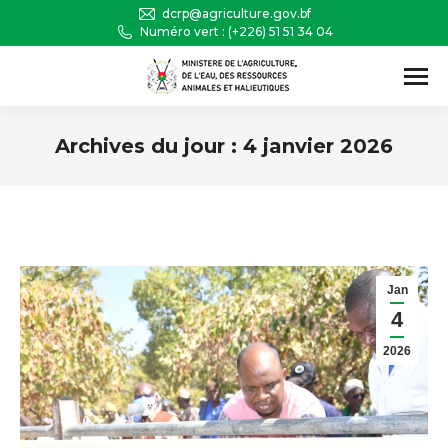
dcrp@agriculture.gov.bf
Numéro vert : (+226) 51 51 34 04
Recherche
:
Archives du jour :
4 janvier 2026
Vous êtes ici :
Jan
4
2026