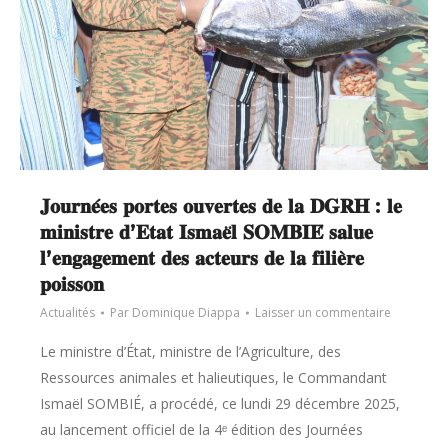
𝐉𝐨𝐮𝐫𝐧𝐞́𝐞𝐬 𝐩𝐨𝐫𝐭𝐞𝐬 𝐨𝐮𝐯𝐞𝐫𝐭𝐞𝐬 𝐝𝐞 𝐥𝐚 𝐃𝐆𝐑𝐇 : 𝐥𝐞
𝐦𝐢𝐧𝐢𝐬𝐭𝐫𝐞 𝐝’𝐄𝐭𝐚𝐭 𝐈𝐬𝐦𝐚𝐞̈𝐥 𝐒𝐎𝐌𝐁𝐈𝐄́ 𝐬𝐚𝐥𝐮𝐞
𝐥’𝐞𝐧𝐠𝐚𝐠𝐞𝐦𝐞𝐧𝐭 𝐝𝐞𝐬 𝐚𝐜𝐭𝐞𝐮𝐫𝐬 𝐝𝐞 𝐥𝐚 𝐟𝐢𝐥𝐢𝐞̀𝐫𝐞
𝐩𝐨𝐢𝐬𝐬𝐨𝐧
Actualités
Par
Dominique Diappa
Laisser un commentaire
Le ministre d’État, ministre de l’Agriculture, des
Ressources animales et halieutiques, le Commandant
Ismaël SOMBIÉ, a procédé, ce lundi 29 décembre 2025,
au lancement officiel de la 4ᵉ édition des Journées