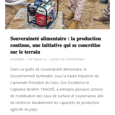
𝐒𝐨𝐮𝐯𝐞𝐫𝐚𝐢𝐧𝐞𝐭𝐞́ 𝐚𝐥𝐢𝐦𝐞𝐧𝐭𝐚𝐢𝐫𝐞 : 𝐥𝐚 𝐩𝐫𝐨𝐝𝐮𝐜𝐭𝐢𝐨𝐧
𝐜𝐨𝐧𝐭𝐢𝐧𝐮𝐞, 𝐮𝐧𝐞 𝐢𝐧𝐢𝐭𝐢𝐚𝐭𝐢𝐯𝐞 𝐪𝐮𝐢 𝐬𝐞 𝐜𝐨𝐧𝐜𝐫𝐞́𝐭𝐢𝐬𝐞
𝐬𝐮𝐫 𝐥𝐞 𝐭𝐞𝐫𝐫𝐚𝐢𝐧
Actualités
Par
Kpaar-ci
Laisser un commentaire
Dans sa quête de souveraineté alimentaire, le
Gouvernement burkinabè, sous la haute impulsion du
Camarade Président du Faso, Son Excellence le
Capitaine Ibrahim TRAORÉ, a entrepris plusieurs actions
de mobilisation des eaux de surface et souterraines afin
de renforcer durablement les capacités de production
agricole du pays.