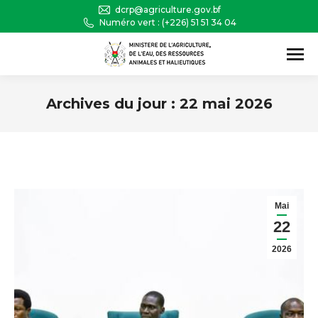
dcrp@agriculture.gov.bf
Numéro vert : (+226) 51 51 34 04
Recherche
:
Archives du jour :
22 mai 2026
Vous êtes ici :
Mai
22
2026