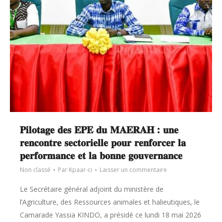
𝐏𝐢𝐥𝐨𝐭𝐚𝐠𝐞 𝐝𝐞𝐬 𝐄𝐏𝐄 𝐝𝐮 𝐌𝐀𝐄𝐑𝐀𝐇 : 𝐮𝐧𝐞
𝐫𝐞𝐧𝐜𝐨𝐧𝐭𝐫𝐞 𝐬𝐞𝐜𝐭𝐨𝐫𝐢𝐞𝐥𝐥𝐞 𝐩𝐨𝐮𝐫 𝐫𝐞𝐧𝐟𝐨𝐫𝐜𝐞𝐫 𝐥𝐚
𝐩𝐞𝐫𝐟𝐨𝐫𝐦𝐚𝐧𝐜𝐞 𝐞𝐭 𝐥𝐚 𝐛𝐨𝐧𝐧𝐞 𝐠𝐨𝐮𝐯𝐞𝐫𝐧𝐚𝐧𝐜𝐞
Non classé
Par
Kpaar-ci
Laisser un commentaire
Le Secrétaire général adjoint du ministère de
l’Agriculture, des Ressources animales et halieutiques, le
Camarade Yassia KINDO, a présidé ce lundi 18 mai 2026