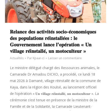
𝐑𝐞𝐥𝐚𝐧𝐜𝐞 𝐝𝐞𝐬 𝐚𝐜𝐭𝐢𝐯𝐢𝐭𝐞́𝐬 𝐬𝐨𝐜𝐢𝐨-𝐞́𝐜𝐨𝐧𝐨𝐦𝐢𝐪𝐮𝐞𝐬
𝐝𝐞𝐬 𝐩𝐨𝐩𝐮𝐥𝐚𝐭𝐢𝐨𝐧𝐬 𝐫𝐞́𝐢𝐧𝐬𝐭𝐚𝐥𝐥𝐞́𝐞𝐬 : 𝐥𝐞
𝐆𝐨𝐮𝐯𝐞𝐫𝐧𝐞𝐦𝐞𝐧𝐭 𝐥𝐚𝐧𝐜𝐞 𝐥’𝐨𝐩𝐞́𝐫𝐚𝐭𝐢𝐨𝐧 « 𝐔𝐧
𝐯𝐢𝐥𝐥𝐚𝐠𝐞 𝐫𝐞́𝐢𝐧𝐬𝐭𝐚𝐥𝐥𝐞́, 𝐮𝐧 𝐦𝐨𝐭𝐨𝐜𝐮𝐥𝐭𝐞𝐮𝐫 »
Actualités
Par
Kpaar-ci
Laisser un commentaire
Le ministre délégué chargé des Ressources animales, le
Camarade Dr Amadou DICKO, a procédé, ce lundi 18
mai 2026 à Damané, village réinstallé de la commune de
Kaya, dans la région des Koulsé, au lancement officiel
de l’opération « 𝐔𝐧 𝐯𝐢𝐥𝐥𝐚𝐠𝐞 𝐫𝐞́𝐢𝐧𝐬𝐭𝐚𝐥𝐥𝐞́, 𝐮𝐧 𝐦𝐨𝐭𝐨𝐜𝐮𝐥𝐭𝐞𝐮𝐫 ». La
cérémonie s’est tenue en présence de la ministre de la
Famille et de la Solidarité, la Camarade Lieutenant-