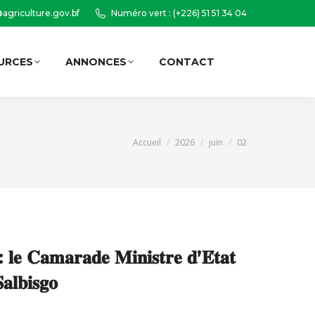
agriculture.gov.bf
Numéro vert : (+226) 51 51 34 04
URCES
ANNONCES
CONTACT
Recherche
:
Vous êtes ici :
Accueil
2026
juin
02
: 𝐥𝐞 𝐂𝐚𝐦𝐚𝐫𝐚𝐝𝐞 𝐌𝐢𝐧𝐢𝐬𝐭𝐫𝐞 𝐝’𝐄́𝐭𝐚𝐭
𝐚𝐥𝐛𝐢𝐬𝐠𝐨