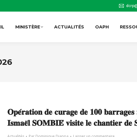
dcrp@
IL
MINISTÈRE
ACTUALITÉS
OAPH
RESSO
026
𝐎𝐩𝐞́𝐫𝐚𝐭𝐢𝐨𝐧 𝐝𝐞 𝐜𝐮𝐫𝐚𝐠𝐞 𝐝𝐞 𝟏𝟎𝟎 𝐛𝐚𝐫𝐫𝐚𝐠𝐞𝐬 
𝐈𝐬𝐦𝐚𝐞̈𝐥 𝐒𝐎𝐌𝐁𝐈𝐄́ 𝐯𝐢𝐬𝐢𝐭𝐞 𝐥𝐞 𝐜𝐡𝐚𝐧𝐭𝐢𝐞𝐫 𝐝𝐞 𝐒
Actualités
Par
Dominique Diappa
Laisser un commentaire