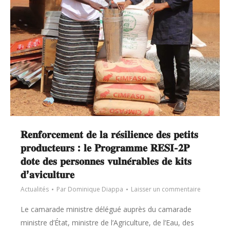
𝐑𝐞𝐧𝐟𝐨𝐫𝐜𝐞𝐦𝐞𝐧𝐭 𝐝𝐞 𝐥𝐚 𝐫𝐞́𝐬𝐢𝐥𝐢𝐞𝐧𝐜𝐞 𝐝𝐞𝐬 𝐩𝐞𝐭𝐢𝐭𝐬
𝐩𝐫𝐨𝐝𝐮𝐜𝐭𝐞𝐮𝐫𝐬 : 𝐥𝐞 𝐏𝐫𝐨𝐠𝐫𝐚𝐦𝐦𝐞 𝐑𝐄𝐒𝐈-𝟐𝐏
𝐝𝐨𝐭𝐞 𝐝𝐞𝐬 𝐩𝐞𝐫𝐬𝐨𝐧𝐧𝐞𝐬 𝐯𝐮𝐥𝐧𝐞́𝐫𝐚𝐛𝐥𝐞𝐬 𝐝𝐞 𝐤𝐢𝐭𝐬
𝐝’𝐚𝐯𝐢𝐜𝐮𝐥𝐭𝐮𝐫𝐞
Actualités
Par
Dominique Diappa
Laisser un commentaire
Le camarade ministre délégué auprès du camarade
ministre d’État, ministre de l’Agriculture, de l’Eau, des