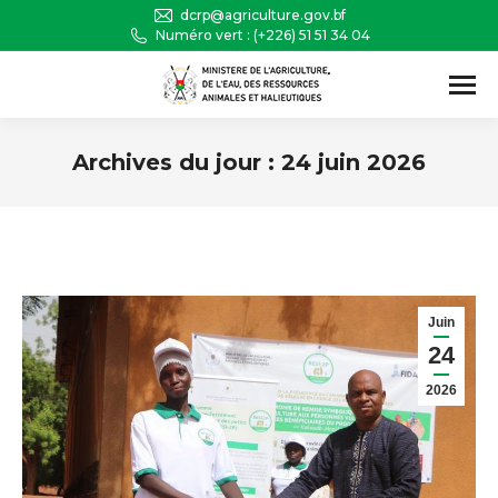
dcrp@agriculture.gov.bf
Numéro vert : (+226) 51 51 34 04
Recherche
:
Archives du jour :
24 juin 2026
Vous êtes ici :
Juin
24
2026