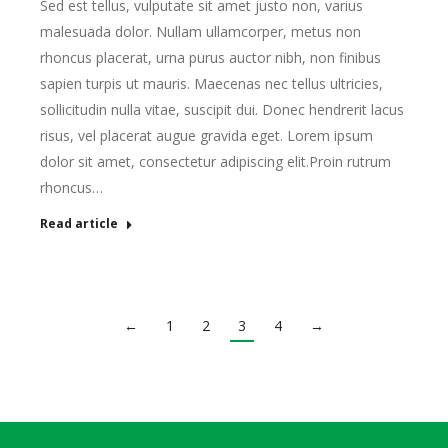
Sed est tellus, vulputate sit amet justo non, varius
malesuada dolor. Nullam ullamcorper, metus non
rhoncus placerat, urna purus auctor nibh, non finibus
sapien turpis ut mauris. Maecenas nec tellus ultricies,
sollicitudin nulla vitae, suscipit dui. Donec hendrerit lacus
risus, vel placerat augue gravida eget. Lorem ipsum
dolor sit amet, consectetur adipiscing elit.Proin rutrum
rhoncus…
Read article
←
1
2
3
4
→