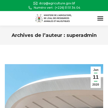
dcrp@agriculture.gov.bf
Numéro vert : (+226) 51 51 34 04
Recherche
:
Archives de l’auteur :
superadmin
Vous êtes ici :
Jan
11
2020