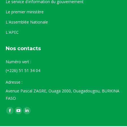
Le service d'information du gouvernement
Le premier ministère
L'Assemblée Nationale
L'APEC
Nos contacts
Numéro vert :
(+226) 51 51 34 04
Adresse :
Avenue Pascal ZAGRE, Ouaga 2000, Ouagadougou, BURKINA
FASO
Trouvez nous sur :
La
La
La
page
page
page