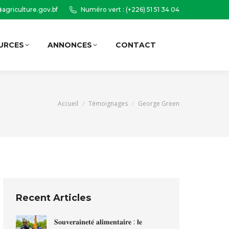
agriculture.gov.bf
Numéro vert : (+226) 51 51 34 04
URCES
ANNONCES
CONTACT
Recherche
:
Vous êtes ici :
Accueil
Témoignages
George Green
Recent Articles
𝐒𝐨𝐮𝐯𝐞𝐫𝐚𝐢𝐧𝐞𝐭𝐞́ 𝐚𝐥𝐢𝐦𝐞𝐧𝐭𝐚𝐢𝐫𝐞 : 𝐥𝐞