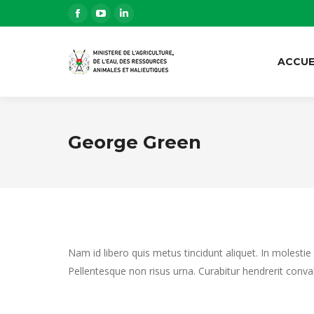
La
La
La
page
page
page
Facebook
YouTube
LinkedIn
ACCUE
s'ouvre
s'ouvre
s'ouvre
dans
dans
dans
une
une
une
George Green
nouvelle
nouvelle
nouvelle
fenêtre
fenêtre
fenêtre
Nam id libero quis metus tincidunt aliquet. In molestie
Pellentesque non risus urna. Curabitur hendrerit conva