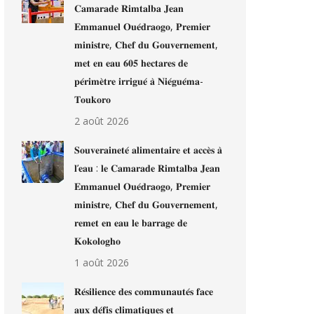
𝐂𝐚𝐦𝐚𝐫𝐚𝐝𝐞 𝐑𝐢𝐦𝐭𝐚𝐥𝐛𝐚 𝐉𝐞𝐚𝐧
𝐄𝐦𝐦𝐚𝐧𝐮𝐞𝐥 𝐎𝐮𝐞́𝐝𝐫𝐚𝐨𝐠𝐨, 𝐏𝐫𝐞𝐦𝐢𝐞𝐫
𝐦𝐢𝐧𝐢𝐬𝐭𝐫𝐞, 𝐂𝐡𝐞𝐟 𝐝𝐮 𝐆𝐨𝐮𝐯𝐞𝐫𝐧𝐞𝐦𝐞𝐧𝐭,
𝐦𝐞𝐭 𝐞𝐧 𝐞𝐚𝐮 𝟔𝟎𝟓 𝐡𝐞𝐜𝐭𝐚𝐫𝐞𝐬 𝐝𝐞
𝐩𝐞́𝐫𝐢𝐦𝐞̀𝐭𝐫𝐞 𝐢𝐫𝐫𝐢𝐠𝐮𝐞́ 𝐚̀ 𝐍𝐢𝐞́𝐠𝐮𝐞́𝐦𝐚-
𝐓𝐨𝐮𝐤𝐨𝐫𝐨
2 août 2026
𝐒𝐨𝐮𝐯𝐞𝐫𝐚𝐢𝐧𝐞𝐭𝐞́ 𝐚𝐥𝐢𝐦𝐞𝐧𝐭𝐚𝐢𝐫𝐞 𝐞𝐭 𝐚𝐜𝐜𝐞̀𝐬 𝐚̀
𝐥’𝐞𝐚𝐮 : 𝐥𝐞 𝐂𝐚𝐦𝐚𝐫𝐚𝐝𝐞 𝐑𝐢𝐦𝐭𝐚𝐥𝐛𝐚 𝐉𝐞𝐚𝐧
𝐄𝐦𝐦𝐚𝐧𝐮𝐞𝐥 𝐎𝐮𝐞́𝐝𝐫𝐚𝐨𝐠𝐨, 𝐏𝐫𝐞𝐦𝐢𝐞𝐫
𝐦𝐢𝐧𝐢𝐬𝐭𝐫𝐞, 𝐂𝐡𝐞𝐟 𝐝𝐮 𝐆𝐨𝐮𝐯𝐞𝐫𝐧𝐞𝐦𝐞𝐧𝐭,
𝐫𝐞𝐦𝐞𝐭 𝐞𝐧 𝐞𝐚𝐮 𝐥𝐞 𝐛𝐚𝐫𝐫𝐚𝐠𝐞 𝐝𝐞
𝐊𝐨𝐤𝐨𝐥𝐨𝐠𝐡𝐨
1 août 2026
𝐑𝐞́𝐬𝐢𝐥𝐢𝐞𝐧𝐜𝐞 𝐝𝐞𝐬 𝐜𝐨𝐦𝐦𝐮𝐧𝐚𝐮𝐭𝐞́𝐬 𝐟𝐚𝐜𝐞
𝐚𝐮𝐱 𝐝𝐞́𝐟𝐢𝐬 𝐜𝐥𝐢𝐦𝐚𝐭𝐢𝐪𝐮𝐞𝐬 𝐞𝐭