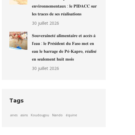
𝐞𝐧𝐯𝐢𝐫𝐨𝐧𝐧𝐞𝐦𝐞𝐧𝐭𝐚𝐮𝐱 : 𝐥𝐞 𝐏𝐈𝐃𝐀𝐂𝐂 𝐬𝐮𝐫
𝐥𝐞𝐬 𝐭𝐫𝐚𝐜𝐞𝐬 𝐝𝐞 𝐬𝐞𝐬 𝐫𝐞́𝐚𝐥𝐢𝐬𝐚𝐭𝐢𝐨𝐧𝐬
30 juillet 2026
𝐒𝐨𝐮𝐯𝐞𝐫𝐚𝐢𝐧𝐞𝐭𝐞́ 𝐚𝐥𝐢𝐦𝐞𝐧𝐭𝐚𝐢𝐫𝐞 𝐞𝐭 𝐚𝐜𝐜𝐞̀𝐬 𝐚̀
𝐥’𝐞𝐚𝐮 : 𝐥𝐞 𝐏𝐫𝐞́𝐬𝐢𝐝𝐞𝐧𝐭 𝐝𝐮 𝐅𝐚𝐬𝐨 𝐦𝐞𝐭 𝐞𝐧
𝐞𝐚𝐮 𝐥𝐞 𝐛𝐚𝐫𝐫𝐚𝐠𝐞 𝐝𝐞 𝐏𝐨̂-𝐊𝐚𝐩𝐫𝐨, 𝐫𝐞́𝐚𝐥𝐢𝐬𝐞́
𝐞𝐧 𝐬𝐞𝐮𝐥𝐞𝐦𝐞𝐧𝐭 𝐡𝐮𝐢𝐭 𝐦𝐨𝐢𝐬
30 juillet 2026
Tags
anes
asins
Koudougou
Nando
équine