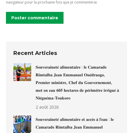
navigateur pour la prochaine fois que je commenterai.
Poster commentaire
Recent Articles
𝐒𝐨𝐮𝐯𝐞𝐫𝐚𝐢𝐧𝐞𝐭𝐞́ 𝐚𝐥𝐢𝐦𝐞𝐧𝐭𝐚𝐢𝐫𝐞 : 𝐥𝐞 𝐂𝐚𝐦𝐚𝐫𝐚𝐝𝐞
𝐑𝐢𝐦𝐭𝐚𝐥𝐛𝐚 𝐉𝐞𝐚𝐧 𝐄𝐦𝐦𝐚𝐧𝐮𝐞𝐥 𝐎𝐮𝐞́𝐝𝐫𝐚𝐨𝐠𝐨,
𝐏𝐫𝐞𝐦𝐢𝐞𝐫 𝐦𝐢𝐧𝐢𝐬𝐭𝐫𝐞, 𝐂𝐡𝐞𝐟 𝐝𝐮 𝐆𝐨𝐮𝐯𝐞𝐫𝐧𝐞𝐦𝐞𝐧𝐭,
𝐦𝐞𝐭 𝐞𝐧 𝐞𝐚𝐮 𝟔𝟎𝟓 𝐡𝐞𝐜𝐭𝐚𝐫𝐞𝐬 𝐝𝐞 𝐩𝐞́𝐫𝐢𝐦𝐞̀𝐭𝐫𝐞 𝐢𝐫𝐫𝐢𝐠𝐮𝐞́ 𝐚̀
𝐍𝐢𝐞́𝐠𝐮𝐞́𝐦𝐚-𝐓𝐨𝐮𝐤𝐨𝐫𝐨
2 août 2026
𝐒𝐨𝐮𝐯𝐞𝐫𝐚𝐢𝐧𝐞𝐭𝐞́ 𝐚𝐥𝐢𝐦𝐞𝐧𝐭𝐚𝐢𝐫𝐞 𝐞𝐭 𝐚𝐜𝐜𝐞̀𝐬 𝐚̀ 𝐥’𝐞𝐚𝐮 : 𝐥𝐞
𝐂𝐚𝐦𝐚𝐫𝐚𝐝𝐞 𝐑𝐢𝐦𝐭𝐚𝐥𝐛𝐚 𝐉𝐞𝐚𝐧 𝐄𝐦𝐦𝐚𝐧𝐮𝐞𝐥