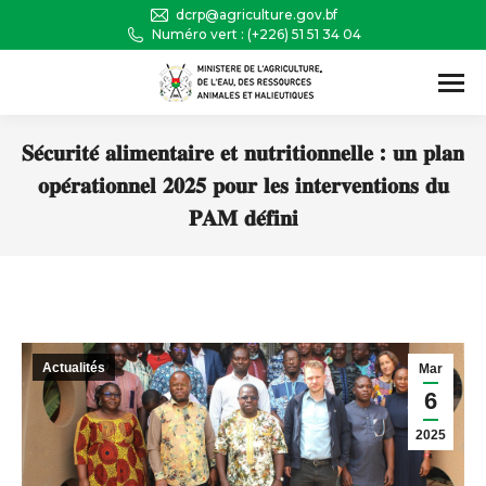
dcrp@agriculture.gov.bf
Numéro vert : (+226) 51 51 34 04
Recherche
:
𝐒𝐞́𝐜𝐮𝐫𝐢𝐭𝐞́ 𝐚𝐥𝐢𝐦𝐞𝐧𝐭𝐚𝐢𝐫𝐞 𝐞𝐭 𝐧𝐮𝐭𝐫𝐢𝐭𝐢𝐨𝐧𝐧𝐞𝐥𝐥𝐞 : 𝐮𝐧 𝐩𝐥𝐚𝐧
𝐨𝐩𝐞́𝐫𝐚𝐭𝐢𝐨𝐧𝐧𝐞𝐥 𝟐𝟎𝟐𝟓 𝐩𝐨𝐮𝐫 𝐥𝐞𝐬 𝐢𝐧𝐭𝐞𝐫𝐯𝐞𝐧𝐭𝐢𝐨𝐧𝐬 𝐝𝐮
𝐏𝐀𝐌 𝐝𝐞́𝐟𝐢𝐧𝐢
Vous êtes ici :
Actualités
Mar
6
2025