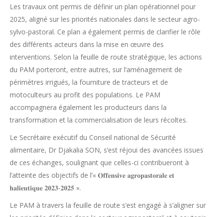
Les travaux ont permis de définir un plan opérationnel pour
2025, aligné sur les priorités nationales dans le secteur agro-
sylvo-pastoral. Ce plan a également permis de clarifier le rôle
des différents acteurs dans la mise en œuvre des
interventions. Selon la feuille de route stratégique, les actions
du PAM porteront, entre autres, sur l’aménagement de
périmètres irrigués, la fourniture de tracteurs et de
motoculteurs au profit des populations. Le PAM
accompagnera également les producteurs dans la
transformation et la commercialisation de leurs récoltes.
Le Secrétaire exécutif du Conseil national de Sécurité
alimentaire, Dr Djakalia SON, s’est réjoui des avancées issues
de ces échanges, soulignant que celles-ci contribueront à
l’atteinte des objectifs de l’« 𝐎𝐟𝐟𝐞𝐧𝐬𝐢𝐯𝐞 𝐚𝐠𝐫𝐨𝐩𝐚𝐬𝐭𝐨𝐫𝐚𝐥𝐞 𝐞𝐭
𝐡𝐚𝐥𝐢𝐞𝐮𝐭𝐢𝐪𝐮𝐞 𝟐𝟎𝟐𝟑-𝟐𝟎𝟐𝟓 ».
Le PAM à travers la feuille de route s’est engagé à s’aligner sur