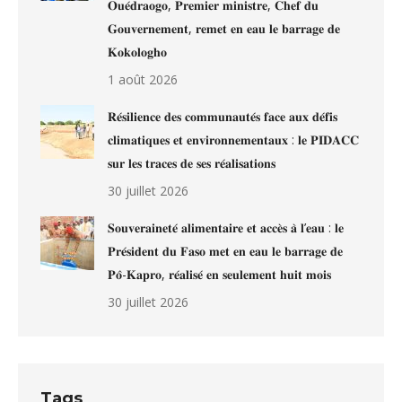
𝐎𝐮𝐞́𝐝𝐫𝐚𝐨𝐠𝐨, 𝐏𝐫𝐞𝐦𝐢𝐞𝐫 𝐦𝐢𝐧𝐢𝐬𝐭𝐫𝐞, 𝐂𝐡𝐞𝐟 𝐝𝐮
𝐆𝐨𝐮𝐯𝐞𝐫𝐧𝐞𝐦𝐞𝐧𝐭, 𝐫𝐞𝐦𝐞𝐭 𝐞𝐧 𝐞𝐚𝐮 𝐥𝐞 𝐛𝐚𝐫𝐫𝐚𝐠𝐞 𝐝𝐞
𝐊𝐨𝐤𝐨𝐥𝐨𝐠𝐡𝐨
1 août 2026
𝐑𝐞́𝐬𝐢𝐥𝐢𝐞𝐧𝐜𝐞 𝐝𝐞𝐬 𝐜𝐨𝐦𝐦𝐮𝐧𝐚𝐮𝐭𝐞́𝐬 𝐟𝐚𝐜𝐞 𝐚𝐮𝐱 𝐝𝐞́𝐟𝐢𝐬
𝐜𝐥𝐢𝐦𝐚𝐭𝐢𝐪𝐮𝐞𝐬 𝐞𝐭 𝐞𝐧𝐯𝐢𝐫𝐨𝐧𝐧𝐞𝐦𝐞𝐧𝐭𝐚𝐮𝐱 : 𝐥𝐞 𝐏𝐈𝐃𝐀𝐂𝐂
𝐬𝐮𝐫 𝐥𝐞𝐬 𝐭𝐫𝐚𝐜𝐞𝐬 𝐝𝐞 𝐬𝐞𝐬 𝐫𝐞́𝐚𝐥𝐢𝐬𝐚𝐭𝐢𝐨𝐧𝐬
30 juillet 2026
𝐒𝐨𝐮𝐯𝐞𝐫𝐚𝐢𝐧𝐞𝐭𝐞́ 𝐚𝐥𝐢𝐦𝐞𝐧𝐭𝐚𝐢𝐫𝐞 𝐞𝐭 𝐚𝐜𝐜𝐞̀𝐬 𝐚̀ 𝐥’𝐞𝐚𝐮 : 𝐥𝐞
𝐏𝐫𝐞́𝐬𝐢𝐝𝐞𝐧𝐭 𝐝𝐮 𝐅𝐚𝐬𝐨 𝐦𝐞𝐭 𝐞𝐧 𝐞𝐚𝐮 𝐥𝐞 𝐛𝐚𝐫𝐫𝐚𝐠𝐞 𝐝𝐞
𝐏𝐨̂-𝐊𝐚𝐩𝐫𝐨, 𝐫𝐞́𝐚𝐥𝐢𝐬𝐞́ 𝐞𝐧 𝐬𝐞𝐮𝐥𝐞𝐦𝐞𝐧𝐭 𝐡𝐮𝐢𝐭 𝐦𝐨𝐢𝐬
30 juillet 2026
Tags