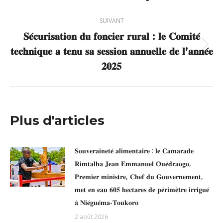
:
SUIVANT
𝐒𝐞́𝐜𝐮𝐫𝐢𝐬𝐚𝐭𝐢𝐨𝐧 𝐝𝐮 𝐟𝐨𝐧𝐜𝐢𝐞𝐫 𝐫𝐮𝐫𝐚𝐥 : 𝐥𝐞 𝐂𝐨𝐦𝐢𝐭𝐞́
𝐭𝐞𝐜𝐡𝐧𝐢𝐪𝐮𝐞 𝐚 𝐭𝐞𝐧𝐮 𝐬𝐚 𝐬𝐞𝐬𝐬𝐢𝐨𝐧 𝐚𝐧𝐧𝐮𝐞𝐥𝐥𝐞 𝐝𝐞 𝐥’𝐚𝐧𝐧𝐞́𝐞
Article
suivant
𝟐𝟎𝟐𝟓
:
Plus d'articles
𝐒𝐨𝐮𝐯𝐞𝐫𝐚𝐢𝐧𝐞𝐭𝐞́ 𝐚𝐥𝐢𝐦𝐞𝐧𝐭𝐚𝐢𝐫𝐞 : 𝐥𝐞 𝐂𝐚𝐦𝐚𝐫𝐚𝐝𝐞
𝐑𝐢𝐦𝐭𝐚𝐥𝐛𝐚 𝐉𝐞𝐚𝐧 𝐄𝐦𝐦𝐚𝐧𝐮𝐞𝐥 𝐎𝐮𝐞́𝐝𝐫𝐚𝐨𝐠𝐨,
𝐏𝐫𝐞𝐦𝐢𝐞𝐫 𝐦𝐢𝐧𝐢𝐬𝐭𝐫𝐞, 𝐂𝐡𝐞𝐟 𝐝𝐮 𝐆𝐨𝐮𝐯𝐞𝐫𝐧𝐞𝐦𝐞𝐧𝐭,
𝐦𝐞𝐭 𝐞𝐧 𝐞𝐚𝐮 𝟔𝟎𝟓 𝐡𝐞𝐜𝐭𝐚𝐫𝐞𝐬 𝐝𝐞 𝐩𝐞́𝐫𝐢𝐦𝐞̀𝐭𝐫𝐞 𝐢𝐫𝐫𝐢𝐠𝐮𝐞́
𝐚̀ 𝐍𝐢𝐞́𝐠𝐮𝐞́𝐦𝐚-𝐓𝐨𝐮𝐤𝐨𝐫𝐨
2 août 2026