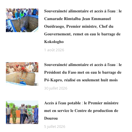
𝐒𝐨𝐮𝐯𝐞𝐫𝐚𝐢𝐧𝐞𝐭𝐞́ 𝐚𝐥𝐢𝐦𝐞𝐧𝐭𝐚𝐢𝐫𝐞 𝐞𝐭 𝐚𝐜𝐜𝐞̀𝐬 𝐚̀ 𝐥’𝐞𝐚𝐮 : 𝐥𝐞
𝐂𝐚𝐦𝐚𝐫𝐚𝐝𝐞 𝐑𝐢𝐦𝐭𝐚𝐥𝐛𝐚 𝐉𝐞𝐚𝐧 𝐄𝐦𝐦𝐚𝐧𝐮𝐞𝐥
𝐎𝐮𝐞́𝐝𝐫𝐚𝐨𝐠𝐨, 𝐏𝐫𝐞𝐦𝐢𝐞𝐫 𝐦𝐢𝐧𝐢𝐬𝐭𝐫𝐞, 𝐂𝐡𝐞𝐟 𝐝𝐮
𝐆𝐨𝐮𝐯𝐞𝐫𝐧𝐞𝐦𝐞𝐧𝐭, 𝐫𝐞𝐦𝐞𝐭 𝐞𝐧 𝐞𝐚𝐮 𝐥𝐞 𝐛𝐚𝐫𝐫𝐚𝐠𝐞 𝐝𝐞
𝐊𝐨𝐤𝐨𝐥𝐨𝐠𝐡𝐨
1 août 2026
𝐒𝐨𝐮𝐯𝐞𝐫𝐚𝐢𝐧𝐞𝐭𝐞́ 𝐚𝐥𝐢𝐦𝐞𝐧𝐭𝐚𝐢𝐫𝐞 𝐞𝐭 𝐚𝐜𝐜𝐞̀𝐬 𝐚̀ 𝐥’𝐞𝐚𝐮 : 𝐥𝐞
𝐏𝐫𝐞́𝐬𝐢𝐝𝐞𝐧𝐭 𝐝𝐮 𝐅𝐚𝐬𝐨 𝐦𝐞𝐭 𝐞𝐧 𝐞𝐚𝐮 𝐥𝐞 𝐛𝐚𝐫𝐫𝐚𝐠𝐞 𝐝𝐞
𝐏𝐨̂-𝐊𝐚𝐩𝐫𝐨, 𝐫𝐞́𝐚𝐥𝐢𝐬𝐞́ 𝐞𝐧 𝐬𝐞𝐮𝐥𝐞𝐦𝐞𝐧𝐭 𝐡𝐮𝐢𝐭 𝐦𝐨𝐢𝐬
30 juillet 2026
𝐀𝐜𝐜𝐞̀𝐬 𝐚̀ 𝐥’𝐞𝐚𝐮 𝐩𝐨𝐭𝐚𝐛𝐥𝐞 : 𝐥𝐞 𝐏𝐫𝐞𝐦𝐢𝐞𝐫 𝐦𝐢𝐧𝐢𝐬𝐭𝐫𝐞
𝐦𝐞𝐭 𝐞𝐧 𝐬𝐞𝐫𝐯𝐢𝐜𝐞 𝐥𝐞 𝐂𝐞𝐧𝐭𝐫𝐞 𝐝𝐞 𝐩𝐫𝐨𝐝𝐮𝐜𝐭𝐢𝐨𝐧 𝐝𝐞
𝐃𝐨𝐮𝐫𝐨𝐮
5 juillet 2026