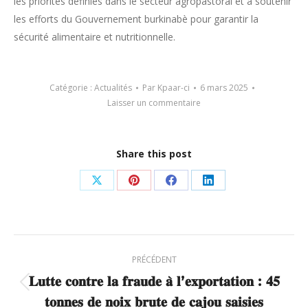
les priorités définies dans le secteur agropastoral et à soutenir
les efforts du Gouvernement burkinabè pour garantir la
sécurité alimentaire et nutritionnelle.
Catégorie :
Actualités
Par
Kpaar-ci
6 mars 2025
Laisser un commentaire
Share this post
Partager
Partager
Partager
Partager
sur
sur
sur
sur
X
Pinterest
Facebook
LinkedIn
Navigation
PRÉCÉDENT
article
𝐋𝐮𝐭𝐭𝐞 𝐜𝐨𝐧𝐭𝐫𝐞 𝐥𝐚 𝐟𝐫𝐚𝐮𝐝𝐞 𝐚̀ 𝐥’𝐞𝐱𝐩𝐨𝐫𝐭𝐚𝐭𝐢𝐨𝐧 : 𝟒𝟓
Article
𝐭𝐨𝐧𝐧𝐞𝐬 𝐝𝐞 𝐧𝐨𝐢𝐱 𝐛𝐫𝐮𝐭𝐞 𝐝𝐞 𝐜𝐚𝐣𝐨𝐮 𝐬𝐚𝐢𝐬𝐢𝐞𝐬
précédent