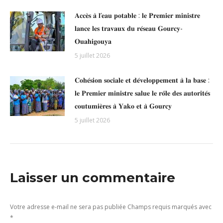
𝐀𝐜𝐜𝐞̀𝐬 𝐚̀ 𝐥’𝐞𝐚𝐮 𝐩𝐨𝐭𝐚𝐛𝐥𝐞 : 𝐥𝐞 𝐏𝐫𝐞𝐦𝐢𝐞𝐫 𝐦𝐢𝐧𝐢𝐬𝐭𝐫𝐞
𝐥𝐚𝐧𝐜𝐞 𝐥𝐞𝐬 𝐭𝐫𝐚𝐯𝐚𝐮𝐱 𝐝𝐮 𝐫𝐞́𝐬𝐞𝐚𝐮 𝐆𝐨𝐮𝐫𝐜𝐲-
𝐎𝐮𝐚𝐡𝐢𝐠𝐨𝐮𝐲𝐚
5 juillet 2026
𝐂𝐨𝐡𝐞́𝐬𝐢𝐨𝐧 𝐬𝐨𝐜𝐢𝐚𝐥𝐞 𝐞𝐭 𝐝𝐞́𝐯𝐞𝐥𝐨𝐩𝐩𝐞𝐦𝐞𝐧𝐭 𝐚̀ 𝐥𝐚 𝐛𝐚𝐬𝐞 :
𝐥𝐞 𝐏𝐫𝐞𝐦𝐢𝐞𝐫 𝐦𝐢𝐧𝐢𝐬𝐭𝐫𝐞 𝐬𝐚𝐥𝐮𝐞 𝐥𝐞 𝐫𝐨̂𝐥𝐞 𝐝𝐞𝐬 𝐚𝐮𝐭𝐨𝐫𝐢𝐭𝐞́𝐬
𝐜𝐨𝐮𝐭𝐮𝐦𝐢𝐞̀𝐫𝐞𝐬 𝐚̀ 𝐘𝐚𝐤𝐨 𝐞𝐭 𝐚̀ 𝐆𝐨𝐮𝐫𝐜𝐲
5 juillet 2026
Laisser un commentaire
Votre adresse e-mail ne sera pas publiée Champs requis marqués avec
*