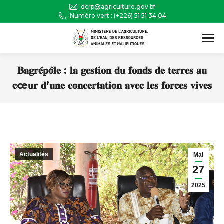
dcrp@agriculture.gov.bf
Numéro vert : (+226) 51 51 34 04
Recherche
:
𝐁𝐚𝐠𝐫𝐞́𝐩𝐨̂𝐥𝐞 : 𝐥𝐚 𝐠𝐞𝐬𝐭𝐢𝐨𝐧 𝐝𝐮 𝐟𝐨𝐧𝐝𝐬 𝐝𝐞 𝐭𝐞𝐫𝐫𝐞𝐬 𝐚𝐮
𝐜œ𝐮𝐫 𝐝’𝐮𝐧𝐞 𝐜𝐨𝐧𝐜𝐞𝐫𝐭𝐚𝐭𝐢𝐨𝐧 𝐚𝐯𝐞𝐜 𝐥𝐞𝐬 𝐟𝐨𝐫𝐜𝐞𝐬 𝐯𝐢𝐯𝐞𝐬
Vous êtes ici :
Actualités
Mai
27
2025