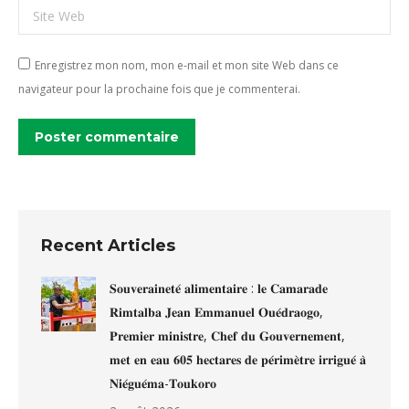
Site Web
Enregistrez mon nom, mon e-mail et mon site Web dans ce
navigateur pour la prochaine fois que je commenterai.
Poster commentaire
Recent Articles
𝐒𝐨𝐮𝐯𝐞𝐫𝐚𝐢𝐧𝐞𝐭𝐞́ 𝐚𝐥𝐢𝐦𝐞𝐧𝐭𝐚𝐢𝐫𝐞 : 𝐥𝐞 𝐂𝐚𝐦𝐚𝐫𝐚𝐝𝐞
𝐑𝐢𝐦𝐭𝐚𝐥𝐛𝐚 𝐉𝐞𝐚𝐧 𝐄𝐦𝐦𝐚𝐧𝐮𝐞𝐥 𝐎𝐮𝐞́𝐝𝐫𝐚𝐨𝐠𝐨,
𝐏𝐫𝐞𝐦𝐢𝐞𝐫 𝐦𝐢𝐧𝐢𝐬𝐭𝐫𝐞, 𝐂𝐡𝐞𝐟 𝐝𝐮 𝐆𝐨𝐮𝐯𝐞𝐫𝐧𝐞𝐦𝐞𝐧𝐭,
𝐦𝐞𝐭 𝐞𝐧 𝐞𝐚𝐮 𝟔𝟎𝟓 𝐡𝐞𝐜𝐭𝐚𝐫𝐞𝐬 𝐝𝐞 𝐩𝐞́𝐫𝐢𝐦𝐞̀𝐭𝐫𝐞 𝐢𝐫𝐫𝐢𝐠𝐮𝐞́ 𝐚̀
𝐍𝐢𝐞́𝐠𝐮𝐞́𝐦𝐚-𝐓𝐨𝐮𝐤𝐨𝐫𝐨