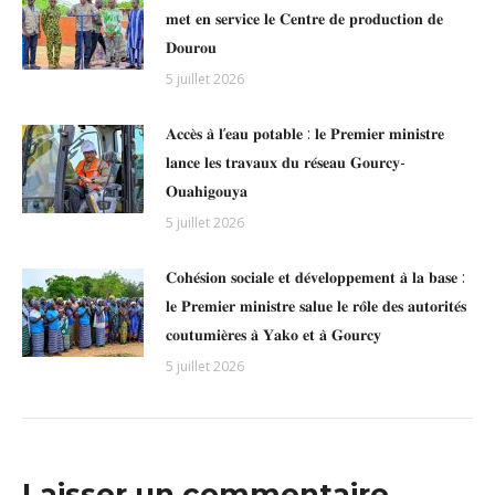
𝐦𝐞𝐭 𝐞𝐧 𝐬𝐞𝐫𝐯𝐢𝐜𝐞 𝐥𝐞 𝐂𝐞𝐧𝐭𝐫𝐞 𝐝𝐞 𝐩𝐫𝐨𝐝𝐮𝐜𝐭𝐢𝐨𝐧 𝐝𝐞
𝐃𝐨𝐮𝐫𝐨𝐮
5 juillet 2026
𝐀𝐜𝐜𝐞̀𝐬 𝐚̀ 𝐥’𝐞𝐚𝐮 𝐩𝐨𝐭𝐚𝐛𝐥𝐞 : 𝐥𝐞 𝐏𝐫𝐞𝐦𝐢𝐞𝐫 𝐦𝐢𝐧𝐢𝐬𝐭𝐫𝐞
𝐥𝐚𝐧𝐜𝐞 𝐥𝐞𝐬 𝐭𝐫𝐚𝐯𝐚𝐮𝐱 𝐝𝐮 𝐫𝐞́𝐬𝐞𝐚𝐮 𝐆𝐨𝐮𝐫𝐜𝐲-
𝐎𝐮𝐚𝐡𝐢𝐠𝐨𝐮𝐲𝐚
5 juillet 2026
𝐂𝐨𝐡𝐞́𝐬𝐢𝐨𝐧 𝐬𝐨𝐜𝐢𝐚𝐥𝐞 𝐞𝐭 𝐝𝐞́𝐯𝐞𝐥𝐨𝐩𝐩𝐞𝐦𝐞𝐧𝐭 𝐚̀ 𝐥𝐚 𝐛𝐚𝐬𝐞 :
𝐥𝐞 𝐏𝐫𝐞𝐦𝐢𝐞𝐫 𝐦𝐢𝐧𝐢𝐬𝐭𝐫𝐞 𝐬𝐚𝐥𝐮𝐞 𝐥𝐞 𝐫𝐨̂𝐥𝐞 𝐝𝐞𝐬 𝐚𝐮𝐭𝐨𝐫𝐢𝐭𝐞́𝐬
𝐜𝐨𝐮𝐭𝐮𝐦𝐢𝐞̀𝐫𝐞𝐬 𝐚̀ 𝐘𝐚𝐤𝐨 𝐞𝐭 𝐚̀ 𝐆𝐨𝐮𝐫𝐜𝐲
5 juillet 2026
Laisser un commentaire