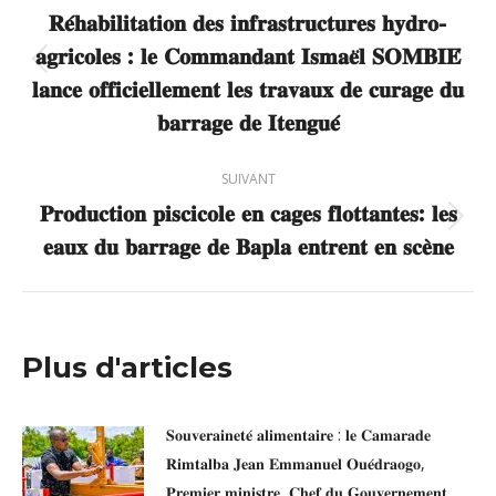
article
𝐑𝐞́𝐡𝐚𝐛𝐢𝐥𝐢𝐭𝐚𝐭𝐢𝐨𝐧 𝐝𝐞𝐬 𝐢𝐧𝐟𝐫𝐚𝐬𝐭𝐫𝐮𝐜𝐭𝐮𝐫𝐞𝐬 𝐡𝐲𝐝𝐫𝐨-
𝐚𝐠𝐫𝐢𝐜𝐨𝐥𝐞𝐬 : 𝐥𝐞 𝐂𝐨𝐦𝐦𝐚𝐧𝐝𝐚𝐧𝐭 𝐈𝐬𝐦𝐚𝐞̈𝐥 𝐒𝐎𝐌𝐁𝐈𝐄́
Article
𝐥𝐚𝐧𝐜𝐞 𝐨𝐟𝐟𝐢𝐜𝐢𝐞𝐥𝐥𝐞𝐦𝐞𝐧𝐭 𝐥𝐞𝐬 𝐭𝐫𝐚𝐯𝐚𝐮𝐱 𝐝𝐞 𝐜𝐮𝐫𝐚𝐠𝐞 𝐝𝐮
précédent
𝐛𝐚𝐫𝐫𝐚𝐠𝐞 𝐝𝐞 𝐈𝐭𝐞𝐧𝐠𝐮𝐞́
:
SUIVANT
𝐏𝐫𝐨𝐝𝐮𝐜𝐭𝐢𝐨𝐧 𝐩𝐢𝐬𝐜𝐢𝐜𝐨𝐥𝐞 𝐞𝐧 𝐜𝐚𝐠𝐞𝐬 𝐟𝐥𝐨𝐭𝐭𝐚𝐧𝐭𝐞𝐬: 𝐥𝐞𝐬
Article
𝐞𝐚𝐮𝐱 𝐝𝐮 𝐛𝐚𝐫𝐫𝐚𝐠𝐞 𝐝𝐞 𝐁𝐚𝐩𝐥𝐚 𝐞𝐧𝐭𝐫𝐞𝐧𝐭 𝐞𝐧 𝐬𝐜𝐞̀𝐧𝐞
suivant
:
Plus d'articles
𝐒𝐨𝐮𝐯𝐞𝐫𝐚𝐢𝐧𝐞𝐭𝐞́ 𝐚𝐥𝐢𝐦𝐞𝐧𝐭𝐚𝐢𝐫𝐞 : 𝐥𝐞 𝐂𝐚𝐦𝐚𝐫𝐚𝐝𝐞
𝐑𝐢𝐦𝐭𝐚𝐥𝐛𝐚 𝐉𝐞𝐚𝐧 𝐄𝐦𝐦𝐚𝐧𝐮𝐞𝐥 𝐎𝐮𝐞́𝐝𝐫𝐚𝐨𝐠𝐨,
𝐏𝐫𝐞𝐦𝐢𝐞𝐫 𝐦𝐢𝐧𝐢𝐬𝐭𝐫𝐞, 𝐂𝐡𝐞𝐟 𝐝𝐮 𝐆𝐨𝐮𝐯𝐞𝐫𝐧𝐞𝐦𝐞𝐧𝐭,