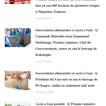
𝐦𝐞𝐭 𝐞𝐧 𝐞𝐚𝐮 𝟔𝟎𝟓 𝐡𝐞𝐜𝐭𝐚𝐫𝐞𝐬 𝐝𝐞 𝐩𝐞́𝐫𝐢𝐦𝐞̀𝐭𝐫𝐞 𝐢𝐫𝐫𝐢𝐠𝐮𝐞́
𝐚̀ 𝐍𝐢𝐞́𝐠𝐮𝐞́𝐦𝐚-𝐓𝐨𝐮𝐤𝐨𝐫𝐨
2 août 2026
𝐒𝐨𝐮𝐯𝐞𝐫𝐚𝐢𝐧𝐞𝐭𝐞́ 𝐚𝐥𝐢𝐦𝐞𝐧𝐭𝐚𝐢𝐫𝐞 𝐞𝐭 𝐚𝐜𝐜𝐞̀𝐬 𝐚̀ 𝐥’𝐞𝐚𝐮 : 𝐥𝐞
𝐂𝐚𝐦𝐚𝐫𝐚𝐝𝐞 𝐑𝐢𝐦𝐭𝐚𝐥𝐛𝐚 𝐉𝐞𝐚𝐧 𝐄𝐦𝐦𝐚𝐧𝐮𝐞𝐥
𝐎𝐮𝐞́𝐝𝐫𝐚𝐨𝐠𝐨, 𝐏𝐫𝐞𝐦𝐢𝐞𝐫 𝐦𝐢𝐧𝐢𝐬𝐭𝐫𝐞, 𝐂𝐡𝐞𝐟 𝐝𝐮
𝐆𝐨𝐮𝐯𝐞𝐫𝐧𝐞𝐦𝐞𝐧𝐭, 𝐫𝐞𝐦𝐞𝐭 𝐞𝐧 𝐞𝐚𝐮 𝐥𝐞 𝐛𝐚𝐫𝐫𝐚𝐠𝐞 𝐝𝐞
𝐊𝐨𝐤𝐨𝐥𝐨𝐠𝐡𝐨
1 août 2026
𝐒𝐨𝐮𝐯𝐞𝐫𝐚𝐢𝐧𝐞𝐭𝐞́ 𝐚𝐥𝐢𝐦𝐞𝐧𝐭𝐚𝐢𝐫𝐞 𝐞𝐭 𝐚𝐜𝐜𝐞̀𝐬 𝐚̀ 𝐥’𝐞𝐚𝐮 : 𝐥𝐞
𝐏𝐫𝐞́𝐬𝐢𝐝𝐞𝐧𝐭 𝐝𝐮 𝐅𝐚𝐬𝐨 𝐦𝐞𝐭 𝐞𝐧 𝐞𝐚𝐮 𝐥𝐞 𝐛𝐚𝐫𝐫𝐚𝐠𝐞 𝐝𝐞
𝐏𝐨̂-𝐊𝐚𝐩𝐫𝐨, 𝐫𝐞́𝐚𝐥𝐢𝐬𝐞́ 𝐞𝐧 𝐬𝐞𝐮𝐥𝐞𝐦𝐞𝐧𝐭 𝐡𝐮𝐢𝐭 𝐦𝐨𝐢𝐬
30 juillet 2026
𝐀𝐜𝐜𝐞̀𝐬 𝐚̀ 𝐥’𝐞𝐚𝐮 𝐩𝐨𝐭𝐚𝐛𝐥𝐞 : 𝐥𝐞 𝐏𝐫𝐞𝐦𝐢𝐞𝐫 𝐦𝐢𝐧𝐢𝐬𝐭𝐫𝐞