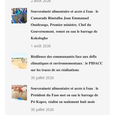
2 août 2026
𝐒𝐨𝐮𝐯𝐞𝐫𝐚𝐢𝐧𝐞𝐭𝐞́ 𝐚𝐥𝐢𝐦𝐞𝐧𝐭𝐚𝐢𝐫𝐞 𝐞𝐭 𝐚𝐜𝐜𝐞̀𝐬 𝐚̀ 𝐥’𝐞𝐚𝐮 : 𝐥𝐞
𝐂𝐚𝐦𝐚𝐫𝐚𝐝𝐞 𝐑𝐢𝐦𝐭𝐚𝐥𝐛𝐚 𝐉𝐞𝐚𝐧 𝐄𝐦𝐦𝐚𝐧𝐮𝐞𝐥
𝐎𝐮𝐞́𝐝𝐫𝐚𝐨𝐠𝐨, 𝐏𝐫𝐞𝐦𝐢𝐞𝐫 𝐦𝐢𝐧𝐢𝐬𝐭𝐫𝐞, 𝐂𝐡𝐞𝐟 𝐝𝐮
𝐆𝐨𝐮𝐯𝐞𝐫𝐧𝐞𝐦𝐞𝐧𝐭, 𝐫𝐞𝐦𝐞𝐭 𝐞𝐧 𝐞𝐚𝐮 𝐥𝐞 𝐛𝐚𝐫𝐫𝐚𝐠𝐞 𝐝𝐞
𝐊𝐨𝐤𝐨𝐥𝐨𝐠𝐡𝐨
1 août 2026
𝐑𝐞́𝐬𝐢𝐥𝐢𝐞𝐧𝐜𝐞 𝐝𝐞𝐬 𝐜𝐨𝐦𝐦𝐮𝐧𝐚𝐮𝐭𝐞́𝐬 𝐟𝐚𝐜𝐞 𝐚𝐮𝐱 𝐝𝐞́𝐟𝐢𝐬
𝐜𝐥𝐢𝐦𝐚𝐭𝐢𝐪𝐮𝐞𝐬 𝐞𝐭 𝐞𝐧𝐯𝐢𝐫𝐨𝐧𝐧𝐞𝐦𝐞𝐧𝐭𝐚𝐮𝐱 : 𝐥𝐞 𝐏𝐈𝐃𝐀𝐂𝐂
𝐬𝐮𝐫 𝐥𝐞𝐬 𝐭𝐫𝐚𝐜𝐞𝐬 𝐝𝐞 𝐬𝐞𝐬 𝐫𝐞́𝐚𝐥𝐢𝐬𝐚𝐭𝐢𝐨𝐧𝐬
30 juillet 2026
𝐒𝐨𝐮𝐯𝐞𝐫𝐚𝐢𝐧𝐞𝐭𝐞́ 𝐚𝐥𝐢𝐦𝐞𝐧𝐭𝐚𝐢𝐫𝐞 𝐞𝐭 𝐚𝐜𝐜𝐞̀𝐬 𝐚̀ 𝐥’𝐞𝐚𝐮 : 𝐥𝐞
𝐏𝐫𝐞́𝐬𝐢𝐝𝐞𝐧𝐭 𝐝𝐮 𝐅𝐚𝐬𝐨 𝐦𝐞𝐭 𝐞𝐧 𝐞𝐚𝐮 𝐥𝐞 𝐛𝐚𝐫𝐫𝐚𝐠𝐞 𝐝𝐞
𝐏𝐨̂-𝐊𝐚𝐩𝐫𝐨, 𝐫𝐞́𝐚𝐥𝐢𝐬𝐞́ 𝐞𝐧 𝐬𝐞𝐮𝐥𝐞𝐦𝐞𝐧𝐭 𝐡𝐮𝐢𝐭 𝐦𝐨𝐢𝐬
30 juillet 2026