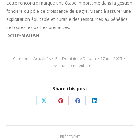
Cette rencontre marque une étape importante dans la gestion
foncière du pôle de croissance de Bagré, visant à assurer une
exploitation équitable et durable des ressources au bénéfice
de toutes les parties prenantes.
𝗗𝗖𝗥𝗣/𝗠𝗔𝗥𝗔𝗛
Catégorie :
Actualités
Par
Dominique Diappa
27 mai 2025
Laisser un commentaire
Share this post
Partager
Partager
Partager
Partager
sur
sur
sur
sur
X
Pinterest
Facebook
LinkedIn
Navigation
PRÉCÉDENT