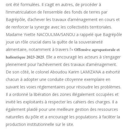
ont été formulées. Il s’agit en autres, de procéder à
l’immatriculation de l’ensemble des fonds de terres par
Bagrépôle, d’achever les travaux d’aménagement en cours et
de renforcer la synergie avec les collectivités territoriales.
Madame Yvette NACOULMA/SANOU a rappelé que Bagrépôle
joue un rôle crucial dans la quête de la souveraineté
alimentaire, notamment à travers l’« 𝐎𝐟𝐟𝐞𝐧𝐬𝐢𝐯𝐞 𝐚𝐠𝐫𝐨𝐩𝐚𝐬𝐭𝐨𝐫𝐚𝐥𝐞 𝐞𝐭
𝐡𝐚𝐥𝐢𝐞𝐮𝐭𝐢𝐪𝐮𝐞 𝟐𝟎𝟐𝟑-𝟐𝟎𝟐𝟓. Elle a encouragé les acteurs à s’engager
pleinement pour l’achèvement des travaux d’aménagement.
De son côté, le colonel Aboudou Karim LAMIZANA a exhorté
chacun à adopter une conduite citoyenne exemplaire en
suivant les voies réglementaires pour résoudre les problèmes.
Il a ordonné la libération des zones illégalement occupées et
invité les exploitants à respecter les cahiers des charges. Il a
également plaidé pour une meilleure gestion des ressources
naturelles du pôle et a encouragé les populations à faciliter la
production institutionnelle sur le site.