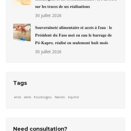
𝐬𝐮𝐫 𝐥𝐞𝐬 𝐭𝐫𝐚𝐜𝐞𝐬 𝐝𝐞 𝐬𝐞𝐬 𝐫𝐞́𝐚𝐥𝐢𝐬𝐚𝐭𝐢𝐨𝐧𝐬
30 juillet 2026
𝐒𝐨𝐮𝐯𝐞𝐫𝐚𝐢𝐧𝐞𝐭𝐞́ 𝐚𝐥𝐢𝐦𝐞𝐧𝐭𝐚𝐢𝐫𝐞 𝐞𝐭 𝐚𝐜𝐜𝐞̀𝐬 𝐚̀ 𝐥’𝐞𝐚𝐮 : 𝐥𝐞
𝐏𝐫𝐞́𝐬𝐢𝐝𝐞𝐧𝐭 𝐝𝐮 𝐅𝐚𝐬𝐨 𝐦𝐞𝐭 𝐞𝐧 𝐞𝐚𝐮 𝐥𝐞 𝐛𝐚𝐫𝐫𝐚𝐠𝐞 𝐝𝐞
𝐏𝐨̂-𝐊𝐚𝐩𝐫𝐨, 𝐫𝐞́𝐚𝐥𝐢𝐬𝐞́ 𝐞𝐧 𝐬𝐞𝐮𝐥𝐞𝐦𝐞𝐧𝐭 𝐡𝐮𝐢𝐭 𝐦𝐨𝐢𝐬
30 juillet 2026
Tags
anes
asins
Koudougou
Nando
équine
Need consultation?