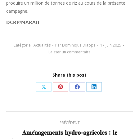
produire un million de tonnes de riz au cours de la présente
campagne.
𝗗𝗖𝗥𝗣/𝗠𝗔𝗥𝗔𝗛
Catégorie :
Actualités
Par
Dominique Diappa
17 juin 2025
Laisser un commentaire
Share this post
Partager
Partager
Partager
Partager
sur
sur
sur
sur
X
Pinterest
Facebook
LinkedIn
Navigation
PRÉCÉDENT
article
𝐀𝐦𝐞́𝐧𝐚𝐠𝐞𝐦𝐞𝐧𝐭𝐬 𝐡𝐲𝐝𝐫𝐨-𝐚𝐠𝐫𝐢𝐜𝐨𝐥𝐞𝐬 : 𝐥𝐞