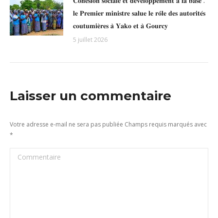
𝐂𝐨𝐡𝐞́𝐬𝐢𝐨𝐧 𝐬𝐨𝐜𝐢𝐚𝐥𝐞 𝐞𝐭 𝐝𝐞́𝐯𝐞𝐥𝐨𝐩𝐩𝐞𝐦𝐞𝐧𝐭 𝐚̀ 𝐥𝐚 𝐛𝐚𝐬𝐞 :
𝐥𝐞 𝐏𝐫𝐞𝐦𝐢𝐞𝐫 𝐦𝐢𝐧𝐢𝐬𝐭𝐫𝐞 𝐬𝐚𝐥𝐮𝐞 𝐥𝐞 𝐫𝐨̂𝐥𝐞 𝐝𝐞𝐬 𝐚𝐮𝐭𝐨𝐫𝐢𝐭𝐞́𝐬
𝐜𝐨𝐮𝐭𝐮𝐦𝐢𝐞̀𝐫𝐞𝐬 𝐚̀ 𝐘𝐚𝐤𝐨 𝐞𝐭 𝐚̀ 𝐆𝐨𝐮𝐫𝐜𝐲
5 juillet 2026
Laisser un commentaire
Votre adresse e-mail ne sera pas publiée Champs requis marqués avec
*
Commentaire