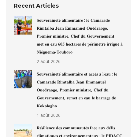
Recent Articles
𝐒𝐨𝐮𝐯𝐞𝐫𝐚𝐢𝐧𝐞𝐭𝐞́ 𝐚𝐥𝐢𝐦𝐞𝐧𝐭𝐚𝐢𝐫𝐞 : 𝐥𝐞 𝐂𝐚𝐦𝐚𝐫𝐚𝐝𝐞
𝐑𝐢𝐦𝐭𝐚𝐥𝐛𝐚 𝐉𝐞𝐚𝐧 𝐄𝐦𝐦𝐚𝐧𝐮𝐞𝐥 𝐎𝐮𝐞́𝐝𝐫𝐚𝐨𝐠𝐨,
𝐏𝐫𝐞𝐦𝐢𝐞𝐫 𝐦𝐢𝐧𝐢𝐬𝐭𝐫𝐞, 𝐂𝐡𝐞𝐟 𝐝𝐮 𝐆𝐨𝐮𝐯𝐞𝐫𝐧𝐞𝐦𝐞𝐧𝐭,
𝐦𝐞𝐭 𝐞𝐧 𝐞𝐚𝐮 𝟔𝟎𝟓 𝐡𝐞𝐜𝐭𝐚𝐫𝐞𝐬 𝐝𝐞 𝐩𝐞́𝐫𝐢𝐦𝐞̀𝐭𝐫𝐞 𝐢𝐫𝐫𝐢𝐠𝐮𝐞́ 𝐚̀
𝐍𝐢𝐞́𝐠𝐮𝐞́𝐦𝐚-𝐓𝐨𝐮𝐤𝐨𝐫𝐨
2 août 2026
𝐒𝐨𝐮𝐯𝐞𝐫𝐚𝐢𝐧𝐞𝐭𝐞́ 𝐚𝐥𝐢𝐦𝐞𝐧𝐭𝐚𝐢𝐫𝐞 𝐞𝐭 𝐚𝐜𝐜𝐞̀𝐬 𝐚̀ 𝐥’𝐞𝐚𝐮 : 𝐥𝐞
𝐂𝐚𝐦𝐚𝐫𝐚𝐝𝐞 𝐑𝐢𝐦𝐭𝐚𝐥𝐛𝐚 𝐉𝐞𝐚𝐧 𝐄𝐦𝐦𝐚𝐧𝐮𝐞𝐥
𝐎𝐮𝐞́𝐝𝐫𝐚𝐨𝐠𝐨, 𝐏𝐫𝐞𝐦𝐢𝐞𝐫 𝐦𝐢𝐧𝐢𝐬𝐭𝐫𝐞, 𝐂𝐡𝐞𝐟 𝐝𝐮
𝐆𝐨𝐮𝐯𝐞𝐫𝐧𝐞𝐦𝐞𝐧𝐭, 𝐫𝐞𝐦𝐞𝐭 𝐞𝐧 𝐞𝐚𝐮 𝐥𝐞 𝐛𝐚𝐫𝐫𝐚𝐠𝐞 𝐝𝐞
𝐊𝐨𝐤𝐨𝐥𝐨𝐠𝐡𝐨
1 août 2026
𝐑𝐞́𝐬𝐢𝐥𝐢𝐞𝐧𝐜𝐞 𝐝𝐞𝐬 𝐜𝐨𝐦𝐦𝐮𝐧𝐚𝐮𝐭𝐞́𝐬 𝐟𝐚𝐜𝐞 𝐚𝐮𝐱 𝐝𝐞́𝐟𝐢𝐬
𝐜𝐥𝐢𝐦𝐚𝐭𝐢𝐪𝐮𝐞𝐬 𝐞𝐭 𝐞𝐧𝐯𝐢𝐫𝐨𝐧𝐧𝐞𝐦𝐞𝐧𝐭𝐚𝐮𝐱 : 𝐥𝐞 𝐏𝐈𝐃𝐀𝐂𝐂