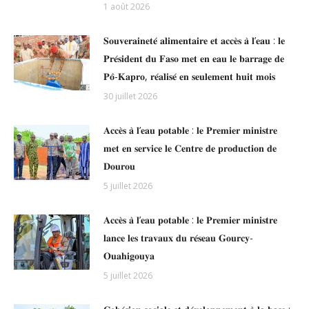
1 août 2026
𝐒𝐨𝐮𝐯𝐞𝐫𝐚𝐢𝐧𝐞𝐭𝐞́ 𝐚𝐥𝐢𝐦𝐞𝐧𝐭𝐚𝐢𝐫𝐞 𝐞𝐭 𝐚𝐜𝐜𝐞̀𝐬 𝐚̀ 𝐥’𝐞𝐚𝐮 : 𝐥𝐞
𝐏𝐫𝐞́𝐬𝐢𝐝𝐞𝐧𝐭 𝐝𝐮 𝐅𝐚𝐬𝐨 𝐦𝐞𝐭 𝐞𝐧 𝐞𝐚𝐮 𝐥𝐞 𝐛𝐚𝐫𝐫𝐚𝐠𝐞 𝐝𝐞
𝐏𝐨̂-𝐊𝐚𝐩𝐫𝐨, 𝐫𝐞́𝐚𝐥𝐢𝐬𝐞́ 𝐞𝐧 𝐬𝐞𝐮𝐥𝐞𝐦𝐞𝐧𝐭 𝐡𝐮𝐢𝐭 𝐦𝐨𝐢𝐬
30 juillet 2026
𝐀𝐜𝐜𝐞̀𝐬 𝐚̀ 𝐥’𝐞𝐚𝐮 𝐩𝐨𝐭𝐚𝐛𝐥𝐞 : 𝐥𝐞 𝐏𝐫𝐞𝐦𝐢𝐞𝐫 𝐦𝐢𝐧𝐢𝐬𝐭𝐫𝐞
𝐦𝐞𝐭 𝐞𝐧 𝐬𝐞𝐫𝐯𝐢𝐜𝐞 𝐥𝐞 𝐂𝐞𝐧𝐭𝐫𝐞 𝐝𝐞 𝐩𝐫𝐨𝐝𝐮𝐜𝐭𝐢𝐨𝐧 𝐝𝐞
𝐃𝐨𝐮𝐫𝐨𝐮
5 juillet 2026
𝐀𝐜𝐜𝐞̀𝐬 𝐚̀ 𝐥’𝐞𝐚𝐮 𝐩𝐨𝐭𝐚𝐛𝐥𝐞 : 𝐥𝐞 𝐏𝐫𝐞𝐦𝐢𝐞𝐫 𝐦𝐢𝐧𝐢𝐬𝐭𝐫𝐞
𝐥𝐚𝐧𝐜𝐞 𝐥𝐞𝐬 𝐭𝐫𝐚𝐯𝐚𝐮𝐱 𝐝𝐮 𝐫𝐞́𝐬𝐞𝐚𝐮 𝐆𝐨𝐮𝐫𝐜𝐲-
𝐎𝐮𝐚𝐡𝐢𝐠𝐨𝐮𝐲𝐚
5 juillet 2026