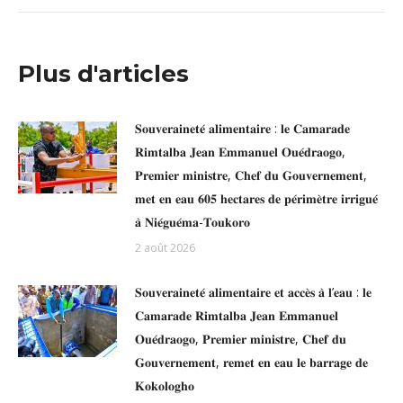
Plus d'articles
𝐒𝐨𝐮𝐯𝐞𝐫𝐚𝐢𝐧𝐞𝐭𝐞́ 𝐚𝐥𝐢𝐦𝐞𝐧𝐭𝐚𝐢𝐫𝐞 : 𝐥𝐞 𝐂𝐚𝐦𝐚𝐫𝐚𝐝𝐞
𝐑𝐢𝐦𝐭𝐚𝐥𝐛𝐚 𝐉𝐞𝐚𝐧 𝐄𝐦𝐦𝐚𝐧𝐮𝐞𝐥 𝐎𝐮𝐞́𝐝𝐫𝐚𝐨𝐠𝐨,
𝐏𝐫𝐞𝐦𝐢𝐞𝐫 𝐦𝐢𝐧𝐢𝐬𝐭𝐫𝐞, 𝐂𝐡𝐞𝐟 𝐝𝐮 𝐆𝐨𝐮𝐯𝐞𝐫𝐧𝐞𝐦𝐞𝐧𝐭,
𝐦𝐞𝐭 𝐞𝐧 𝐞𝐚𝐮 𝟔𝟎𝟓 𝐡𝐞𝐜𝐭𝐚𝐫𝐞𝐬 𝐝𝐞 𝐩𝐞́𝐫𝐢𝐦𝐞̀𝐭𝐫𝐞 𝐢𝐫𝐫𝐢𝐠𝐮𝐞́
𝐚̀ 𝐍𝐢𝐞́𝐠𝐮𝐞́𝐦𝐚-𝐓𝐨𝐮𝐤𝐨𝐫𝐨
2 août 2026
𝐒𝐨𝐮𝐯𝐞𝐫𝐚𝐢𝐧𝐞𝐭𝐞́ 𝐚𝐥𝐢𝐦𝐞𝐧𝐭𝐚𝐢𝐫𝐞 𝐞𝐭 𝐚𝐜𝐜𝐞̀𝐬 𝐚̀ 𝐥’𝐞𝐚𝐮 : 𝐥𝐞
𝐂𝐚𝐦𝐚𝐫𝐚𝐝𝐞 𝐑𝐢𝐦𝐭𝐚𝐥𝐛𝐚 𝐉𝐞𝐚𝐧 𝐄𝐦𝐦𝐚𝐧𝐮𝐞𝐥
𝐎𝐮𝐞́𝐝𝐫𝐚𝐨𝐠𝐨, 𝐏𝐫𝐞𝐦𝐢𝐞𝐫 𝐦𝐢𝐧𝐢𝐬𝐭𝐫𝐞, 𝐂𝐡𝐞𝐟 𝐝𝐮
𝐆𝐨𝐮𝐯𝐞𝐫𝐧𝐞𝐦𝐞𝐧𝐭, 𝐫𝐞𝐦𝐞𝐭 𝐞𝐧 𝐞𝐚𝐮 𝐥𝐞 𝐛𝐚𝐫𝐫𝐚𝐠𝐞 𝐝𝐞
𝐊𝐨𝐤𝐨𝐥𝐨𝐠𝐡𝐨