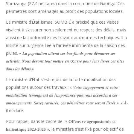
Somzanga (27,4 hectares) dans la commune de Gaongo. Ces
périmètres sont aménagés au profit des populations locales.
Le ministre d’État Ismaël SOMBIÉ a précisé que ces visites
visaient à s’assurer non seulement du respect des délais, mais
aussi de la conformité des travaux aux normes techniques. Il a
insisté sur l’urgence liée à l’arrivée imminente de la saison des
pluies. « 𝑳𝒂 𝒑𝒐𝒑𝒖𝒍𝒂𝒕𝒊𝒐𝒏 𝒂𝒕𝒕𝒆𝒏𝒅 𝒄𝒆𝒔 𝒃𝒂𝒔-𝒇𝒐𝒏𝒅𝒔 𝒑𝒐𝒖𝒓 𝒅𝒆́𝒎𝒂𝒓𝒓𝒆𝒓 𝒔𝒆𝒔
𝒂𝒄𝒕𝒊𝒗𝒊𝒕𝒆́𝒔. 𝑵𝒐𝒖𝒔 𝒅𝒆𝒗𝒐𝒏𝒔 𝒕𝒐𝒖𝒕 𝒎𝒆𝒕𝒕𝒓𝒆 𝒆𝒏 œ𝒖𝒗𝒓𝒆 𝒑𝒐𝒖𝒓 𝒍𝒆𝒖𝒓 𝒍𝒊𝒗𝒓𝒆𝒓 𝒄𝒆𝒔 𝒔𝒊𝒕𝒆𝒔
𝒅𝒂𝒏𝒔 𝒍𝒆𝒔 𝒅𝒆́𝒍𝒂𝒊𝒔.»
Le ministre d’État s’est réjoui de la forte mobilisation des
populations autour des travaux : « 𝑽𝒐𝒕𝒓𝒆 𝒆𝒏𝒈𝒂𝒈𝒆𝒎𝒆𝒏𝒕 𝒆𝒕 𝒗𝒐𝒕𝒓𝒆
𝒎𝒐𝒃𝒊𝒍𝒊𝒔𝒂𝒕𝒊𝒐𝒏 𝒕𝒆́𝒎𝒐𝒊𝒈𝒏𝒆𝒏𝒕 𝒅𝒆 𝒍’𝒊𝒎𝒑𝒐𝒓𝒕𝒂𝒏𝒄𝒆 𝒒𝒖𝒆 𝒗𝒐𝒖𝒔 𝒂𝒄𝒄𝒐𝒓𝒅𝒆𝒛 𝒂̀ 𝒄𝒆𝒔
𝒂𝒎𝒆́𝒏𝒂𝒈𝒆𝒎𝒆𝒏𝒕𝒔. 𝑺𝒐𝒚𝒆𝒛 𝒓𝒂𝒔𝒔𝒖𝒓𝒆́𝒔, 𝒄𝒆𝒔 𝒑𝒆́𝒓𝒊𝒎𝒆̀𝒕𝒓𝒆𝒔 𝒗𝒐𝒖𝒔 𝒔𝒆𝒓𝒐𝒏𝒕 𝒍𝒊𝒗𝒓𝒆́𝒔 », a-t-
il déclaré.
Pour rappel, dans le cadre de l’« 𝐎𝐟𝐟𝐞𝐧𝐬𝐢𝐯𝐞 𝐚𝐠𝐫𝐨𝐩𝐚𝐬𝐭𝐨𝐫𝐚𝐥𝐞 𝐞𝐭
𝐡𝐚𝐥𝐢𝐞𝐮𝐭𝐢𝐪𝐮𝐞 𝟐𝟎𝟐𝟑-𝟐𝟎𝟐𝟓 », le ministère s’est fixé pour objectif de