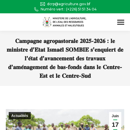
dcrp@agriculture.gov.bf
Numéro vert : (+226) 51 51 34 04
Recherche
:
𝐂𝐚𝐦𝐩𝐚𝐠𝐧𝐞 𝐚𝐠𝐫𝐨𝐩𝐚𝐬𝐭𝐨𝐫𝐚𝐥𝐞 𝟐𝟎𝟐𝟓-𝟐𝟎𝟐𝟔 : 𝐥𝐞
𝐦𝐢𝐧𝐢𝐬𝐭𝐫𝐞 𝐝’𝐄́𝐭𝐚𝐭 𝐈𝐬𝐦𝐚𝐞̈𝐥 𝐒𝐎𝐌𝐁𝐈𝐄́ 𝐬’𝐞𝐧𝐪𝐮𝐢𝐞𝐫𝐭 𝐝𝐞
𝐥’𝐞́𝐭𝐚𝐭 𝐝’𝐚𝐯𝐚𝐧𝐜𝐞𝐦𝐞𝐧𝐭 𝐝𝐞𝐬 𝐭𝐫𝐚𝐯𝐚𝐮𝐱
𝐝’𝐚𝐦𝐞́𝐧𝐚𝐠𝐞𝐦𝐞𝐧𝐭 𝐝𝐞 𝐛𝐚𝐬-𝐟𝐨𝐧𝐝𝐬 𝐝𝐚𝐧𝐬 𝐥𝐞 𝐂𝐞𝐧𝐭𝐫𝐞-
𝐄𝐬𝐭 𝐞𝐭 𝐥𝐞 𝐂𝐞𝐧𝐭𝐫𝐞-𝐒𝐮𝐝
Vous êtes ici :
Actualités
Juin
17