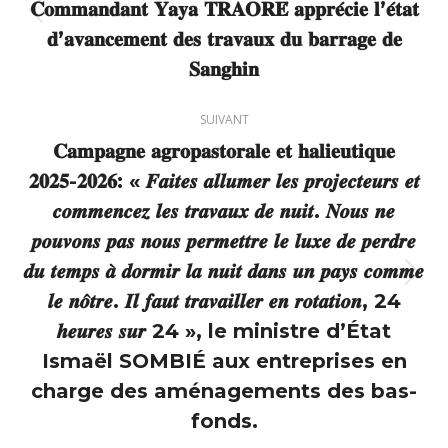
𝐂𝐨𝐦𝐦𝐚𝐧𝐝𝐚𝐧𝐭 𝐘𝐚𝐲𝐚 𝐓𝐑𝐀𝐎𝐑𝐄́ 𝐚𝐩𝐩𝐫𝐞́𝐜𝐢𝐞 𝐥’𝐞́𝐭𝐚𝐭
Article
𝐝’𝐚𝐯𝐚𝐧𝐜𝐞𝐦𝐞𝐧𝐭 𝐝𝐞𝐬 𝐭𝐫𝐚𝐯𝐚𝐮𝐱 𝐝𝐮 𝐛𝐚𝐫𝐫𝐚𝐠𝐞 𝐝𝐞
précédent
𝐒𝐚𝐧𝐠𝐡𝐢𝐧
:
SUIVANT
𝐂𝐚𝐦𝐩𝐚𝐠𝐧𝐞 𝐚𝐠𝐫𝐨𝐩𝐚𝐬𝐭𝐨𝐫𝐚𝐥𝐞 𝐞𝐭 𝐡𝐚𝐥𝐢𝐞𝐮𝐭𝐢𝐪𝐮𝐞
𝟐𝟎𝟐𝟓-𝟐𝟎𝟐𝟔: « 𝑭𝒂𝒊𝒕𝒆𝒔 𝒂𝒍𝒍𝒖𝒎𝒆𝒓 𝒍𝒆𝒔 𝒑𝒓𝒐𝒋𝒆𝒄𝒕𝒆𝒖𝒓𝒔 𝒆𝒕
𝒄𝒐𝒎𝒎𝒆𝒏𝒄𝒆𝒛 𝒍𝒆𝒔 𝒕𝒓𝒂𝒗𝒂𝒖𝒙 𝒅𝒆 𝒏𝒖𝒊𝒕. 𝑵𝒐𝒖𝒔 𝒏𝒆
𝒑𝒐𝒖𝒗𝒐𝒏𝒔 𝒑𝒂𝒔 𝒏𝒐𝒖𝒔 𝒑𝒆𝒓𝒎𝒆𝒕𝒕𝒓𝒆 𝒍𝒆 𝒍𝒖𝒙𝒆 𝒅𝒆 𝒑𝒆𝒓𝒅𝒓𝒆
𝒅𝒖 𝒕𝒆𝒎𝒑𝒔 𝒂̀ 𝒅𝒐𝒓𝒎𝒊𝒓 𝒍𝒂 𝒏𝒖𝒊𝒕 𝒅𝒂𝒏𝒔 𝒖𝒏 𝒑𝒂𝒚𝒔 𝒄𝒐𝒎𝒎𝒆
Article
𝒍𝒆 𝒏𝒐̂𝒕𝒓𝒆. 𝑰𝒍 𝒇𝒂𝒖𝒕 𝒕𝒓𝒂𝒗𝒂𝒊𝒍𝒍𝒆𝒓 𝒆𝒏 𝒓𝒐𝒕𝒂𝒕𝒊𝒐𝒏, 24
suivant
𝒉𝒆𝒖𝒓𝒆𝒔 𝒔𝒖𝒓 24 », le ministre d’État
:
Ismaël SOMBIÉ aux entreprises en
charge des aménagements des bas-
fonds.