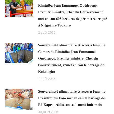
𝐑𝐢𝐦𝐭𝐚𝐥𝐛𝐚 𝐉𝐞𝐚𝐧 𝐄𝐦𝐦𝐚𝐧𝐮𝐞𝐥 𝐎𝐮𝐞́𝐝𝐫𝐚𝐨𝐠𝐨,
𝐏𝐫𝐞𝐦𝐢𝐞𝐫 𝐦𝐢𝐧𝐢𝐬𝐭𝐫𝐞, 𝐂𝐡𝐞𝐟 𝐝𝐮 𝐆𝐨𝐮𝐯𝐞𝐫𝐧𝐞𝐦𝐞𝐧𝐭,
𝐦𝐞𝐭 𝐞𝐧 𝐞𝐚𝐮 𝟔𝟎𝟓 𝐡𝐞𝐜𝐭𝐚𝐫𝐞𝐬 𝐝𝐞 𝐩𝐞́𝐫𝐢𝐦𝐞̀𝐭𝐫𝐞 𝐢𝐫𝐫𝐢𝐠𝐮𝐞́
𝐚̀ 𝐍𝐢𝐞́𝐠𝐮𝐞́𝐦𝐚-𝐓𝐨𝐮𝐤𝐨𝐫𝐨
2 août 2026
𝐒𝐨𝐮𝐯𝐞𝐫𝐚𝐢𝐧𝐞𝐭𝐞́ 𝐚𝐥𝐢𝐦𝐞𝐧𝐭𝐚𝐢𝐫𝐞 𝐞𝐭 𝐚𝐜𝐜𝐞̀𝐬 𝐚̀ 𝐥’𝐞𝐚𝐮 : 𝐥𝐞
𝐂𝐚𝐦𝐚𝐫𝐚𝐝𝐞 𝐑𝐢𝐦𝐭𝐚𝐥𝐛𝐚 𝐉𝐞𝐚𝐧 𝐄𝐦𝐦𝐚𝐧𝐮𝐞𝐥
𝐎𝐮𝐞́𝐝𝐫𝐚𝐨𝐠𝐨, 𝐏𝐫𝐞𝐦𝐢𝐞𝐫 𝐦𝐢𝐧𝐢𝐬𝐭𝐫𝐞, 𝐂𝐡𝐞𝐟 𝐝𝐮
𝐆𝐨𝐮𝐯𝐞𝐫𝐧𝐞𝐦𝐞𝐧𝐭, 𝐫𝐞𝐦𝐞𝐭 𝐞𝐧 𝐞𝐚𝐮 𝐥𝐞 𝐛𝐚𝐫𝐫𝐚𝐠𝐞 𝐝𝐞
𝐊𝐨𝐤𝐨𝐥𝐨𝐠𝐡𝐨
1 août 2026
𝐒𝐨𝐮𝐯𝐞𝐫𝐚𝐢𝐧𝐞𝐭𝐞́ 𝐚𝐥𝐢𝐦𝐞𝐧𝐭𝐚𝐢𝐫𝐞 𝐞𝐭 𝐚𝐜𝐜𝐞̀𝐬 𝐚̀ 𝐥’𝐞𝐚𝐮 : 𝐥𝐞
𝐏𝐫𝐞́𝐬𝐢𝐝𝐞𝐧𝐭 𝐝𝐮 𝐅𝐚𝐬𝐨 𝐦𝐞𝐭 𝐞𝐧 𝐞𝐚𝐮 𝐥𝐞 𝐛𝐚𝐫𝐫𝐚𝐠𝐞 𝐝𝐞
𝐏𝐨̂-𝐊𝐚𝐩𝐫𝐨, 𝐫𝐞́𝐚𝐥𝐢𝐬𝐞́ 𝐞𝐧 𝐬𝐞𝐮𝐥𝐞𝐦𝐞𝐧𝐭 𝐡𝐮𝐢𝐭 𝐦𝐨𝐢𝐬
30 juillet 2026