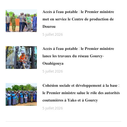
𝐀𝐜𝐜𝐞̀𝐬 𝐚̀ 𝐥’𝐞𝐚𝐮 𝐩𝐨𝐭𝐚𝐛𝐥𝐞 : 𝐥𝐞 𝐏𝐫𝐞𝐦𝐢𝐞𝐫 𝐦𝐢𝐧𝐢𝐬𝐭𝐫𝐞
𝐦𝐞𝐭 𝐞𝐧 𝐬𝐞𝐫𝐯𝐢𝐜𝐞 𝐥𝐞 𝐂𝐞𝐧𝐭𝐫𝐞 𝐝𝐞 𝐩𝐫𝐨𝐝𝐮𝐜𝐭𝐢𝐨𝐧 𝐝𝐞
𝐃𝐨𝐮𝐫𝐨𝐮
5 juillet 2026
𝐀𝐜𝐜𝐞̀𝐬 𝐚̀ 𝐥’𝐞𝐚𝐮 𝐩𝐨𝐭𝐚𝐛𝐥𝐞 : 𝐥𝐞 𝐏𝐫𝐞𝐦𝐢𝐞𝐫 𝐦𝐢𝐧𝐢𝐬𝐭𝐫𝐞
𝐥𝐚𝐧𝐜𝐞 𝐥𝐞𝐬 𝐭𝐫𝐚𝐯𝐚𝐮𝐱 𝐝𝐮 𝐫𝐞́𝐬𝐞𝐚𝐮 𝐆𝐨𝐮𝐫𝐜𝐲-
𝐎𝐮𝐚𝐡𝐢𝐠𝐨𝐮𝐲𝐚
5 juillet 2026
𝐂𝐨𝐡𝐞́𝐬𝐢𝐨𝐧 𝐬𝐨𝐜𝐢𝐚𝐥𝐞 𝐞𝐭 𝐝𝐞́𝐯𝐞𝐥𝐨𝐩𝐩𝐞𝐦𝐞𝐧𝐭 𝐚̀ 𝐥𝐚 𝐛𝐚𝐬𝐞 :
𝐥𝐞 𝐏𝐫𝐞𝐦𝐢𝐞𝐫 𝐦𝐢𝐧𝐢𝐬𝐭𝐫𝐞 𝐬𝐚𝐥𝐮𝐞 𝐥𝐞 𝐫𝐨̂𝐥𝐞 𝐝𝐞𝐬 𝐚𝐮𝐭𝐨𝐫𝐢𝐭𝐞́𝐬
𝐜𝐨𝐮𝐭𝐮𝐦𝐢𝐞̀𝐫𝐞𝐬 𝐚̀ 𝐘𝐚𝐤𝐨 𝐞𝐭 𝐚̀ 𝐆𝐨𝐮𝐫𝐜𝐲
5 juillet 2026