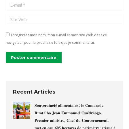
E-mail *
Site Web
Enregistrez mon nom, mon e-mail et mon site Web dans ce
navigateur pour la prochaine fois que je commenterai.
Poster commentaire
Recent Articles
𝐒𝐨𝐮𝐯𝐞𝐫𝐚𝐢𝐧𝐞𝐭𝐞́ 𝐚𝐥𝐢𝐦𝐞𝐧𝐭𝐚𝐢𝐫𝐞 : 𝐥𝐞 𝐂𝐚𝐦𝐚𝐫𝐚𝐝𝐞
𝐑𝐢𝐦𝐭𝐚𝐥𝐛𝐚 𝐉𝐞𝐚𝐧 𝐄𝐦𝐦𝐚𝐧𝐮𝐞𝐥 𝐎𝐮𝐞́𝐝𝐫𝐚𝐨𝐠𝐨,
𝐏𝐫𝐞𝐦𝐢𝐞𝐫 𝐦𝐢𝐧𝐢𝐬𝐭𝐫𝐞, 𝐂𝐡𝐞𝐟 𝐝𝐮 𝐆𝐨𝐮𝐯𝐞𝐫𝐧𝐞𝐦𝐞𝐧𝐭,
𝐦𝐞𝐭 𝐞𝐧 𝐞𝐚𝐮 𝟔𝟎𝟓 𝐡𝐞𝐜𝐭𝐚𝐫𝐞𝐬 𝐝𝐞 𝐩𝐞́𝐫𝐢𝐦𝐞̀𝐭𝐫𝐞 𝐢𝐫𝐫𝐢𝐠𝐮𝐞́ 𝐚̀