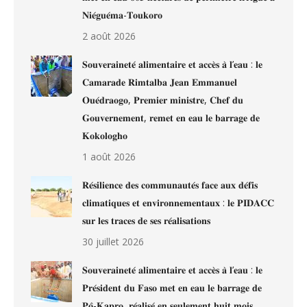
𝐍𝐢𝐞́𝐠𝐮𝐞́𝐦𝐚-𝐓𝐨𝐮𝐤𝐨𝐫𝐨
2 août 2026
𝐒𝐨𝐮𝐯𝐞𝐫𝐚𝐢𝐧𝐞𝐭𝐞́ 𝐚𝐥𝐢𝐦𝐞𝐧𝐭𝐚𝐢𝐫𝐞 𝐞𝐭 𝐚𝐜𝐜𝐞̀𝐬 𝐚̀ 𝐥’𝐞𝐚𝐮 : 𝐥𝐞
𝐂𝐚𝐦𝐚𝐫𝐚𝐝𝐞 𝐑𝐢𝐦𝐭𝐚𝐥𝐛𝐚 𝐉𝐞𝐚𝐧 𝐄𝐦𝐦𝐚𝐧𝐮𝐞𝐥
𝐎𝐮𝐞́𝐝𝐫𝐚𝐨𝐠𝐨, 𝐏𝐫𝐞𝐦𝐢𝐞𝐫 𝐦𝐢𝐧𝐢𝐬𝐭𝐫𝐞, 𝐂𝐡𝐞𝐟 𝐝𝐮
𝐆𝐨𝐮𝐯𝐞𝐫𝐧𝐞𝐦𝐞𝐧𝐭, 𝐫𝐞𝐦𝐞𝐭 𝐞𝐧 𝐞𝐚𝐮 𝐥𝐞 𝐛𝐚𝐫𝐫𝐚𝐠𝐞 𝐝𝐞
𝐊𝐨𝐤𝐨𝐥𝐨𝐠𝐡𝐨
1 août 2026
𝐑𝐞́𝐬𝐢𝐥𝐢𝐞𝐧𝐜𝐞 𝐝𝐞𝐬 𝐜𝐨𝐦𝐦𝐮𝐧𝐚𝐮𝐭𝐞́𝐬 𝐟𝐚𝐜𝐞 𝐚𝐮𝐱 𝐝𝐞́𝐟𝐢𝐬
𝐜𝐥𝐢𝐦𝐚𝐭𝐢𝐪𝐮𝐞𝐬 𝐞𝐭 𝐞𝐧𝐯𝐢𝐫𝐨𝐧𝐧𝐞𝐦𝐞𝐧𝐭𝐚𝐮𝐱 : 𝐥𝐞 𝐏𝐈𝐃𝐀𝐂𝐂
𝐬𝐮𝐫 𝐥𝐞𝐬 𝐭𝐫𝐚𝐜𝐞𝐬 𝐝𝐞 𝐬𝐞𝐬 𝐫𝐞́𝐚𝐥𝐢𝐬𝐚𝐭𝐢𝐨𝐧𝐬
30 juillet 2026
𝐒𝐨𝐮𝐯𝐞𝐫𝐚𝐢𝐧𝐞𝐭𝐞́ 𝐚𝐥𝐢𝐦𝐞𝐧𝐭𝐚𝐢𝐫𝐞 𝐞𝐭 𝐚𝐜𝐜𝐞̀𝐬 𝐚̀ 𝐥’𝐞𝐚𝐮 : 𝐥𝐞
𝐏𝐫𝐞́𝐬𝐢𝐝𝐞𝐧𝐭 𝐝𝐮 𝐅𝐚𝐬𝐨 𝐦𝐞𝐭 𝐞𝐧 𝐞𝐚𝐮 𝐥𝐞 𝐛𝐚𝐫𝐫𝐚𝐠𝐞 𝐝𝐞
𝐏𝐨̂-𝐊𝐚𝐩𝐫𝐨, 𝐫𝐞́𝐚𝐥𝐢𝐬𝐞́ 𝐞𝐧 𝐬𝐞𝐮𝐥𝐞𝐦𝐞𝐧𝐭 𝐡𝐮𝐢𝐭 𝐦𝐨𝐢𝐬