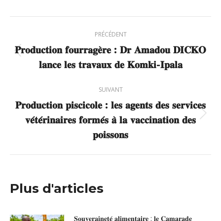
X
Pinterest
Facebook
LinkedIn
Navigation
PRÉCÉDENT
article
𝐏𝐫𝐨𝐝𝐮𝐜𝐭𝐢𝐨𝐧 𝐟𝐨𝐮𝐫𝐫𝐚𝐠𝐞̀𝐫𝐞 : 𝐃𝐫 𝐀𝐦𝐚𝐝𝐨𝐮 𝐃𝐈𝐂𝐊𝐎
Article
𝐥𝐚𝐧𝐜𝐞 𝐥𝐞𝐬 𝐭𝐫𝐚𝐯𝐚𝐮𝐱 𝐝𝐞 𝐊𝐨𝐦𝐤𝐢-𝐈𝐩𝐚𝐥𝐚
précédent
:
SUIVANT
𝐏𝐫𝐨𝐝𝐮𝐜𝐭𝐢𝐨𝐧 𝐩𝐢𝐬𝐜𝐢𝐜𝐨𝐥𝐞 : 𝐥𝐞𝐬 𝐚𝐠𝐞𝐧𝐭𝐬 𝐝𝐞𝐬 𝐬𝐞𝐫𝐯𝐢𝐜𝐞𝐬
𝐯𝐞́𝐭𝐞́𝐫𝐢𝐧𝐚𝐢𝐫𝐞𝐬 𝐟𝐨𝐫𝐦𝐞́𝐬 𝐚̀ 𝐥𝐚 𝐯𝐚𝐜𝐜𝐢𝐧𝐚𝐭𝐢𝐨𝐧 𝐝𝐞𝐬
Article
suivant
𝐩𝐨𝐢𝐬𝐬𝐨𝐧𝐬
:
Plus d'articles
𝐒𝐨𝐮𝐯𝐞𝐫𝐚𝐢𝐧𝐞𝐭𝐞́ 𝐚𝐥𝐢𝐦𝐞𝐧𝐭𝐚𝐢𝐫𝐞 : 𝐥𝐞 𝐂𝐚𝐦𝐚𝐫𝐚𝐝𝐞