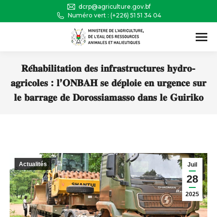
dcrp@agriculture.gov.bf
Numéro vert : (+226) 51 51 34 04
Recherche
:
𝐑𝐞́𝐡𝐚𝐛𝐢𝐥𝐢𝐭𝐚𝐭𝐢𝐨𝐧 𝐝𝐞𝐬 𝐢𝐧𝐟𝐫𝐚𝐬𝐭𝐫𝐮𝐜𝐭𝐮𝐫𝐞𝐬 𝐡𝐲𝐝𝐫𝐨-
𝐚𝐠𝐫𝐢𝐜𝐨𝐥𝐞𝐬 : 𝐥’𝐎𝐍𝐁𝐀𝐇 𝐬𝐞 𝐝𝐞́𝐩𝐥𝐨𝐢𝐞 𝐞𝐧 𝐮𝐫𝐠𝐞𝐧𝐜𝐞 𝐬𝐮𝐫
𝐥𝐞 𝐛𝐚𝐫𝐫𝐚𝐠𝐞 𝐝𝐞 𝐃𝐨𝐫𝐨𝐬𝐬𝐢𝐚𝐦𝐚𝐬𝐬𝐨 𝐝𝐚𝐧𝐬 𝐥𝐞 𝐆𝐮𝐢𝐫𝐢𝐤𝐨
Vous êtes ici :
Actualités
Juil
28
2025