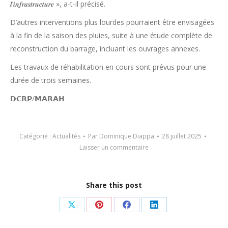
𝒍’𝒊𝒏𝒇𝒓𝒂𝒔𝒕𝒓𝒖𝒄𝒕𝒖𝒓𝒆 », a-t-il précisé.
D’autres interventions plus lourdes pourraient être envisagées
à la fin de la saison des pluies, suite à une étude complète de
reconstruction du barrage, incluant les ouvrages annexes.
Les travaux de réhabilitation en cours sont prévus pour une
durée de trois semaines.
𝗗𝗖𝗥𝗣/𝗠𝗔𝗥𝗔𝗛
Catégorie :
Actualités
Par
Dominique Diappa
28 juillet 2025
Laisser un commentaire
Share this post
Partager
Partager
Partager
Partager
sur
sur
sur
sur