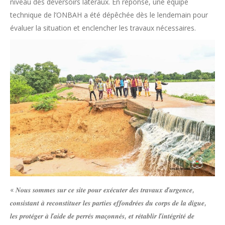
niveau des déversoirs latéraux. En réponse, une équipe
technique de l’ONBAH a été dépêchée dès le lendemain pour
évaluer la situation et enclencher les travaux nécessaires.
« 𝑵𝒐𝒖𝒔 𝒔𝒐𝒎𝒎𝒆𝒔 𝒔𝒖𝒓 𝒄𝒆 𝒔𝒊𝒕𝒆 𝒑𝒐𝒖𝒓 𝒆𝒙𝒆́𝒄𝒖𝒕𝒆𝒓 𝒅𝒆𝒔 𝒕𝒓𝒂𝒗𝒂𝒖𝒙 𝒅’𝒖𝒓𝒈𝒆𝒏𝒄𝒆,
𝒄𝒐𝒏𝒔𝒊𝒔𝒕𝒂𝒏𝒕 𝒂̀ 𝒓𝒆𝒄𝒐𝒏𝒔𝒕𝒊𝒕𝒖𝒆𝒓 𝒍𝒆𝒔 𝒑𝒂𝒓𝒕𝒊𝒆𝒔 𝒆𝒇𝒇𝒐𝒏𝒅𝒓𝒆́𝒆𝒔 𝒅𝒖 𝒄𝒐𝒓𝒑𝒔 𝒅𝒆 𝒍𝒂 𝒅𝒊𝒈𝒖𝒆,
𝒍𝒆𝒔 𝒑𝒓𝒐𝒕𝒆́𝒈𝒆𝒓 𝒂̀ 𝒍’𝒂𝒊𝒅𝒆 𝒅𝒆 𝒑𝒆𝒓𝒓𝒆́𝒔 𝒎𝒂𝒄̧𝒐𝒏𝒏𝒆́𝒔, 𝒆𝒕 𝒓𝒆́𝒕𝒂𝒃𝒍𝒊𝒓 𝒍’𝒊𝒏𝒕𝒆́𝒈𝒓𝒊𝒕𝒆́ 𝒅𝒆