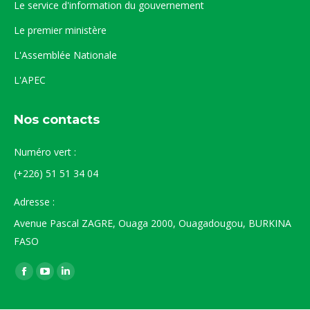
Le service d'information du gouvernement
Le premier ministère
L'Assemblée Nationale
L'APEC
Nos contacts
Numéro vert :
(+226) 51 51 34 04
Adresse :
Avenue Pascal ZAGRE, Ouaga 2000, Ouagadougou, BURKINA
FASO
Trouvez nous sur :
La
La
La
page
page
page