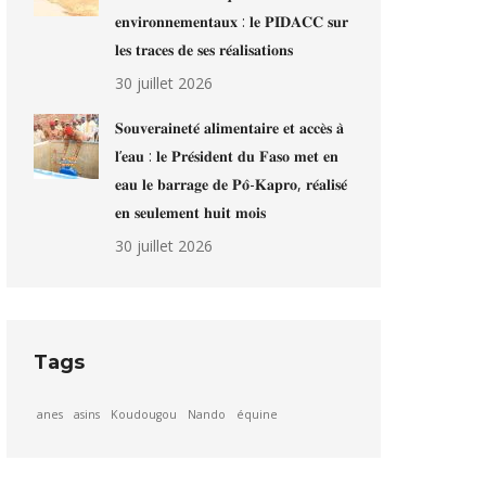
𝐞𝐧𝐯𝐢𝐫𝐨𝐧𝐧𝐞𝐦𝐞𝐧𝐭𝐚𝐮𝐱 : 𝐥𝐞 𝐏𝐈𝐃𝐀𝐂𝐂 𝐬𝐮𝐫
𝐥𝐞𝐬 𝐭𝐫𝐚𝐜𝐞𝐬 𝐝𝐞 𝐬𝐞𝐬 𝐫𝐞́𝐚𝐥𝐢𝐬𝐚𝐭𝐢𝐨𝐧𝐬
30 juillet 2026
𝐒𝐨𝐮𝐯𝐞𝐫𝐚𝐢𝐧𝐞𝐭𝐞́ 𝐚𝐥𝐢𝐦𝐞𝐧𝐭𝐚𝐢𝐫𝐞 𝐞𝐭 𝐚𝐜𝐜𝐞̀𝐬 𝐚̀
𝐥’𝐞𝐚𝐮 : 𝐥𝐞 𝐏𝐫𝐞́𝐬𝐢𝐝𝐞𝐧𝐭 𝐝𝐮 𝐅𝐚𝐬𝐨 𝐦𝐞𝐭 𝐞𝐧
𝐞𝐚𝐮 𝐥𝐞 𝐛𝐚𝐫𝐫𝐚𝐠𝐞 𝐝𝐞 𝐏𝐨̂-𝐊𝐚𝐩𝐫𝐨, 𝐫𝐞́𝐚𝐥𝐢𝐬𝐞́
𝐞𝐧 𝐬𝐞𝐮𝐥𝐞𝐦𝐞𝐧𝐭 𝐡𝐮𝐢𝐭 𝐦𝐨𝐢𝐬
30 juillet 2026
Tags
anes
asins
Koudougou
Nando
équine