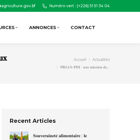
agriculture.gov.bf
Numéro vert : (+226) 51 51 34 04
URCES
ANNONCES
CONTACT
Recherche
:
𝐮𝐱
Vous êtes ici :
Accueil
Actualités
𝐏𝐑𝐈𝐀𝐍-𝐏𝐃𝐈 : 𝐮𝐧𝐞 𝐦𝐢𝐬𝐬𝐢𝐨𝐧 𝐝𝐞…
Recent Articles
𝐒𝐨𝐮𝐯𝐞𝐫𝐚𝐢𝐧𝐞𝐭𝐞́ 𝐚𝐥𝐢𝐦𝐞𝐧𝐭𝐚𝐢𝐫𝐞 : 𝐥𝐞