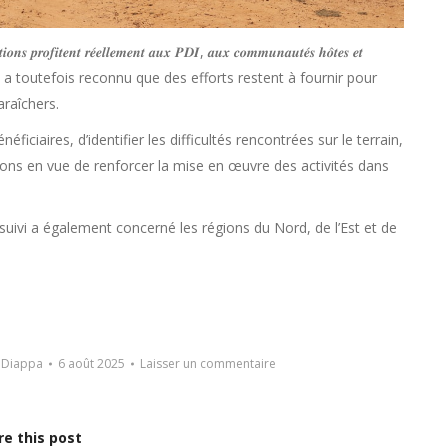
𝒄𝒕𝒊𝒐𝒏𝒔 𝒑𝒓𝒐𝒇𝒊𝒕𝒆𝒏𝒕 𝒓𝒆́𝒆𝒍𝒍𝒆𝒎𝒆𝒏𝒕 𝒂𝒖𝒙 𝑷𝑫𝑰, 𝒂𝒖𝒙 𝒄𝒐𝒎𝒎𝒖𝒏𝒂𝒖𝒕𝒆́𝒔 𝒉𝒐̂𝒕𝒆𝒔 𝒆𝒕
𝒔 », a-t-il déclaré. Il a toutefois reconnu que des efforts restent à fournir pour
araîchers.
ficiaires, d’identifier les difficultés rencontrées sur le terrain,
ons en vue de renforcer la mise en œuvre des activités dans
suivi a également concerné les régions du Nord, de l’Est et de
 Diappa
6 août 2025
Laisser un commentaire
re this post