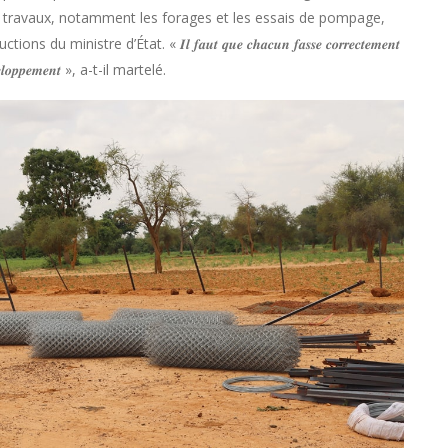
 les travaux, notamment les forages et les essais de pompage,
tre d’État. « 𝑰𝒍 𝒇𝒂𝒖𝒕 𝒒𝒖𝒆 𝒄𝒉𝒂𝒄𝒖𝒏 𝒇𝒂𝒔𝒔𝒆 𝒄𝒐𝒓𝒓𝒆𝒄𝒕𝒆𝒎𝒆𝒏𝒕
 𝒅𝒆́𝒗𝒆𝒍𝒐𝒑𝒑𝒆𝒎𝒆𝒏𝒕 », a-t-il martelé.