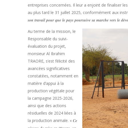
entreprises concernées. Il leur a enjoint de finaliser
au plus tard le 31 juillet 2025, conformément aux instructions du minis
𝒔𝒐𝒏 𝒕𝒓𝒂𝒗𝒂𝒊𝒍 𝒑𝒐𝒖𝒓 𝒒𝒖𝒆 𝒍𝒆 𝒑𝒂𝒚𝒔 𝒑𝒐𝒖𝒓𝒔𝒖𝒊𝒗𝒆 𝒔𝒂 𝒎𝒂𝒓𝒄𝒉𝒆 𝒗𝒆𝒓𝒔 𝒍
Au terme de la mission, le
Responsable du suivi-
évaluation du projet,
monsieur Al Ibrahim
TRAORE, s’est félicité des
avancées significatives
constatées, notamment en
matière d’appui à la
production végétale pour
la campagne 2025-2026,
ainsi que des actions
résiduelles de 2024 liées à
la production animale. « 𝑪𝒆
𝒏𝒊𝒗𝒆𝒂𝒖 𝒅𝒆 𝒎𝒊𝒔𝒆 𝒆𝒏 œ𝒖𝒗𝒓𝒆, 𝒐𝒏