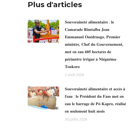
Plus d'articles
𝐒𝐨𝐮𝐯𝐞𝐫𝐚𝐢𝐧𝐞𝐭𝐞́ 𝐚𝐥𝐢𝐦𝐞𝐧𝐭𝐚𝐢𝐫𝐞 : 𝐥𝐞
𝐂𝐚𝐦𝐚𝐫𝐚𝐝𝐞 𝐑𝐢𝐦𝐭𝐚𝐥𝐛𝐚 𝐉𝐞𝐚𝐧
𝐄𝐦𝐦𝐚𝐧𝐮𝐞𝐥 𝐎𝐮𝐞́𝐝𝐫𝐚𝐨𝐠𝐨, 𝐏𝐫𝐞𝐦𝐢𝐞𝐫
𝐦𝐢𝐧𝐢𝐬𝐭𝐫𝐞, 𝐂𝐡𝐞𝐟 𝐝𝐮 𝐆𝐨𝐮𝐯𝐞𝐫𝐧𝐞𝐦𝐞𝐧𝐭,
𝐦𝐞𝐭 𝐞𝐧 𝐞𝐚𝐮 𝟔𝟎𝟓 𝐡𝐞𝐜𝐭𝐚𝐫𝐞𝐬 𝐝𝐞
𝐩𝐞́𝐫𝐢𝐦𝐞̀𝐭𝐫𝐞 𝐢𝐫𝐫𝐢𝐠𝐮𝐞́ 𝐚̀ 𝐍𝐢𝐞́𝐠𝐮𝐞́𝐦𝐚-
𝐓𝐨𝐮𝐤𝐨𝐫𝐨
2 août 2026
𝐒𝐨𝐮𝐯𝐞𝐫𝐚𝐢𝐧𝐞𝐭𝐞́ 𝐚𝐥𝐢𝐦𝐞𝐧𝐭𝐚𝐢𝐫𝐞 𝐞𝐭 𝐚𝐜𝐜𝐞̀𝐬 𝐚̀
𝐥’𝐞𝐚𝐮 : 𝐥𝐞 𝐏𝐫𝐞́𝐬𝐢𝐝𝐞𝐧𝐭 𝐝𝐮 𝐅𝐚𝐬𝐨 𝐦𝐞𝐭 𝐞𝐧
𝐞𝐚𝐮 𝐥𝐞 𝐛𝐚𝐫𝐫𝐚𝐠𝐞 𝐝𝐞 𝐏𝐨̂-𝐊𝐚𝐩𝐫𝐨, 𝐫𝐞́𝐚𝐥𝐢𝐬𝐞́
𝐞𝐧 𝐬𝐞𝐮𝐥𝐞𝐦𝐞𝐧𝐭 𝐡𝐮𝐢𝐭 𝐦𝐨𝐢𝐬
30 juillet 2026