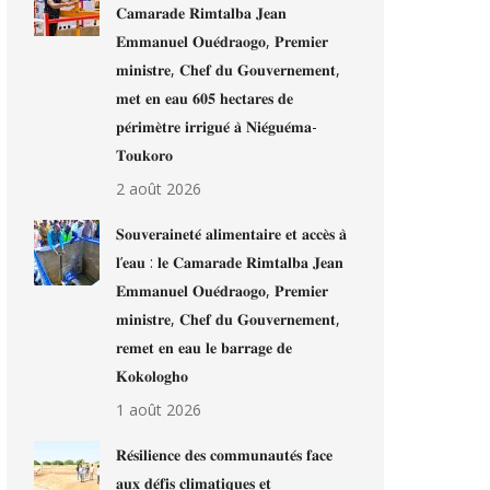
𝐂𝐚𝐦𝐚𝐫𝐚𝐝𝐞 𝐑𝐢𝐦𝐭𝐚𝐥𝐛𝐚 𝐉𝐞𝐚𝐧
𝐄𝐦𝐦𝐚𝐧𝐮𝐞𝐥 𝐎𝐮𝐞́𝐝𝐫𝐚𝐨𝐠𝐨, 𝐏𝐫𝐞𝐦𝐢𝐞𝐫
𝐦𝐢𝐧𝐢𝐬𝐭𝐫𝐞, 𝐂𝐡𝐞𝐟 𝐝𝐮 𝐆𝐨𝐮𝐯𝐞𝐫𝐧𝐞𝐦𝐞𝐧𝐭,
𝐦𝐞𝐭 𝐞𝐧 𝐞𝐚𝐮 𝟔𝟎𝟓 𝐡𝐞𝐜𝐭𝐚𝐫𝐞𝐬 𝐝𝐞
𝐩𝐞́𝐫𝐢𝐦𝐞̀𝐭𝐫𝐞 𝐢𝐫𝐫𝐢𝐠𝐮𝐞́ 𝐚̀ 𝐍𝐢𝐞́𝐠𝐮𝐞́𝐦𝐚-
𝐓𝐨𝐮𝐤𝐨𝐫𝐨
2 août 2026
𝐒𝐨𝐮𝐯𝐞𝐫𝐚𝐢𝐧𝐞𝐭𝐞́ 𝐚𝐥𝐢𝐦𝐞𝐧𝐭𝐚𝐢𝐫𝐞 𝐞𝐭 𝐚𝐜𝐜𝐞̀𝐬 𝐚̀
𝐥’𝐞𝐚𝐮 : 𝐥𝐞 𝐂𝐚𝐦𝐚𝐫𝐚𝐝𝐞 𝐑𝐢𝐦𝐭𝐚𝐥𝐛𝐚 𝐉𝐞𝐚𝐧
𝐄𝐦𝐦𝐚𝐧𝐮𝐞𝐥 𝐎𝐮𝐞́𝐝𝐫𝐚𝐨𝐠𝐨, 𝐏𝐫𝐞𝐦𝐢𝐞𝐫
𝐦𝐢𝐧𝐢𝐬𝐭𝐫𝐞, 𝐂𝐡𝐞𝐟 𝐝𝐮 𝐆𝐨𝐮𝐯𝐞𝐫𝐧𝐞𝐦𝐞𝐧𝐭,
𝐫𝐞𝐦𝐞𝐭 𝐞𝐧 𝐞𝐚𝐮 𝐥𝐞 𝐛𝐚𝐫𝐫𝐚𝐠𝐞 𝐝𝐞
𝐊𝐨𝐤𝐨𝐥𝐨𝐠𝐡𝐨
1 août 2026
𝐑𝐞́𝐬𝐢𝐥𝐢𝐞𝐧𝐜𝐞 𝐝𝐞𝐬 𝐜𝐨𝐦𝐦𝐮𝐧𝐚𝐮𝐭𝐞́𝐬 𝐟𝐚𝐜𝐞
𝐚𝐮𝐱 𝐝𝐞́𝐟𝐢𝐬 𝐜𝐥𝐢𝐦𝐚𝐭𝐢𝐪𝐮𝐞𝐬 𝐞𝐭