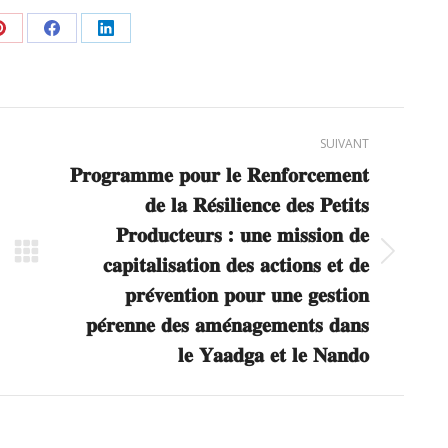
er
Partager
Partager
Partager
sur
sur
sur
Pinterest
Facebook
LinkedIn
SUIVANT
𝐏𝐫𝐨𝐠𝐫𝐚𝐦𝐦𝐞 𝐩𝐨𝐮𝐫 𝐥𝐞 𝐑𝐞𝐧𝐟𝐨𝐫𝐜𝐞𝐦𝐞𝐧𝐭
𝐝𝐞 𝐥𝐚 𝐑𝐞́𝐬𝐢𝐥𝐢𝐞𝐧𝐜𝐞 𝐝𝐞𝐬 𝐏𝐞𝐭𝐢𝐭𝐬
𝐏𝐫𝐨𝐝𝐮𝐜𝐭𝐞𝐮𝐫𝐬 : 𝐮𝐧𝐞 𝐦𝐢𝐬𝐬𝐢𝐨𝐧 𝐝𝐞
Article
𝐜𝐚𝐩𝐢𝐭𝐚𝐥𝐢𝐬𝐚𝐭𝐢𝐨𝐧 𝐝𝐞𝐬 𝐚𝐜𝐭𝐢𝐨𝐧𝐬 𝐞𝐭 𝐝𝐞
suivant
𝐩𝐫𝐞́𝐯𝐞𝐧𝐭𝐢𝐨𝐧 𝐩𝐨𝐮𝐫 𝐮𝐧𝐞 𝐠𝐞𝐬𝐭𝐢𝐨𝐧
:
𝐩𝐞́𝐫𝐞𝐧𝐧𝐞 𝐝𝐞𝐬 𝐚𝐦𝐞́𝐧𝐚𝐠𝐞𝐦𝐞𝐧𝐭𝐬 𝐝𝐚𝐧𝐬
𝐥𝐞 𝐘𝐚𝐚𝐝𝐠𝐚 𝐞𝐭 𝐥𝐞 𝐍𝐚𝐧𝐝𝐨