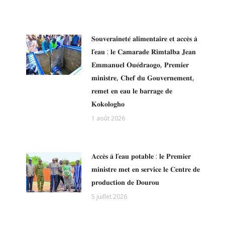
𝐒𝐨𝐮𝐯𝐞𝐫𝐚𝐢𝐧𝐞𝐭𝐞́ 𝐚𝐥𝐢𝐦𝐞𝐧𝐭𝐚𝐢𝐫𝐞 𝐞𝐭 𝐚𝐜𝐜𝐞̀𝐬 𝐚̀
𝐥’𝐞𝐚𝐮 : 𝐥𝐞 𝐂𝐚𝐦𝐚𝐫𝐚𝐝𝐞 𝐑𝐢𝐦𝐭𝐚𝐥𝐛𝐚 𝐉𝐞𝐚𝐧
𝐄𝐦𝐦𝐚𝐧𝐮𝐞𝐥 𝐎𝐮𝐞́𝐝𝐫𝐚𝐨𝐠𝐨, 𝐏𝐫𝐞𝐦𝐢𝐞𝐫
𝐦𝐢𝐧𝐢𝐬𝐭𝐫𝐞, 𝐂𝐡𝐞𝐟 𝐝𝐮 𝐆𝐨𝐮𝐯𝐞𝐫𝐧𝐞𝐦𝐞𝐧𝐭,
𝐫𝐞𝐦𝐞𝐭 𝐞𝐧 𝐞𝐚𝐮 𝐥𝐞 𝐛𝐚𝐫𝐫𝐚𝐠𝐞 𝐝𝐞
𝐊𝐨𝐤𝐨𝐥𝐨𝐠𝐡𝐨
1 août 2026
𝐀𝐜𝐜𝐞̀𝐬 𝐚̀ 𝐥’𝐞𝐚𝐮 𝐩𝐨𝐭𝐚𝐛𝐥𝐞 : 𝐥𝐞 𝐏𝐫𝐞𝐦𝐢𝐞𝐫
𝐦𝐢𝐧𝐢𝐬𝐭𝐫𝐞 𝐦𝐞𝐭 𝐞𝐧 𝐬𝐞𝐫𝐯𝐢𝐜𝐞 𝐥𝐞 𝐂𝐞𝐧𝐭𝐫𝐞 𝐝𝐞
𝐩𝐫𝐨𝐝𝐮𝐜𝐭𝐢𝐨𝐧 𝐝𝐞 𝐃𝐨𝐮𝐫𝐨𝐮
5 juillet 2026