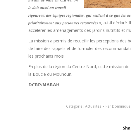
𝒍𝒆 𝒅𝒐𝒊𝒕 𝒂𝒖𝒔𝒔𝒊 𝒂𝒖 𝒕𝒓𝒂𝒗𝒂𝒊𝒍
𝒓𝒊𝒈𝒐𝒖𝒓𝒆𝒖𝒙 𝒅𝒆𝒔 𝒆́𝒒𝒖𝒊𝒑𝒆𝒔 𝒓𝒆́𝒈𝒊𝒐𝒏𝒂𝒍𝒆𝒔, 𝒒𝒖𝒊 𝒗𝒆𝒊𝒍𝒍𝒆𝒏𝒕 𝒂̀ 𝒄𝒆 𝒒𝒖𝒆 𝒍𝒆𝒔 
𝒑𝒓𝒊𝒐𝒓𝒊𝒕𝒂𝒊𝒓𝒆𝒎𝒆𝒏𝒕 𝒂𝒖𝒙 𝒑𝒆𝒓𝒔𝒐𝒏𝒏𝒆𝒔 𝒓𝒆𝒕𝒐𝒖𝒓𝒏𝒆́𝒆
accélérer les aménagements des jardins nutritifs et m
La mission a permis de recueillir les perceptions des béné
de faire des rappels et de formuler des recommandati
les prochains mois.
En plus de la région du Centre-Nord, cette mission de 
la Boucle du Mouhoun.
𝗗𝗖𝗥𝗣/𝗠𝗔𝗥𝗔𝗛
Catégorie :
Actualités
Par
Dominique
Sha