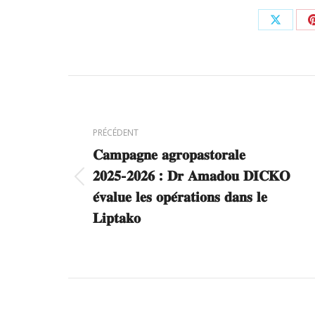
Partag
sur
X
Navigation
article
PRÉCÉDENT
𝐂𝐚𝐦𝐩𝐚𝐠𝐧𝐞 𝐚𝐠𝐫𝐨𝐩𝐚𝐬𝐭𝐨𝐫𝐚𝐥𝐞
𝟐𝟎𝟐𝟓-𝟐𝟎𝟐𝟔 : 𝐃𝐫 𝐀𝐦𝐚𝐝𝐨𝐮 𝐃𝐈𝐂𝐊𝐎
Article
𝐞́𝐯𝐚𝐥𝐮𝐞 𝐥𝐞𝐬 𝐨𝐩𝐞́𝐫𝐚𝐭𝐢𝐨𝐧𝐬 𝐝𝐚𝐧𝐬 𝐥𝐞
précédent
𝐋𝐢𝐩𝐭𝐚𝐤𝐨
: