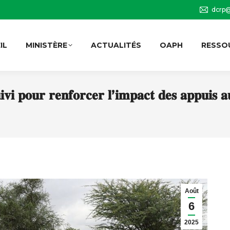
dcrp@
IL
MINISTÈRE
ACTUALITÉS
OAPH
RESSO
𝐢 𝐩𝐨𝐮𝐫 𝐫𝐞𝐧𝐟𝐨𝐫𝐜𝐞𝐫 𝐥’𝐢𝐦𝐩𝐚𝐜𝐭 𝐝𝐞𝐬 𝐚𝐩𝐩𝐮𝐢𝐬 𝐚
Août
6
2025