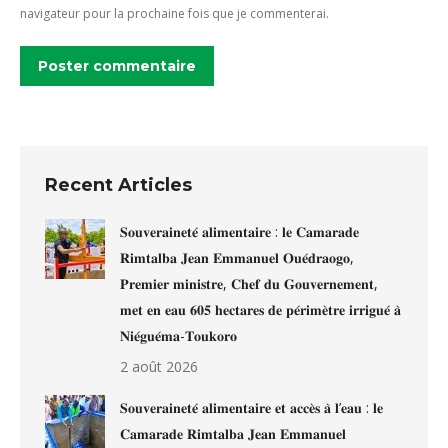
navigateur pour la prochaine fois que je commenterai.
Poster commentaire
Recent Articles
𝐒𝐨𝐮𝐯𝐞𝐫𝐚𝐢𝐧𝐞𝐭𝐞́ 𝐚𝐥𝐢𝐦𝐞𝐧𝐭𝐚𝐢𝐫𝐞 : 𝐥𝐞 𝐂𝐚𝐦𝐚𝐫𝐚𝐝𝐞
𝐑𝐢𝐦𝐭𝐚𝐥𝐛𝐚 𝐉𝐞𝐚𝐧 𝐄𝐦𝐦𝐚𝐧𝐮𝐞𝐥 𝐎𝐮𝐞́𝐝𝐫𝐚𝐨𝐠𝐨,
𝐏𝐫𝐞𝐦𝐢𝐞𝐫 𝐦𝐢𝐧𝐢𝐬𝐭𝐫𝐞, 𝐂𝐡𝐞𝐟 𝐝𝐮 𝐆𝐨𝐮𝐯𝐞𝐫𝐧𝐞𝐦𝐞𝐧𝐭,
𝐦𝐞𝐭 𝐞𝐧 𝐞𝐚𝐮 𝟔𝟎𝟓 𝐡𝐞𝐜𝐭𝐚𝐫𝐞𝐬 𝐝𝐞 𝐩𝐞́𝐫𝐢𝐦𝐞̀𝐭𝐫𝐞 𝐢𝐫𝐫𝐢𝐠𝐮𝐞́ 𝐚̀
𝐍𝐢𝐞́𝐠𝐮𝐞́𝐦𝐚-𝐓𝐨𝐮𝐤𝐨𝐫𝐨
2 août 2026
𝐒𝐨𝐮𝐯𝐞𝐫𝐚𝐢𝐧𝐞𝐭𝐞́ 𝐚𝐥𝐢𝐦𝐞𝐧𝐭𝐚𝐢𝐫𝐞 𝐞𝐭 𝐚𝐜𝐜𝐞̀𝐬 𝐚̀ 𝐥’𝐞𝐚𝐮 : 𝐥𝐞
𝐂𝐚𝐦𝐚𝐫𝐚𝐝𝐞 𝐑𝐢𝐦𝐭𝐚𝐥𝐛𝐚 𝐉𝐞𝐚𝐧 𝐄𝐦𝐦𝐚𝐧𝐮𝐞𝐥