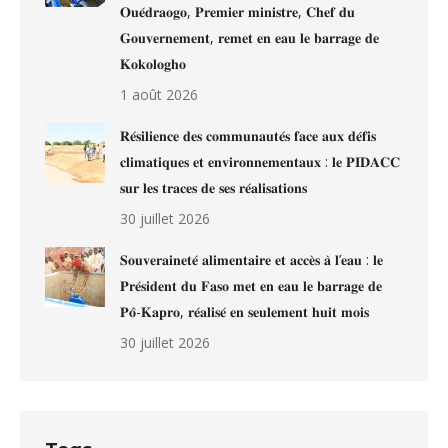
𝐎𝐮𝐞́𝐝𝐫𝐚𝐨𝐠𝐨, 𝐏𝐫𝐞𝐦𝐢𝐞𝐫 𝐦𝐢𝐧𝐢𝐬𝐭𝐫𝐞, 𝐂𝐡𝐞𝐟 𝐝𝐮
𝐆𝐨𝐮𝐯𝐞𝐫𝐧𝐞𝐦𝐞𝐧𝐭, 𝐫𝐞𝐦𝐞𝐭 𝐞𝐧 𝐞𝐚𝐮 𝐥𝐞 𝐛𝐚𝐫𝐫𝐚𝐠𝐞 𝐝𝐞
𝐊𝐨𝐤𝐨𝐥𝐨𝐠𝐡𝐨
1 août 2026
𝐑𝐞́𝐬𝐢𝐥𝐢𝐞𝐧𝐜𝐞 𝐝𝐞𝐬 𝐜𝐨𝐦𝐦𝐮𝐧𝐚𝐮𝐭𝐞́𝐬 𝐟𝐚𝐜𝐞 𝐚𝐮𝐱 𝐝𝐞́𝐟𝐢𝐬
𝐜𝐥𝐢𝐦𝐚𝐭𝐢𝐪𝐮𝐞𝐬 𝐞𝐭 𝐞𝐧𝐯𝐢𝐫𝐨𝐧𝐧𝐞𝐦𝐞𝐧𝐭𝐚𝐮𝐱 : 𝐥𝐞 𝐏𝐈𝐃𝐀𝐂𝐂
𝐬𝐮𝐫 𝐥𝐞𝐬 𝐭𝐫𝐚𝐜𝐞𝐬 𝐝𝐞 𝐬𝐞𝐬 𝐫𝐞́𝐚𝐥𝐢𝐬𝐚𝐭𝐢𝐨𝐧𝐬
30 juillet 2026
𝐒𝐨𝐮𝐯𝐞𝐫𝐚𝐢𝐧𝐞𝐭𝐞́ 𝐚𝐥𝐢𝐦𝐞𝐧𝐭𝐚𝐢𝐫𝐞 𝐞𝐭 𝐚𝐜𝐜𝐞̀𝐬 𝐚̀ 𝐥’𝐞𝐚𝐮 : 𝐥𝐞
𝐏𝐫𝐞́𝐬𝐢𝐝𝐞𝐧𝐭 𝐝𝐮 𝐅𝐚𝐬𝐨 𝐦𝐞𝐭 𝐞𝐧 𝐞𝐚𝐮 𝐥𝐞 𝐛𝐚𝐫𝐫𝐚𝐠𝐞 𝐝𝐞
𝐏𝐨̂-𝐊𝐚𝐩𝐫𝐨, 𝐫𝐞́𝐚𝐥𝐢𝐬𝐞́ 𝐞𝐧 𝐬𝐞𝐮𝐥𝐞𝐦𝐞𝐧𝐭 𝐡𝐮𝐢𝐭 𝐦𝐨𝐢𝐬
30 juillet 2026