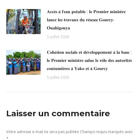
𝐀𝐜𝐜𝐞̀𝐬 𝐚̀ 𝐥’𝐞𝐚𝐮 𝐩𝐨𝐭𝐚𝐛𝐥𝐞 : 𝐥𝐞 𝐏𝐫𝐞𝐦𝐢𝐞𝐫 𝐦𝐢𝐧𝐢𝐬𝐭𝐫𝐞
𝐥𝐚𝐧𝐜𝐞 𝐥𝐞𝐬 𝐭𝐫𝐚𝐯𝐚𝐮𝐱 𝐝𝐮 𝐫𝐞́𝐬𝐞𝐚𝐮 𝐆𝐨𝐮𝐫𝐜𝐲-
𝐎𝐮𝐚𝐡𝐢𝐠𝐨𝐮𝐲𝐚
5 juillet 2026
𝐂𝐨𝐡𝐞́𝐬𝐢𝐨𝐧 𝐬𝐨𝐜𝐢𝐚𝐥𝐞 𝐞𝐭 𝐝𝐞́𝐯𝐞𝐥𝐨𝐩𝐩𝐞𝐦𝐞𝐧𝐭 𝐚̀ 𝐥𝐚 𝐛𝐚𝐬𝐞 :
𝐥𝐞 𝐏𝐫𝐞𝐦𝐢𝐞𝐫 𝐦𝐢𝐧𝐢𝐬𝐭𝐫𝐞 𝐬𝐚𝐥𝐮𝐞 𝐥𝐞 𝐫𝐨̂𝐥𝐞 𝐝𝐞𝐬 𝐚𝐮𝐭𝐨𝐫𝐢𝐭𝐞́𝐬
𝐜𝐨𝐮𝐭𝐮𝐦𝐢𝐞̀𝐫𝐞𝐬 𝐚̀ 𝐘𝐚𝐤𝐨 𝐞𝐭 𝐚̀ 𝐆𝐨𝐮𝐫𝐜𝐲
5 juillet 2026
Laisser un commentaire
Votre adresse e-mail ne sera pas publiée Champs requis marqués avec
*