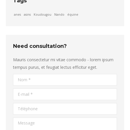
Tags
anes
asins
Koudougou
Nando
équine
Need consultation?
Mauris consectetur mi vitae commodo - lorem ipsum
tempus purus, et feugiat lectus efficitur eget.
Nom *
E-mail *
Téléphone
Message