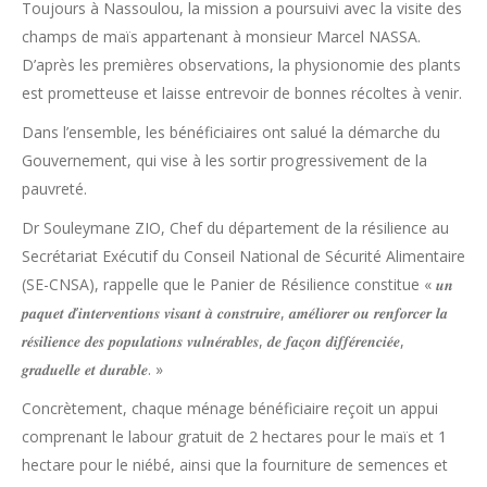
Toujours à Nassoulou, la mission a poursuivi avec la visite des
champs de maïs appartenant à monsieur Marcel NASSA.
D’après les premières observations, la physionomie des plants
est prometteuse et laisse entrevoir de bonnes récoltes à venir.
Dans l’ensemble, les bénéficiaires ont salué la démarche du
Gouvernement, qui vise à les sortir progressivement de la
pauvreté.
Dr Souleymane ZIO, Chef du département de la résilience au
Secrétariat Exécutif du Conseil National de Sécurité Alimentaire
(SE-CNSA), rappelle que le Panier de Résilience constitue « 𝒖𝒏
𝒑𝒂𝒒𝒖𝒆𝒕 𝒅’𝒊𝒏𝒕𝒆𝒓𝒗𝒆𝒏𝒕𝒊𝒐𝒏𝒔 𝒗𝒊𝒔𝒂𝒏𝒕 𝒂̀ 𝒄𝒐𝒏𝒔𝒕𝒓𝒖𝒊𝒓𝒆, 𝒂𝒎𝒆́𝒍𝒊𝒐𝒓𝒆𝒓 𝒐𝒖 𝒓𝒆𝒏𝒇𝒐𝒓𝒄𝒆𝒓 𝒍𝒂
𝒓𝒆́𝒔𝒊𝒍𝒊𝒆𝒏𝒄𝒆 𝒅𝒆𝒔 𝒑𝒐𝒑𝒖𝒍𝒂𝒕𝒊𝒐𝒏𝒔 𝒗𝒖𝒍𝒏𝒆́𝒓𝒂𝒃𝒍𝒆𝒔, 𝒅𝒆 𝒇𝒂𝒄̧𝒐𝒏 𝒅𝒊𝒇𝒇𝒆́𝒓𝒆𝒏𝒄𝒊𝒆́𝒆,
𝒈𝒓𝒂𝒅𝒖𝒆𝒍𝒍𝒆 𝒆𝒕 𝒅𝒖𝒓𝒂𝒃𝒍𝒆. »
Concrètement, chaque ménage bénéficiaire reçoit un appui
comprenant le labour gratuit de 2 hectares pour le maïs et 1
hectare pour le niébé, ainsi que la fourniture de semences et