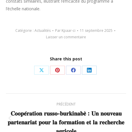
constats similaires, illustrant l’efficacité du programme à
l’échelle nationale.
Catégorie :
Actualités
Par
Kpaar-ci
11 septembre 2025
Laisser un commentaire
Share this post
Partager
Partager
Partager
Partager
sur
sur
sur
sur
X
Pinterest
Facebook
LinkedIn
Navigation
PRÉCÉDENT
article
𝐂𝐨𝐨𝐩𝐞́𝐫𝐚𝐭𝐢𝐨𝐧 𝐫𝐮𝐬𝐬𝐨-𝐛𝐮𝐫𝐤𝐢𝐧𝐚𝐛𝐞̀ : 𝐔𝐧 𝐧𝐨𝐮𝐯𝐞𝐚𝐮
𝐩𝐚𝐫𝐭𝐞𝐧𝐚𝐫𝐢𝐚𝐭 𝐩𝐨𝐮𝐫 𝐥𝐚 𝐟𝐨𝐫𝐦𝐚𝐭𝐢𝐨𝐧 𝐞𝐭 𝐥𝐚 𝐫𝐞𝐜𝐡𝐞𝐫𝐜𝐡𝐞
Article
précédent
𝐚𝐠𝐫𝐢𝐜𝐨𝐥𝐞