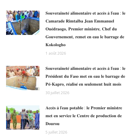
𝐒𝐨𝐮𝐯𝐞𝐫𝐚𝐢𝐧𝐞𝐭𝐞́ 𝐚𝐥𝐢𝐦𝐞𝐧𝐭𝐚𝐢𝐫𝐞 𝐞𝐭 𝐚𝐜𝐜𝐞̀𝐬 𝐚̀ 𝐥’𝐞𝐚𝐮 : 𝐥𝐞
𝐂𝐚𝐦𝐚𝐫𝐚𝐝𝐞 𝐑𝐢𝐦𝐭𝐚𝐥𝐛𝐚 𝐉𝐞𝐚𝐧 𝐄𝐦𝐦𝐚𝐧𝐮𝐞𝐥
𝐎𝐮𝐞́𝐝𝐫𝐚𝐨𝐠𝐨, 𝐏𝐫𝐞𝐦𝐢𝐞𝐫 𝐦𝐢𝐧𝐢𝐬𝐭𝐫𝐞, 𝐂𝐡𝐞𝐟 𝐝𝐮
𝐆𝐨𝐮𝐯𝐞𝐫𝐧𝐞𝐦𝐞𝐧𝐭, 𝐫𝐞𝐦𝐞𝐭 𝐞𝐧 𝐞𝐚𝐮 𝐥𝐞 𝐛𝐚𝐫𝐫𝐚𝐠𝐞 𝐝𝐞
𝐊𝐨𝐤𝐨𝐥𝐨𝐠𝐡𝐨
1 août 2026
𝐒𝐨𝐮𝐯𝐞𝐫𝐚𝐢𝐧𝐞𝐭𝐞́ 𝐚𝐥𝐢𝐦𝐞𝐧𝐭𝐚𝐢𝐫𝐞 𝐞𝐭 𝐚𝐜𝐜𝐞̀𝐬 𝐚̀ 𝐥’𝐞𝐚𝐮 : 𝐥𝐞
𝐏𝐫𝐞́𝐬𝐢𝐝𝐞𝐧𝐭 𝐝𝐮 𝐅𝐚𝐬𝐨 𝐦𝐞𝐭 𝐞𝐧 𝐞𝐚𝐮 𝐥𝐞 𝐛𝐚𝐫𝐫𝐚𝐠𝐞 𝐝𝐞
𝐏𝐨̂-𝐊𝐚𝐩𝐫𝐨, 𝐫𝐞́𝐚𝐥𝐢𝐬𝐞́ 𝐞𝐧 𝐬𝐞𝐮𝐥𝐞𝐦𝐞𝐧𝐭 𝐡𝐮𝐢𝐭 𝐦𝐨𝐢𝐬
30 juillet 2026
𝐀𝐜𝐜𝐞̀𝐬 𝐚̀ 𝐥’𝐞𝐚𝐮 𝐩𝐨𝐭𝐚𝐛𝐥𝐞 : 𝐥𝐞 𝐏𝐫𝐞𝐦𝐢𝐞𝐫 𝐦𝐢𝐧𝐢𝐬𝐭𝐫𝐞
𝐦𝐞𝐭 𝐞𝐧 𝐬𝐞𝐫𝐯𝐢𝐜𝐞 𝐥𝐞 𝐂𝐞𝐧𝐭𝐫𝐞 𝐝𝐞 𝐩𝐫𝐨𝐝𝐮𝐜𝐭𝐢𝐨𝐧 𝐝𝐞
𝐃𝐨𝐮𝐫𝐨𝐮
5 juillet 2026