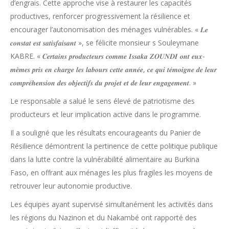
d’engrais. Cette approche vise à restaurer les capacités
productives, renforcer progressivement la résilience et
encourager l’autonomisation des ménages vulnérables. « 𝑳𝒆
𝒄𝒐𝒏𝒔𝒕𝒂𝒕 𝒆𝒔𝒕 𝒔𝒂𝒕𝒊𝒔𝒇𝒂𝒊𝒔𝒂𝒏𝒕 », se félicite monsieur s Souleymane
KABRE. « 𝑪𝒆𝒓𝒕𝒂𝒊𝒏𝒔 𝒑𝒓𝒐𝒅𝒖𝒄𝒕𝒆𝒖𝒓𝒔 𝒄𝒐𝒎𝒎𝒆 𝑰𝒔𝒔𝒂𝒌𝒂 𝒁𝑶𝑼𝑵𝑫𝑰 𝒐𝒏𝒕 𝒆𝒖𝒙-
𝒎𝒆̂𝒎𝒆𝒔 𝒑𝒓𝒊𝒔 𝒆𝒏 𝒄𝒉𝒂𝒓𝒈𝒆 𝒍𝒆𝒔 𝒍𝒂𝒃𝒐𝒖𝒓𝒔 𝒄𝒆𝒕𝒕𝒆 𝒂𝒏𝒏𝒆́𝒆, 𝒄𝒆 𝒒𝒖𝒊 𝒕𝒆́𝒎𝒐𝒊𝒈𝒏𝒆 𝒅𝒆 𝒍𝒆𝒖𝒓
𝒄𝒐𝒎𝒑𝒓𝒆́𝒉𝒆𝒏𝒔𝒊𝒐𝒏 𝒅𝒆𝒔 𝒐𝒃𝒋𝒆𝒄𝒕𝒊𝒇𝒔 𝒅𝒖 𝒑𝒓𝒐𝒋𝒆𝒕 𝒆𝒕 𝒅𝒆 𝒍𝒆𝒖𝒓 𝒆𝒏𝒈𝒂𝒈𝒆𝒎𝒆𝒏𝒕. »
Le responsable a salué le sens élevé de patriotisme des
producteurs et leur implication active dans le programme.
Il a souligné que les résultats encourageants du Panier de
Résilience démontrent la pertinence de cette politique publique
dans la lutte contre la vulnérabilité alimentaire au Burkina
Faso, en offrant aux ménages les plus fragiles les moyens de
retrouver leur autonomie productive.
Les équipes ayant supervisé simultanément les activités dans
les régions du Nazinon et du Nakambé ont rapporté des