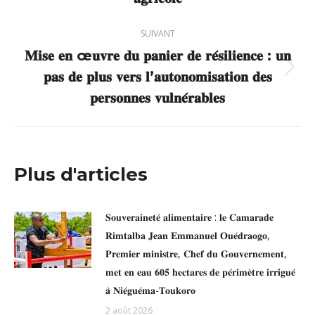
:
SUIVANT
𝐌𝐢𝐬𝐞 𝐞𝐧 œ𝐮𝐯𝐫𝐞 𝐝𝐮 𝐩𝐚𝐧𝐢𝐞𝐫 𝐝𝐞 𝐫𝐞́𝐬𝐢𝐥𝐢𝐞𝐧𝐜𝐞 : 𝐮𝐧
𝐩𝐚𝐬 𝐝𝐞 𝐩𝐥𝐮𝐬 𝐯𝐞𝐫𝐬 𝐥’𝐚𝐮𝐭𝐨𝐧𝐨𝐦𝐢𝐬𝐚𝐭𝐢𝐨𝐧 𝐝𝐞𝐬
Article
suivant
𝐩𝐞𝐫𝐬𝐨𝐧𝐧𝐞𝐬 𝐯𝐮𝐥𝐧𝐞́𝐫𝐚𝐛𝐥𝐞𝐬
:
Plus d'articles
𝐒𝐨𝐮𝐯𝐞𝐫𝐚𝐢𝐧𝐞𝐭𝐞́ 𝐚𝐥𝐢𝐦𝐞𝐧𝐭𝐚𝐢𝐫𝐞 : 𝐥𝐞 𝐂𝐚𝐦𝐚𝐫𝐚𝐝𝐞
𝐑𝐢𝐦𝐭𝐚𝐥𝐛𝐚 𝐉𝐞𝐚𝐧 𝐄𝐦𝐦𝐚𝐧𝐮𝐞𝐥 𝐎𝐮𝐞́𝐝𝐫𝐚𝐨𝐠𝐨,
𝐏𝐫𝐞𝐦𝐢𝐞𝐫 𝐦𝐢𝐧𝐢𝐬𝐭𝐫𝐞, 𝐂𝐡𝐞𝐟 𝐝𝐮 𝐆𝐨𝐮𝐯𝐞𝐫𝐧𝐞𝐦𝐞𝐧𝐭,
𝐦𝐞𝐭 𝐞𝐧 𝐞𝐚𝐮 𝟔𝟎𝟓 𝐡𝐞𝐜𝐭𝐚𝐫𝐞𝐬 𝐝𝐞 𝐩𝐞́𝐫𝐢𝐦𝐞̀𝐭𝐫𝐞 𝐢𝐫𝐫𝐢𝐠𝐮𝐞́
𝐚̀ 𝐍𝐢𝐞́𝐠𝐮𝐞́𝐦𝐚-𝐓𝐨𝐮𝐤𝐨𝐫𝐨
2 août 2026