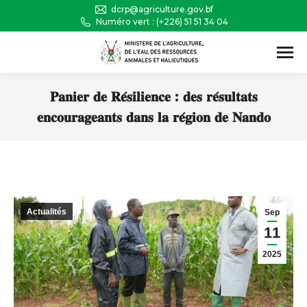
dcrp@agriculture.gov.bf
Numéro vert : (+226) 51 51 34 04
Recherche
:
𝐏𝐚𝐧𝐢𝐞𝐫 𝐝𝐞 𝐑𝐞́𝐬𝐢𝐥𝐢𝐞𝐧𝐜𝐞 : 𝐝𝐞𝐬 𝐫𝐞́𝐬𝐮𝐥𝐭𝐚𝐭𝐬
𝐞𝐧𝐜𝐨𝐮𝐫𝐚𝐠𝐞𝐚𝐧𝐭𝐬 𝐝𝐚𝐧𝐬 𝐥𝐚 𝐫𝐞́𝐠𝐢𝐨𝐧 𝐝𝐞 𝐍𝐚𝐧𝐝𝐨
Vous êtes ici :
Actualités
Sep
11
2025