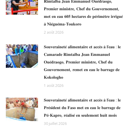
𝐑𝐢𝐦𝐭𝐚𝐥𝐛𝐚 𝐉𝐞𝐚𝐧 𝐄𝐦𝐦𝐚𝐧𝐮𝐞𝐥 𝐎𝐮𝐞́𝐝𝐫𝐚𝐨𝐠𝐨,
𝐏𝐫𝐞𝐦𝐢𝐞𝐫 𝐦𝐢𝐧𝐢𝐬𝐭𝐫𝐞, 𝐂𝐡𝐞𝐟 𝐝𝐮 𝐆𝐨𝐮𝐯𝐞𝐫𝐧𝐞𝐦𝐞𝐧𝐭,
𝐦𝐞𝐭 𝐞𝐧 𝐞𝐚𝐮 𝟔𝟎𝟓 𝐡𝐞𝐜𝐭𝐚𝐫𝐞𝐬 𝐝𝐞 𝐩𝐞́𝐫𝐢𝐦𝐞̀𝐭𝐫𝐞 𝐢𝐫𝐫𝐢𝐠𝐮𝐞́
𝐚̀ 𝐍𝐢𝐞́𝐠𝐮𝐞́𝐦𝐚-𝐓𝐨𝐮𝐤𝐨𝐫𝐨
2 août 2026
𝐒𝐨𝐮𝐯𝐞𝐫𝐚𝐢𝐧𝐞𝐭𝐞́ 𝐚𝐥𝐢𝐦𝐞𝐧𝐭𝐚𝐢𝐫𝐞 𝐞𝐭 𝐚𝐜𝐜𝐞̀𝐬 𝐚̀ 𝐥’𝐞𝐚𝐮 : 𝐥𝐞
𝐂𝐚𝐦𝐚𝐫𝐚𝐝𝐞 𝐑𝐢𝐦𝐭𝐚𝐥𝐛𝐚 𝐉𝐞𝐚𝐧 𝐄𝐦𝐦𝐚𝐧𝐮𝐞𝐥
𝐎𝐮𝐞́𝐝𝐫𝐚𝐨𝐠𝐨, 𝐏𝐫𝐞𝐦𝐢𝐞𝐫 𝐦𝐢𝐧𝐢𝐬𝐭𝐫𝐞, 𝐂𝐡𝐞𝐟 𝐝𝐮
𝐆𝐨𝐮𝐯𝐞𝐫𝐧𝐞𝐦𝐞𝐧𝐭, 𝐫𝐞𝐦𝐞𝐭 𝐞𝐧 𝐞𝐚𝐮 𝐥𝐞 𝐛𝐚𝐫𝐫𝐚𝐠𝐞 𝐝𝐞
𝐊𝐨𝐤𝐨𝐥𝐨𝐠𝐡𝐨
1 août 2026
𝐒𝐨𝐮𝐯𝐞𝐫𝐚𝐢𝐧𝐞𝐭𝐞́ 𝐚𝐥𝐢𝐦𝐞𝐧𝐭𝐚𝐢𝐫𝐞 𝐞𝐭 𝐚𝐜𝐜𝐞̀𝐬 𝐚̀ 𝐥’𝐞𝐚𝐮 : 𝐥𝐞
𝐏𝐫𝐞́𝐬𝐢𝐝𝐞𝐧𝐭 𝐝𝐮 𝐅𝐚𝐬𝐨 𝐦𝐞𝐭 𝐞𝐧 𝐞𝐚𝐮 𝐥𝐞 𝐛𝐚𝐫𝐫𝐚𝐠𝐞 𝐝𝐞
𝐏𝐨̂-𝐊𝐚𝐩𝐫𝐨, 𝐫𝐞́𝐚𝐥𝐢𝐬𝐞́ 𝐞𝐧 𝐬𝐞𝐮𝐥𝐞𝐦𝐞𝐧𝐭 𝐡𝐮𝐢𝐭 𝐦𝐨𝐢𝐬
30 juillet 2026