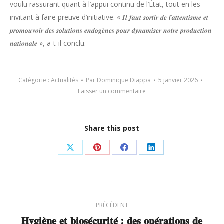
voulu rassurant quant à l’appui continu de l’État, tout en les
invitant à faire preuve d’initiative. « 𝑰𝒍 𝒇𝒂𝒖𝒕 𝒔𝒐𝒓𝒕𝒊𝒓 𝒅𝒆 𝒍’𝒂𝒕𝒕𝒆𝒏𝒕𝒊𝒔𝒎𝒆 𝒆𝒕
𝒑𝒓𝒐𝒎𝒐𝒖𝒗𝒐𝒊𝒓 𝒅𝒆𝒔 𝒔𝒐𝒍𝒖𝒕𝒊𝒐𝒏𝒔 𝒆𝒏𝒅𝒐𝒈𝒆̀𝒏𝒆𝒔 𝒑𝒐𝒖𝒓 𝒅𝒚𝒏𝒂𝒎𝒊𝒔𝒆𝒓 𝒏𝒐𝒕𝒓𝒆 𝒑𝒓𝒐𝒅𝒖𝒄𝒕𝒊𝒐𝒏
𝒏𝒂𝒕𝒊𝒐𝒏𝒂𝒍𝒆 », a-t-il conclu.
Catégorie :
Actualités
Par
Dominique Diappa
5 janvier 2026
Laisser un commentaire
Share this post
Partager
Partager
Partager
Partager
sur
sur
sur
sur
X
Pinterest
Facebook
LinkedIn
Navigation
PRÉCÉDENT
article
𝐇𝐲𝐠𝐢𝐞̀𝐧𝐞 𝐞𝐭 𝐛𝐢𝐨𝐬𝐞́𝐜𝐮𝐫𝐢𝐭𝐞́ : 𝐝𝐞𝐬 𝐨𝐩𝐞́𝐫𝐚𝐭𝐢𝐨𝐧𝐬 𝐝𝐞