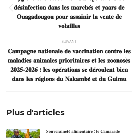
𝐝𝐞́𝐬𝐢𝐧𝐟𝐞𝐜𝐭𝐢𝐨𝐧 𝐝𝐚𝐧𝐬 𝐥𝐞𝐬 𝐦𝐚𝐫𝐜𝐡𝐞́𝐬 𝐞𝐭 𝐲𝐚𝐚𝐫𝐬 𝐝𝐞
Article
𝐎𝐮𝐚𝐠𝐚𝐝𝐨𝐮𝐠𝐨𝐮 𝐩𝐨𝐮𝐫 𝐚𝐬𝐬𝐚𝐢𝐧𝐢𝐫 𝐥𝐚 𝐯𝐞𝐧𝐭𝐞 𝐝𝐞
précédent
𝐯𝐨𝐥𝐚𝐢𝐥𝐥𝐞𝐬
:
SUIVANT
𝐂𝐚𝐦𝐩𝐚𝐠𝐧𝐞 𝐧𝐚𝐭𝐢𝐨𝐧𝐚𝐥𝐞 𝐝𝐞 𝐯𝐚𝐜𝐜𝐢𝐧𝐚𝐭𝐢𝐨𝐧 𝐜𝐨𝐧𝐭𝐫𝐞 𝐥𝐞𝐬
𝐦𝐚𝐥𝐚𝐝𝐢𝐞𝐬 𝐚𝐧𝐢𝐦𝐚𝐥𝐞𝐬 𝐩𝐫𝐢𝐨𝐫𝐢𝐭𝐚𝐢𝐫𝐞𝐬 𝐞𝐭 𝐥𝐞𝐬 𝐳𝐨𝐨𝐧𝐨𝐬𝐞𝐬
Article
𝟐𝟎𝟐𝟓-𝟐𝟎𝟐𝟔 : 𝐥𝐞𝐬 𝐨𝐩𝐞́𝐫𝐚𝐭𝐢𝐨𝐧𝐬 𝐬𝐞 𝐝𝐞́𝐫𝐨𝐮𝐥𝐞𝐧𝐭 𝐛𝐢𝐞𝐧
suivant
𝐝𝐚𝐧𝐬 𝐥𝐞𝐬 𝐫𝐞́𝐠𝐢𝐨𝐧𝐬 𝐝𝐮 𝐍𝐚𝐤𝐚𝐦𝐛𝐞́ 𝐞𝐭 𝐝𝐮 𝐆𝐮𝐥𝐦𝐮
:
Plus d'articles
𝐒𝐨𝐮𝐯𝐞𝐫𝐚𝐢𝐧𝐞𝐭𝐞́ 𝐚𝐥𝐢𝐦𝐞𝐧𝐭𝐚𝐢𝐫𝐞 : 𝐥𝐞 𝐂𝐚𝐦𝐚𝐫𝐚𝐝𝐞