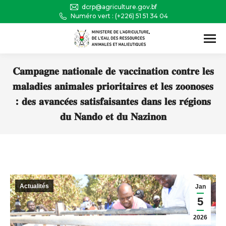
dcrp@agriculture.gov.bf
Numéro vert : (+226) 51 51 34 04
Recherche
:
𝐂𝐚𝐦𝐩𝐚𝐠𝐧𝐞 𝐧𝐚𝐭𝐢𝐨𝐧𝐚𝐥𝐞 𝐝𝐞 𝐯𝐚𝐜𝐜𝐢𝐧𝐚𝐭𝐢𝐨𝐧 𝐜𝐨𝐧𝐭𝐫𝐞 𝐥𝐞𝐬
𝐦𝐚𝐥𝐚𝐝𝐢𝐞𝐬 𝐚𝐧𝐢𝐦𝐚𝐥𝐞𝐬 𝐩𝐫𝐢𝐨𝐫𝐢𝐭𝐚𝐢𝐫𝐞𝐬 𝐞𝐭 𝐥𝐞𝐬 𝐳𝐨𝐨𝐧𝐨𝐬𝐞𝐬
: 𝐝𝐞𝐬 𝐚𝐯𝐚𝐧𝐜𝐞́𝐞𝐬 𝐬𝐚𝐭𝐢𝐬𝐟𝐚𝐢𝐬𝐚𝐧𝐭𝐞𝐬 𝐝𝐚𝐧𝐬 𝐥𝐞𝐬 𝐫𝐞́𝐠𝐢𝐨𝐧𝐬
𝐝𝐮 𝐍𝐚𝐧𝐝𝐨 𝐞𝐭 𝐝𝐮 𝐍𝐚𝐳𝐢𝐧𝐨𝐧
Vous êtes ici :
Actualités
Jan
5
2026