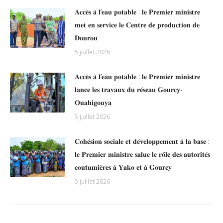
𝐀𝐜𝐜𝐞̀𝐬 𝐚̀ 𝐥’𝐞𝐚𝐮 𝐩𝐨𝐭𝐚𝐛𝐥𝐞 : 𝐥𝐞 𝐏𝐫𝐞𝐦𝐢𝐞𝐫 𝐦𝐢𝐧𝐢𝐬𝐭𝐫𝐞
𝐦𝐞𝐭 𝐞𝐧 𝐬𝐞𝐫𝐯𝐢𝐜𝐞 𝐥𝐞 𝐂𝐞𝐧𝐭𝐫𝐞 𝐝𝐞 𝐩𝐫𝐨𝐝𝐮𝐜𝐭𝐢𝐨𝐧 𝐝𝐞
𝐃𝐨𝐮𝐫𝐨𝐮
5 juillet 2026
𝐀𝐜𝐜𝐞̀𝐬 𝐚̀ 𝐥’𝐞𝐚𝐮 𝐩𝐨𝐭𝐚𝐛𝐥𝐞 : 𝐥𝐞 𝐏𝐫𝐞𝐦𝐢𝐞𝐫 𝐦𝐢𝐧𝐢𝐬𝐭𝐫𝐞
𝐥𝐚𝐧𝐜𝐞 𝐥𝐞𝐬 𝐭𝐫𝐚𝐯𝐚𝐮𝐱 𝐝𝐮 𝐫𝐞́𝐬𝐞𝐚𝐮 𝐆𝐨𝐮𝐫𝐜𝐲-
𝐎𝐮𝐚𝐡𝐢𝐠𝐨𝐮𝐲𝐚
5 juillet 2026
𝐂𝐨𝐡𝐞́𝐬𝐢𝐨𝐧 𝐬𝐨𝐜𝐢𝐚𝐥𝐞 𝐞𝐭 𝐝𝐞́𝐯𝐞𝐥𝐨𝐩𝐩𝐞𝐦𝐞𝐧𝐭 𝐚̀ 𝐥𝐚 𝐛𝐚𝐬𝐞 :
𝐥𝐞 𝐏𝐫𝐞𝐦𝐢𝐞𝐫 𝐦𝐢𝐧𝐢𝐬𝐭𝐫𝐞 𝐬𝐚𝐥𝐮𝐞 𝐥𝐞 𝐫𝐨̂𝐥𝐞 𝐝𝐞𝐬 𝐚𝐮𝐭𝐨𝐫𝐢𝐭𝐞́𝐬
𝐜𝐨𝐮𝐭𝐮𝐦𝐢𝐞̀𝐫𝐞𝐬 𝐚̀ 𝐘𝐚𝐤𝐨 𝐞𝐭 𝐚̀ 𝐆𝐨𝐮𝐫𝐜𝐲
5 juillet 2026