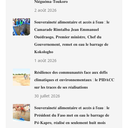
𝐍𝐢𝐞́𝐠𝐮𝐞́𝐦𝐚-𝐓𝐨𝐮𝐤𝐨𝐫𝐨
2 août 2026
𝐒𝐨𝐮𝐯𝐞𝐫𝐚𝐢𝐧𝐞𝐭𝐞́ 𝐚𝐥𝐢𝐦𝐞𝐧𝐭𝐚𝐢𝐫𝐞 𝐞𝐭 𝐚𝐜𝐜𝐞̀𝐬 𝐚̀ 𝐥’𝐞𝐚𝐮 : 𝐥𝐞
𝐂𝐚𝐦𝐚𝐫𝐚𝐝𝐞 𝐑𝐢𝐦𝐭𝐚𝐥𝐛𝐚 𝐉𝐞𝐚𝐧 𝐄𝐦𝐦𝐚𝐧𝐮𝐞𝐥
𝐎𝐮𝐞́𝐝𝐫𝐚𝐨𝐠𝐨, 𝐏𝐫𝐞𝐦𝐢𝐞𝐫 𝐦𝐢𝐧𝐢𝐬𝐭𝐫𝐞, 𝐂𝐡𝐞𝐟 𝐝𝐮
𝐆𝐨𝐮𝐯𝐞𝐫𝐧𝐞𝐦𝐞𝐧𝐭, 𝐫𝐞𝐦𝐞𝐭 𝐞𝐧 𝐞𝐚𝐮 𝐥𝐞 𝐛𝐚𝐫𝐫𝐚𝐠𝐞 𝐝𝐞
𝐊𝐨𝐤𝐨𝐥𝐨𝐠𝐡𝐨
1 août 2026
𝐑𝐞́𝐬𝐢𝐥𝐢𝐞𝐧𝐜𝐞 𝐝𝐞𝐬 𝐜𝐨𝐦𝐦𝐮𝐧𝐚𝐮𝐭𝐞́𝐬 𝐟𝐚𝐜𝐞 𝐚𝐮𝐱 𝐝𝐞́𝐟𝐢𝐬
𝐜𝐥𝐢𝐦𝐚𝐭𝐢𝐪𝐮𝐞𝐬 𝐞𝐭 𝐞𝐧𝐯𝐢𝐫𝐨𝐧𝐧𝐞𝐦𝐞𝐧𝐭𝐚𝐮𝐱 : 𝐥𝐞 𝐏𝐈𝐃𝐀𝐂𝐂
𝐬𝐮𝐫 𝐥𝐞𝐬 𝐭𝐫𝐚𝐜𝐞𝐬 𝐝𝐞 𝐬𝐞𝐬 𝐫𝐞́𝐚𝐥𝐢𝐬𝐚𝐭𝐢𝐨𝐧𝐬
30 juillet 2026
𝐒𝐨𝐮𝐯𝐞𝐫𝐚𝐢𝐧𝐞𝐭𝐞́ 𝐚𝐥𝐢𝐦𝐞𝐧𝐭𝐚𝐢𝐫𝐞 𝐞𝐭 𝐚𝐜𝐜𝐞̀𝐬 𝐚̀ 𝐥’𝐞𝐚𝐮 : 𝐥𝐞
𝐏𝐫𝐞́𝐬𝐢𝐝𝐞𝐧𝐭 𝐝𝐮 𝐅𝐚𝐬𝐨 𝐦𝐞𝐭 𝐞𝐧 𝐞𝐚𝐮 𝐥𝐞 𝐛𝐚𝐫𝐫𝐚𝐠𝐞 𝐝𝐞
𝐏𝐨̂-𝐊𝐚𝐩𝐫𝐨, 𝐫𝐞́𝐚𝐥𝐢𝐬𝐞́ 𝐞𝐧 𝐬𝐞𝐮𝐥𝐞𝐦𝐞𝐧𝐭 𝐡𝐮𝐢𝐭 𝐦𝐨𝐢𝐬