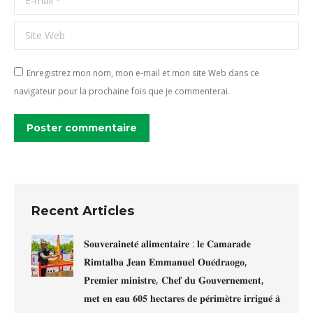
Site Web
Enregistrez mon nom, mon e-mail et mon site Web dans ce
navigateur pour la prochaine fois que je commenterai.
Poster commentaire
Recent Articles
𝐒𝐨𝐮𝐯𝐞𝐫𝐚𝐢𝐧𝐞𝐭𝐞́ 𝐚𝐥𝐢𝐦𝐞𝐧𝐭𝐚𝐢𝐫𝐞 : 𝐥𝐞 𝐂𝐚𝐦𝐚𝐫𝐚𝐝𝐞
𝐑𝐢𝐦𝐭𝐚𝐥𝐛𝐚 𝐉𝐞𝐚𝐧 𝐄𝐦𝐦𝐚𝐧𝐮𝐞𝐥 𝐎𝐮𝐞́𝐝𝐫𝐚𝐨𝐠𝐨,
𝐏𝐫𝐞𝐦𝐢𝐞𝐫 𝐦𝐢𝐧𝐢𝐬𝐭𝐫𝐞, 𝐂𝐡𝐞𝐟 𝐝𝐮 𝐆𝐨𝐮𝐯𝐞𝐫𝐧𝐞𝐦𝐞𝐧𝐭,
𝐦𝐞𝐭 𝐞𝐧 𝐞𝐚𝐮 𝟔𝟎𝟓 𝐡𝐞𝐜𝐭𝐚𝐫𝐞𝐬 𝐝𝐞 𝐩𝐞́𝐫𝐢𝐦𝐞̀𝐭𝐫𝐞 𝐢𝐫𝐫𝐢𝐠𝐮𝐞́ 𝐚̀