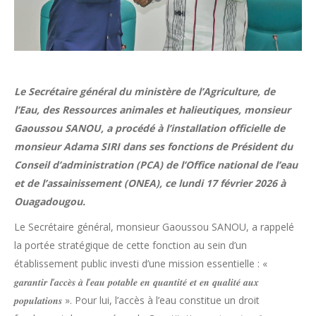
Le Secrétaire général du ministère de l’Agriculture, de
l’Eau, des Ressources animales et halieutiques, monsieur
Gaoussou SANOU, a procédé à l’installation officielle de
monsieur Adama SIRI dans ses fonctions de Président du
Conseil d’administration (PCA) de l’Office national de l’eau
et de l’assainissement (ONEA), ce lundi 17 février 2026 à
Ouagadougou.
Le Secrétaire général, monsieur Gaoussou SANOU, a rappelé
la portée stratégique de cette fonction au sein d’un
établissement public investi d’une mission essentielle : «
𝒈𝒂𝒓𝒂𝒏𝒕𝒊𝒓 𝒍’𝒂𝒄𝒄𝒆̀𝒔 𝒂̀ 𝒍’𝒆𝒂𝒖 𝒑𝒐𝒕𝒂𝒃𝒍𝒆 𝒆𝒏 𝒒𝒖𝒂𝒏𝒕𝒊𝒕𝒆́ 𝒆𝒕 𝒆𝒏 𝒒𝒖𝒂𝒍𝒊𝒕𝒆́ 𝒂𝒖𝒙
𝒑𝒐𝒑𝒖𝒍𝒂𝒕𝒊𝒐𝒏𝒔 ». Pour lui, l’accès à l’eau constitue un droit