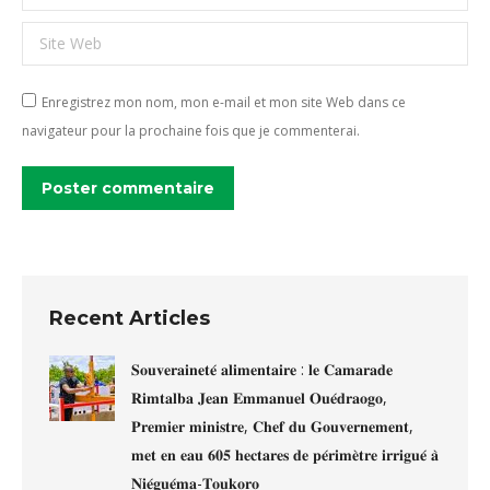
Site Web
Enregistrez mon nom, mon e-mail et mon site Web dans ce
navigateur pour la prochaine fois que je commenterai.
Poster commentaire
Recent Articles
𝐒𝐨𝐮𝐯𝐞𝐫𝐚𝐢𝐧𝐞𝐭𝐞́ 𝐚𝐥𝐢𝐦𝐞𝐧𝐭𝐚𝐢𝐫𝐞 : 𝐥𝐞 𝐂𝐚𝐦𝐚𝐫𝐚𝐝𝐞
𝐑𝐢𝐦𝐭𝐚𝐥𝐛𝐚 𝐉𝐞𝐚𝐧 𝐄𝐦𝐦𝐚𝐧𝐮𝐞𝐥 𝐎𝐮𝐞́𝐝𝐫𝐚𝐨𝐠𝐨,
𝐏𝐫𝐞𝐦𝐢𝐞𝐫 𝐦𝐢𝐧𝐢𝐬𝐭𝐫𝐞, 𝐂𝐡𝐞𝐟 𝐝𝐮 𝐆𝐨𝐮𝐯𝐞𝐫𝐧𝐞𝐦𝐞𝐧𝐭,
𝐦𝐞𝐭 𝐞𝐧 𝐞𝐚𝐮 𝟔𝟎𝟓 𝐡𝐞𝐜𝐭𝐚𝐫𝐞𝐬 𝐝𝐞 𝐩𝐞́𝐫𝐢𝐦𝐞̀𝐭𝐫𝐞 𝐢𝐫𝐫𝐢𝐠𝐮𝐞́ 𝐚̀
𝐍𝐢𝐞́𝐠𝐮𝐞́𝐦𝐚-𝐓𝐨𝐮𝐤𝐨𝐫𝐨