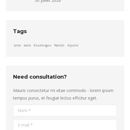
30 juillet 2026
Tags
anes
asins
Koudougou
Nando
équine
Need consultation?
Mauris consectetur mi vitae commodo - lorem ipsum
tempus purus, et feugiat lectus efficitur eget.
Nom *
E-mail *