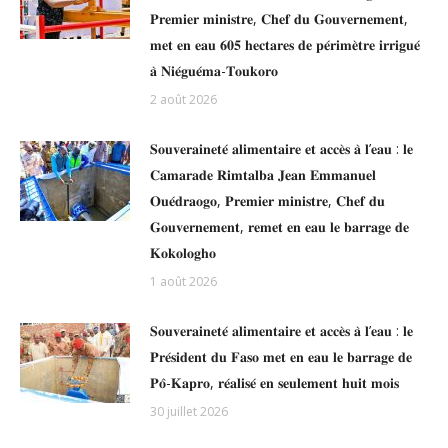
𝐏𝐫𝐞𝐦𝐢𝐞𝐫 𝐦𝐢𝐧𝐢𝐬𝐭𝐫𝐞, 𝐂𝐡𝐞𝐟 𝐝𝐮 𝐆𝐨𝐮𝐯𝐞𝐫𝐧𝐞𝐦𝐞𝐧𝐭,
𝐦𝐞𝐭 𝐞𝐧 𝐞𝐚𝐮 𝟔𝟎𝟓 𝐡𝐞𝐜𝐭𝐚𝐫𝐞𝐬 𝐝𝐞 𝐩𝐞́𝐫𝐢𝐦𝐞̀𝐭𝐫𝐞 𝐢𝐫𝐫𝐢𝐠𝐮𝐞́
𝐚̀ 𝐍𝐢𝐞́𝐠𝐮𝐞́𝐦𝐚-𝐓𝐨𝐮𝐤𝐨𝐫𝐨
2 août 2026
𝐒𝐨𝐮𝐯𝐞𝐫𝐚𝐢𝐧𝐞𝐭𝐞́ 𝐚𝐥𝐢𝐦𝐞𝐧𝐭𝐚𝐢𝐫𝐞 𝐞𝐭 𝐚𝐜𝐜𝐞̀𝐬 𝐚̀ 𝐥’𝐞𝐚𝐮 : 𝐥𝐞
𝐂𝐚𝐦𝐚𝐫𝐚𝐝𝐞 𝐑𝐢𝐦𝐭𝐚𝐥𝐛𝐚 𝐉𝐞𝐚𝐧 𝐄𝐦𝐦𝐚𝐧𝐮𝐞𝐥
𝐎𝐮𝐞́𝐝𝐫𝐚𝐨𝐠𝐨, 𝐏𝐫𝐞𝐦𝐢𝐞𝐫 𝐦𝐢𝐧𝐢𝐬𝐭𝐫𝐞, 𝐂𝐡𝐞𝐟 𝐝𝐮
𝐆𝐨𝐮𝐯𝐞𝐫𝐧𝐞𝐦𝐞𝐧𝐭, 𝐫𝐞𝐦𝐞𝐭 𝐞𝐧 𝐞𝐚𝐮 𝐥𝐞 𝐛𝐚𝐫𝐫𝐚𝐠𝐞 𝐝𝐞
𝐊𝐨𝐤𝐨𝐥𝐨𝐠𝐡𝐨
1 août 2026
𝐒𝐨𝐮𝐯𝐞𝐫𝐚𝐢𝐧𝐞𝐭𝐞́ 𝐚𝐥𝐢𝐦𝐞𝐧𝐭𝐚𝐢𝐫𝐞 𝐞𝐭 𝐚𝐜𝐜𝐞̀𝐬 𝐚̀ 𝐥’𝐞𝐚𝐮 : 𝐥𝐞
𝐏𝐫𝐞́𝐬𝐢𝐝𝐞𝐧𝐭 𝐝𝐮 𝐅𝐚𝐬𝐨 𝐦𝐞𝐭 𝐞𝐧 𝐞𝐚𝐮 𝐥𝐞 𝐛𝐚𝐫𝐫𝐚𝐠𝐞 𝐝𝐞
𝐏𝐨̂-𝐊𝐚𝐩𝐫𝐨, 𝐫𝐞́𝐚𝐥𝐢𝐬𝐞́ 𝐞𝐧 𝐬𝐞𝐮𝐥𝐞𝐦𝐞𝐧𝐭 𝐡𝐮𝐢𝐭 𝐦𝐨𝐢𝐬
30 juillet 2026