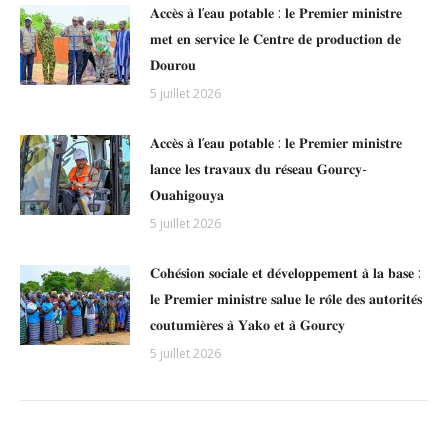
𝐀𝐜𝐜𝐞̀𝐬 𝐚̀ 𝐥’𝐞𝐚𝐮 𝐩𝐨𝐭𝐚𝐛𝐥𝐞 : 𝐥𝐞 𝐏𝐫𝐞𝐦𝐢𝐞𝐫 𝐦𝐢𝐧𝐢𝐬𝐭𝐫𝐞
𝐦𝐞𝐭 𝐞𝐧 𝐬𝐞𝐫𝐯𝐢𝐜𝐞 𝐥𝐞 𝐂𝐞𝐧𝐭𝐫𝐞 𝐝𝐞 𝐩𝐫𝐨𝐝𝐮𝐜𝐭𝐢𝐨𝐧 𝐝𝐞
𝐃𝐨𝐮𝐫𝐨𝐮
5 juillet 2026
𝐀𝐜𝐜𝐞̀𝐬 𝐚̀ 𝐥’𝐞𝐚𝐮 𝐩𝐨𝐭𝐚𝐛𝐥𝐞 : 𝐥𝐞 𝐏𝐫𝐞𝐦𝐢𝐞𝐫 𝐦𝐢𝐧𝐢𝐬𝐭𝐫𝐞
𝐥𝐚𝐧𝐜𝐞 𝐥𝐞𝐬 𝐭𝐫𝐚𝐯𝐚𝐮𝐱 𝐝𝐮 𝐫𝐞́𝐬𝐞𝐚𝐮 𝐆𝐨𝐮𝐫𝐜𝐲-
𝐎𝐮𝐚𝐡𝐢𝐠𝐨𝐮𝐲𝐚
5 juillet 2026
𝐂𝐨𝐡𝐞́𝐬𝐢𝐨𝐧 𝐬𝐨𝐜𝐢𝐚𝐥𝐞 𝐞𝐭 𝐝𝐞́𝐯𝐞𝐥𝐨𝐩𝐩𝐞𝐦𝐞𝐧𝐭 𝐚̀ 𝐥𝐚 𝐛𝐚𝐬𝐞 :
𝐥𝐞 𝐏𝐫𝐞𝐦𝐢𝐞𝐫 𝐦𝐢𝐧𝐢𝐬𝐭𝐫𝐞 𝐬𝐚𝐥𝐮𝐞 𝐥𝐞 𝐫𝐨̂𝐥𝐞 𝐝𝐞𝐬 𝐚𝐮𝐭𝐨𝐫𝐢𝐭𝐞́𝐬
𝐜𝐨𝐮𝐭𝐮𝐦𝐢𝐞̀𝐫𝐞𝐬 𝐚̀ 𝐘𝐚𝐤𝐨 𝐞𝐭 𝐚̀ 𝐆𝐨𝐮𝐫𝐜𝐲
5 juillet 2026