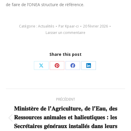
de faire de l’ONEA structure de référence.
Catégorie :
Actualités
Par
Kpaar-ci
20 février 2026
Laisser un commentaire
Share this post
Partager
Partager
Partager
Partager
sur
sur
sur
sur
X
Pinterest
Facebook
LinkedIn
Navigation
PRÉCÉDENT
article
𝐌𝐢𝐧𝐢𝐬𝐭𝐞̀𝐫𝐞 𝐝𝐞 𝐥’𝐀𝐠𝐫𝐢𝐜𝐮𝐥𝐭𝐮𝐫𝐞, 𝐝𝐞 𝐥’𝐄𝐚𝐮, 𝐝𝐞𝐬
𝐑𝐞𝐬𝐬𝐨𝐮𝐫𝐜𝐞𝐬 𝐚𝐧𝐢𝐦𝐚𝐥𝐞𝐬 𝐞𝐭 𝐡𝐚𝐥𝐢𝐞𝐮𝐭𝐢𝐪𝐮𝐞𝐬 : 𝐥𝐞𝐬
Article
𝐒𝐞𝐜𝐫𝐞́𝐭𝐚𝐢𝐫𝐞𝐬 𝐠𝐞́𝐧𝐞́𝐫𝐚𝐮𝐱 𝐢𝐧𝐬𝐭𝐚𝐥𝐥𝐞́𝐬 𝐝𝐚𝐧𝐬 𝐥𝐞𝐮𝐫𝐬
précédent