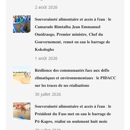
2 août 2026
𝐒𝐨𝐮𝐯𝐞𝐫𝐚𝐢𝐧𝐞𝐭𝐞́ 𝐚𝐥𝐢𝐦𝐞𝐧𝐭𝐚𝐢𝐫𝐞 𝐞𝐭 𝐚𝐜𝐜𝐞̀𝐬 𝐚̀ 𝐥’𝐞𝐚𝐮 : 𝐥𝐞
𝐂𝐚𝐦𝐚𝐫𝐚𝐝𝐞 𝐑𝐢𝐦𝐭𝐚𝐥𝐛𝐚 𝐉𝐞𝐚𝐧 𝐄𝐦𝐦𝐚𝐧𝐮𝐞𝐥
𝐎𝐮𝐞́𝐝𝐫𝐚𝐨𝐠𝐨, 𝐏𝐫𝐞𝐦𝐢𝐞𝐫 𝐦𝐢𝐧𝐢𝐬𝐭𝐫𝐞, 𝐂𝐡𝐞𝐟 𝐝𝐮
𝐆𝐨𝐮𝐯𝐞𝐫𝐧𝐞𝐦𝐞𝐧𝐭, 𝐫𝐞𝐦𝐞𝐭 𝐞𝐧 𝐞𝐚𝐮 𝐥𝐞 𝐛𝐚𝐫𝐫𝐚𝐠𝐞 𝐝𝐞
𝐊𝐨𝐤𝐨𝐥𝐨𝐠𝐡𝐨
1 août 2026
𝐑𝐞́𝐬𝐢𝐥𝐢𝐞𝐧𝐜𝐞 𝐝𝐞𝐬 𝐜𝐨𝐦𝐦𝐮𝐧𝐚𝐮𝐭𝐞́𝐬 𝐟𝐚𝐜𝐞 𝐚𝐮𝐱 𝐝𝐞́𝐟𝐢𝐬
𝐜𝐥𝐢𝐦𝐚𝐭𝐢𝐪𝐮𝐞𝐬 𝐞𝐭 𝐞𝐧𝐯𝐢𝐫𝐨𝐧𝐧𝐞𝐦𝐞𝐧𝐭𝐚𝐮𝐱 : 𝐥𝐞 𝐏𝐈𝐃𝐀𝐂𝐂
𝐬𝐮𝐫 𝐥𝐞𝐬 𝐭𝐫𝐚𝐜𝐞𝐬 𝐝𝐞 𝐬𝐞𝐬 𝐫𝐞́𝐚𝐥𝐢𝐬𝐚𝐭𝐢𝐨𝐧𝐬
30 juillet 2026
𝐒𝐨𝐮𝐯𝐞𝐫𝐚𝐢𝐧𝐞𝐭𝐞́ 𝐚𝐥𝐢𝐦𝐞𝐧𝐭𝐚𝐢𝐫𝐞 𝐞𝐭 𝐚𝐜𝐜𝐞̀𝐬 𝐚̀ 𝐥’𝐞𝐚𝐮 : 𝐥𝐞
𝐏𝐫𝐞́𝐬𝐢𝐝𝐞𝐧𝐭 𝐝𝐮 𝐅𝐚𝐬𝐨 𝐦𝐞𝐭 𝐞𝐧 𝐞𝐚𝐮 𝐥𝐞 𝐛𝐚𝐫𝐫𝐚𝐠𝐞 𝐝𝐞
𝐏𝐨̂-𝐊𝐚𝐩𝐫𝐨, 𝐫𝐞́𝐚𝐥𝐢𝐬𝐞́ 𝐞𝐧 𝐬𝐞𝐮𝐥𝐞𝐦𝐞𝐧𝐭 𝐡𝐮𝐢𝐭 𝐦𝐨𝐢𝐬