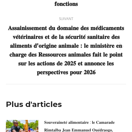
𝐟𝐨𝐧𝐜𝐭𝐢𝐨𝐧𝐬
:
SUIVANT
𝐀𝐬𝐬𝐚𝐢𝐧𝐢𝐬𝐬𝐞𝐦𝐞𝐧𝐭 𝐝𝐮 𝐝𝐨𝐦𝐚𝐢𝐧𝐞 𝐝𝐞𝐬 𝐦𝐞́𝐝𝐢𝐜𝐚𝐦𝐞𝐧𝐭𝐬
𝐯𝐞́𝐭𝐞́𝐫𝐢𝐧𝐚𝐢𝐫𝐞𝐬 𝐞𝐭 𝐝𝐞 𝐥𝐚 𝐬𝐞́𝐜𝐮𝐫𝐢𝐭𝐞́ 𝐬𝐚𝐧𝐢𝐭𝐚𝐢𝐫𝐞 𝐝𝐞𝐬
𝐚𝐥𝐢𝐦𝐞𝐧𝐭𝐬 𝐝’𝐨𝐫𝐢𝐠𝐢𝐧𝐞 𝐚𝐧𝐢𝐦𝐚𝐥𝐞 : 𝐥𝐞 𝐦𝐢𝐧𝐢𝐬𝐭𝐞̀𝐫𝐞 𝐞𝐧
Article
𝐜𝐡𝐚𝐫𝐠𝐞 𝐝𝐞𝐬 𝐑𝐞𝐬𝐬𝐨𝐮𝐫𝐜𝐞𝐬 𝐚𝐧𝐢𝐦𝐚𝐥𝐞𝐬 𝐟𝐚𝐢𝐭 𝐥𝐞 𝐩𝐨𝐢𝐧𝐭
suivant
𝐬𝐮𝐫 𝐥𝐞𝐬 𝐚𝐜𝐭𝐢𝐨𝐧𝐬 𝐝𝐞 𝟐𝟎𝟐𝟓 𝐞𝐭 𝐚𝐧𝐧𝐨𝐧𝐜𝐞 𝐥𝐞𝐬
:
𝐩𝐞𝐫𝐬𝐩𝐞𝐜𝐭𝐢𝐯𝐞𝐬 𝐩𝐨𝐮𝐫 𝟐𝟎𝟐𝟔
Plus d'articles
𝐒𝐨𝐮𝐯𝐞𝐫𝐚𝐢𝐧𝐞𝐭𝐞́ 𝐚𝐥𝐢𝐦𝐞𝐧𝐭𝐚𝐢𝐫𝐞 : 𝐥𝐞 𝐂𝐚𝐦𝐚𝐫𝐚𝐝𝐞
𝐑𝐢𝐦𝐭𝐚𝐥𝐛𝐚 𝐉𝐞𝐚𝐧 𝐄𝐦𝐦𝐚𝐧𝐮𝐞𝐥 𝐎𝐮𝐞́𝐝𝐫𝐚𝐨𝐠𝐨,