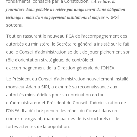
fondamental consacré par la Constitution. « 𝑨̀ 𝒄𝒆 𝒕𝒊𝒕𝒓𝒆, 𝒍𝒂
𝒇𝒐𝒖𝒓𝒏𝒊𝒕𝒖𝒓𝒆 𝒅’𝒆𝒂𝒖 𝒑𝒐𝒕𝒂𝒃𝒍𝒆 𝒏𝒆 𝒓𝒆𝒍𝒆̀𝒗𝒆 𝒑𝒂𝒔 𝒖𝒏𝒊𝒒𝒖𝒆𝒎𝒆𝒏𝒕 𝒅’𝒖𝒏𝒆 𝒐𝒃𝒍𝒊𝒈𝒂𝒕𝒊𝒐𝒏
𝒕𝒆𝒄𝒉𝒏𝒊𝒒𝒖𝒆, 𝒎𝒂𝒊𝒔 𝒅’𝒖𝒏 𝒆𝒏𝒈𝒂𝒈𝒆𝒎𝒆𝒏𝒕 𝒊𝒏𝒔𝒕𝒊𝒕𝒖𝒕𝒊𝒐𝒏𝒏𝒆𝒍 𝒎𝒂𝒋𝒆𝒖𝒓 », a-t-il
soutenu.
Tout en rassurant le nouveau PCA de l’accompagnement des
autorités du ministère, le Secrétaire général a insisté sur le fait
que le Conseil d’administration se doit de jouer pleinement son
rôle d’orientation stratégique, de contrôle et
d’accompagnement de la Direction générale de l’ONEA.
Le Président du Conseil d’administration nouvellement installé,
monsieur Adama SIRI, a exprimé sa reconnaissance aux
autorités ministérielles pour sa nomination en tant
qu’administrateur et Président du Conseil d’administration de
l’ONEA. Il a déclaré prendre les rênes du Conseil dans un
contexte exigeant, marqué par des défis structurels et de
fortes attentes de la population.