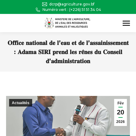
dcrp@agriculture.gov.bf
Numéro vert : (+226) 51 51 34 04
Recherche
:
𝐎𝐟𝐟𝐢𝐜𝐞 𝐧𝐚𝐭𝐢𝐨𝐧𝐚𝐥 𝐝𝐞 𝐥’𝐞𝐚𝐮 𝐞𝐭 𝐝𝐞 𝐥’𝐚𝐬𝐬𝐚𝐢𝐧𝐢𝐬𝐬𝐞𝐦𝐞𝐧𝐭
: 𝐀𝐝𝐚𝐦𝐚 𝐒𝐈𝐑𝐈 𝐩𝐫𝐞𝐧𝐝 𝐥𝐞𝐬 𝐫𝐞̂𝐧𝐞𝐬 𝐝𝐮 𝐂𝐨𝐧𝐬𝐞𝐢𝐥
𝐝’𝐚𝐝𝐦𝐢𝐧𝐢𝐬𝐭𝐫𝐚𝐭𝐢𝐨𝐧
Vous êtes ici :
Actualités
Fév
20
2026