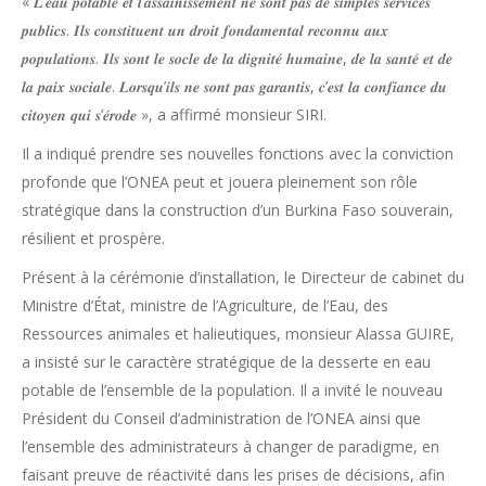
« 𝑳’𝒆𝒂𝒖 𝒑𝒐𝒕𝒂𝒃𝒍𝒆 𝒆𝒕 𝒍’𝒂𝒔𝒔𝒂𝒊𝒏𝒊𝒔𝒔𝒆𝒎𝒆𝒏𝒕 𝒏𝒆 𝒔𝒐𝒏𝒕 𝒑𝒂𝒔 𝒅𝒆 𝒔𝒊𝒎𝒑𝒍𝒆𝒔 𝒔𝒆𝒓𝒗𝒊𝒄𝒆𝒔
𝒑𝒖𝒃𝒍𝒊𝒄𝒔. 𝑰𝒍𝒔 𝒄𝒐𝒏𝒔𝒕𝒊𝒕𝒖𝒆𝒏𝒕 𝒖𝒏 𝒅𝒓𝒐𝒊𝒕 𝒇𝒐𝒏𝒅𝒂𝒎𝒆𝒏𝒕𝒂𝒍 𝒓𝒆𝒄𝒐𝒏𝒏𝒖 𝒂𝒖𝒙
𝒑𝒐𝒑𝒖𝒍𝒂𝒕𝒊𝒐𝒏𝒔. 𝑰𝒍𝒔 𝒔𝒐𝒏𝒕 𝒍𝒆 𝒔𝒐𝒄𝒍𝒆 𝒅𝒆 𝒍𝒂 𝒅𝒊𝒈𝒏𝒊𝒕𝒆́ 𝒉𝒖𝒎𝒂𝒊𝒏𝒆, 𝒅𝒆 𝒍𝒂 𝒔𝒂𝒏𝒕𝒆́ 𝒆𝒕 𝒅𝒆
𝒍𝒂 𝒑𝒂𝒊𝒙 𝒔𝒐𝒄𝒊𝒂𝒍𝒆. 𝑳𝒐𝒓𝒔𝒒𝒖’𝒊𝒍𝒔 𝒏𝒆 𝒔𝒐𝒏𝒕 𝒑𝒂𝒔 𝒈𝒂𝒓𝒂𝒏𝒕𝒊𝒔, 𝒄’𝒆𝒔𝒕 𝒍𝒂 𝒄𝒐𝒏𝒇𝒊𝒂𝒏𝒄𝒆 𝒅𝒖
𝒄𝒊𝒕𝒐𝒚𝒆𝒏 𝒒𝒖𝒊 𝒔’𝒆́𝒓𝒐𝒅𝒆 », a affirmé monsieur SIRI.
Il a indiqué prendre ses nouvelles fonctions avec la conviction
profonde que l’ONEA peut et jouera pleinement son rôle
stratégique dans la construction d’un Burkina Faso souverain,
résilient et prospère.
Présent à la cérémonie d’installation, le Directeur de cabinet du
Ministre d’État, ministre de l’Agriculture, de l’Eau, des
Ressources animales et halieutiques, monsieur Alassa GUIRE,
a insisté sur le caractère stratégique de la desserte en eau
potable de l’ensemble de la population. Il a invité le nouveau
Président du Conseil d’administration de l’ONEA ainsi que
l’ensemble des administrateurs à changer de paradigme, en
faisant preuve de réactivité dans les prises de décisions, afin