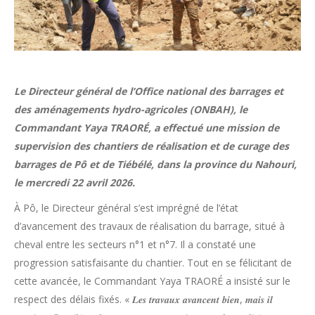
Le Directeur général de l’Office national des barrages et
des aménagements hydro-agricoles (ONBAH), le
Commandant Yaya TRAORÉ, a effectué une mission de
supervision des chantiers de réalisation et de curage des
barrages de Pô et de Tiébélé, dans la province du Nahouri,
le mercredi 22 avril 2026.
À Pô, le Directeur général s’est imprégné de l’état
d’avancement des travaux de réalisation du barrage, situé à
cheval entre les secteurs n°1 et n°7. Il a constaté une
progression satisfaisante du chantier. Tout en se félicitant de
cette avancée, le Commandant Yaya TRAORÉ a insisté sur le
respect des délais fixés. « 𝑳𝒆𝒔 𝒕𝒓𝒂𝒗𝒂𝒖𝒙 𝒂𝒗𝒂𝒏𝒄𝒆𝒏𝒕 𝒃𝒊𝒆𝒏, 𝒎𝒂𝒊𝒔 𝒊𝒍