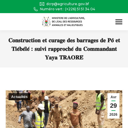
dcrp@agriculture.gov.bf
Numéro vert : (+226) 51 51 34 04
Recherche
:
𝐂𝐨𝐧𝐬𝐭𝐫𝐮𝐜𝐭𝐢𝐨𝐧 𝐞𝐭 𝐜𝐮𝐫𝐚𝐠𝐞 𝐝𝐞𝐬 𝐛𝐚𝐫𝐫𝐚𝐠𝐞𝐬 𝐝𝐞 𝐏𝐨̂ 𝐞𝐭
𝐓𝐢𝐞́𝐛𝐞́𝐥𝐞́ : 𝐬𝐮𝐢𝐯𝐢 𝐫𝐚𝐩𝐩𝐫𝐨𝐜𝐡𝐞́ 𝐝𝐮 𝐂𝐨𝐦𝐦𝐚𝐧𝐝𝐚𝐧𝐭
𝐘𝐚𝐲𝐚 𝐓𝐑𝐀𝐎𝐑𝐄́
Vous êtes ici :
Actualités
Avr
29
2026