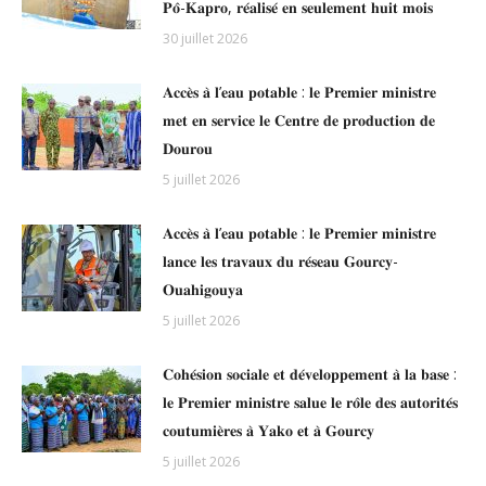
𝐏𝐨̂-𝐊𝐚𝐩𝐫𝐨, 𝐫𝐞́𝐚𝐥𝐢𝐬𝐞́ 𝐞𝐧 𝐬𝐞𝐮𝐥𝐞𝐦𝐞𝐧𝐭 𝐡𝐮𝐢𝐭 𝐦𝐨𝐢𝐬
30 juillet 2026
𝐀𝐜𝐜𝐞̀𝐬 𝐚̀ 𝐥’𝐞𝐚𝐮 𝐩𝐨𝐭𝐚𝐛𝐥𝐞 : 𝐥𝐞 𝐏𝐫𝐞𝐦𝐢𝐞𝐫 𝐦𝐢𝐧𝐢𝐬𝐭𝐫𝐞
𝐦𝐞𝐭 𝐞𝐧 𝐬𝐞𝐫𝐯𝐢𝐜𝐞 𝐥𝐞 𝐂𝐞𝐧𝐭𝐫𝐞 𝐝𝐞 𝐩𝐫𝐨𝐝𝐮𝐜𝐭𝐢𝐨𝐧 𝐝𝐞
𝐃𝐨𝐮𝐫𝐨𝐮
5 juillet 2026
𝐀𝐜𝐜𝐞̀𝐬 𝐚̀ 𝐥’𝐞𝐚𝐮 𝐩𝐨𝐭𝐚𝐛𝐥𝐞 : 𝐥𝐞 𝐏𝐫𝐞𝐦𝐢𝐞𝐫 𝐦𝐢𝐧𝐢𝐬𝐭𝐫𝐞
𝐥𝐚𝐧𝐜𝐞 𝐥𝐞𝐬 𝐭𝐫𝐚𝐯𝐚𝐮𝐱 𝐝𝐮 𝐫𝐞́𝐬𝐞𝐚𝐮 𝐆𝐨𝐮𝐫𝐜𝐲-
𝐎𝐮𝐚𝐡𝐢𝐠𝐨𝐮𝐲𝐚
5 juillet 2026
𝐂𝐨𝐡𝐞́𝐬𝐢𝐨𝐧 𝐬𝐨𝐜𝐢𝐚𝐥𝐞 𝐞𝐭 𝐝𝐞́𝐯𝐞𝐥𝐨𝐩𝐩𝐞𝐦𝐞𝐧𝐭 𝐚̀ 𝐥𝐚 𝐛𝐚𝐬𝐞 :
𝐥𝐞 𝐏𝐫𝐞𝐦𝐢𝐞𝐫 𝐦𝐢𝐧𝐢𝐬𝐭𝐫𝐞 𝐬𝐚𝐥𝐮𝐞 𝐥𝐞 𝐫𝐨̂𝐥𝐞 𝐝𝐞𝐬 𝐚𝐮𝐭𝐨𝐫𝐢𝐭𝐞́𝐬
𝐜𝐨𝐮𝐭𝐮𝐦𝐢𝐞̀𝐫𝐞𝐬 𝐚̀ 𝐘𝐚𝐤𝐨 𝐞𝐭 𝐚̀ 𝐆𝐨𝐮𝐫𝐜𝐲
5 juillet 2026