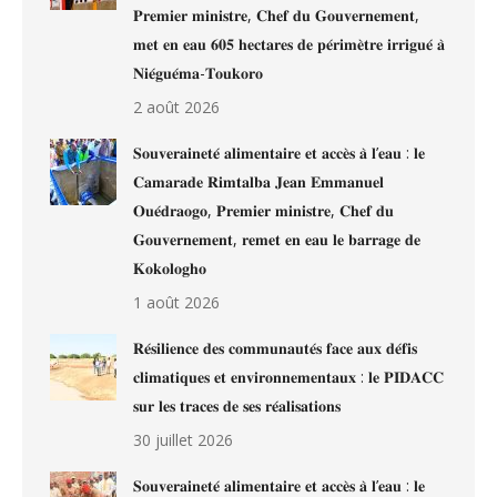
𝐏𝐫𝐞𝐦𝐢𝐞𝐫 𝐦𝐢𝐧𝐢𝐬𝐭𝐫𝐞, 𝐂𝐡𝐞𝐟 𝐝𝐮 𝐆𝐨𝐮𝐯𝐞𝐫𝐧𝐞𝐦𝐞𝐧𝐭,
𝐦𝐞𝐭 𝐞𝐧 𝐞𝐚𝐮 𝟔𝟎𝟓 𝐡𝐞𝐜𝐭𝐚𝐫𝐞𝐬 𝐝𝐞 𝐩𝐞́𝐫𝐢𝐦𝐞̀𝐭𝐫𝐞 𝐢𝐫𝐫𝐢𝐠𝐮𝐞́ 𝐚̀
𝐍𝐢𝐞́𝐠𝐮𝐞́𝐦𝐚-𝐓𝐨𝐮𝐤𝐨𝐫𝐨
2 août 2026
𝐒𝐨𝐮𝐯𝐞𝐫𝐚𝐢𝐧𝐞𝐭𝐞́ 𝐚𝐥𝐢𝐦𝐞𝐧𝐭𝐚𝐢𝐫𝐞 𝐞𝐭 𝐚𝐜𝐜𝐞̀𝐬 𝐚̀ 𝐥’𝐞𝐚𝐮 : 𝐥𝐞
𝐂𝐚𝐦𝐚𝐫𝐚𝐝𝐞 𝐑𝐢𝐦𝐭𝐚𝐥𝐛𝐚 𝐉𝐞𝐚𝐧 𝐄𝐦𝐦𝐚𝐧𝐮𝐞𝐥
𝐎𝐮𝐞́𝐝𝐫𝐚𝐨𝐠𝐨, 𝐏𝐫𝐞𝐦𝐢𝐞𝐫 𝐦𝐢𝐧𝐢𝐬𝐭𝐫𝐞, 𝐂𝐡𝐞𝐟 𝐝𝐮
𝐆𝐨𝐮𝐯𝐞𝐫𝐧𝐞𝐦𝐞𝐧𝐭, 𝐫𝐞𝐦𝐞𝐭 𝐞𝐧 𝐞𝐚𝐮 𝐥𝐞 𝐛𝐚𝐫𝐫𝐚𝐠𝐞 𝐝𝐞
𝐊𝐨𝐤𝐨𝐥𝐨𝐠𝐡𝐨
1 août 2026
𝐑𝐞́𝐬𝐢𝐥𝐢𝐞𝐧𝐜𝐞 𝐝𝐞𝐬 𝐜𝐨𝐦𝐦𝐮𝐧𝐚𝐮𝐭𝐞́𝐬 𝐟𝐚𝐜𝐞 𝐚𝐮𝐱 𝐝𝐞́𝐟𝐢𝐬
𝐜𝐥𝐢𝐦𝐚𝐭𝐢𝐪𝐮𝐞𝐬 𝐞𝐭 𝐞𝐧𝐯𝐢𝐫𝐨𝐧𝐧𝐞𝐦𝐞𝐧𝐭𝐚𝐮𝐱 : 𝐥𝐞 𝐏𝐈𝐃𝐀𝐂𝐂
𝐬𝐮𝐫 𝐥𝐞𝐬 𝐭𝐫𝐚𝐜𝐞𝐬 𝐝𝐞 𝐬𝐞𝐬 𝐫𝐞́𝐚𝐥𝐢𝐬𝐚𝐭𝐢𝐨𝐧𝐬
30 juillet 2026
𝐒𝐨𝐮𝐯𝐞𝐫𝐚𝐢𝐧𝐞𝐭𝐞́ 𝐚𝐥𝐢𝐦𝐞𝐧𝐭𝐚𝐢𝐫𝐞 𝐞𝐭 𝐚𝐜𝐜𝐞̀𝐬 𝐚̀ 𝐥’𝐞𝐚𝐮 : 𝐥𝐞