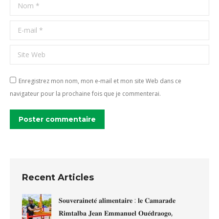
Nom *
E-mail *
Site Web
Enregistrez mon nom, mon e-mail et mon site Web dans ce
navigateur pour la prochaine fois que je commenterai.
Poster commentaire
Recent Articles
𝐒𝐨𝐮𝐯𝐞𝐫𝐚𝐢𝐧𝐞𝐭𝐞́ 𝐚𝐥𝐢𝐦𝐞𝐧𝐭𝐚𝐢𝐫𝐞 : 𝐥𝐞 𝐂𝐚𝐦𝐚𝐫𝐚𝐝𝐞
𝐑𝐢𝐦𝐭𝐚𝐥𝐛𝐚 𝐉𝐞𝐚𝐧 𝐄𝐦𝐦𝐚𝐧𝐮𝐞𝐥 𝐎𝐮𝐞́𝐝𝐫𝐚𝐨𝐠𝐨,