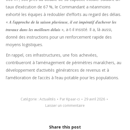
taux d’exécution de 67 %, le Commandant a néanmoins
exhorté les équipes à redoubler d’efforts au regard des délais.
« 𝑨̀ 𝒍’𝒂𝒑𝒑𝒓𝒐𝒄𝒉𝒆 𝒅𝒆 𝒍𝒂 𝒔𝒂𝒊𝒔𝒐𝒏 𝒑𝒍𝒖𝒗𝒊𝒆𝒖𝒔𝒆, 𝒊𝒍 𝒆𝒔𝒕 𝒊𝒎𝒑𝒆́𝒓𝒂𝒕𝒊𝒇 𝒅’𝒂𝒄𝒉𝒆𝒗𝒆𝒓 𝒍𝒆𝒔
𝒕𝒓𝒂𝒗𝒂𝒖𝒙 𝒅𝒂𝒏𝒔 𝒍𝒆𝒔 𝒎𝒆𝒊𝒍𝒍𝒆𝒖𝒓𝒔 𝒅𝒆́𝒍𝒂𝒊𝒔 », a-t-il insisté. Il a, là aussi,
donné des instructions pour un renforcement rapide des
moyens logistiques.
En rappel, ces infrastructures, une fois achevées,
contribueront à l’aménagement de périmètres maraîchers, au
développement d’activités génératrices de revenus et à
l’amélioration de l’accès à l’eau potable pour les populations.
Catégorie :
Actualités
Par
Kpaar-ci
29 avril 2026
Laisser un commentaire
Share this post