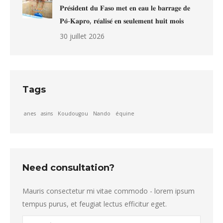
𝐏𝐫𝐞́𝐬𝐢𝐝𝐞𝐧𝐭 𝐝𝐮 𝐅𝐚𝐬𝐨 𝐦𝐞𝐭 𝐞𝐧 𝐞𝐚𝐮 𝐥𝐞 𝐛𝐚𝐫𝐫𝐚𝐠𝐞 𝐝𝐞
𝐏𝐨̂-𝐊𝐚𝐩𝐫𝐨, 𝐫𝐞́𝐚𝐥𝐢𝐬𝐞́ 𝐞𝐧 𝐬𝐞𝐮𝐥𝐞𝐦𝐞𝐧𝐭 𝐡𝐮𝐢𝐭 𝐦𝐨𝐢𝐬
30 juillet 2026
Tags
anes
asins
Koudougou
Nando
équine
Need consultation?
Mauris consectetur mi vitae commodo - lorem ipsum
tempus purus, et feugiat lectus efficitur eget.
Nom *