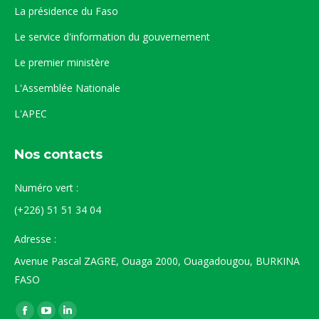
La présidence du Faso
Le service d'information du gouvernement
Le premier ministère
L'Assemblée Nationale
L'APEC
Nos contacts
Numéro vert :
(+226) 51 51 34 04
Adresse :
Avenue Pascal ZAGRE, Ouaga 2000, Ouagadougou, BURKINA
FASO
Trouvez nous sur :
La
La
La