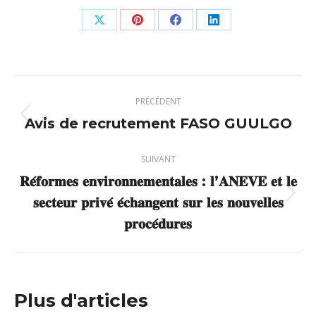
Partager
Partager
Partager
Partager
sur
sur
sur
sur
X
Pinterest
Facebook
LinkedIn
Navigation
PRÉCÉDENT
article
Avis de recrutement FASO GUULGO
Article
précédent
:
SUIVANT
𝐑𝐞́𝐟𝐨𝐫𝐦𝐞𝐬 𝐞𝐧𝐯𝐢𝐫𝐨𝐧𝐧𝐞𝐦𝐞𝐧𝐭𝐚𝐥𝐞𝐬 : 𝐥’𝐀𝐍𝐄𝐕𝐄 𝐞𝐭 𝐥𝐞
𝐬𝐞𝐜𝐭𝐞𝐮𝐫 𝐩𝐫𝐢𝐯𝐞́ 𝐞́𝐜𝐡𝐚𝐧𝐠𝐞𝐧𝐭 𝐬𝐮𝐫 𝐥𝐞𝐬 𝐧𝐨𝐮𝐯𝐞𝐥𝐥𝐞𝐬
Article
suivant
𝐩𝐫𝐨𝐜𝐞́𝐝𝐮𝐫𝐞𝐬
:
Plus d'articles