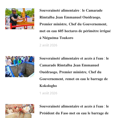
𝐒𝐨𝐮𝐯𝐞𝐫𝐚𝐢𝐧𝐞𝐭𝐞́ 𝐚𝐥𝐢𝐦𝐞𝐧𝐭𝐚𝐢𝐫𝐞 : 𝐥𝐞 𝐂𝐚𝐦𝐚𝐫𝐚𝐝𝐞
𝐑𝐢𝐦𝐭𝐚𝐥𝐛𝐚 𝐉𝐞𝐚𝐧 𝐄𝐦𝐦𝐚𝐧𝐮𝐞𝐥 𝐎𝐮𝐞́𝐝𝐫𝐚𝐨𝐠𝐨,
𝐏𝐫𝐞𝐦𝐢𝐞𝐫 𝐦𝐢𝐧𝐢𝐬𝐭𝐫𝐞, 𝐂𝐡𝐞𝐟 𝐝𝐮 𝐆𝐨𝐮𝐯𝐞𝐫𝐧𝐞𝐦𝐞𝐧𝐭,
𝐦𝐞𝐭 𝐞𝐧 𝐞𝐚𝐮 𝟔𝟎𝟓 𝐡𝐞𝐜𝐭𝐚𝐫𝐞𝐬 𝐝𝐞 𝐩𝐞́𝐫𝐢𝐦𝐞̀𝐭𝐫𝐞 𝐢𝐫𝐫𝐢𝐠𝐮𝐞́
𝐚̀ 𝐍𝐢𝐞́𝐠𝐮𝐞́𝐦𝐚-𝐓𝐨𝐮𝐤𝐨𝐫𝐨
2 août 2026
𝐒𝐨𝐮𝐯𝐞𝐫𝐚𝐢𝐧𝐞𝐭𝐞́ 𝐚𝐥𝐢𝐦𝐞𝐧𝐭𝐚𝐢𝐫𝐞 𝐞𝐭 𝐚𝐜𝐜𝐞̀𝐬 𝐚̀ 𝐥’𝐞𝐚𝐮 : 𝐥𝐞
𝐂𝐚𝐦𝐚𝐫𝐚𝐝𝐞 𝐑𝐢𝐦𝐭𝐚𝐥𝐛𝐚 𝐉𝐞𝐚𝐧 𝐄𝐦𝐦𝐚𝐧𝐮𝐞𝐥
𝐎𝐮𝐞́𝐝𝐫𝐚𝐨𝐠𝐨, 𝐏𝐫𝐞𝐦𝐢𝐞𝐫 𝐦𝐢𝐧𝐢𝐬𝐭𝐫𝐞, 𝐂𝐡𝐞𝐟 𝐝𝐮
𝐆𝐨𝐮𝐯𝐞𝐫𝐧𝐞𝐦𝐞𝐧𝐭, 𝐫𝐞𝐦𝐞𝐭 𝐞𝐧 𝐞𝐚𝐮 𝐥𝐞 𝐛𝐚𝐫𝐫𝐚𝐠𝐞 𝐝𝐞
𝐊𝐨𝐤𝐨𝐥𝐨𝐠𝐡𝐨
1 août 2026
𝐒𝐨𝐮𝐯𝐞𝐫𝐚𝐢𝐧𝐞𝐭𝐞́ 𝐚𝐥𝐢𝐦𝐞𝐧𝐭𝐚𝐢𝐫𝐞 𝐞𝐭 𝐚𝐜𝐜𝐞̀𝐬 𝐚̀ 𝐥’𝐞𝐚𝐮 : 𝐥𝐞
𝐏𝐫𝐞́𝐬𝐢𝐝𝐞𝐧𝐭 𝐝𝐮 𝐅𝐚𝐬𝐨 𝐦𝐞𝐭 𝐞𝐧 𝐞𝐚𝐮 𝐥𝐞 𝐛𝐚𝐫𝐫𝐚𝐠𝐞 𝐝𝐞