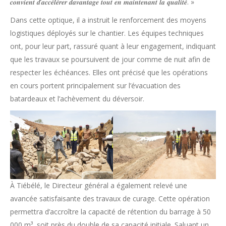
𝒄𝒐𝒏𝒗𝒊𝒆𝒏𝒕 𝒅’𝒂𝒄𝒄𝒆́𝒍𝒆́𝒓𝒆𝒓 𝒅𝒂𝒗𝒂𝒏𝒕𝒂𝒈𝒆 𝒕𝒐𝒖𝒕 𝒆𝒏 𝒎𝒂𝒊𝒏𝒕𝒆𝒏𝒂𝒏𝒕 𝒍𝒂 𝒒𝒖𝒂𝒍𝒊𝒕𝒆́. »
Dans cette optique, il a instruit le renforcement des moyens
logistiques déployés sur le chantier. Les équipes techniques
ont, pour leur part, rassuré quant à leur engagement, indiquant
que les travaux se poursuivent de jour comme de nuit afin de
respecter les échéances. Elles ont précisé que les opérations
en cours portent principalement sur l’évacuation des
batardeaux et l’achèvement du déversoir.
À Tiébélé, le Directeur général a également relevé une
avancée satisfaisante des travaux de curage. Cette opération
permettra d’accroître la capacité de rétention du barrage à 50
000 m³, soit près du double de sa capacité initiale. Saluant un