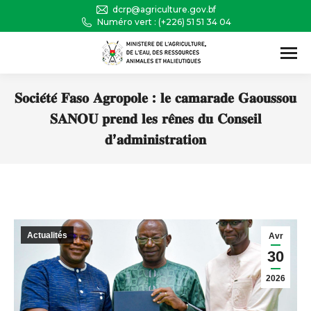
dcrp@agriculture.gov.bf
Numéro vert : (+226) 51 51 34 04
Recherche
:
𝐒𝐨𝐜𝐢𝐞́𝐭𝐞́ 𝐅𝐚𝐬𝐨 𝐀𝐠𝐫𝐨𝐩𝐨𝐥𝐞 : 𝐥𝐞 𝐜𝐚𝐦𝐚𝐫𝐚𝐝𝐞 𝐆𝐚𝐨𝐮𝐬𝐬𝐨𝐮
𝐒𝐀𝐍𝐎𝐔 𝐩𝐫𝐞𝐧𝐝 𝐥𝐞𝐬 𝐫𝐞̂𝐧𝐞𝐬 𝐝𝐮 𝐂𝐨𝐧𝐬𝐞𝐢𝐥
𝐝’𝐚𝐝𝐦𝐢𝐧𝐢𝐬𝐭𝐫𝐚𝐭𝐢𝐨𝐧
Vous êtes ici :
Actualités
Avr
30
2026