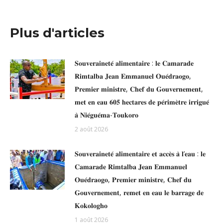
Plus d'articles
𝐒𝐨𝐮𝐯𝐞𝐫𝐚𝐢𝐧𝐞𝐭𝐞́ 𝐚𝐥𝐢𝐦𝐞𝐧𝐭𝐚𝐢𝐫𝐞 : 𝐥𝐞 𝐂𝐚𝐦𝐚𝐫𝐚𝐝𝐞
𝐑𝐢𝐦𝐭𝐚𝐥𝐛𝐚 𝐉𝐞𝐚𝐧 𝐄𝐦𝐦𝐚𝐧𝐮𝐞𝐥 𝐎𝐮𝐞́𝐝𝐫𝐚𝐨𝐠𝐨,
𝐏𝐫𝐞𝐦𝐢𝐞𝐫 𝐦𝐢𝐧𝐢𝐬𝐭𝐫𝐞, 𝐂𝐡𝐞𝐟 𝐝𝐮 𝐆𝐨𝐮𝐯𝐞𝐫𝐧𝐞𝐦𝐞𝐧𝐭,
𝐦𝐞𝐭 𝐞𝐧 𝐞𝐚𝐮 𝟔𝟎𝟓 𝐡𝐞𝐜𝐭𝐚𝐫𝐞𝐬 𝐝𝐞 𝐩𝐞́𝐫𝐢𝐦𝐞̀𝐭𝐫𝐞 𝐢𝐫𝐫𝐢𝐠𝐮𝐞́
𝐚̀ 𝐍𝐢𝐞́𝐠𝐮𝐞́𝐦𝐚-𝐓𝐨𝐮𝐤𝐨𝐫𝐨
2 août 2026
𝐒𝐨𝐮𝐯𝐞𝐫𝐚𝐢𝐧𝐞𝐭𝐞́ 𝐚𝐥𝐢𝐦𝐞𝐧𝐭𝐚𝐢𝐫𝐞 𝐞𝐭 𝐚𝐜𝐜𝐞̀𝐬 𝐚̀ 𝐥’𝐞𝐚𝐮 : 𝐥𝐞
𝐂𝐚𝐦𝐚𝐫𝐚𝐝𝐞 𝐑𝐢𝐦𝐭𝐚𝐥𝐛𝐚 𝐉𝐞𝐚𝐧 𝐄𝐦𝐦𝐚𝐧𝐮𝐞𝐥
𝐎𝐮𝐞́𝐝𝐫𝐚𝐨𝐠𝐨, 𝐏𝐫𝐞𝐦𝐢𝐞𝐫 𝐦𝐢𝐧𝐢𝐬𝐭𝐫𝐞, 𝐂𝐡𝐞𝐟 𝐝𝐮
𝐆𝐨𝐮𝐯𝐞𝐫𝐧𝐞𝐦𝐞𝐧𝐭, 𝐫𝐞𝐦𝐞𝐭 𝐞𝐧 𝐞𝐚𝐮 𝐥𝐞 𝐛𝐚𝐫𝐫𝐚𝐠𝐞 𝐝𝐞
𝐊𝐨𝐤𝐨𝐥𝐨𝐠𝐡𝐨
1 août 2026