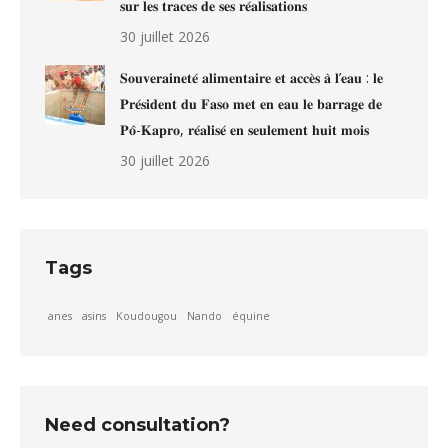
𝐬𝐮𝐫 𝐥𝐞𝐬 𝐭𝐫𝐚𝐜𝐞𝐬 𝐝𝐞 𝐬𝐞𝐬 𝐫𝐞́𝐚𝐥𝐢𝐬𝐚𝐭𝐢𝐨𝐧𝐬
30 juillet 2026
𝐒𝐨𝐮𝐯𝐞𝐫𝐚𝐢𝐧𝐞𝐭𝐞́ 𝐚𝐥𝐢𝐦𝐞𝐧𝐭𝐚𝐢𝐫𝐞 𝐞𝐭 𝐚𝐜𝐜𝐞̀𝐬 𝐚̀ 𝐥’𝐞𝐚𝐮 : 𝐥𝐞
𝐏𝐫𝐞́𝐬𝐢𝐝𝐞𝐧𝐭 𝐝𝐮 𝐅𝐚𝐬𝐨 𝐦𝐞𝐭 𝐞𝐧 𝐞𝐚𝐮 𝐥𝐞 𝐛𝐚𝐫𝐫𝐚𝐠𝐞 𝐝𝐞
𝐏𝐨̂-𝐊𝐚𝐩𝐫𝐨, 𝐫𝐞́𝐚𝐥𝐢𝐬𝐞́ 𝐞𝐧 𝐬𝐞𝐮𝐥𝐞𝐦𝐞𝐧𝐭 𝐡𝐮𝐢𝐭 𝐦𝐨𝐢𝐬
30 juillet 2026
Tags
anes
asins
Koudougou
Nando
équine
Need consultation?