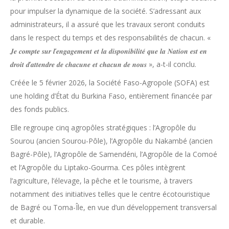
pour impulser la dynamique de la société. S’adressant aux
administrateurs, il a assuré que les travaux seront conduits
dans le respect du temps et des responsabilités de chacun. «
𝑱𝒆 𝒄𝒐𝒎𝒑𝒕𝒆 𝒔𝒖𝒓 𝒍’𝒆𝒏𝒈𝒂𝒈𝒆𝒎𝒆𝒏𝒕 𝒆𝒕 𝒍𝒂 𝒅𝒊𝒔𝒑𝒐𝒏𝒊𝒃𝒊𝒍𝒊𝒕𝒆́ 𝒒𝒖𝒆 𝒍𝒂 𝑵𝒂𝒕𝒊𝒐𝒏 𝒆𝒔𝒕 𝒆𝒏
𝒅𝒓𝒐𝒊𝒕 𝒅’𝒂𝒕𝒕𝒆𝒏𝒅𝒓𝒆 𝒅𝒆 𝒄𝒉𝒂𝒄𝒖𝒏𝒆 𝒆𝒕 𝒄𝒉𝒂𝒄𝒖𝒏 𝒅𝒆 𝒏𝒐𝒖𝒔 », a-t-il conclu.
Créée le 5 février 2026, la Société Faso-Agropole (SOFA) est
une holding d’État du Burkina Faso, entièrement financée par
des fonds publics.
Elle regroupe cinq agropôles stratégiques : l’Agropôle du
Sourou (ancien Sourou-Pôle), l’Agropôle du Nakambé (ancien
Bagré-Pôle), l’Agropôle de Samendéni, l’Agropôle de la Comoé
et l’Agropôle du Liptako-Gourma. Ces pôles intègrent
l’agriculture, l’élevage, la pêche et le tourisme, à travers
notamment des initiatives telles que le centre écotouristique
de Bagré ou Toma-Île, en vue d’un développement transversal
et durable.