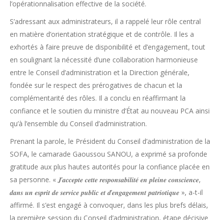
l’opérationnalisation effective de la société.
S’adressant aux administrateurs, il a rappelé leur rôle central
en matière d’orientation stratégique et de contrôle. Il les a
exhortés à faire preuve de disponibilité et d’engagement, tout
en soulignant la nécessité d’une collaboration harmonieuse
entre le Conseil d’administration et la Direction générale,
fondée sur le respect des prérogatives de chacun et la
complémentarité des rôles. Il a conclu en réaffirmant la
confiance et le soutien du ministre d’État au nouveau PCA ainsi
qu’à l’ensemble du Conseil d’administration.
Prenant la parole, le Président du Conseil d’administration de la
SOFA, le camarade Gaoussou SANOU, a exprimé sa profonde
gratitude aux plus hautes autorités pour la confiance placée en
sa personne. « 𝑱’𝒂𝒄𝒄𝒆𝒑𝒕𝒆 𝒄𝒆𝒕𝒕𝒆 𝒓𝒆𝒔𝒑𝒐𝒏𝒔𝒂𝒃𝒊𝒍𝒊𝒕𝒆́ 𝒆𝒏 𝒑𝒍𝒆𝒊𝒏𝒆 𝒄𝒐𝒏𝒔𝒄𝒊𝒆𝒏𝒄𝒆,
𝒅𝒂𝒏𝒔 𝒖𝒏 𝒆𝒔𝒑𝒓𝒊𝒕 𝒅𝒆 𝒔𝒆𝒓𝒗𝒊𝒄𝒆 𝒑𝒖𝒃𝒍𝒊𝒄 𝒆𝒕 𝒅’𝒆𝒏𝒈𝒂𝒈𝒆𝒎𝒆𝒏𝒕 𝒑𝒂𝒕𝒓𝒊𝒐𝒕𝒊𝒒𝒖𝒆 », a-t-il
affirmé. Il s’est engagé à convoquer, dans les plus brefs délais,
la première session du Conseil d’administration, étape décisive