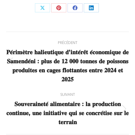
Partager
Partager
Partager
Partager
sur
sur
sur
sur
X
Pinterest
Facebook
LinkedIn
Navigation
PRÉCÉDENT
article
𝐏𝐞́𝐫𝐢𝐦𝐞̀𝐭𝐫𝐞 𝐡𝐚𝐥𝐢𝐞𝐮𝐭𝐢𝐪𝐮𝐞 𝐝’𝐢𝐧𝐭𝐞́𝐫𝐞̂𝐭 𝐞́𝐜𝐨𝐧𝐨𝐦𝐢𝐪𝐮𝐞 𝐝𝐞
𝐒𝐚𝐦𝐞𝐧𝐝𝐞́𝐧𝐢 : 𝐩𝐥𝐮𝐬 𝐝𝐞 𝟏𝟐 𝟎𝟎𝟎 𝐭𝐨𝐧𝐧𝐞𝐬 𝐝𝐞 𝐩𝐨𝐢𝐬𝐬𝐨𝐧𝐬
Article
𝐩𝐫𝐨𝐝𝐮𝐢𝐭𝐞𝐬 𝐞𝐧 𝐜𝐚𝐠𝐞𝐬 𝐟𝐥𝐨𝐭𝐭𝐚𝐧𝐭𝐞𝐬 𝐞𝐧𝐭𝐫𝐞 𝟐𝟎𝟐𝟒 𝐞𝐭
précédent
𝟐𝟎𝟐𝟓
:
SUIVANT
𝐒𝐨𝐮𝐯𝐞𝐫𝐚𝐢𝐧𝐞𝐭𝐞́ 𝐚𝐥𝐢𝐦𝐞𝐧𝐭𝐚𝐢𝐫𝐞 : 𝐥𝐚 𝐩𝐫𝐨𝐝𝐮𝐜𝐭𝐢𝐨𝐧
𝐜𝐨𝐧𝐭𝐢𝐧𝐮𝐞, 𝐮𝐧𝐞 𝐢𝐧𝐢𝐭𝐢𝐚𝐭𝐢𝐯𝐞 𝐪𝐮𝐢 𝐬𝐞 𝐜𝐨𝐧𝐜𝐫𝐞́𝐭𝐢𝐬𝐞 𝐬𝐮𝐫 𝐥𝐞
Article
suivant
𝐭𝐞𝐫𝐫𝐚𝐢𝐧
: