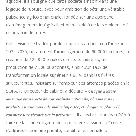
agricole. Il a souligné que cette société s’inscrit dans une
logique de rupture, avec pour ambition de bâtir une véritable
puissance agricole nationale, fondée sur une approche
d’aménagement intégré allant bien au-delà de la simple mise à
disposition de terres.
Cette vision se traduit par des objectifs ambitieux à l’horizon
2025-2035, notamment l’aménagement de 90 000 hectares, la
création de 120 000 emplois directs et indirects, une
production de 2 500 000 tonnes, ainsi qu’un taux de
transformation locale supérieur à 60 % dans les filières
structurantes. Insistant sur l’ampleur des attentes placées en la
SOFA, le Directeur de cabinet a déclaré. « 𝑪𝒉𝒂𝒒𝒖𝒆 𝒉𝒆𝒄𝒕𝒂𝒓𝒆
𝒂𝒎𝒆́𝒏𝒂𝒈𝒆́ 𝒆𝒔𝒕 𝒖𝒏 𝒂𝒄𝒕𝒆 𝒅𝒆 𝒔𝒐𝒖𝒗𝒆𝒓𝒂𝒊𝒏𝒆𝒕𝒆́ 𝒏𝒂𝒕𝒊𝒐𝒏𝒂𝒍𝒆, 𝒄𝒉𝒂𝒒𝒖𝒆 𝒕𝒐𝒏𝒏𝒆
𝒑𝒓𝒐𝒅𝒖𝒊𝒕𝒆 𝒆𝒔𝒕 𝒖𝒏𝒆 𝒕𝒐𝒏𝒏𝒆 𝒅𝒆 𝒎𝒐𝒊𝒏𝒔 𝒊𝒎𝒑𝒐𝒓𝒕𝒆́𝒆, 𝒆𝒕 𝒄𝒉𝒂𝒒𝒖𝒆 𝒆𝒎𝒑𝒍𝒐𝒊 𝒄𝒓𝒆́𝒆́
𝒄𝒐𝒏𝒔𝒕𝒊𝒕𝒖𝒆 𝒖𝒏𝒆 𝒗𝒊𝒄𝒕𝒐𝒊𝒓𝒆 𝒔𝒖𝒓 𝒍𝒂 𝒑𝒓𝒆́𝒄𝒂𝒓𝒊𝒕𝒆́ ». Il a invité le nouveau PCA à
faire de la tenue diligente de la première session du Conseil
d’administration une priorité, condition essentielle à