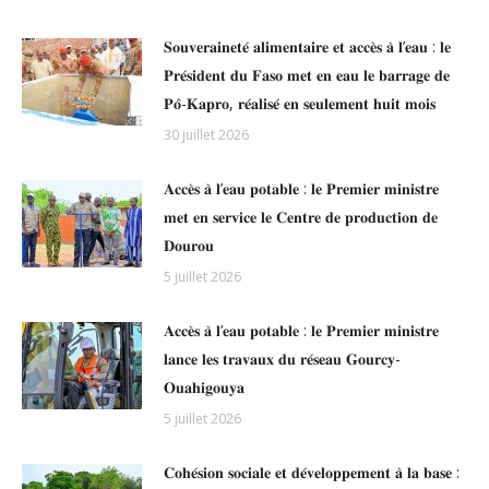
𝐒𝐨𝐮𝐯𝐞𝐫𝐚𝐢𝐧𝐞𝐭𝐞́ 𝐚𝐥𝐢𝐦𝐞𝐧𝐭𝐚𝐢𝐫𝐞 𝐞𝐭 𝐚𝐜𝐜𝐞̀𝐬 𝐚̀ 𝐥’𝐞𝐚𝐮 : 𝐥𝐞
𝐏𝐫𝐞́𝐬𝐢𝐝𝐞𝐧𝐭 𝐝𝐮 𝐅𝐚𝐬𝐨 𝐦𝐞𝐭 𝐞𝐧 𝐞𝐚𝐮 𝐥𝐞 𝐛𝐚𝐫𝐫𝐚𝐠𝐞 𝐝𝐞
𝐏𝐨̂-𝐊𝐚𝐩𝐫𝐨, 𝐫𝐞́𝐚𝐥𝐢𝐬𝐞́ 𝐞𝐧 𝐬𝐞𝐮𝐥𝐞𝐦𝐞𝐧𝐭 𝐡𝐮𝐢𝐭 𝐦𝐨𝐢𝐬
30 juillet 2026
𝐀𝐜𝐜𝐞̀𝐬 𝐚̀ 𝐥’𝐞𝐚𝐮 𝐩𝐨𝐭𝐚𝐛𝐥𝐞 : 𝐥𝐞 𝐏𝐫𝐞𝐦𝐢𝐞𝐫 𝐦𝐢𝐧𝐢𝐬𝐭𝐫𝐞
𝐦𝐞𝐭 𝐞𝐧 𝐬𝐞𝐫𝐯𝐢𝐜𝐞 𝐥𝐞 𝐂𝐞𝐧𝐭𝐫𝐞 𝐝𝐞 𝐩𝐫𝐨𝐝𝐮𝐜𝐭𝐢𝐨𝐧 𝐝𝐞
𝐃𝐨𝐮𝐫𝐨𝐮
5 juillet 2026
𝐀𝐜𝐜𝐞̀𝐬 𝐚̀ 𝐥’𝐞𝐚𝐮 𝐩𝐨𝐭𝐚𝐛𝐥𝐞 : 𝐥𝐞 𝐏𝐫𝐞𝐦𝐢𝐞𝐫 𝐦𝐢𝐧𝐢𝐬𝐭𝐫𝐞
𝐥𝐚𝐧𝐜𝐞 𝐥𝐞𝐬 𝐭𝐫𝐚𝐯𝐚𝐮𝐱 𝐝𝐮 𝐫𝐞́𝐬𝐞𝐚𝐮 𝐆𝐨𝐮𝐫𝐜𝐲-
𝐎𝐮𝐚𝐡𝐢𝐠𝐨𝐮𝐲𝐚
5 juillet 2026
𝐂𝐨𝐡𝐞́𝐬𝐢𝐨𝐧 𝐬𝐨𝐜𝐢𝐚𝐥𝐞 𝐞𝐭 𝐝𝐞́𝐯𝐞𝐥𝐨𝐩𝐩𝐞𝐦𝐞𝐧𝐭 𝐚̀ 𝐥𝐚 𝐛𝐚𝐬𝐞 :