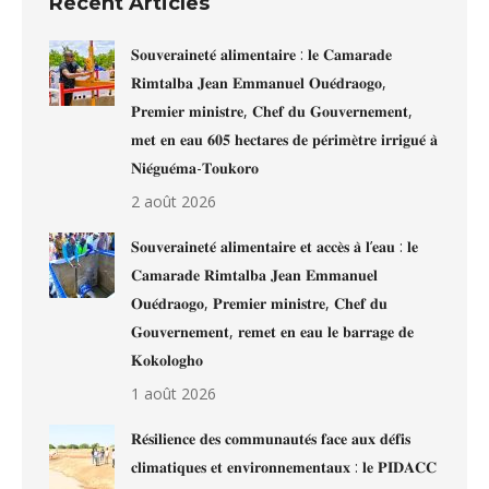
Recent Articles
𝐒𝐨𝐮𝐯𝐞𝐫𝐚𝐢𝐧𝐞𝐭𝐞́ 𝐚𝐥𝐢𝐦𝐞𝐧𝐭𝐚𝐢𝐫𝐞 : 𝐥𝐞 𝐂𝐚𝐦𝐚𝐫𝐚𝐝𝐞
𝐑𝐢𝐦𝐭𝐚𝐥𝐛𝐚 𝐉𝐞𝐚𝐧 𝐄𝐦𝐦𝐚𝐧𝐮𝐞𝐥 𝐎𝐮𝐞́𝐝𝐫𝐚𝐨𝐠𝐨,
𝐏𝐫𝐞𝐦𝐢𝐞𝐫 𝐦𝐢𝐧𝐢𝐬𝐭𝐫𝐞, 𝐂𝐡𝐞𝐟 𝐝𝐮 𝐆𝐨𝐮𝐯𝐞𝐫𝐧𝐞𝐦𝐞𝐧𝐭,
𝐦𝐞𝐭 𝐞𝐧 𝐞𝐚𝐮 𝟔𝟎𝟓 𝐡𝐞𝐜𝐭𝐚𝐫𝐞𝐬 𝐝𝐞 𝐩𝐞́𝐫𝐢𝐦𝐞̀𝐭𝐫𝐞 𝐢𝐫𝐫𝐢𝐠𝐮𝐞́ 𝐚̀
𝐍𝐢𝐞́𝐠𝐮𝐞́𝐦𝐚-𝐓𝐨𝐮𝐤𝐨𝐫𝐨
2 août 2026
𝐒𝐨𝐮𝐯𝐞𝐫𝐚𝐢𝐧𝐞𝐭𝐞́ 𝐚𝐥𝐢𝐦𝐞𝐧𝐭𝐚𝐢𝐫𝐞 𝐞𝐭 𝐚𝐜𝐜𝐞̀𝐬 𝐚̀ 𝐥’𝐞𝐚𝐮 : 𝐥𝐞
𝐂𝐚𝐦𝐚𝐫𝐚𝐝𝐞 𝐑𝐢𝐦𝐭𝐚𝐥𝐛𝐚 𝐉𝐞𝐚𝐧 𝐄𝐦𝐦𝐚𝐧𝐮𝐞𝐥
𝐎𝐮𝐞́𝐝𝐫𝐚𝐨𝐠𝐨, 𝐏𝐫𝐞𝐦𝐢𝐞𝐫 𝐦𝐢𝐧𝐢𝐬𝐭𝐫𝐞, 𝐂𝐡𝐞𝐟 𝐝𝐮
𝐆𝐨𝐮𝐯𝐞𝐫𝐧𝐞𝐦𝐞𝐧𝐭, 𝐫𝐞𝐦𝐞𝐭 𝐞𝐧 𝐞𝐚𝐮 𝐥𝐞 𝐛𝐚𝐫𝐫𝐚𝐠𝐞 𝐝𝐞
𝐊𝐨𝐤𝐨𝐥𝐨𝐠𝐡𝐨
1 août 2026
𝐑𝐞́𝐬𝐢𝐥𝐢𝐞𝐧𝐜𝐞 𝐝𝐞𝐬 𝐜𝐨𝐦𝐦𝐮𝐧𝐚𝐮𝐭𝐞́𝐬 𝐟𝐚𝐜𝐞 𝐚𝐮𝐱 𝐝𝐞́𝐟𝐢𝐬
𝐜𝐥𝐢𝐦𝐚𝐭𝐢𝐪𝐮𝐞𝐬 𝐞𝐭 𝐞𝐧𝐯𝐢𝐫𝐨𝐧𝐧𝐞𝐦𝐞𝐧𝐭𝐚𝐮𝐱 : 𝐥𝐞 𝐏𝐈𝐃𝐀𝐂𝐂