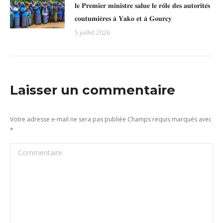
𝐥𝐞 𝐏𝐫𝐞𝐦𝐢𝐞𝐫 𝐦𝐢𝐧𝐢𝐬𝐭𝐫𝐞 𝐬𝐚𝐥𝐮𝐞 𝐥𝐞 𝐫𝐨̂𝐥𝐞 𝐝𝐞𝐬 𝐚𝐮𝐭𝐨𝐫𝐢𝐭𝐞́𝐬
𝐜𝐨𝐮𝐭𝐮𝐦𝐢𝐞̀𝐫𝐞𝐬 𝐚̀ 𝐘𝐚𝐤𝐨 𝐞𝐭 𝐚̀ 𝐆𝐨𝐮𝐫𝐜𝐲
5 juillet 2026
Laisser un commentaire
Votre adresse e-mail ne sera pas publiée Champs requis marqués avec
*
Commentaire