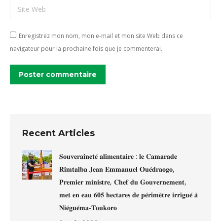
Site Web
Enregistrez mon nom, mon e-mail et mon site Web dans ce
navigateur pour la prochaine fois que je commenterai.
Poster commentaire
Recent Articles
𝐒𝐨𝐮𝐯𝐞𝐫𝐚𝐢𝐧𝐞𝐭𝐞́ 𝐚𝐥𝐢𝐦𝐞𝐧𝐭𝐚𝐢𝐫𝐞 : 𝐥𝐞 𝐂𝐚𝐦𝐚𝐫𝐚𝐝𝐞
𝐑𝐢𝐦𝐭𝐚𝐥𝐛𝐚 𝐉𝐞𝐚𝐧 𝐄𝐦𝐦𝐚𝐧𝐮𝐞𝐥 𝐎𝐮𝐞́𝐝𝐫𝐚𝐨𝐠𝐨,
𝐏𝐫𝐞𝐦𝐢𝐞𝐫 𝐦𝐢𝐧𝐢𝐬𝐭𝐫𝐞, 𝐂𝐡𝐞𝐟 𝐝𝐮 𝐆𝐨𝐮𝐯𝐞𝐫𝐧𝐞𝐦𝐞𝐧𝐭,
𝐦𝐞𝐭 𝐞𝐧 𝐞𝐚𝐮 𝟔𝟎𝟓 𝐡𝐞𝐜𝐭𝐚𝐫𝐞𝐬 𝐝𝐞 𝐩𝐞́𝐫𝐢𝐦𝐞̀𝐭𝐫𝐞 𝐢𝐫𝐫𝐢𝐠𝐮𝐞́ 𝐚̀
𝐍𝐢𝐞́𝐠𝐮𝐞́𝐦𝐚-𝐓𝐨𝐮𝐤𝐨𝐫𝐨