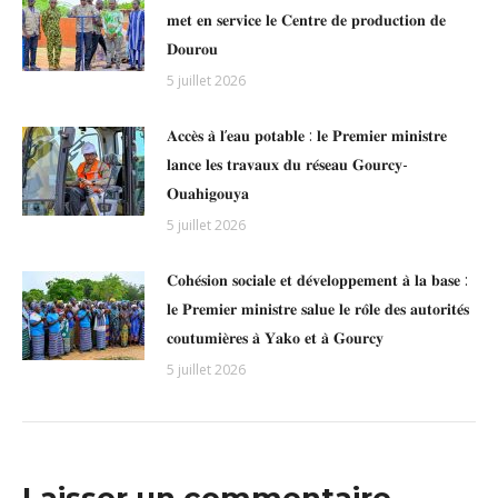
𝐦𝐞𝐭 𝐞𝐧 𝐬𝐞𝐫𝐯𝐢𝐜𝐞 𝐥𝐞 𝐂𝐞𝐧𝐭𝐫𝐞 𝐝𝐞 𝐩𝐫𝐨𝐝𝐮𝐜𝐭𝐢𝐨𝐧 𝐝𝐞
𝐃𝐨𝐮𝐫𝐨𝐮
5 juillet 2026
𝐀𝐜𝐜𝐞̀𝐬 𝐚̀ 𝐥’𝐞𝐚𝐮 𝐩𝐨𝐭𝐚𝐛𝐥𝐞 : 𝐥𝐞 𝐏𝐫𝐞𝐦𝐢𝐞𝐫 𝐦𝐢𝐧𝐢𝐬𝐭𝐫𝐞
𝐥𝐚𝐧𝐜𝐞 𝐥𝐞𝐬 𝐭𝐫𝐚𝐯𝐚𝐮𝐱 𝐝𝐮 𝐫𝐞́𝐬𝐞𝐚𝐮 𝐆𝐨𝐮𝐫𝐜𝐲-
𝐎𝐮𝐚𝐡𝐢𝐠𝐨𝐮𝐲𝐚
5 juillet 2026
𝐂𝐨𝐡𝐞́𝐬𝐢𝐨𝐧 𝐬𝐨𝐜𝐢𝐚𝐥𝐞 𝐞𝐭 𝐝𝐞́𝐯𝐞𝐥𝐨𝐩𝐩𝐞𝐦𝐞𝐧𝐭 𝐚̀ 𝐥𝐚 𝐛𝐚𝐬𝐞 :
𝐥𝐞 𝐏𝐫𝐞𝐦𝐢𝐞𝐫 𝐦𝐢𝐧𝐢𝐬𝐭𝐫𝐞 𝐬𝐚𝐥𝐮𝐞 𝐥𝐞 𝐫𝐨̂𝐥𝐞 𝐝𝐞𝐬 𝐚𝐮𝐭𝐨𝐫𝐢𝐭𝐞́𝐬
𝐜𝐨𝐮𝐭𝐮𝐦𝐢𝐞̀𝐫𝐞𝐬 𝐚̀ 𝐘𝐚𝐤𝐨 𝐞𝐭 𝐚̀ 𝐆𝐨𝐮𝐫𝐜𝐲
5 juillet 2026