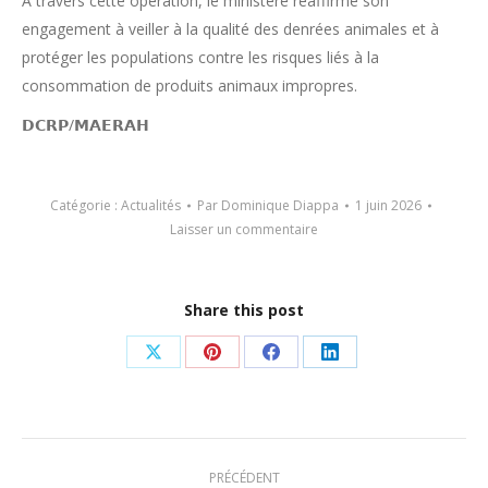
À travers cette opération, le ministère réaffirme son
engagement à veiller à la qualité des denrées animales et à
protéger les populations contre les risques liés à la
consommation de produits animaux impropres.
𝗗𝗖𝗥𝗣/𝗠𝗔𝗘𝗥𝗔𝗛
Catégorie :
Actualités
Par
Dominique Diappa
1 juin 2026
Laisser un commentaire
Share this post
Partager
Partager
Partager
Partager
sur
sur
sur
sur
X
Pinterest
Facebook
LinkedIn
Navigation
PRÉCÉDENT