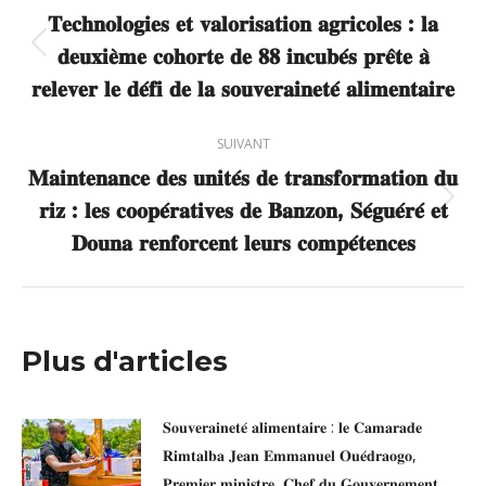
article
𝐓𝐞𝐜𝐡𝐧𝐨𝐥𝐨𝐠𝐢𝐞𝐬 𝐞𝐭 𝐯𝐚𝐥𝐨𝐫𝐢𝐬𝐚𝐭𝐢𝐨𝐧 𝐚𝐠𝐫𝐢𝐜𝐨𝐥𝐞𝐬 : 𝐥𝐚
𝐝𝐞𝐮𝐱𝐢𝐞̀𝐦𝐞 𝐜𝐨𝐡𝐨𝐫𝐭𝐞 𝐝𝐞 𝟖𝟖 𝐢𝐧𝐜𝐮𝐛𝐞́𝐬 𝐩𝐫𝐞̂𝐭𝐞 𝐚̀
Article
précédent
𝐫𝐞𝐥𝐞𝐯𝐞𝐫 𝐥𝐞 𝐝𝐞́𝐟𝐢 𝐝𝐞 𝐥𝐚 𝐬𝐨𝐮𝐯𝐞𝐫𝐚𝐢𝐧𝐞𝐭𝐞́ 𝐚𝐥𝐢𝐦𝐞𝐧𝐭𝐚𝐢𝐫𝐞
:
SUIVANT
𝐌𝐚𝐢𝐧𝐭𝐞𝐧𝐚𝐧𝐜𝐞 𝐝𝐞𝐬 𝐮𝐧𝐢𝐭𝐞́𝐬 𝐝𝐞 𝐭𝐫𝐚𝐧𝐬𝐟𝐨𝐫𝐦𝐚𝐭𝐢𝐨𝐧 𝐝𝐮
𝐫𝐢𝐳 : 𝐥𝐞𝐬 𝐜𝐨𝐨𝐩𝐞́𝐫𝐚𝐭𝐢𝐯𝐞𝐬 𝐝𝐞 𝐁𝐚𝐧𝐳𝐨𝐧, 𝐒𝐞́𝐠𝐮𝐞́𝐫𝐞́ 𝐞𝐭
Article
suivant
𝐃𝐨𝐮𝐧𝐚 𝐫𝐞𝐧𝐟𝐨𝐫𝐜𝐞𝐧𝐭 𝐥𝐞𝐮𝐫𝐬 𝐜𝐨𝐦𝐩𝐞́𝐭𝐞𝐧𝐜𝐞𝐬
:
Plus d'articles
𝐒𝐨𝐮𝐯𝐞𝐫𝐚𝐢𝐧𝐞𝐭𝐞́ 𝐚𝐥𝐢𝐦𝐞𝐧𝐭𝐚𝐢𝐫𝐞 : 𝐥𝐞 𝐂𝐚𝐦𝐚𝐫𝐚𝐝𝐞
𝐑𝐢𝐦𝐭𝐚𝐥𝐛𝐚 𝐉𝐞𝐚𝐧 𝐄𝐦𝐦𝐚𝐧𝐮𝐞𝐥 𝐎𝐮𝐞́𝐝𝐫𝐚𝐨𝐠𝐨,
𝐏𝐫𝐞𝐦𝐢𝐞𝐫 𝐦𝐢𝐧𝐢𝐬𝐭𝐫𝐞, 𝐂𝐡𝐞𝐟 𝐝𝐮 𝐆𝐨𝐮𝐯𝐞𝐫𝐧𝐞𝐦𝐞𝐧𝐭,