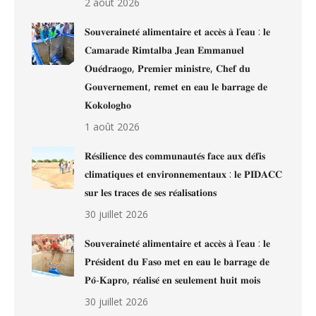
2 août 2026
𝐒𝐨𝐮𝐯𝐞𝐫𝐚𝐢𝐧𝐞𝐭𝐞́ 𝐚𝐥𝐢𝐦𝐞𝐧𝐭𝐚𝐢𝐫𝐞 𝐞𝐭 𝐚𝐜𝐜𝐞̀𝐬 𝐚̀ 𝐥’𝐞𝐚𝐮 : 𝐥𝐞
𝐂𝐚𝐦𝐚𝐫𝐚𝐝𝐞 𝐑𝐢𝐦𝐭𝐚𝐥𝐛𝐚 𝐉𝐞𝐚𝐧 𝐄𝐦𝐦𝐚𝐧𝐮𝐞𝐥
𝐎𝐮𝐞́𝐝𝐫𝐚𝐨𝐠𝐨, 𝐏𝐫𝐞𝐦𝐢𝐞𝐫 𝐦𝐢𝐧𝐢𝐬𝐭𝐫𝐞, 𝐂𝐡𝐞𝐟 𝐝𝐮
𝐆𝐨𝐮𝐯𝐞𝐫𝐧𝐞𝐦𝐞𝐧𝐭, 𝐫𝐞𝐦𝐞𝐭 𝐞𝐧 𝐞𝐚𝐮 𝐥𝐞 𝐛𝐚𝐫𝐫𝐚𝐠𝐞 𝐝𝐞
𝐊𝐨𝐤𝐨𝐥𝐨𝐠𝐡𝐨
1 août 2026
𝐑𝐞́𝐬𝐢𝐥𝐢𝐞𝐧𝐜𝐞 𝐝𝐞𝐬 𝐜𝐨𝐦𝐦𝐮𝐧𝐚𝐮𝐭𝐞́𝐬 𝐟𝐚𝐜𝐞 𝐚𝐮𝐱 𝐝𝐞́𝐟𝐢𝐬
𝐜𝐥𝐢𝐦𝐚𝐭𝐢𝐪𝐮𝐞𝐬 𝐞𝐭 𝐞𝐧𝐯𝐢𝐫𝐨𝐧𝐧𝐞𝐦𝐞𝐧𝐭𝐚𝐮𝐱 : 𝐥𝐞 𝐏𝐈𝐃𝐀𝐂𝐂
𝐬𝐮𝐫 𝐥𝐞𝐬 𝐭𝐫𝐚𝐜𝐞𝐬 𝐝𝐞 𝐬𝐞𝐬 𝐫𝐞́𝐚𝐥𝐢𝐬𝐚𝐭𝐢𝐨𝐧𝐬
30 juillet 2026
𝐒𝐨𝐮𝐯𝐞𝐫𝐚𝐢𝐧𝐞𝐭𝐞́ 𝐚𝐥𝐢𝐦𝐞𝐧𝐭𝐚𝐢𝐫𝐞 𝐞𝐭 𝐚𝐜𝐜𝐞̀𝐬 𝐚̀ 𝐥’𝐞𝐚𝐮 : 𝐥𝐞
𝐏𝐫𝐞́𝐬𝐢𝐝𝐞𝐧𝐭 𝐝𝐮 𝐅𝐚𝐬𝐨 𝐦𝐞𝐭 𝐞𝐧 𝐞𝐚𝐮 𝐥𝐞 𝐛𝐚𝐫𝐫𝐚𝐠𝐞 𝐝𝐞
𝐏𝐨̂-𝐊𝐚𝐩𝐫𝐨, 𝐫𝐞́𝐚𝐥𝐢𝐬𝐞́ 𝐞𝐧 𝐬𝐞𝐮𝐥𝐞𝐦𝐞𝐧𝐭 𝐡𝐮𝐢𝐭 𝐦𝐨𝐢𝐬
30 juillet 2026