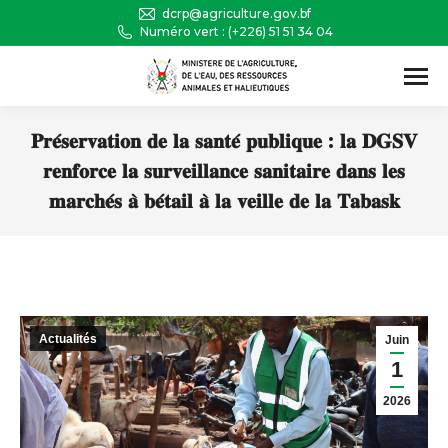
dcrp@agriculture.gov.bf
Numéro vert : (+226) 51 51 34 04
Recherche
:
𝐏𝐫𝐞́𝐬𝐞𝐫𝐯𝐚𝐭𝐢𝐨𝐧 𝐝𝐞 𝐥𝐚 𝐬𝐚𝐧𝐭𝐞́ 𝐩𝐮𝐛𝐥𝐢𝐪𝐮𝐞 : 𝐥𝐚 𝐃𝐆𝐒𝐕
𝐫𝐞𝐧𝐟𝐨𝐫𝐜𝐞 𝐥𝐚 𝐬𝐮𝐫𝐯𝐞𝐢𝐥𝐥𝐚𝐧𝐜𝐞 𝐬𝐚𝐧𝐢𝐭𝐚𝐢𝐫𝐞 𝐝𝐚𝐧𝐬 𝐥𝐞𝐬
𝐦𝐚𝐫𝐜𝐡𝐞́𝐬 𝐚̀ 𝐛𝐞́𝐭𝐚𝐢𝐥 𝐚̀ 𝐥𝐚 𝐯𝐞𝐢𝐥𝐥𝐞 𝐝𝐞 𝐥𝐚 𝐓𝐚𝐛𝐚𝐬𝐤
Vous êtes ici :
Actualités
Juin
1
2026