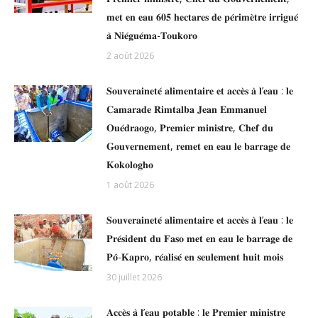
𝐦𝐞𝐭 𝐞𝐧 𝐞𝐚𝐮 𝟔𝟎𝟓 𝐡𝐞𝐜𝐭𝐚𝐫𝐞𝐬 𝐝𝐞 𝐩𝐞́𝐫𝐢𝐦𝐞̀𝐭𝐫𝐞 𝐢𝐫𝐫𝐢𝐠𝐮𝐞́
𝐚̀ 𝐍𝐢𝐞́𝐠𝐮𝐞́𝐦𝐚-𝐓𝐨𝐮𝐤𝐨𝐫𝐨
2 août 2026
𝐒𝐨𝐮𝐯𝐞𝐫𝐚𝐢𝐧𝐞𝐭𝐞́ 𝐚𝐥𝐢𝐦𝐞𝐧𝐭𝐚𝐢𝐫𝐞 𝐞𝐭 𝐚𝐜𝐜𝐞̀𝐬 𝐚̀ 𝐥’𝐞𝐚𝐮 : 𝐥𝐞
𝐂𝐚𝐦𝐚𝐫𝐚𝐝𝐞 𝐑𝐢𝐦𝐭𝐚𝐥𝐛𝐚 𝐉𝐞𝐚𝐧 𝐄𝐦𝐦𝐚𝐧𝐮𝐞𝐥
𝐎𝐮𝐞́𝐝𝐫𝐚𝐨𝐠𝐨, 𝐏𝐫𝐞𝐦𝐢𝐞𝐫 𝐦𝐢𝐧𝐢𝐬𝐭𝐫𝐞, 𝐂𝐡𝐞𝐟 𝐝𝐮
𝐆𝐨𝐮𝐯𝐞𝐫𝐧𝐞𝐦𝐞𝐧𝐭, 𝐫𝐞𝐦𝐞𝐭 𝐞𝐧 𝐞𝐚𝐮 𝐥𝐞 𝐛𝐚𝐫𝐫𝐚𝐠𝐞 𝐝𝐞
𝐊𝐨𝐤𝐨𝐥𝐨𝐠𝐡𝐨
1 août 2026
𝐒𝐨𝐮𝐯𝐞𝐫𝐚𝐢𝐧𝐞𝐭𝐞́ 𝐚𝐥𝐢𝐦𝐞𝐧𝐭𝐚𝐢𝐫𝐞 𝐞𝐭 𝐚𝐜𝐜𝐞̀𝐬 𝐚̀ 𝐥’𝐞𝐚𝐮 : 𝐥𝐞
𝐏𝐫𝐞́𝐬𝐢𝐝𝐞𝐧𝐭 𝐝𝐮 𝐅𝐚𝐬𝐨 𝐦𝐞𝐭 𝐞𝐧 𝐞𝐚𝐮 𝐥𝐞 𝐛𝐚𝐫𝐫𝐚𝐠𝐞 𝐝𝐞
𝐏𝐨̂-𝐊𝐚𝐩𝐫𝐨, 𝐫𝐞́𝐚𝐥𝐢𝐬𝐞́ 𝐞𝐧 𝐬𝐞𝐮𝐥𝐞𝐦𝐞𝐧𝐭 𝐡𝐮𝐢𝐭 𝐦𝐨𝐢𝐬
30 juillet 2026
𝐀𝐜𝐜𝐞̀𝐬 𝐚̀ 𝐥’𝐞𝐚𝐮 𝐩𝐨𝐭𝐚𝐛𝐥𝐞 : 𝐥𝐞 𝐏𝐫𝐞𝐦𝐢𝐞𝐫 𝐦𝐢𝐧𝐢𝐬𝐭𝐫𝐞