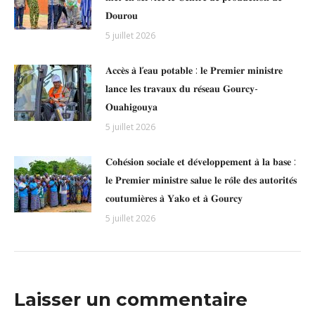
𝐃𝐨𝐮𝐫𝐨𝐮
5 juillet 2026
𝐀𝐜𝐜𝐞̀𝐬 𝐚̀ 𝐥’𝐞𝐚𝐮 𝐩𝐨𝐭𝐚𝐛𝐥𝐞 : 𝐥𝐞 𝐏𝐫𝐞𝐦𝐢𝐞𝐫 𝐦𝐢𝐧𝐢𝐬𝐭𝐫𝐞
𝐥𝐚𝐧𝐜𝐞 𝐥𝐞𝐬 𝐭𝐫𝐚𝐯𝐚𝐮𝐱 𝐝𝐮 𝐫𝐞́𝐬𝐞𝐚𝐮 𝐆𝐨𝐮𝐫𝐜𝐲-
𝐎𝐮𝐚𝐡𝐢𝐠𝐨𝐮𝐲𝐚
5 juillet 2026
𝐂𝐨𝐡𝐞́𝐬𝐢𝐨𝐧 𝐬𝐨𝐜𝐢𝐚𝐥𝐞 𝐞𝐭 𝐝𝐞́𝐯𝐞𝐥𝐨𝐩𝐩𝐞𝐦𝐞𝐧𝐭 𝐚̀ 𝐥𝐚 𝐛𝐚𝐬𝐞 :
𝐥𝐞 𝐏𝐫𝐞𝐦𝐢𝐞𝐫 𝐦𝐢𝐧𝐢𝐬𝐭𝐫𝐞 𝐬𝐚𝐥𝐮𝐞 𝐥𝐞 𝐫𝐨̂𝐥𝐞 𝐝𝐞𝐬 𝐚𝐮𝐭𝐨𝐫𝐢𝐭𝐞́𝐬
𝐜𝐨𝐮𝐭𝐮𝐦𝐢𝐞̀𝐫𝐞𝐬 𝐚̀ 𝐘𝐚𝐤𝐨 𝐞𝐭 𝐚̀ 𝐆𝐨𝐮𝐫𝐜𝐲
5 juillet 2026
Laisser un commentaire