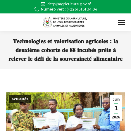
dcrp@agriculture.gov.bf
Numéro vert : (+226) 51 51 34 04
Recherche
:
𝐓𝐞𝐜𝐡𝐧𝐨𝐥𝐨𝐠𝐢𝐞𝐬 𝐞𝐭 𝐯𝐚𝐥𝐨𝐫𝐢𝐬𝐚𝐭𝐢𝐨𝐧 𝐚𝐠𝐫𝐢𝐜𝐨𝐥𝐞𝐬 : 𝐥𝐚
𝐝𝐞𝐮𝐱𝐢𝐞̀𝐦𝐞 𝐜𝐨𝐡𝐨𝐫𝐭𝐞 𝐝𝐞 𝟖𝟖 𝐢𝐧𝐜𝐮𝐛𝐞́𝐬 𝐩𝐫𝐞̂𝐭𝐞 𝐚̀
𝐫𝐞𝐥𝐞𝐯𝐞𝐫 𝐥𝐞 𝐝𝐞́𝐟𝐢 𝐝𝐞 𝐥𝐚 𝐬𝐨𝐮𝐯𝐞𝐫𝐚𝐢𝐧𝐞𝐭𝐞́ 𝐚𝐥𝐢𝐦𝐞𝐧𝐭𝐚𝐢𝐫𝐞
Vous êtes ici :
Actualités
Juin
1
2026