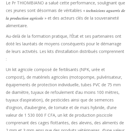
Le Pr THIOMBIANO a salué cette performance, soulignant que
ces jeunes sont désormais de véritables « 𝒕𝒆𝒄𝒉𝒏𝒊𝒄𝒊𝒆𝒏𝒔 𝒂𝒈𝒖𝒆𝒓𝒓𝒊𝒔 𝒅𝒆
𝒍𝒂 𝒑𝒓𝒐𝒅𝒖𝒄𝒕𝒊𝒐𝒏 𝒂𝒈𝒓𝒊𝒄𝒐𝒍𝒆 » et des acteurs clés de la souveraineté
alimentaire.
Au-delà de la formation pratique, l’État et ses partenaires ont
doté les lauréats de moyens conséquents pour le démarrage
de leurs activités. Les kits d’installation distribués comprennent
:
Un kit agricole composé de fertilisants (NPK, urée et
compost), de matériels agricoles (motopompe, pulvérisateur,
équipements de protection individuelle, tubes PVC de 75 mm
de diamètre, tuyaux de refoulement d’au moins 100 mètres,
tuyaux d’aspiration), de pesticides ainsi que de semences
d’oignon, d’aubergine, de tomate et de maïs hybride, d’une
valeur de 1 530 000 F CFA, un kit de production piscicole
comprenant des cages flottantes, des alevins, des aliments de
2 mm et 3 mm ainsi que des produits vétérinaires, d’une valeur