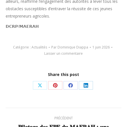
ailleurs, réaffirmé l’engagement des autorités à lever tous les
obstacles susceptibles d’entraver la réussite de ces jeunes
entrepreneurs agricoles.
𝗗𝗖𝗥𝗣/𝗠𝗔𝗘𝗥𝗔𝗛
Catégorie :
Actualités
Par
Dominique Diappa
1 juin 2026
Laisser un commentaire
Share this post
Partager
Partager
Partager
Partager
sur
sur
sur
sur
X
Pinterest
Facebook
LinkedIn
Navigation
PRÉCÉDENT
article
𝐏𝐢𝐥𝐨𝐭𝐚𝐠𝐞 𝐝𝐞𝐬 𝐄𝐏𝐄 𝐝𝐮 𝐌𝐀𝐄𝐑𝐀𝐇 : 𝐮𝐧𝐞