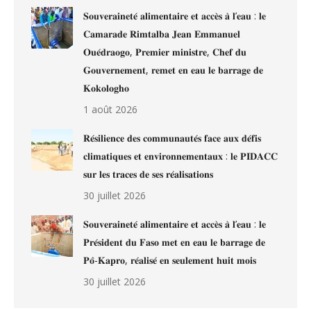
𝐒𝐨𝐮𝐯𝐞𝐫𝐚𝐢𝐧𝐞𝐭𝐞́ 𝐚𝐥𝐢𝐦𝐞𝐧𝐭𝐚𝐢𝐫𝐞 𝐞𝐭 𝐚𝐜𝐜𝐞̀𝐬 𝐚̀ 𝐥’𝐞𝐚𝐮 : 𝐥𝐞
𝐂𝐚𝐦𝐚𝐫𝐚𝐝𝐞 𝐑𝐢𝐦𝐭𝐚𝐥𝐛𝐚 𝐉𝐞𝐚𝐧 𝐄𝐦𝐦𝐚𝐧𝐮𝐞𝐥
𝐎𝐮𝐞́𝐝𝐫𝐚𝐨𝐠𝐨, 𝐏𝐫𝐞𝐦𝐢𝐞𝐫 𝐦𝐢𝐧𝐢𝐬𝐭𝐫𝐞, 𝐂𝐡𝐞𝐟 𝐝𝐮
𝐆𝐨𝐮𝐯𝐞𝐫𝐧𝐞𝐦𝐞𝐧𝐭, 𝐫𝐞𝐦𝐞𝐭 𝐞𝐧 𝐞𝐚𝐮 𝐥𝐞 𝐛𝐚𝐫𝐫𝐚𝐠𝐞 𝐝𝐞
𝐊𝐨𝐤𝐨𝐥𝐨𝐠𝐡𝐨
1 août 2026
𝐑𝐞́𝐬𝐢𝐥𝐢𝐞𝐧𝐜𝐞 𝐝𝐞𝐬 𝐜𝐨𝐦𝐦𝐮𝐧𝐚𝐮𝐭𝐞́𝐬 𝐟𝐚𝐜𝐞 𝐚𝐮𝐱 𝐝𝐞́𝐟𝐢𝐬
𝐜𝐥𝐢𝐦𝐚𝐭𝐢𝐪𝐮𝐞𝐬 𝐞𝐭 𝐞𝐧𝐯𝐢𝐫𝐨𝐧𝐧𝐞𝐦𝐞𝐧𝐭𝐚𝐮𝐱 : 𝐥𝐞 𝐏𝐈𝐃𝐀𝐂𝐂
𝐬𝐮𝐫 𝐥𝐞𝐬 𝐭𝐫𝐚𝐜𝐞𝐬 𝐝𝐞 𝐬𝐞𝐬 𝐫𝐞́𝐚𝐥𝐢𝐬𝐚𝐭𝐢𝐨𝐧𝐬
30 juillet 2026
𝐒𝐨𝐮𝐯𝐞𝐫𝐚𝐢𝐧𝐞𝐭𝐞́ 𝐚𝐥𝐢𝐦𝐞𝐧𝐭𝐚𝐢𝐫𝐞 𝐞𝐭 𝐚𝐜𝐜𝐞̀𝐬 𝐚̀ 𝐥’𝐞𝐚𝐮 : 𝐥𝐞
𝐏𝐫𝐞́𝐬𝐢𝐝𝐞𝐧𝐭 𝐝𝐮 𝐅𝐚𝐬𝐨 𝐦𝐞𝐭 𝐞𝐧 𝐞𝐚𝐮 𝐥𝐞 𝐛𝐚𝐫𝐫𝐚𝐠𝐞 𝐝𝐞
𝐏𝐨̂-𝐊𝐚𝐩𝐫𝐨, 𝐫𝐞́𝐚𝐥𝐢𝐬𝐞́ 𝐞𝐧 𝐬𝐞𝐮𝐥𝐞𝐦𝐞𝐧𝐭 𝐡𝐮𝐢𝐭 𝐦𝐨𝐢𝐬
30 juillet 2026