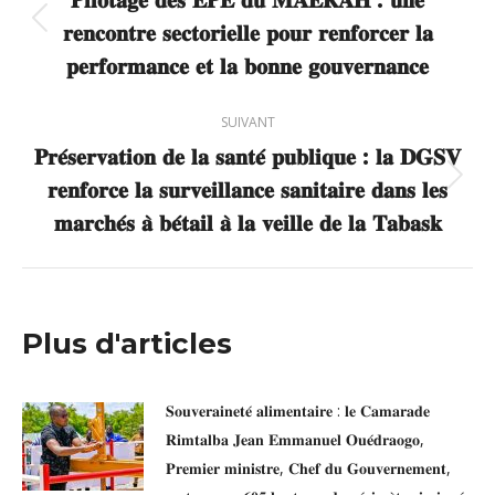
𝐫𝐞𝐧𝐜𝐨𝐧𝐭𝐫𝐞 𝐬𝐞𝐜𝐭𝐨𝐫𝐢𝐞𝐥𝐥𝐞 𝐩𝐨𝐮𝐫 𝐫𝐞𝐧𝐟𝐨𝐫𝐜𝐞𝐫 𝐥𝐚
Article
précédent
𝐩𝐞𝐫𝐟𝐨𝐫𝐦𝐚𝐧𝐜𝐞 𝐞𝐭 𝐥𝐚 𝐛𝐨𝐧𝐧𝐞 𝐠𝐨𝐮𝐯𝐞𝐫𝐧𝐚𝐧𝐜𝐞
:
SUIVANT
𝐏𝐫𝐞́𝐬𝐞𝐫𝐯𝐚𝐭𝐢𝐨𝐧 𝐝𝐞 𝐥𝐚 𝐬𝐚𝐧𝐭𝐞́ 𝐩𝐮𝐛𝐥𝐢𝐪𝐮𝐞 : 𝐥𝐚 𝐃𝐆𝐒𝐕
𝐫𝐞𝐧𝐟𝐨𝐫𝐜𝐞 𝐥𝐚 𝐬𝐮𝐫𝐯𝐞𝐢𝐥𝐥𝐚𝐧𝐜𝐞 𝐬𝐚𝐧𝐢𝐭𝐚𝐢𝐫𝐞 𝐝𝐚𝐧𝐬 𝐥𝐞𝐬
Article
suivant
𝐦𝐚𝐫𝐜𝐡𝐞́𝐬 𝐚̀ 𝐛𝐞́𝐭𝐚𝐢𝐥 𝐚̀ 𝐥𝐚 𝐯𝐞𝐢𝐥𝐥𝐞 𝐝𝐞 𝐥𝐚 𝐓𝐚𝐛𝐚𝐬𝐤
:
Plus d'articles
𝐒𝐨𝐮𝐯𝐞𝐫𝐚𝐢𝐧𝐞𝐭𝐞́ 𝐚𝐥𝐢𝐦𝐞𝐧𝐭𝐚𝐢𝐫𝐞 : 𝐥𝐞 𝐂𝐚𝐦𝐚𝐫𝐚𝐝𝐞
𝐑𝐢𝐦𝐭𝐚𝐥𝐛𝐚 𝐉𝐞𝐚𝐧 𝐄𝐦𝐦𝐚𝐧𝐮𝐞𝐥 𝐎𝐮𝐞́𝐝𝐫𝐚𝐨𝐠𝐨,
𝐏𝐫𝐞𝐦𝐢𝐞𝐫 𝐦𝐢𝐧𝐢𝐬𝐭𝐫𝐞, 𝐂𝐡𝐞𝐟 𝐝𝐮 𝐆𝐨𝐮𝐯𝐞𝐫𝐧𝐞𝐦𝐞𝐧𝐭,