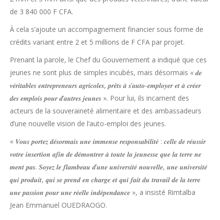
de 3 840 000 F CFA.
À cela s’ajoute un accompagnement financier sous forme de
crédits variant entre 2 et 5 millions de F CFA par projet.
Prenant la parole, le Chef du Gouvernement a indiqué que ces
jeunes ne sont plus de simples incubés, mais désormais « 𝒅𝒆
𝒗𝒆́𝒓𝒊𝒕𝒂𝒃𝒍𝒆𝒔 𝒆𝒏𝒕𝒓𝒆𝒑𝒓𝒆𝒏𝒆𝒖𝒓𝒔 𝒂𝒈𝒓𝒊𝒄𝒐𝒍𝒆𝒔, 𝒑𝒓𝒆̂𝒕𝒔 𝒂̀ 𝒔’𝒂𝒖𝒕𝒐-𝒆𝒎𝒑𝒍𝒐𝒚𝒆𝒓 𝒆𝒕 𝒂̀ 𝒄𝒓𝒆́𝒆𝒓
𝒅𝒆𝒔 𝒆𝒎𝒑𝒍𝒐𝒊𝒔 𝒑𝒐𝒖𝒓 𝒅’𝒂𝒖𝒕𝒓𝒆𝒔 𝒋𝒆𝒖𝒏𝒆𝒔 ». Pour lui, ils incarnent des
acteurs de la souveraineté alimentaire et des ambassadeurs
d’une nouvelle vision de l’auto-emploi des jeunes.
« 𝑽𝒐𝒖𝒔 𝒑𝒐𝒓𝒕𝒆𝒛 𝒅𝒆́𝒔𝒐𝒓𝒎𝒂𝒊𝒔 𝒖𝒏𝒆 𝒊𝒎𝒎𝒆𝒏𝒔𝒆 𝒓𝒆𝒔𝒑𝒐𝒏𝒔𝒂𝒃𝒊𝒍𝒊𝒕𝒆́ : 𝒄𝒆𝒍𝒍𝒆 𝒅𝒆 𝒓𝒆́𝒖𝒔𝒔𝒊𝒓
𝒗𝒐𝒕𝒓𝒆 𝒊𝒏𝒔𝒆𝒓𝒕𝒊𝒐𝒏 𝒂𝒇𝒊𝒏 𝒅𝒆 𝒅𝒆́𝒎𝒐𝒏𝒕𝒓𝒆𝒓 𝒂̀ 𝒕𝒐𝒖𝒕𝒆 𝒍𝒂 𝒋𝒆𝒖𝒏𝒆𝒔𝒔𝒆 𝒒𝒖𝒆 𝒍𝒂 𝒕𝒆𝒓𝒓𝒆 𝒏𝒆
𝒎𝒆𝒏𝒕 𝒑𝒂𝒔. 𝑺𝒐𝒚𝒆𝒛 𝒍𝒆 𝒇𝒍𝒂𝒎𝒃𝒆𝒂𝒖 𝒅’𝒖𝒏𝒆 𝒖𝒏𝒊𝒗𝒆𝒓𝒔𝒊𝒕𝒆́ 𝒏𝒐𝒖𝒗𝒆𝒍𝒍𝒆, 𝒖𝒏𝒆 𝒖𝒏𝒊𝒗𝒆𝒓𝒔𝒊𝒕𝒆́
𝒒𝒖𝒊 𝒑𝒓𝒐𝒅𝒖𝒊𝒕, 𝒒𝒖𝒊 𝒔𝒆 𝒑𝒓𝒆𝒏𝒅 𝒆𝒏 𝒄𝒉𝒂𝒓𝒈𝒆 𝒆𝒕 𝒒𝒖𝒊 𝒇𝒂𝒊𝒕 𝒅𝒖 𝒕𝒓𝒂𝒗𝒂𝒊𝒍 𝒅𝒆 𝒍𝒂 𝒕𝒆𝒓𝒓𝒆
𝒖𝒏𝒆 𝒑𝒂𝒔𝒔𝒊𝒐𝒏 𝒑𝒐𝒖𝒓 𝒖𝒏𝒆 𝒓𝒆́𝒆𝒍𝒍𝒆 𝒊𝒏𝒅𝒆́𝒑𝒆𝒏𝒅𝒂𝒏𝒄𝒆 », a insisté Rimtalba
Jean Emmanuel OUEDRAOGO.