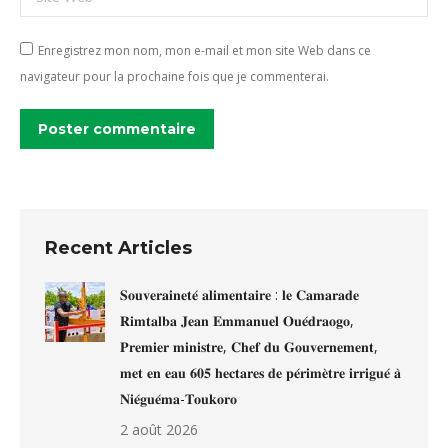
Enregistrez mon nom, mon e-mail et mon site Web dans ce
navigateur pour la prochaine fois que je commenterai.
Poster commentaire
Recent Articles
𝐒𝐨𝐮𝐯𝐞𝐫𝐚𝐢𝐧𝐞𝐭𝐞́ 𝐚𝐥𝐢𝐦𝐞𝐧𝐭𝐚𝐢𝐫𝐞 : 𝐥𝐞 𝐂𝐚𝐦𝐚𝐫𝐚𝐝𝐞
𝐑𝐢𝐦𝐭𝐚𝐥𝐛𝐚 𝐉𝐞𝐚𝐧 𝐄𝐦𝐦𝐚𝐧𝐮𝐞𝐥 𝐎𝐮𝐞́𝐝𝐫𝐚𝐨𝐠𝐨,
𝐏𝐫𝐞𝐦𝐢𝐞𝐫 𝐦𝐢𝐧𝐢𝐬𝐭𝐫𝐞, 𝐂𝐡𝐞𝐟 𝐝𝐮 𝐆𝐨𝐮𝐯𝐞𝐫𝐧𝐞𝐦𝐞𝐧𝐭,
𝐦𝐞𝐭 𝐞𝐧 𝐞𝐚𝐮 𝟔𝟎𝟓 𝐡𝐞𝐜𝐭𝐚𝐫𝐞𝐬 𝐝𝐞 𝐩𝐞́𝐫𝐢𝐦𝐞̀𝐭𝐫𝐞 𝐢𝐫𝐫𝐢𝐠𝐮𝐞́ 𝐚̀
𝐍𝐢𝐞́𝐠𝐮𝐞́𝐦𝐚-𝐓𝐨𝐮𝐤𝐨𝐫𝐨
2 août 2026