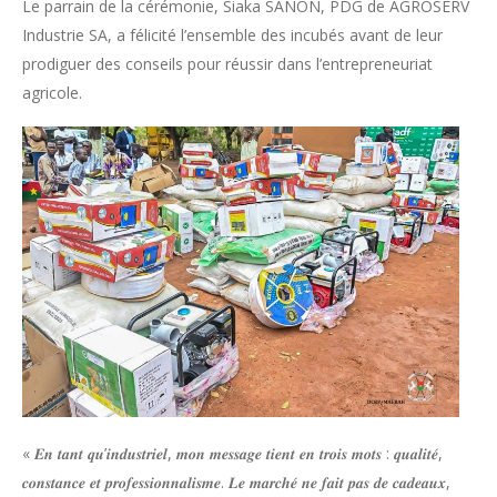
Le parrain de la cérémonie, Siaka SANON, PDG de AGROSERV
Industrie SA, a félicité l’ensemble des incubés avant de leur
prodiguer des conseils pour réussir dans l’entrepreneuriat
agricole.
« 𝑬𝒏 𝒕𝒂𝒏𝒕 𝒒𝒖’𝒊𝒏𝒅𝒖𝒔𝒕𝒓𝒊𝒆𝒍, 𝒎𝒐𝒏 𝒎𝒆𝒔𝒔𝒂𝒈𝒆 𝒕𝒊𝒆𝒏𝒕 𝒆𝒏 𝒕𝒓𝒐𝒊𝒔 𝒎𝒐𝒕𝒔 : 𝒒𝒖𝒂𝒍𝒊𝒕𝒆́,
𝒄𝒐𝒏𝒔𝒕𝒂𝒏𝒄𝒆 𝒆𝒕 𝒑𝒓𝒐𝒇𝒆𝒔𝒔𝒊𝒐𝒏𝒏𝒂𝒍𝒊𝒔𝒎𝒆. 𝑳𝒆 𝒎𝒂𝒓𝒄𝒉𝒆́ 𝒏𝒆 𝒇𝒂𝒊𝒕 𝒑𝒂𝒔 𝒅𝒆 𝒄𝒂𝒅𝒆𝒂𝒖𝒙,