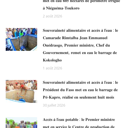
𝐦𝐞𝐭 𝐞𝐧 𝐞𝐚𝐮 𝟔𝟎𝟓 𝐡𝐞𝐜𝐭𝐚𝐫𝐞𝐬 𝐝𝐞 𝐩𝐞́𝐫𝐢𝐦𝐞̀𝐭𝐫𝐞 𝐢𝐫𝐫𝐢𝐠𝐮𝐞́
𝐚̀ 𝐍𝐢𝐞́𝐠𝐮𝐞́𝐦𝐚-𝐓𝐨𝐮𝐤𝐨𝐫𝐨
2 août 2026
𝐒𝐨𝐮𝐯𝐞𝐫𝐚𝐢𝐧𝐞𝐭𝐞́ 𝐚𝐥𝐢𝐦𝐞𝐧𝐭𝐚𝐢𝐫𝐞 𝐞𝐭 𝐚𝐜𝐜𝐞̀𝐬 𝐚̀ 𝐥’𝐞𝐚𝐮 : 𝐥𝐞
𝐂𝐚𝐦𝐚𝐫𝐚𝐝𝐞 𝐑𝐢𝐦𝐭𝐚𝐥𝐛𝐚 𝐉𝐞𝐚𝐧 𝐄𝐦𝐦𝐚𝐧𝐮𝐞𝐥
𝐎𝐮𝐞́𝐝𝐫𝐚𝐨𝐠𝐨, 𝐏𝐫𝐞𝐦𝐢𝐞𝐫 𝐦𝐢𝐧𝐢𝐬𝐭𝐫𝐞, 𝐂𝐡𝐞𝐟 𝐝𝐮
𝐆𝐨𝐮𝐯𝐞𝐫𝐧𝐞𝐦𝐞𝐧𝐭, 𝐫𝐞𝐦𝐞𝐭 𝐞𝐧 𝐞𝐚𝐮 𝐥𝐞 𝐛𝐚𝐫𝐫𝐚𝐠𝐞 𝐝𝐞
𝐊𝐨𝐤𝐨𝐥𝐨𝐠𝐡𝐨
1 août 2026
𝐒𝐨𝐮𝐯𝐞𝐫𝐚𝐢𝐧𝐞𝐭𝐞́ 𝐚𝐥𝐢𝐦𝐞𝐧𝐭𝐚𝐢𝐫𝐞 𝐞𝐭 𝐚𝐜𝐜𝐞̀𝐬 𝐚̀ 𝐥’𝐞𝐚𝐮 : 𝐥𝐞
𝐏𝐫𝐞́𝐬𝐢𝐝𝐞𝐧𝐭 𝐝𝐮 𝐅𝐚𝐬𝐨 𝐦𝐞𝐭 𝐞𝐧 𝐞𝐚𝐮 𝐥𝐞 𝐛𝐚𝐫𝐫𝐚𝐠𝐞 𝐝𝐞
𝐏𝐨̂-𝐊𝐚𝐩𝐫𝐨, 𝐫𝐞́𝐚𝐥𝐢𝐬𝐞́ 𝐞𝐧 𝐬𝐞𝐮𝐥𝐞𝐦𝐞𝐧𝐭 𝐡𝐮𝐢𝐭 𝐦𝐨𝐢𝐬
30 juillet 2026
𝐀𝐜𝐜𝐞̀𝐬 𝐚̀ 𝐥’𝐞𝐚𝐮 𝐩𝐨𝐭𝐚𝐛𝐥𝐞 : 𝐥𝐞 𝐏𝐫𝐞𝐦𝐢𝐞𝐫 𝐦𝐢𝐧𝐢𝐬𝐭𝐫𝐞
𝐦𝐞𝐭 𝐞𝐧 𝐬𝐞𝐫𝐯𝐢𝐜𝐞 𝐥𝐞 𝐂𝐞𝐧𝐭𝐫𝐞 𝐝𝐞 𝐩𝐫𝐨𝐝𝐮𝐜𝐭𝐢𝐨𝐧 𝐝𝐞