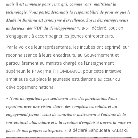
𝒎𝒂𝒊𝒔 𝒊𝒍 𝒆𝒔𝒕 𝒊𝒎𝒎𝒆𝒏𝒔𝒆 𝒑𝒐𝒖𝒓 𝒄𝒆𝒖𝒙 𝒒𝒖𝒊, 𝒄𝒐𝒎𝒎𝒆 𝒗𝒐𝒖𝒔, 𝒎𝒂𝒊̂𝒕𝒓𝒊𝒔𝒆𝒏𝒕 𝒍𝒂
𝒕𝒆𝒄𝒉𝒏𝒐𝒍𝒐𝒈𝒊𝒆. 𝑽𝒐𝒖𝒔 𝒑𝒐𝒓𝒕𝒆𝒛 𝒅𝒆́𝒔𝒐𝒓𝒎𝒂𝒊𝒔 𝒍𝒂 𝒓𝒆𝒔𝒑𝒐𝒏𝒔𝒂𝒃𝒊𝒍𝒊𝒕𝒆́ 𝒅𝒆 𝒑𝒓𝒐𝒖𝒗𝒆𝒓 𝒒𝒖𝒆 𝒍𝒆
𝑴𝒂𝒅𝒆 𝒊𝒏 𝑩𝒖𝒓𝒌𝒊𝒏𝒂 𝒆𝒔𝒕 𝒔𝒚𝒏𝒐𝒏𝒚𝒎𝒆 𝒅’𝒆𝒙𝒄𝒆𝒍𝒍𝒆𝒏𝒄𝒆. 𝑺𝒐𝒚𝒆𝒛 𝒅𝒆𝒔 𝒆𝒏𝒕𝒓𝒆𝒑𝒓𝒆𝒏𝒆𝒖𝒓𝒔
𝒂𝒖𝒅𝒂𝒄𝒊𝒆𝒖𝒙, 𝒅𝒆𝒔 𝑽𝑫𝑷 𝒅𝒖 𝒅𝒆́𝒗𝒆𝒍𝒐𝒑𝒑𝒆𝒎𝒆𝒏𝒕 », a-t-il déclaré, tout en
s’engageant à accompagner les jeunes entrepreneurs.
Par la voix de leur représentante, les incubés ont exprimé leur
reconnaissance à leurs encadreurs, au Gouvernement et
particulièrement au ministre chargé de l’Enseignement
supérieur, le Pr Adjima THIOMBIANO, pour cette initiative
ambitieuse qui place la jeunesse estudiantine au cœur du
développement national.
« 𝑵𝒐𝒖𝒔 𝒏𝒆 𝒓𝒆𝒑𝒂𝒓𝒕𝒐𝒏𝒔 𝒑𝒂𝒔 𝒔𝒆𝒖𝒍𝒆𝒎𝒆𝒏𝒕 𝒂𝒗𝒆𝒄 𝒅𝒆𝒔 𝒑𝒂𝒓𝒄𝒉𝒆𝒎𝒊𝒏𝒔. 𝑵𝒐𝒖𝒔
𝒓𝒆𝒑𝒂𝒓𝒕𝒐𝒏𝒔 𝒂𝒗𝒆𝒄 𝒖𝒏𝒆 𝒗𝒊𝒔𝒊𝒐𝒏 𝒄𝒍𝒂𝒊𝒓𝒆, 𝒅𝒆𝒔 𝒄𝒐𝒎𝒑𝒆́𝒕𝒆𝒏𝒄𝒆𝒔 𝒔𝒐𝒍𝒊𝒅𝒆𝒔 𝒆𝒕 𝒖𝒏
𝒆𝒏𝒈𝒂𝒈𝒆𝒎𝒆𝒏𝒕 𝒇𝒆𝒓𝒎𝒆 : 𝒄𝒆𝒍𝒖𝒊 𝒅𝒆 𝒄𝒐𝒏𝒕𝒓𝒊𝒃𝒖𝒆𝒓 𝒂𝒄𝒕𝒊𝒗𝒆𝒎𝒆𝒏𝒕 𝒂̀ 𝒍’𝒂𝒕𝒕𝒆𝒊𝒏𝒕𝒆 𝒅𝒆 𝒍𝒂
𝒔𝒐𝒖𝒗𝒆𝒓𝒂𝒊𝒏𝒆𝒕𝒆́ 𝒂𝒍𝒊𝒎𝒆𝒏𝒕𝒂𝒊𝒓𝒆 𝒆𝒕 𝒂̀ 𝒍𝒂 𝒄𝒓𝒆́𝒂𝒕𝒊𝒐𝒏 𝒅’𝒆𝒎𝒑𝒍𝒐𝒊𝒔 𝒂̀ 𝒕𝒓𝒂𝒗𝒆𝒓𝒔 𝒍𝒂 𝒎𝒊𝒔𝒆 𝒆𝒏
𝒑𝒍𝒂𝒄𝒆 𝒅𝒆 𝒏𝒐𝒔 𝒑𝒓𝒐𝒑𝒓𝒆𝒔 𝒆𝒏𝒕𝒓𝒆𝒑𝒓𝒊𝒔𝒆𝒔. », a déclaré Sahoudata KABORÉ.