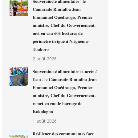
𝐒𝐨𝐮𝐯𝐞𝐫𝐚𝐢𝐧𝐞𝐭𝐞́ 𝐚𝐥𝐢𝐦𝐞𝐧𝐭𝐚𝐢𝐫𝐞 : 𝐥𝐞
𝐂𝐚𝐦𝐚𝐫𝐚𝐝𝐞 𝐑𝐢𝐦𝐭𝐚𝐥𝐛𝐚 𝐉𝐞𝐚𝐧
𝐄𝐦𝐦𝐚𝐧𝐮𝐞𝐥 𝐎𝐮𝐞́𝐝𝐫𝐚𝐨𝐠𝐨, 𝐏𝐫𝐞𝐦𝐢𝐞𝐫
𝐦𝐢𝐧𝐢𝐬𝐭𝐫𝐞, 𝐂𝐡𝐞𝐟 𝐝𝐮 𝐆𝐨𝐮𝐯𝐞𝐫𝐧𝐞𝐦𝐞𝐧𝐭,
𝐦𝐞𝐭 𝐞𝐧 𝐞𝐚𝐮 𝟔𝟎𝟓 𝐡𝐞𝐜𝐭𝐚𝐫𝐞𝐬 𝐝𝐞
𝐩𝐞́𝐫𝐢𝐦𝐞̀𝐭𝐫𝐞 𝐢𝐫𝐫𝐢𝐠𝐮𝐞́ 𝐚̀ 𝐍𝐢𝐞́𝐠𝐮𝐞́𝐦𝐚-
𝐓𝐨𝐮𝐤𝐨𝐫𝐨
2 août 2026
𝐒𝐨𝐮𝐯𝐞𝐫𝐚𝐢𝐧𝐞𝐭𝐞́ 𝐚𝐥𝐢𝐦𝐞𝐧𝐭𝐚𝐢𝐫𝐞 𝐞𝐭 𝐚𝐜𝐜𝐞̀𝐬 𝐚̀
𝐥’𝐞𝐚𝐮 : 𝐥𝐞 𝐂𝐚𝐦𝐚𝐫𝐚𝐝𝐞 𝐑𝐢𝐦𝐭𝐚𝐥𝐛𝐚 𝐉𝐞𝐚𝐧
𝐄𝐦𝐦𝐚𝐧𝐮𝐞𝐥 𝐎𝐮𝐞́𝐝𝐫𝐚𝐨𝐠𝐨, 𝐏𝐫𝐞𝐦𝐢𝐞𝐫
𝐦𝐢𝐧𝐢𝐬𝐭𝐫𝐞, 𝐂𝐡𝐞𝐟 𝐝𝐮 𝐆𝐨𝐮𝐯𝐞𝐫𝐧𝐞𝐦𝐞𝐧𝐭,
𝐫𝐞𝐦𝐞𝐭 𝐞𝐧 𝐞𝐚𝐮 𝐥𝐞 𝐛𝐚𝐫𝐫𝐚𝐠𝐞 𝐝𝐞
𝐊𝐨𝐤𝐨𝐥𝐨𝐠𝐡𝐨
1 août 2026
𝐑𝐞́𝐬𝐢𝐥𝐢𝐞𝐧𝐜𝐞 𝐝𝐞𝐬 𝐜𝐨𝐦𝐦𝐮𝐧𝐚𝐮𝐭𝐞́𝐬 𝐟𝐚𝐜𝐞