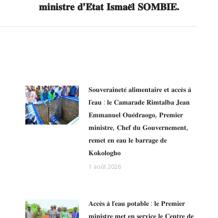
𝐦𝐢𝐧𝐢𝐬𝐭𝐫𝐞 𝐝’𝐄́𝐭𝐚𝐭 𝐈𝐬𝐦𝐚𝐞̈𝐥 𝐒𝐎𝐌𝐁𝐈𝐄.
𝐒𝐨𝐮𝐯𝐞𝐫𝐚𝐢𝐧𝐞𝐭𝐞́ 𝐚𝐥𝐢𝐦𝐞𝐧𝐭𝐚𝐢𝐫𝐞 𝐞𝐭 𝐚𝐜𝐜𝐞̀𝐬 𝐚̀
𝐥’𝐞𝐚𝐮 : 𝐥𝐞 𝐂𝐚𝐦𝐚𝐫𝐚𝐝𝐞 𝐑𝐢𝐦𝐭𝐚𝐥𝐛𝐚 𝐉𝐞𝐚𝐧
𝐄𝐦𝐦𝐚𝐧𝐮𝐞𝐥 𝐎𝐮𝐞́𝐝𝐫𝐚𝐨𝐠𝐨, 𝐏𝐫𝐞𝐦𝐢𝐞𝐫
𝐦𝐢𝐧𝐢𝐬𝐭𝐫𝐞, 𝐂𝐡𝐞𝐟 𝐝𝐮 𝐆𝐨𝐮𝐯𝐞𝐫𝐧𝐞𝐦𝐞𝐧𝐭,
𝐫𝐞𝐦𝐞𝐭 𝐞𝐧 𝐞𝐚𝐮 𝐥𝐞 𝐛𝐚𝐫𝐫𝐚𝐠𝐞 𝐝𝐞
𝐊𝐨𝐤𝐨𝐥𝐨𝐠𝐡𝐨
1 août 2026
𝐀𝐜𝐜𝐞̀𝐬 𝐚̀ 𝐥’𝐞𝐚𝐮 𝐩𝐨𝐭𝐚𝐛𝐥𝐞 : 𝐥𝐞 𝐏𝐫𝐞𝐦𝐢𝐞𝐫
𝐦𝐢𝐧𝐢𝐬𝐭𝐫𝐞 𝐦𝐞𝐭 𝐞𝐧 𝐬𝐞𝐫𝐯𝐢𝐜𝐞 𝐥𝐞 𝐂𝐞𝐧𝐭𝐫𝐞 𝐝𝐞