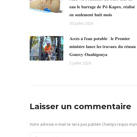
𝐞𝐚𝐮 𝐥𝐞 𝐛𝐚𝐫𝐫𝐚𝐠𝐞 𝐝𝐞 𝐏𝐨̂-𝐊𝐚𝐩𝐫𝐨, 𝐫𝐞́𝐚𝐥𝐢𝐬𝐞́
𝐞𝐧 𝐬𝐞𝐮𝐥𝐞𝐦𝐞𝐧𝐭 𝐡𝐮𝐢𝐭 𝐦𝐨𝐢𝐬
30 juillet 2026
𝐀𝐜𝐜𝐞̀𝐬 𝐚̀ 𝐥’𝐞𝐚𝐮 𝐩𝐨𝐭𝐚𝐛𝐥𝐞 : 𝐥𝐞 𝐏𝐫𝐞𝐦𝐢𝐞𝐫
𝐦𝐢𝐧𝐢𝐬𝐭𝐫𝐞 𝐥𝐚𝐧𝐜𝐞 𝐥𝐞𝐬 𝐭𝐫𝐚𝐯𝐚𝐮𝐱 𝐝𝐮 𝐫𝐞́𝐬𝐞𝐚𝐮
𝐆𝐨𝐮𝐫𝐜𝐲-𝐎𝐮𝐚𝐡𝐢𝐠𝐨𝐮𝐲𝐚
5 juillet 2026
Laisser un commentaire
Votre adresse e-mail ne sera pas publiée Champs requis ma
Commentaire