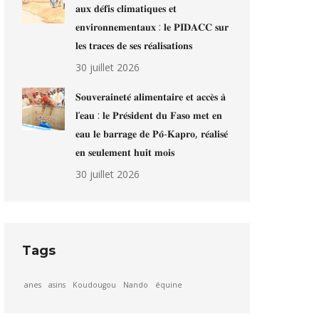
𝐚𝐮𝐱 𝐝𝐞́𝐟𝐢𝐬 𝐜𝐥𝐢𝐦𝐚𝐭𝐢𝐪𝐮𝐞𝐬 𝐞𝐭
𝐞𝐧𝐯𝐢𝐫𝐨𝐧𝐧𝐞𝐦𝐞𝐧𝐭𝐚𝐮𝐱 : 𝐥𝐞 𝐏𝐈𝐃𝐀𝐂𝐂 𝐬𝐮𝐫
𝐥𝐞𝐬 𝐭𝐫𝐚𝐜𝐞𝐬 𝐝𝐞 𝐬𝐞𝐬 𝐫𝐞́𝐚𝐥𝐢𝐬𝐚𝐭𝐢𝐨𝐧𝐬
30 juillet 2026
𝐒𝐨𝐮𝐯𝐞𝐫𝐚𝐢𝐧𝐞𝐭𝐞́ 𝐚𝐥𝐢𝐦𝐞𝐧𝐭𝐚𝐢𝐫𝐞 𝐞𝐭 𝐚𝐜𝐜𝐞̀𝐬 𝐚̀
𝐥’𝐞𝐚𝐮 : 𝐥𝐞 𝐏𝐫𝐞́𝐬𝐢𝐝𝐞𝐧𝐭 𝐝𝐮 𝐅𝐚𝐬𝐨 𝐦𝐞𝐭 𝐞𝐧
𝐞𝐚𝐮 𝐥𝐞 𝐛𝐚𝐫𝐫𝐚𝐠𝐞 𝐝𝐞 𝐏𝐨̂-𝐊𝐚𝐩𝐫𝐨, 𝐫𝐞́𝐚𝐥𝐢𝐬𝐞́
𝐞𝐧 𝐬𝐞𝐮𝐥𝐞𝐦𝐞𝐧𝐭 𝐡𝐮𝐢𝐭 𝐦𝐨𝐢𝐬
30 juillet 2026
Tags
anes
asins
Koudougou
Nando
équine