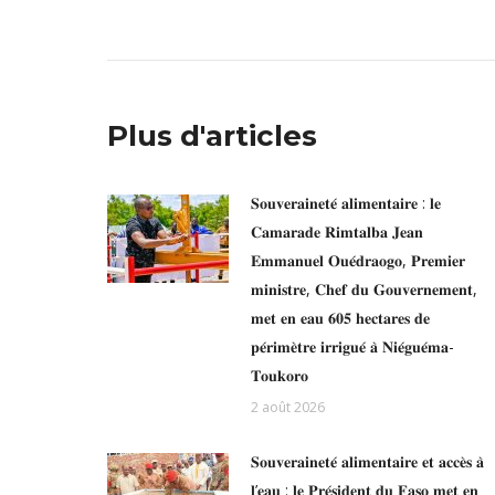
Plus d'articles
𝐒𝐨𝐮𝐯𝐞𝐫𝐚𝐢𝐧𝐞𝐭𝐞́ 𝐚𝐥𝐢𝐦𝐞𝐧𝐭𝐚𝐢𝐫𝐞 : 𝐥𝐞
𝐂𝐚𝐦𝐚𝐫𝐚𝐝𝐞 𝐑𝐢𝐦𝐭𝐚𝐥𝐛𝐚 𝐉𝐞𝐚𝐧
𝐄𝐦𝐦𝐚𝐧𝐮𝐞𝐥 𝐎𝐮𝐞́𝐝𝐫𝐚𝐨𝐠𝐨, 𝐏𝐫𝐞𝐦𝐢𝐞𝐫
𝐦𝐢𝐧𝐢𝐬𝐭𝐫𝐞, 𝐂𝐡𝐞𝐟 𝐝𝐮 𝐆𝐨𝐮𝐯𝐞𝐫𝐧𝐞𝐦𝐞𝐧𝐭,
𝐦𝐞𝐭 𝐞𝐧 𝐞𝐚𝐮 𝟔𝟎𝟓 𝐡𝐞𝐜𝐭𝐚𝐫𝐞𝐬 𝐝𝐞
𝐩𝐞́𝐫𝐢𝐦𝐞̀𝐭𝐫𝐞 𝐢𝐫𝐫𝐢𝐠𝐮𝐞́ 𝐚̀ 𝐍𝐢𝐞́𝐠𝐮𝐞́𝐦𝐚-
𝐓𝐨𝐮𝐤𝐨𝐫𝐨
2 août 2026
𝐒𝐨𝐮𝐯𝐞𝐫𝐚𝐢𝐧𝐞𝐭𝐞́ 𝐚𝐥𝐢𝐦𝐞𝐧𝐭𝐚𝐢𝐫𝐞 𝐞𝐭 𝐚𝐜𝐜𝐞̀𝐬 𝐚̀
𝐥’𝐞𝐚𝐮 : 𝐥𝐞 𝐏𝐫𝐞́𝐬𝐢𝐝𝐞𝐧𝐭 𝐝𝐮 𝐅𝐚𝐬𝐨 𝐦𝐞𝐭 𝐞𝐧