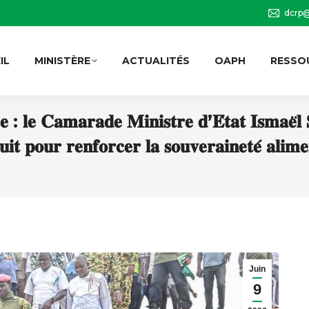
dcrp@
IL
MINISTÈRE
ACTUALITÉS
OAPH
RESSO
𝐜𝐞 : 𝐥𝐞 𝐂𝐚𝐦𝐚𝐫𝐚𝐝𝐞 𝐌𝐢𝐧𝐢𝐬𝐭𝐫𝐞 𝐝’𝐄́𝐭𝐚𝐭 𝐈𝐬𝐦𝐚𝐞̈𝐥 
𝐢𝐭 𝐩𝐨𝐮𝐫 𝐫𝐞𝐧𝐟𝐨𝐫𝐜𝐞𝐫 𝐥𝐚 𝐬𝐨𝐮𝐯𝐞𝐫𝐚𝐢𝐧𝐞𝐭𝐞́ 𝐚𝐥𝐢𝐦
Juin
9