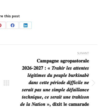
re this post
er
Partager
Partager
Partager
sur
sur
sur
Pinterest
Facebook
LinkedIn
SUIVANT
𝐂𝐚𝐦𝐩𝐚𝐠𝐧𝐞 𝐚𝐠𝐫𝐨𝐩𝐚𝐬𝐭𝐨𝐫𝐚𝐥𝐞
𝟐𝟎𝟐𝟔-𝟐𝟎𝟐𝟕 : « 𝑻𝒓𝒂𝒉𝒊𝒓 𝒍𝒆𝒔 𝒂𝒕𝒕𝒆𝒏𝒕𝒆𝒔
𝒍𝒆́𝒈𝒊𝒕𝒊𝒎𝒆𝒔 𝒅𝒖 𝒑𝒆𝒖𝒑𝒍𝒆 𝒃𝒖𝒓𝒌𝒊𝒏𝒂𝒃𝒆̀
𝒅𝒂𝒏𝒔 𝒄𝒆𝒕𝒕𝒆 𝒑𝒆́𝒓𝒊𝒐𝒅𝒆 𝒅𝒊𝒇𝒇𝒊𝒄𝒊𝒍𝒆 𝒏𝒆
Article
𝒔𝒆𝒓𝒂𝒊𝒕 𝒑𝒂𝒔 𝒖𝒏𝒆 𝒔𝒊𝒎𝒑𝒍𝒆 𝒅𝒆́𝒇𝒂𝒊𝒍𝒍𝒂𝒏𝒄𝒆
suivant
𝒕𝒆𝒄𝒉𝒏𝒊𝒒𝒖𝒆, 𝒄𝒆 𝒔𝒆𝒓𝒂𝒊𝒕 𝒖𝒏𝒆 𝒕𝒓𝒂𝒉𝒊𝒔𝒐𝒏
:
𝒅𝒆 𝒍𝒂 𝑵𝒂𝒕𝒊𝒐𝒏 », 𝐝𝐢𝐱𝐢𝐭 𝐥𝐞 𝐜𝐚𝐦𝐚𝐫𝐚𝐝𝐞