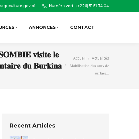
agriculture.gov.bf
Numéro vert : (+226) 51 51 34 04
URCES
ANNONCES
CONTACT
Recherche
:
𝐒𝐎𝐌𝐁𝐈𝐄́ 𝐯𝐢𝐬𝐢𝐭𝐞 𝐥𝐞
Vous êtes ici :
Accueil
Actualités
𝐧𝐭𝐚𝐢𝐫𝐞 𝐝𝐮 𝐁𝐮𝐫𝐤𝐢𝐧𝐚
𝐌𝐨𝐛𝐢𝐥𝐢𝐬𝐚𝐭𝐢𝐨𝐧 𝐝𝐞𝐬 𝐞𝐚𝐮𝐱 𝐝𝐞
𝐬𝐮𝐫𝐟𝐚𝐜𝐞…
Recent Articles