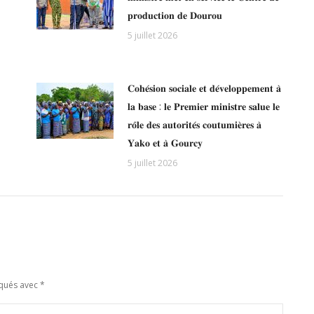
𝐩𝐫𝐨𝐝𝐮𝐜𝐭𝐢𝐨𝐧 𝐝𝐞 𝐃𝐨𝐮𝐫𝐨𝐮
5 juillet 2026
𝐂𝐨𝐡𝐞́𝐬𝐢𝐨𝐧 𝐬𝐨𝐜𝐢𝐚𝐥𝐞 𝐞𝐭 𝐝𝐞́𝐯𝐞𝐥𝐨𝐩𝐩𝐞𝐦𝐞𝐧𝐭 𝐚̀
𝐥𝐚 𝐛𝐚𝐬𝐞 : 𝐥𝐞 𝐏𝐫𝐞𝐦𝐢𝐞𝐫 𝐦𝐢𝐧𝐢𝐬𝐭𝐫𝐞 𝐬𝐚𝐥𝐮𝐞 𝐥𝐞
𝐫𝐨̂𝐥𝐞 𝐝𝐞𝐬 𝐚𝐮𝐭𝐨𝐫𝐢𝐭𝐞́𝐬 𝐜𝐨𝐮𝐭𝐮𝐦𝐢𝐞̀𝐫𝐞𝐬 𝐚̀
𝐘𝐚𝐤𝐨 𝐞𝐭 𝐚̀ 𝐆𝐨𝐮𝐫𝐜𝐲
5 juillet 2026
rqués avec
*