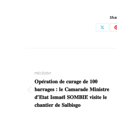
Sha
Partag
sur
X
Navigation
article
PRÉCÉDENT
𝐎𝐩𝐞́𝐫𝐚𝐭𝐢𝐨𝐧 𝐝𝐞 𝐜𝐮𝐫𝐚𝐠𝐞 𝐝𝐞 𝟏𝟎𝟎
𝐛𝐚𝐫𝐫𝐚𝐠𝐞𝐬 : 𝐥𝐞 𝐂𝐚𝐦𝐚𝐫𝐚𝐝𝐞 𝐌𝐢𝐧𝐢𝐬𝐭𝐫𝐞
Article
𝐝’𝐄́𝐭𝐚𝐭 𝐈𝐬𝐦𝐚𝐞̈𝐥 𝐒𝐎𝐌𝐁𝐈𝐄́ 𝐯𝐢𝐬𝐢𝐭𝐞 𝐥𝐞
précédent
𝐜𝐡𝐚𝐧𝐭𝐢𝐞𝐫 𝐝𝐞 𝐒𝐚𝐥𝐛𝐢𝐬𝐠𝐨
: