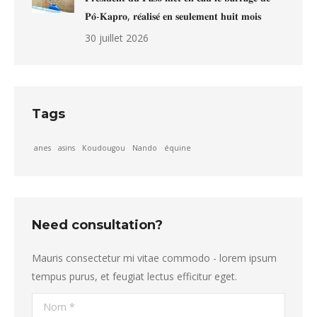
𝐏𝐨̂-𝐊𝐚𝐩𝐫𝐨, 𝐫𝐞́𝐚𝐥𝐢𝐬𝐞́ 𝐞𝐧 𝐬𝐞𝐮𝐥𝐞𝐦𝐞𝐧𝐭 𝐡𝐮𝐢𝐭 𝐦𝐨𝐢𝐬
30 juillet 2026
Tags
anes
asins
Koudougou
Nando
équine
Need consultation?
Mauris consectetur mi vitae commodo - lorem ipsum
tempus purus, et feugiat lectus efficitur eget.
Nom *