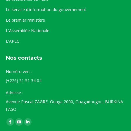
Le service d'information du gouvernement
Le premier ministère
L'Assemblée Nationale
L'APEC
Nos contacts
Numéro vert :
(+226) 51 51 34 04
Adresse :
Avenue Pascal ZAGRE, Ouaga 2000, Ouagadougou, BURKINA
FASO
Trouvez nous sur :
La
La
La