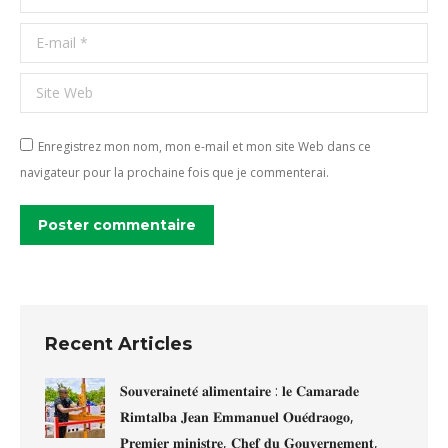
E-mail *
Site Web
Enregistrez mon nom, mon e-mail et mon site Web dans ce
navigateur pour la prochaine fois que je commenterai.
Poster commentaire
Recent Articles
𝐒𝐨𝐮𝐯𝐞𝐫𝐚𝐢𝐧𝐞𝐭𝐞́ 𝐚𝐥𝐢𝐦𝐞𝐧𝐭𝐚𝐢𝐫𝐞 : 𝐥𝐞 𝐂𝐚𝐦𝐚𝐫𝐚𝐝𝐞
𝐑𝐢𝐦𝐭𝐚𝐥𝐛𝐚 𝐉𝐞𝐚𝐧 𝐄𝐦𝐦𝐚𝐧𝐮𝐞𝐥 𝐎𝐮𝐞́𝐝𝐫𝐚𝐨𝐠𝐨,
𝐏𝐫𝐞𝐦𝐢𝐞𝐫 𝐦𝐢𝐧𝐢𝐬𝐭𝐫𝐞, 𝐂𝐡𝐞𝐟 𝐝𝐮 𝐆𝐨𝐮𝐯𝐞𝐫𝐧𝐞𝐦𝐞𝐧𝐭,