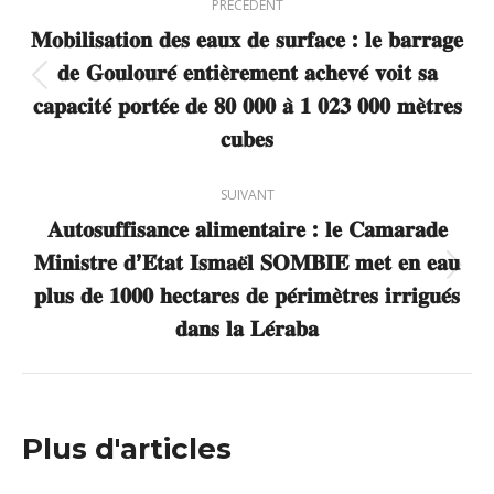
PRÉCÉDENT
article
𝐌𝐨𝐛𝐢𝐥𝐢𝐬𝐚𝐭𝐢𝐨𝐧 𝐝𝐞𝐬 𝐞𝐚𝐮𝐱 𝐝𝐞 𝐬𝐮𝐫𝐟𝐚𝐜𝐞 : 𝐥𝐞 𝐛𝐚𝐫𝐫𝐚𝐠𝐞
𝐝𝐞 𝐆𝐨𝐮𝐥𝐨𝐮𝐫𝐞́ 𝐞𝐧𝐭𝐢𝐞̀𝐫𝐞𝐦𝐞𝐧𝐭 𝐚𝐜𝐡𝐞𝐯𝐞́ 𝐯𝐨𝐢𝐭 𝐬𝐚
Article
𝐜𝐚𝐩𝐚𝐜𝐢𝐭𝐞́ 𝐩𝐨𝐫𝐭𝐞́𝐞 𝐝𝐞 𝟖𝟎 𝟎𝟎𝟎 𝐚̀ 𝟏 𝟎𝟐𝟑 𝟎𝟎𝟎 𝐦𝐞̀𝐭𝐫𝐞𝐬
précédent
𝐜𝐮𝐛𝐞𝐬
:
SUIVANT
𝐀𝐮𝐭𝐨𝐬𝐮𝐟𝐟𝐢𝐬𝐚𝐧𝐜𝐞 𝐚𝐥𝐢𝐦𝐞𝐧𝐭𝐚𝐢𝐫𝐞 : 𝐥𝐞 𝐂𝐚𝐦𝐚𝐫𝐚𝐝𝐞
𝐌𝐢𝐧𝐢𝐬𝐭𝐫𝐞 𝐝’𝐄́𝐭𝐚𝐭 𝐈𝐬𝐦𝐚𝐞̈𝐥 𝐒𝐎𝐌𝐁𝐈𝐄́ 𝐦𝐞𝐭 𝐞𝐧 𝐞𝐚𝐮
Article
𝐩𝐥𝐮𝐬 𝐝𝐞 𝟏𝟎𝟎𝟎 𝐡𝐞𝐜𝐭𝐚𝐫𝐞𝐬 𝐝𝐞 𝐩𝐞́𝐫𝐢𝐦𝐞̀𝐭𝐫𝐞𝐬 𝐢𝐫𝐫𝐢𝐠𝐮𝐞́𝐬
suivant
𝐝𝐚𝐧𝐬 𝐥𝐚 𝐋𝐞́𝐫𝐚𝐛𝐚
:
Plus d'articles