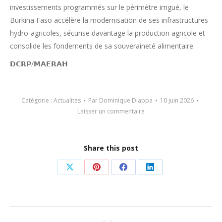
investissements programmés sur le périmètre irrigué, le
Burkina Faso accélère la modernisation de ses infrastructures
hydro-agricoles, sécurise davantage la production agricole et
consolide les fondements de sa souveraineté alimentaire.
𝗗𝗖𝗥𝗣/𝗠𝗔𝗘𝗥𝗔𝗛
Catégorie :
Actualités
Par
Dominique Diappa
10 juin 2026
Laisser un commentaire
Share this post
Partager
Partager
Partager
Partager
sur
sur
sur
sur
X
Pinterest
Facebook
LinkedIn
Navigation