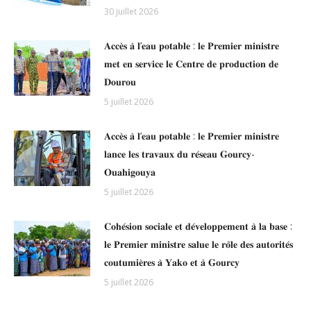
30 juillet 2026
𝐀𝐜𝐜𝐞̀𝐬 𝐚̀ 𝐥’𝐞𝐚𝐮 𝐩𝐨𝐭𝐚𝐛𝐥𝐞 : 𝐥𝐞 𝐏𝐫𝐞𝐦𝐢𝐞𝐫 𝐦𝐢𝐧𝐢𝐬𝐭𝐫𝐞
𝐦𝐞𝐭 𝐞𝐧 𝐬𝐞𝐫𝐯𝐢𝐜𝐞 𝐥𝐞 𝐂𝐞𝐧𝐭𝐫𝐞 𝐝𝐞 𝐩𝐫𝐨𝐝𝐮𝐜𝐭𝐢𝐨𝐧 𝐝𝐞
𝐃𝐨𝐮𝐫𝐨𝐮
5 juillet 2026
𝐀𝐜𝐜𝐞̀𝐬 𝐚̀ 𝐥’𝐞𝐚𝐮 𝐩𝐨𝐭𝐚𝐛𝐥𝐞 : 𝐥𝐞 𝐏𝐫𝐞𝐦𝐢𝐞𝐫 𝐦𝐢𝐧𝐢𝐬𝐭𝐫𝐞
𝐥𝐚𝐧𝐜𝐞 𝐥𝐞𝐬 𝐭𝐫𝐚𝐯𝐚𝐮𝐱 𝐝𝐮 𝐫𝐞́𝐬𝐞𝐚𝐮 𝐆𝐨𝐮𝐫𝐜𝐲-
𝐎𝐮𝐚𝐡𝐢𝐠𝐨𝐮𝐲𝐚
5 juillet 2026
𝐂𝐨𝐡𝐞́𝐬𝐢𝐨𝐧 𝐬𝐨𝐜𝐢𝐚𝐥𝐞 𝐞𝐭 𝐝𝐞́𝐯𝐞𝐥𝐨𝐩𝐩𝐞𝐦𝐞𝐧𝐭 𝐚̀ 𝐥𝐚 𝐛𝐚𝐬𝐞 :
𝐥𝐞 𝐏𝐫𝐞𝐦𝐢𝐞𝐫 𝐦𝐢𝐧𝐢𝐬𝐭𝐫𝐞 𝐬𝐚𝐥𝐮𝐞 𝐥𝐞 𝐫𝐨̂𝐥𝐞 𝐝𝐞𝐬 𝐚𝐮𝐭𝐨𝐫𝐢𝐭𝐞́𝐬
𝐜𝐨𝐮𝐭𝐮𝐦𝐢𝐞̀𝐫𝐞𝐬 𝐚̀ 𝐘𝐚𝐤𝐨 𝐞𝐭 𝐚̀ 𝐆𝐨𝐮𝐫𝐜𝐲
5 juillet 2026