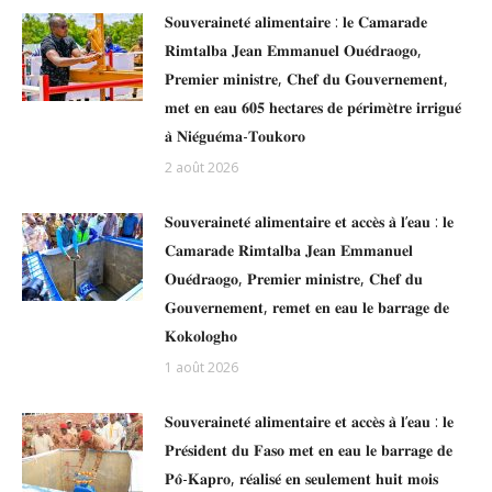
𝐒𝐨𝐮𝐯𝐞𝐫𝐚𝐢𝐧𝐞𝐭𝐞́ 𝐚𝐥𝐢𝐦𝐞𝐧𝐭𝐚𝐢𝐫𝐞 : 𝐥𝐞 𝐂𝐚𝐦𝐚𝐫𝐚𝐝𝐞
𝐑𝐢𝐦𝐭𝐚𝐥𝐛𝐚 𝐉𝐞𝐚𝐧 𝐄𝐦𝐦𝐚𝐧𝐮𝐞𝐥 𝐎𝐮𝐞́𝐝𝐫𝐚𝐨𝐠𝐨,
𝐏𝐫𝐞𝐦𝐢𝐞𝐫 𝐦𝐢𝐧𝐢𝐬𝐭𝐫𝐞, 𝐂𝐡𝐞𝐟 𝐝𝐮 𝐆𝐨𝐮𝐯𝐞𝐫𝐧𝐞𝐦𝐞𝐧𝐭,
𝐦𝐞𝐭 𝐞𝐧 𝐞𝐚𝐮 𝟔𝟎𝟓 𝐡𝐞𝐜𝐭𝐚𝐫𝐞𝐬 𝐝𝐞 𝐩𝐞́𝐫𝐢𝐦𝐞̀𝐭𝐫𝐞 𝐢𝐫𝐫𝐢𝐠𝐮𝐞́
𝐚̀ 𝐍𝐢𝐞́𝐠𝐮𝐞́𝐦𝐚-𝐓𝐨𝐮𝐤𝐨𝐫𝐨
2 août 2026
𝐒𝐨𝐮𝐯𝐞𝐫𝐚𝐢𝐧𝐞𝐭𝐞́ 𝐚𝐥𝐢𝐦𝐞𝐧𝐭𝐚𝐢𝐫𝐞 𝐞𝐭 𝐚𝐜𝐜𝐞̀𝐬 𝐚̀ 𝐥’𝐞𝐚𝐮 : 𝐥𝐞
𝐂𝐚𝐦𝐚𝐫𝐚𝐝𝐞 𝐑𝐢𝐦𝐭𝐚𝐥𝐛𝐚 𝐉𝐞𝐚𝐧 𝐄𝐦𝐦𝐚𝐧𝐮𝐞𝐥
𝐎𝐮𝐞́𝐝𝐫𝐚𝐨𝐠𝐨, 𝐏𝐫𝐞𝐦𝐢𝐞𝐫 𝐦𝐢𝐧𝐢𝐬𝐭𝐫𝐞, 𝐂𝐡𝐞𝐟 𝐝𝐮
𝐆𝐨𝐮𝐯𝐞𝐫𝐧𝐞𝐦𝐞𝐧𝐭, 𝐫𝐞𝐦𝐞𝐭 𝐞𝐧 𝐞𝐚𝐮 𝐥𝐞 𝐛𝐚𝐫𝐫𝐚𝐠𝐞 𝐝𝐞
𝐊𝐨𝐤𝐨𝐥𝐨𝐠𝐡𝐨
1 août 2026
𝐒𝐨𝐮𝐯𝐞𝐫𝐚𝐢𝐧𝐞𝐭𝐞́ 𝐚𝐥𝐢𝐦𝐞𝐧𝐭𝐚𝐢𝐫𝐞 𝐞𝐭 𝐚𝐜𝐜𝐞̀𝐬 𝐚̀ 𝐥’𝐞𝐚𝐮 : 𝐥𝐞
𝐏𝐫𝐞́𝐬𝐢𝐝𝐞𝐧𝐭 𝐝𝐮 𝐅𝐚𝐬𝐨 𝐦𝐞𝐭 𝐞𝐧 𝐞𝐚𝐮 𝐥𝐞 𝐛𝐚𝐫𝐫𝐚𝐠𝐞 𝐝𝐞
𝐏𝐨̂-𝐊𝐚𝐩𝐫𝐨, 𝐫𝐞́𝐚𝐥𝐢𝐬𝐞́ 𝐞𝐧 𝐬𝐞𝐮𝐥𝐞𝐦𝐞𝐧𝐭 𝐡𝐮𝐢𝐭 𝐦𝐨𝐢𝐬