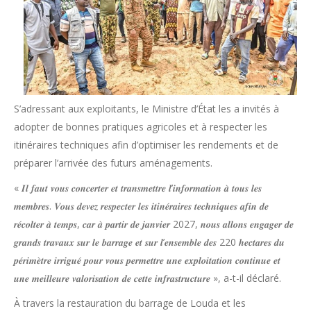
S’adressant aux exploitants, le Ministre d’État les a invités à
adopter de bonnes pratiques agricoles et à respecter les
itinéraires techniques afin d’optimiser les rendements et de
préparer l’arrivée des futurs aménagements.
« 𝑰𝒍 𝒇𝒂𝒖𝒕 𝒗𝒐𝒖𝒔 𝒄𝒐𝒏𝒄𝒆𝒓𝒕𝒆𝒓 𝒆𝒕 𝒕𝒓𝒂𝒏𝒔𝒎𝒆𝒕𝒕𝒓𝒆 𝒍’𝒊𝒏𝒇𝒐𝒓𝒎𝒂𝒕𝒊𝒐𝒏 𝒂̀ 𝒕𝒐𝒖𝒔 𝒍𝒆𝒔
𝒎𝒆𝒎𝒃𝒓𝒆𝒔. 𝑽𝒐𝒖𝒔 𝒅𝒆𝒗𝒆𝒛 𝒓𝒆𝒔𝒑𝒆𝒄𝒕𝒆𝒓 𝒍𝒆𝒔 𝒊𝒕𝒊𝒏𝒆́𝒓𝒂𝒊𝒓𝒆𝒔 𝒕𝒆𝒄𝒉𝒏𝒊𝒒𝒖𝒆𝒔 𝒂𝒇𝒊𝒏 𝒅𝒆
𝒓𝒆́𝒄𝒐𝒍𝒕𝒆𝒓 𝒂̀ 𝒕𝒆𝒎𝒑𝒔, 𝒄𝒂𝒓 𝒂̀ 𝒑𝒂𝒓𝒕𝒊𝒓 𝒅𝒆 𝒋𝒂𝒏𝒗𝒊𝒆𝒓 2027, 𝒏𝒐𝒖𝒔 𝒂𝒍𝒍𝒐𝒏𝒔 𝒆𝒏𝒈𝒂𝒈𝒆𝒓 𝒅𝒆
𝒈𝒓𝒂𝒏𝒅𝒔 𝒕𝒓𝒂𝒗𝒂𝒖𝒙 𝒔𝒖𝒓 𝒍𝒆 𝒃𝒂𝒓𝒓𝒂𝒈𝒆 𝒆𝒕 𝒔𝒖𝒓 𝒍’𝒆𝒏𝒔𝒆𝒎𝒃𝒍𝒆 𝒅𝒆𝒔 220 𝒉𝒆𝒄𝒕𝒂𝒓𝒆𝒔 𝒅𝒖
𝒑𝒆́𝒓𝒊𝒎𝒆̀𝒕𝒓𝒆 𝒊𝒓𝒓𝒊𝒈𝒖𝒆́ 𝒑𝒐𝒖𝒓 𝒗𝒐𝒖𝒔 𝒑𝒆𝒓𝒎𝒆𝒕𝒕𝒓𝒆 𝒖𝒏𝒆 𝒆𝒙𝒑𝒍𝒐𝒊𝒕𝒂𝒕𝒊𝒐𝒏 𝒄𝒐𝒏𝒕𝒊𝒏𝒖𝒆 𝒆𝒕
𝒖𝒏𝒆 𝒎𝒆𝒊𝒍𝒍𝒆𝒖𝒓𝒆 𝒗𝒂𝒍𝒐𝒓𝒊𝒔𝒂𝒕𝒊𝒐𝒏 𝒅𝒆 𝒄𝒆𝒕𝒕𝒆 𝒊𝒏𝒇𝒓𝒂𝒔𝒕𝒓𝒖𝒄𝒕𝒖𝒓𝒆 », a-t-il déclaré.
À travers la restauration du barrage de Louda et les