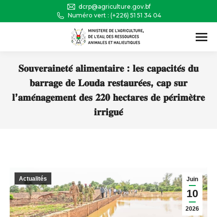
dcrp@agriculture.gov.bf
Numéro vert : (+226) 51 51 34 04
Recherche
:
𝐒𝐨𝐮𝐯𝐞𝐫𝐚𝐢𝐧𝐞𝐭𝐞́ 𝐚𝐥𝐢𝐦𝐞𝐧𝐭𝐚𝐢𝐫𝐞 : 𝐥𝐞𝐬 𝐜𝐚𝐩𝐚𝐜𝐢𝐭𝐞́𝐬 𝐝𝐮
𝐛𝐚𝐫𝐫𝐚𝐠𝐞 𝐝𝐞 𝐋𝐨𝐮𝐝𝐚 𝐫𝐞𝐬𝐭𝐚𝐮𝐫𝐞́𝐞𝐬, 𝐜𝐚𝐩 𝐬𝐮𝐫
𝐥’𝐚𝐦𝐞́𝐧𝐚𝐠𝐞𝐦𝐞𝐧𝐭 𝐝𝐞𝐬 𝟐𝟐𝟎 𝐡𝐞𝐜𝐭𝐚𝐫𝐞𝐬 𝐝𝐞 𝐩𝐞́𝐫𝐢𝐦𝐞̀𝐭𝐫𝐞
𝐢𝐫𝐫𝐢𝐠𝐮𝐞́
Vous êtes ici :
Actualités
Juin
10
2026