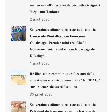
𝐦𝐞𝐭 𝐞𝐧 𝐞𝐚𝐮 𝟔𝟎𝟓 𝐡𝐞𝐜𝐭𝐚𝐫𝐞𝐬 𝐝𝐞 𝐩𝐞́𝐫𝐢𝐦𝐞̀𝐭𝐫𝐞 𝐢𝐫𝐫𝐢𝐠𝐮𝐞́ 𝐚̀
𝐍𝐢𝐞́𝐠𝐮𝐞́𝐦𝐚-𝐓𝐨𝐮𝐤𝐨𝐫𝐨
2 août 2026
𝐒𝐨𝐮𝐯𝐞𝐫𝐚𝐢𝐧𝐞𝐭𝐞́ 𝐚𝐥𝐢𝐦𝐞𝐧𝐭𝐚𝐢𝐫𝐞 𝐞𝐭 𝐚𝐜𝐜𝐞̀𝐬 𝐚̀ 𝐥’𝐞𝐚𝐮 : 𝐥𝐞
𝐂𝐚𝐦𝐚𝐫𝐚𝐝𝐞 𝐑𝐢𝐦𝐭𝐚𝐥𝐛𝐚 𝐉𝐞𝐚𝐧 𝐄𝐦𝐦𝐚𝐧𝐮𝐞𝐥
𝐎𝐮𝐞́𝐝𝐫𝐚𝐨𝐠𝐨, 𝐏𝐫𝐞𝐦𝐢𝐞𝐫 𝐦𝐢𝐧𝐢𝐬𝐭𝐫𝐞, 𝐂𝐡𝐞𝐟 𝐝𝐮
𝐆𝐨𝐮𝐯𝐞𝐫𝐧𝐞𝐦𝐞𝐧𝐭, 𝐫𝐞𝐦𝐞𝐭 𝐞𝐧 𝐞𝐚𝐮 𝐥𝐞 𝐛𝐚𝐫𝐫𝐚𝐠𝐞 𝐝𝐞
𝐊𝐨𝐤𝐨𝐥𝐨𝐠𝐡𝐨
1 août 2026
𝐑𝐞́𝐬𝐢𝐥𝐢𝐞𝐧𝐜𝐞 𝐝𝐞𝐬 𝐜𝐨𝐦𝐦𝐮𝐧𝐚𝐮𝐭𝐞́𝐬 𝐟𝐚𝐜𝐞 𝐚𝐮𝐱 𝐝𝐞́𝐟𝐢𝐬
𝐜𝐥𝐢𝐦𝐚𝐭𝐢𝐪𝐮𝐞𝐬 𝐞𝐭 𝐞𝐧𝐯𝐢𝐫𝐨𝐧𝐧𝐞𝐦𝐞𝐧𝐭𝐚𝐮𝐱 : 𝐥𝐞 𝐏𝐈𝐃𝐀𝐂𝐂
𝐬𝐮𝐫 𝐥𝐞𝐬 𝐭𝐫𝐚𝐜𝐞𝐬 𝐝𝐞 𝐬𝐞𝐬 𝐫𝐞́𝐚𝐥𝐢𝐬𝐚𝐭𝐢𝐨𝐧𝐬
30 juillet 2026
𝐒𝐨𝐮𝐯𝐞𝐫𝐚𝐢𝐧𝐞𝐭𝐞́ 𝐚𝐥𝐢𝐦𝐞𝐧𝐭𝐚𝐢𝐫𝐞 𝐞𝐭 𝐚𝐜𝐜𝐞̀𝐬 𝐚̀ 𝐥’𝐞𝐚𝐮 : 𝐥𝐞
𝐏𝐫𝐞́𝐬𝐢𝐝𝐞𝐧𝐭 𝐝𝐮 𝐅𝐚𝐬𝐨 𝐦𝐞𝐭 𝐞𝐧 𝐞𝐚𝐮 𝐥𝐞 𝐛𝐚𝐫𝐫𝐚𝐠𝐞 𝐝𝐞