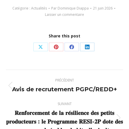
Catégorie :
Actualités
Par
Dominique Diappa
21 juin 2026
Laisser un commentaire
Share this post
Partager
Partager
Partager
Partager
sur
sur
sur
sur
X
Pinterest
Facebook
LinkedIn
Navigation
PRÉCÉDENT
article
Avis de recrutement PGPC/REDD+
Article
précédent
:
SUIVANT
𝐑𝐞𝐧𝐟𝐨𝐫𝐜𝐞𝐦𝐞𝐧𝐭 𝐝𝐞 𝐥𝐚 𝐫𝐞́𝐬𝐢𝐥𝐢𝐞𝐧𝐜𝐞 𝐝𝐞𝐬 𝐩𝐞𝐭𝐢𝐭𝐬
𝐩𝐫𝐨𝐝𝐮𝐜𝐭𝐞𝐮𝐫𝐬 : 𝐥𝐞 𝐏𝐫𝐨𝐠𝐫𝐚𝐦𝐦𝐞 𝐑𝐄𝐒𝐈-𝟐𝐏 𝐝𝐨𝐭𝐞 𝐝𝐞𝐬
Article
suivant