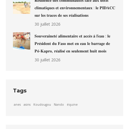
𝐑𝐞́𝐬𝐢𝐥𝐢𝐞𝐧𝐜𝐞 𝐝𝐞𝐬 𝐜𝐨𝐦𝐦𝐮𝐧𝐚𝐮𝐭𝐞́𝐬 𝐟𝐚𝐜𝐞 𝐚𝐮𝐱 𝐝𝐞́𝐟𝐢𝐬
𝐜𝐥𝐢𝐦𝐚𝐭𝐢𝐪𝐮𝐞𝐬 𝐞𝐭 𝐞𝐧𝐯𝐢𝐫𝐨𝐧𝐧𝐞𝐦𝐞𝐧𝐭𝐚𝐮𝐱 : 𝐥𝐞 𝐏𝐈𝐃𝐀𝐂𝐂
𝐬𝐮𝐫 𝐥𝐞𝐬 𝐭𝐫𝐚𝐜𝐞𝐬 𝐝𝐞 𝐬𝐞𝐬 𝐫𝐞́𝐚𝐥𝐢𝐬𝐚𝐭𝐢𝐨𝐧𝐬
30 juillet 2026
𝐒𝐨𝐮𝐯𝐞𝐫𝐚𝐢𝐧𝐞𝐭𝐞́ 𝐚𝐥𝐢𝐦𝐞𝐧𝐭𝐚𝐢𝐫𝐞 𝐞𝐭 𝐚𝐜𝐜𝐞̀𝐬 𝐚̀ 𝐥’𝐞𝐚𝐮 : 𝐥𝐞
𝐏𝐫𝐞́𝐬𝐢𝐝𝐞𝐧𝐭 𝐝𝐮 𝐅𝐚𝐬𝐨 𝐦𝐞𝐭 𝐞𝐧 𝐞𝐚𝐮 𝐥𝐞 𝐛𝐚𝐫𝐫𝐚𝐠𝐞 𝐝𝐞
𝐏𝐨̂-𝐊𝐚𝐩𝐫𝐨, 𝐫𝐞́𝐚𝐥𝐢𝐬𝐞́ 𝐞𝐧 𝐬𝐞𝐮𝐥𝐞𝐦𝐞𝐧𝐭 𝐡𝐮𝐢𝐭 𝐦𝐨𝐢𝐬
30 juillet 2026
Tags
anes
asins
Koudougou
Nando
équine