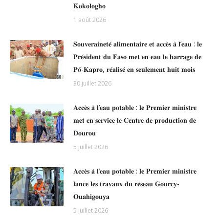
𝐊𝐨𝐤𝐨𝐥𝐨𝐠𝐡𝐨
1 août 2026
𝐒𝐨𝐮𝐯𝐞𝐫𝐚𝐢𝐧𝐞𝐭𝐞́ 𝐚𝐥𝐢𝐦𝐞𝐧𝐭𝐚𝐢𝐫𝐞 𝐞𝐭 𝐚𝐜𝐜𝐞̀𝐬 𝐚̀ 𝐥’𝐞𝐚𝐮 : 𝐥𝐞
𝐏𝐫𝐞́𝐬𝐢𝐝𝐞𝐧𝐭 𝐝𝐮 𝐅𝐚𝐬𝐨 𝐦𝐞𝐭 𝐞𝐧 𝐞𝐚𝐮 𝐥𝐞 𝐛𝐚𝐫𝐫𝐚𝐠𝐞 𝐝𝐞
𝐏𝐨̂-𝐊𝐚𝐩𝐫𝐨, 𝐫𝐞́𝐚𝐥𝐢𝐬𝐞́ 𝐞𝐧 𝐬𝐞𝐮𝐥𝐞𝐦𝐞𝐧𝐭 𝐡𝐮𝐢𝐭 𝐦𝐨𝐢𝐬
30 juillet 2026
𝐀𝐜𝐜𝐞̀𝐬 𝐚̀ 𝐥’𝐞𝐚𝐮 𝐩𝐨𝐭𝐚𝐛𝐥𝐞 : 𝐥𝐞 𝐏𝐫𝐞𝐦𝐢𝐞𝐫 𝐦𝐢𝐧𝐢𝐬𝐭𝐫𝐞
𝐦𝐞𝐭 𝐞𝐧 𝐬𝐞𝐫𝐯𝐢𝐜𝐞 𝐥𝐞 𝐂𝐞𝐧𝐭𝐫𝐞 𝐝𝐞 𝐩𝐫𝐨𝐝𝐮𝐜𝐭𝐢𝐨𝐧 𝐝𝐞
𝐃𝐨𝐮𝐫𝐨𝐮
5 juillet 2026
𝐀𝐜𝐜𝐞̀𝐬 𝐚̀ 𝐥’𝐞𝐚𝐮 𝐩𝐨𝐭𝐚𝐛𝐥𝐞 : 𝐥𝐞 𝐏𝐫𝐞𝐦𝐢𝐞𝐫 𝐦𝐢𝐧𝐢𝐬𝐭𝐫𝐞
𝐥𝐚𝐧𝐜𝐞 𝐥𝐞𝐬 𝐭𝐫𝐚𝐯𝐚𝐮𝐱 𝐝𝐮 𝐫𝐞́𝐬𝐞𝐚𝐮 𝐆𝐨𝐮𝐫𝐜𝐲-
𝐎𝐮𝐚𝐡𝐢𝐠𝐨𝐮𝐲𝐚
5 juillet 2026