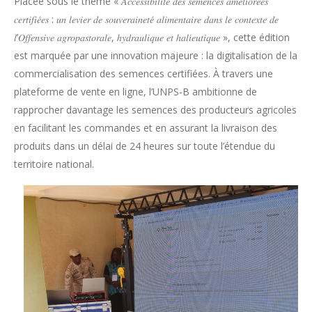
Placée sous le thème « 𝐴𝑐𝑐𝑒𝑠𝑠𝑖𝑏𝑖𝑙𝑖𝑡𝑒́ 𝑑𝑒𝑠 𝑠𝑒𝑚𝑒𝑛𝑐𝑒𝑠 𝑎𝑚𝑒́𝑙𝑖𝑜𝑟𝑒́𝑒𝑠
𝑐𝑒𝑟𝑡𝑖𝑓𝑖𝑒́𝑒𝑠 : 𝑢𝑛 𝑙𝑒𝑣𝑖𝑒𝑟 𝑑𝑒 𝑠𝑜𝑢𝑣𝑒𝑟𝑎𝑖𝑛𝑒𝑡𝑒́ 𝑎𝑙𝑖𝑚𝑒𝑛𝑡𝑎𝑖𝑟𝑒 𝑑𝑎𝑛𝑠 𝑙𝑒 𝑐𝑜𝑛𝑡𝑒𝑥𝑡𝑒 𝑑𝑒
𝑙’𝑂𝑓𝑓𝑒𝑛𝑠𝑖𝑣𝑒 𝑎𝑔𝑟𝑜𝑝𝑎𝑠𝑡𝑜𝑟𝑎𝑙𝑒, ℎ𝑦𝑑𝑟𝑎𝑢𝑙𝑖𝑞𝑢𝑒 𝑒𝑡 ℎ𝑎𝑙𝑖𝑒𝑢𝑡𝑖𝑞𝑢𝑒 », cette édition
est marquée par une innovation majeure : la digitalisation de la
commercialisation des semences certifiées. À travers une
plateforme de vente en ligne, l’UNPS-B ambitionne de
rapprocher davantage les semences des producteurs agricoles
en facilitant les commandes et en assurant la livraison des
produits dans un délai de 24 heures sur toute l’étendue du
territoire national.