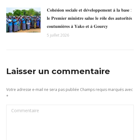
𝐂𝐨𝐡𝐞́𝐬𝐢𝐨𝐧 𝐬𝐨𝐜𝐢𝐚𝐥𝐞 𝐞𝐭 𝐝𝐞́𝐯𝐞𝐥𝐨𝐩𝐩𝐞𝐦𝐞𝐧𝐭 𝐚̀ 𝐥𝐚 𝐛𝐚𝐬𝐞 :
𝐥𝐞 𝐏𝐫𝐞𝐦𝐢𝐞𝐫 𝐦𝐢𝐧𝐢𝐬𝐭𝐫𝐞 𝐬𝐚𝐥𝐮𝐞 𝐥𝐞 𝐫𝐨̂𝐥𝐞 𝐝𝐞𝐬 𝐚𝐮𝐭𝐨𝐫𝐢𝐭𝐞́𝐬
𝐜𝐨𝐮𝐭𝐮𝐦𝐢𝐞̀𝐫𝐞𝐬 𝐚̀ 𝐘𝐚𝐤𝐨 𝐞𝐭 𝐚̀ 𝐆𝐨𝐮𝐫𝐜𝐲
5 juillet 2026
Laisser un commentaire
Votre adresse e-mail ne sera pas publiée Champs requis marqués avec
*
Commentaire