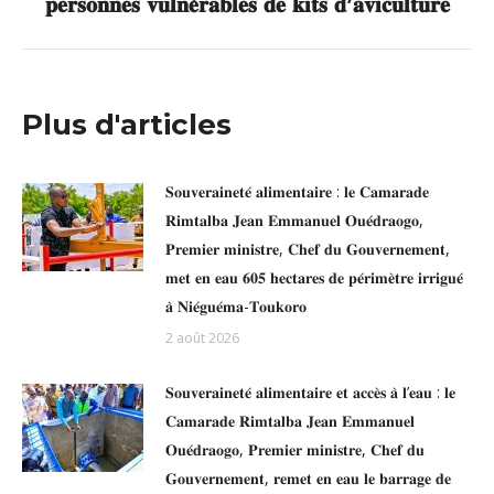
𝐩𝐞𝐫𝐬𝐨𝐧𝐧𝐞𝐬 𝐯𝐮𝐥𝐧𝐞́𝐫𝐚𝐛𝐥𝐞𝐬 𝐝𝐞 𝐤𝐢𝐭𝐬 𝐝’𝐚𝐯𝐢𝐜𝐮𝐥𝐭𝐮𝐫𝐞
:
Plus d'articles
𝐒𝐨𝐮𝐯𝐞𝐫𝐚𝐢𝐧𝐞𝐭𝐞́ 𝐚𝐥𝐢𝐦𝐞𝐧𝐭𝐚𝐢𝐫𝐞 : 𝐥𝐞 𝐂𝐚𝐦𝐚𝐫𝐚𝐝𝐞
𝐑𝐢𝐦𝐭𝐚𝐥𝐛𝐚 𝐉𝐞𝐚𝐧 𝐄𝐦𝐦𝐚𝐧𝐮𝐞𝐥 𝐎𝐮𝐞́𝐝𝐫𝐚𝐨𝐠𝐨,
𝐏𝐫𝐞𝐦𝐢𝐞𝐫 𝐦𝐢𝐧𝐢𝐬𝐭𝐫𝐞, 𝐂𝐡𝐞𝐟 𝐝𝐮 𝐆𝐨𝐮𝐯𝐞𝐫𝐧𝐞𝐦𝐞𝐧𝐭,
𝐦𝐞𝐭 𝐞𝐧 𝐞𝐚𝐮 𝟔𝟎𝟓 𝐡𝐞𝐜𝐭𝐚𝐫𝐞𝐬 𝐝𝐞 𝐩𝐞́𝐫𝐢𝐦𝐞̀𝐭𝐫𝐞 𝐢𝐫𝐫𝐢𝐠𝐮𝐞́
𝐚̀ 𝐍𝐢𝐞́𝐠𝐮𝐞́𝐦𝐚-𝐓𝐨𝐮𝐤𝐨𝐫𝐨
2 août 2026
𝐒𝐨𝐮𝐯𝐞𝐫𝐚𝐢𝐧𝐞𝐭𝐞́ 𝐚𝐥𝐢𝐦𝐞𝐧𝐭𝐚𝐢𝐫𝐞 𝐞𝐭 𝐚𝐜𝐜𝐞̀𝐬 𝐚̀ 𝐥’𝐞𝐚𝐮 : 𝐥𝐞
𝐂𝐚𝐦𝐚𝐫𝐚𝐝𝐞 𝐑𝐢𝐦𝐭𝐚𝐥𝐛𝐚 𝐉𝐞𝐚𝐧 𝐄𝐦𝐦𝐚𝐧𝐮𝐞𝐥
𝐎𝐮𝐞́𝐝𝐫𝐚𝐨𝐠𝐨, 𝐏𝐫𝐞𝐦𝐢𝐞𝐫 𝐦𝐢𝐧𝐢𝐬𝐭𝐫𝐞, 𝐂𝐡𝐞𝐟 𝐝𝐮
𝐆𝐨𝐮𝐯𝐞𝐫𝐧𝐞𝐦𝐞𝐧𝐭, 𝐫𝐞𝐦𝐞𝐭 𝐞𝐧 𝐞𝐚𝐮 𝐥𝐞 𝐛𝐚𝐫𝐫𝐚𝐠𝐞 𝐝𝐞