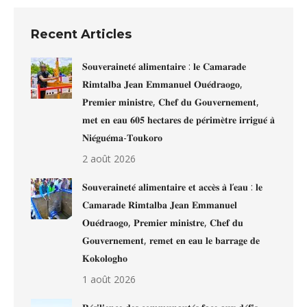
Recent Articles
𝐒𝐨𝐮𝐯𝐞𝐫𝐚𝐢𝐧𝐞𝐭𝐞́ 𝐚𝐥𝐢𝐦𝐞𝐧𝐭𝐚𝐢𝐫𝐞 : 𝐥𝐞 𝐂𝐚𝐦𝐚𝐫𝐚𝐝𝐞
𝐑𝐢𝐦𝐭𝐚𝐥𝐛𝐚 𝐉𝐞𝐚𝐧 𝐄𝐦𝐦𝐚𝐧𝐮𝐞𝐥 𝐎𝐮𝐞́𝐝𝐫𝐚𝐨𝐠𝐨,
𝐏𝐫𝐞𝐦𝐢𝐞𝐫 𝐦𝐢𝐧𝐢𝐬𝐭𝐫𝐞, 𝐂𝐡𝐞𝐟 𝐝𝐮 𝐆𝐨𝐮𝐯𝐞𝐫𝐧𝐞𝐦𝐞𝐧𝐭,
𝐦𝐞𝐭 𝐞𝐧 𝐞𝐚𝐮 𝟔𝟎𝟓 𝐡𝐞𝐜𝐭𝐚𝐫𝐞𝐬 𝐝𝐞 𝐩𝐞́𝐫𝐢𝐦𝐞̀𝐭𝐫𝐞 𝐢𝐫𝐫𝐢𝐠𝐮𝐞́ 𝐚̀
𝐍𝐢𝐞́𝐠𝐮𝐞́𝐦𝐚-𝐓𝐨𝐮𝐤𝐨𝐫𝐨
2 août 2026
𝐒𝐨𝐮𝐯𝐞𝐫𝐚𝐢𝐧𝐞𝐭𝐞́ 𝐚𝐥𝐢𝐦𝐞𝐧𝐭𝐚𝐢𝐫𝐞 𝐞𝐭 𝐚𝐜𝐜𝐞̀𝐬 𝐚̀ 𝐥’𝐞𝐚𝐮 : 𝐥𝐞
𝐂𝐚𝐦𝐚𝐫𝐚𝐝𝐞 𝐑𝐢𝐦𝐭𝐚𝐥𝐛𝐚 𝐉𝐞𝐚𝐧 𝐄𝐦𝐦𝐚𝐧𝐮𝐞𝐥
𝐎𝐮𝐞́𝐝𝐫𝐚𝐨𝐠𝐨, 𝐏𝐫𝐞𝐦𝐢𝐞𝐫 𝐦𝐢𝐧𝐢𝐬𝐭𝐫𝐞, 𝐂𝐡𝐞𝐟 𝐝𝐮
𝐆𝐨𝐮𝐯𝐞𝐫𝐧𝐞𝐦𝐞𝐧𝐭, 𝐫𝐞𝐦𝐞𝐭 𝐞𝐧 𝐞𝐚𝐮 𝐥𝐞 𝐛𝐚𝐫𝐫𝐚𝐠𝐞 𝐝𝐞
𝐊𝐨𝐤𝐨𝐥𝐨𝐠𝐡𝐨
1 août 2026