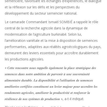
semencière, favorisant les échanges d’expériences, le dialogue
et la réflexion sur les défis et les perspectives du
développement du secteur semencier national.
Le camarade Commandant Ismaël SOMBIÉ a rappelé le rôle
central de la recherche agricole dans la dynamique de
modernisation de l’agriculture burkinabè. Selon lui,
l’amélioration variétale et la mise à disposition de semences
performantes, adaptées aux réalités agroécologiques du pays,
demeurent des leviers essentiels pour accroître durablement
les productions agricoles.
« 𝑪𝒆𝒕𝒕𝒆 𝒓𝒆𝒏𝒄𝒐𝒏𝒕𝒓𝒆 𝒏𝒐𝒖𝒔 𝒓𝒂𝒑𝒑𝒆𝒍𝒍𝒆 𝒆́𝒈𝒂𝒍𝒆𝒎𝒆𝒏𝒕 𝒍𝒂 𝒑𝒍𝒂𝒄𝒆 𝒔𝒕𝒓𝒂𝒕𝒆́𝒈𝒊𝒒𝒖𝒆 𝒅𝒆𝒔
𝒔𝒆𝒎𝒆𝒏𝒄𝒆𝒔 𝒅𝒂𝒏𝒔 𝒏𝒐𝒕𝒓𝒆 𝒂𝒎𝒃𝒊𝒕𝒊𝒐𝒏 𝒅𝒆 𝒑𝒂𝒓𝒗𝒆𝒏𝒊𝒓 𝒂̀ 𝒖𝒏𝒆 𝒔𝒐𝒖𝒗𝒆𝒓𝒂𝒊𝒏𝒆𝒕𝒆́
𝒂𝒍𝒊𝒎𝒆𝒏𝒕𝒂𝒊𝒓𝒆 𝒅𝒖𝒓𝒂𝒃𝒍𝒆. 𝑳𝒂 𝒅𝒊𝒔𝒑𝒐𝒏𝒊𝒃𝒊𝒍𝒊𝒕𝒆́ 𝒆𝒕 𝒍’𝒖𝒕𝒊𝒍𝒊𝒔𝒂𝒕𝒊𝒐𝒏 𝒅𝒆 𝒔𝒆𝒎𝒆𝒏𝒄𝒆𝒔
𝒂𝒎𝒆́𝒍𝒊𝒐𝒓𝒆́𝒆𝒔 𝒄𝒆𝒓𝒕𝒊𝒇𝒊𝒆́𝒆𝒔 𝒄𝒐𝒏𝒔𝒕𝒊𝒕𝒖𝒆𝒏𝒕 𝒖𝒏 𝒍𝒆𝒗𝒊𝒆𝒓 𝒎𝒂𝒋𝒆𝒖𝒓 𝒑𝒐𝒖𝒓 𝒂𝒄𝒄𝒓𝒐𝒊̂𝒕𝒓𝒆 𝒍𝒆𝒔
𝒓𝒆𝒏𝒅𝒆𝒎𝒆𝒏𝒕𝒔 𝒂𝒈𝒓𝒊𝒄𝒐𝒍𝒆𝒔, 𝒂𝒎𝒆́𝒍𝒊𝒐𝒓𝒆𝒓 𝒍𝒂 𝒑𝒓𝒐𝒅𝒖𝒄𝒕𝒊𝒗𝒊𝒕𝒆́ 𝒆𝒕 𝒓𝒆𝒏𝒇𝒐𝒓𝒄𝒆𝒓 𝒍𝒂
𝒓𝒆́𝒔𝒊𝒍𝒊𝒆𝒏𝒄𝒆 𝒅𝒆 𝒏𝒐𝒔 𝒔𝒚𝒔𝒕𝒆̀𝒎𝒆𝒔 𝒅𝒆 𝒑𝒓𝒐𝒅𝒖𝒄𝒕𝒊𝒐𝒏 », a-t-il indiqué.