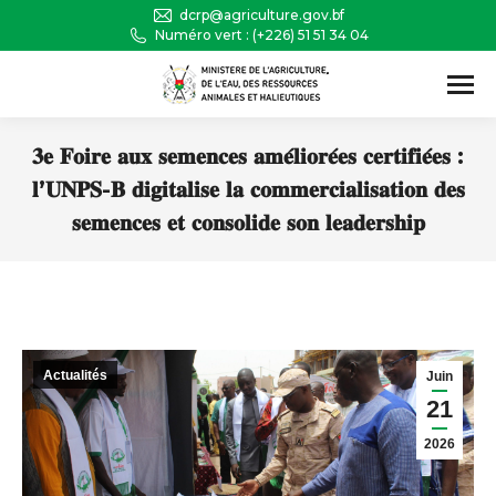
dcrp@agriculture.gov.bf
Numéro vert : (+226) 51 51 34 04
Recherche
:
𝟑𝐞 𝐅𝐨𝐢𝐫𝐞 𝐚𝐮𝐱 𝐬𝐞𝐦𝐞𝐧𝐜𝐞𝐬 𝐚𝐦𝐞́𝐥𝐢𝐨𝐫𝐞́𝐞𝐬 𝐜𝐞𝐫𝐭𝐢𝐟𝐢𝐞́𝐞𝐬 :
𝐥’𝐔𝐍𝐏𝐒-𝐁 𝐝𝐢𝐠𝐢𝐭𝐚𝐥𝐢𝐬𝐞 𝐥𝐚 𝐜𝐨𝐦𝐦𝐞𝐫𝐜𝐢𝐚𝐥𝐢𝐬𝐚𝐭𝐢𝐨𝐧 𝐝𝐞𝐬
𝐬𝐞𝐦𝐞𝐧𝐜𝐞𝐬 𝐞𝐭 𝐜𝐨𝐧𝐬𝐨𝐥𝐢𝐝𝐞 𝐬𝐨𝐧 𝐥𝐞𝐚𝐝𝐞𝐫𝐬𝐡𝐢𝐩
Vous êtes ici :
Actualités
Juin
21
2026