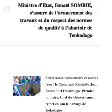
𝐌𝐢𝐧𝐢𝐬𝐭𝐫𝐞 𝐝’𝐄́𝐭𝐚𝐭, 𝐈𝐬𝐦𝐚𝐞̈𝐥 𝐒𝐎𝐌𝐁𝐈𝐄́,
Article
𝐬’𝐚𝐬𝐬𝐮𝐫𝐞 𝐝𝐞 𝐥’𝐚𝐯𝐚𝐧𝐜𝐞𝐦𝐞𝐧𝐭 𝐝𝐞𝐬
suivant
𝐭𝐫𝐚𝐯𝐚𝐮𝐱 𝐞𝐭 𝐝𝐮 𝐫𝐞𝐬𝐩𝐞𝐜𝐭 𝐝𝐞𝐬 𝐧𝐨𝐫𝐦𝐞𝐬
:
𝐝𝐞 𝐪𝐮𝐚𝐥𝐢𝐭𝐞́ 𝐚̀ 𝐥’𝐚𝐛𝐚𝐭𝐭𝐨𝐢𝐫 𝐝𝐞
𝐓𝐞𝐧𝐤𝐨𝐝𝐨𝐠𝐨
𝐒𝐨𝐮𝐯𝐞𝐫𝐚𝐢𝐧𝐞𝐭𝐞́ 𝐚𝐥𝐢𝐦𝐞𝐧𝐭𝐚𝐢𝐫𝐞 𝐞𝐭 𝐚𝐜𝐜𝐞̀𝐬 𝐚̀
𝐥’𝐞𝐚𝐮 : 𝐥𝐞 𝐂𝐚𝐦𝐚𝐫𝐚𝐝𝐞 𝐑𝐢𝐦𝐭𝐚𝐥𝐛𝐚 𝐉𝐞𝐚𝐧
𝐄𝐦𝐦𝐚𝐧𝐮𝐞𝐥 𝐎𝐮𝐞́𝐝𝐫𝐚𝐨𝐠𝐨, 𝐏𝐫𝐞𝐦𝐢𝐞𝐫
𝐦𝐢𝐧𝐢𝐬𝐭𝐫𝐞, 𝐂𝐡𝐞𝐟 𝐝𝐮 𝐆𝐨𝐮𝐯𝐞𝐫𝐧𝐞𝐦𝐞𝐧𝐭,
𝐫𝐞𝐦𝐞𝐭 𝐞𝐧 𝐞𝐚𝐮 𝐥𝐞 𝐛𝐚𝐫𝐫𝐚𝐠𝐞 𝐝𝐞
𝐊𝐨𝐤𝐨𝐥𝐨𝐠𝐡𝐨