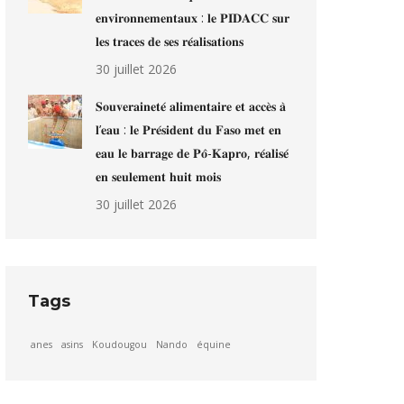
𝐞𝐧𝐯𝐢𝐫𝐨𝐧𝐧𝐞𝐦𝐞𝐧𝐭𝐚𝐮𝐱 : 𝐥𝐞 𝐏𝐈𝐃𝐀𝐂𝐂 𝐬𝐮𝐫
𝐥𝐞𝐬 𝐭𝐫𝐚𝐜𝐞𝐬 𝐝𝐞 𝐬𝐞𝐬 𝐫𝐞́𝐚𝐥𝐢𝐬𝐚𝐭𝐢𝐨𝐧𝐬
30 juillet 2026
𝐒𝐨𝐮𝐯𝐞𝐫𝐚𝐢𝐧𝐞𝐭𝐞́ 𝐚𝐥𝐢𝐦𝐞𝐧𝐭𝐚𝐢𝐫𝐞 𝐞𝐭 𝐚𝐜𝐜𝐞̀𝐬 𝐚̀
𝐥’𝐞𝐚𝐮 : 𝐥𝐞 𝐏𝐫𝐞́𝐬𝐢𝐝𝐞𝐧𝐭 𝐝𝐮 𝐅𝐚𝐬𝐨 𝐦𝐞𝐭 𝐞𝐧
𝐞𝐚𝐮 𝐥𝐞 𝐛𝐚𝐫𝐫𝐚𝐠𝐞 𝐝𝐞 𝐏𝐨̂-𝐊𝐚𝐩𝐫𝐨, 𝐫𝐞́𝐚𝐥𝐢𝐬𝐞́
𝐞𝐧 𝐬𝐞𝐮𝐥𝐞𝐦𝐞𝐧𝐭 𝐡𝐮𝐢𝐭 𝐦𝐨𝐢𝐬
30 juillet 2026
Tags
anes
asins
Koudougou
Nando
équine