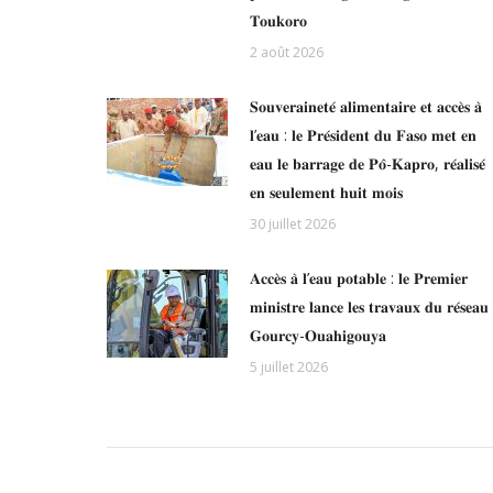
𝐓𝐨𝐮𝐤𝐨𝐫𝐨
2 août 2026
𝐒𝐨𝐮𝐯𝐞𝐫𝐚𝐢𝐧𝐞𝐭𝐞́ 𝐚𝐥𝐢𝐦𝐞𝐧𝐭𝐚𝐢𝐫𝐞 𝐞𝐭 𝐚𝐜𝐜𝐞̀𝐬 𝐚̀
𝐥’𝐞𝐚𝐮 : 𝐥𝐞 𝐏𝐫𝐞́𝐬𝐢𝐝𝐞𝐧𝐭 𝐝𝐮 𝐅𝐚𝐬𝐨 𝐦𝐞𝐭 𝐞𝐧
𝐞𝐚𝐮 𝐥𝐞 𝐛𝐚𝐫𝐫𝐚𝐠𝐞 𝐝𝐞 𝐏𝐨̂-𝐊𝐚𝐩𝐫𝐨, 𝐫𝐞́𝐚𝐥𝐢𝐬𝐞́
𝐞𝐧 𝐬𝐞𝐮𝐥𝐞𝐦𝐞𝐧𝐭 𝐡𝐮𝐢𝐭 𝐦𝐨𝐢𝐬
30 juillet 2026
𝐀𝐜𝐜𝐞̀𝐬 𝐚̀ 𝐥’𝐞𝐚𝐮 𝐩𝐨𝐭𝐚𝐛𝐥𝐞 : 𝐥𝐞 𝐏𝐫𝐞𝐦𝐢𝐞𝐫
𝐦𝐢𝐧𝐢𝐬𝐭𝐫𝐞 𝐥𝐚𝐧𝐜𝐞 𝐥𝐞𝐬 𝐭𝐫𝐚𝐯𝐚𝐮𝐱 𝐝𝐮 𝐫𝐞́𝐬𝐞𝐚𝐮
𝐆𝐨𝐮𝐫𝐜𝐲-𝐎𝐮𝐚𝐡𝐢𝐠𝐨𝐮𝐲𝐚
5 juillet 2026