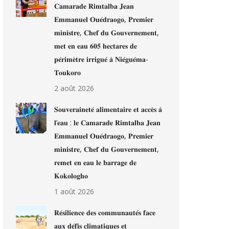
𝐂𝐚𝐦𝐚𝐫𝐚𝐝𝐞 𝐑𝐢𝐦𝐭𝐚𝐥𝐛𝐚 𝐉𝐞𝐚𝐧
𝐄𝐦𝐦𝐚𝐧𝐮𝐞𝐥 𝐎𝐮𝐞́𝐝𝐫𝐚𝐨𝐠𝐨, 𝐏𝐫𝐞𝐦𝐢𝐞𝐫
𝐦𝐢𝐧𝐢𝐬𝐭𝐫𝐞, 𝐂𝐡𝐞𝐟 𝐝𝐮 𝐆𝐨𝐮𝐯𝐞𝐫𝐧𝐞𝐦𝐞𝐧𝐭,
𝐦𝐞𝐭 𝐞𝐧 𝐞𝐚𝐮 𝟔𝟎𝟓 𝐡𝐞𝐜𝐭𝐚𝐫𝐞𝐬 𝐝𝐞
𝐩𝐞́𝐫𝐢𝐦𝐞̀𝐭𝐫𝐞 𝐢𝐫𝐫𝐢𝐠𝐮𝐞́ 𝐚̀ 𝐍𝐢𝐞́𝐠𝐮𝐞́𝐦𝐚-
𝐓𝐨𝐮𝐤𝐨𝐫𝐨
2 août 2026
𝐒𝐨𝐮𝐯𝐞𝐫𝐚𝐢𝐧𝐞𝐭𝐞́ 𝐚𝐥𝐢𝐦𝐞𝐧𝐭𝐚𝐢𝐫𝐞 𝐞𝐭 𝐚𝐜𝐜𝐞̀𝐬 𝐚̀
𝐥’𝐞𝐚𝐮 : 𝐥𝐞 𝐂𝐚𝐦𝐚𝐫𝐚𝐝𝐞 𝐑𝐢𝐦𝐭𝐚𝐥𝐛𝐚 𝐉𝐞𝐚𝐧
𝐄𝐦𝐦𝐚𝐧𝐮𝐞𝐥 𝐎𝐮𝐞́𝐝𝐫𝐚𝐨𝐠𝐨, 𝐏𝐫𝐞𝐦𝐢𝐞𝐫
𝐦𝐢𝐧𝐢𝐬𝐭𝐫𝐞, 𝐂𝐡𝐞𝐟 𝐝𝐮 𝐆𝐨𝐮𝐯𝐞𝐫𝐧𝐞𝐦𝐞𝐧𝐭,
𝐫𝐞𝐦𝐞𝐭 𝐞𝐧 𝐞𝐚𝐮 𝐥𝐞 𝐛𝐚𝐫𝐫𝐚𝐠𝐞 𝐝𝐞
𝐊𝐨𝐤𝐨𝐥𝐨𝐠𝐡𝐨
1 août 2026
𝐑𝐞́𝐬𝐢𝐥𝐢𝐞𝐧𝐜𝐞 𝐝𝐞𝐬 𝐜𝐨𝐦𝐦𝐮𝐧𝐚𝐮𝐭𝐞́𝐬 𝐟𝐚𝐜𝐞
𝐚𝐮𝐱 𝐝𝐞́𝐟𝐢𝐬 𝐜𝐥𝐢𝐦𝐚𝐭𝐢𝐪𝐮𝐞𝐬 𝐞𝐭