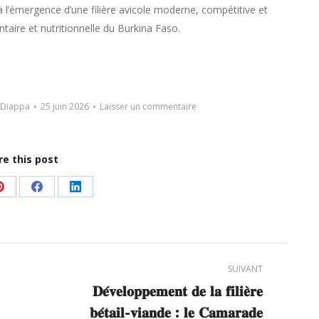
à l’émergence d’une filière avicole moderne, compétitive et
taire et nutritionnelle du Burkina Faso.
 Diappa
25 juin 2026
Laisser un commentaire
re this post
er
Partager
Partager
Partager
sur
sur
sur
Pinterest
Facebook
LinkedIn
SUIVANT
𝐃𝐞́𝐯𝐞𝐥𝐨𝐩𝐩𝐞𝐦𝐞𝐧𝐭 𝐝𝐞 𝐥𝐚 𝐟𝐢𝐥𝐢𝐞̀𝐫𝐞
𝐛𝐞́𝐭𝐚𝐢𝐥-𝐯𝐢𝐚𝐧𝐝𝐞 : 𝐥𝐞 𝐂𝐚𝐦𝐚𝐫𝐚𝐝𝐞