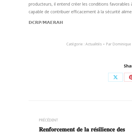
producteurs, il entend créer les conditions favorables 
capable de contribuer efficacement à la sécurité alimen
𝗗𝗖𝗥𝗣/𝗠𝗔𝗘𝗥𝗔𝗛
Catégorie :
Actualités
Par
Dominique
Sha
Partag
sur
X
Navigation
article
PRÉCÉDENT
𝐑𝐞𝐧𝐟𝐨𝐫𝐜𝐞𝐦𝐞𝐧𝐭 𝐝𝐞 𝐥𝐚 𝐫𝐞́𝐬𝐢𝐥𝐢𝐞𝐧𝐜𝐞 𝐝𝐞𝐬