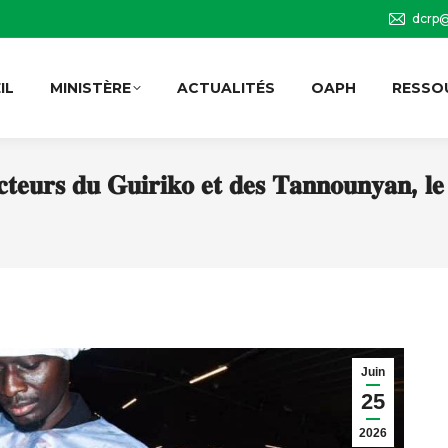
dcrp@
IL
MINISTÈRE
ACTUALITÉS
OAPH
RESSO
𝐞𝐬 𝐚𝐜𝐭𝐞𝐮𝐫𝐬 𝐝𝐮 𝐆𝐮𝐢𝐫𝐢𝐤𝐨 𝐞𝐭 𝐝𝐞𝐬 𝐓𝐚𝐧𝐧𝐨𝐮𝐧𝐲𝐚
Juin
25
2026