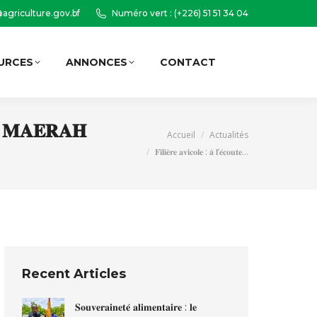
agriculture.gov.bf
Numéro vert : (+226) 51 51 34 04
URCES
ANNONCES
CONTACT
Recherche
:
, 𝐥𝐞 𝐌𝐀𝐄𝐑𝐀𝐇
Vous êtes ici :
Accueil
Actualités
𝐅𝐢𝐥𝐢𝐞̀𝐫𝐞 𝐚𝐯𝐢𝐜𝐨𝐥𝐞 : 𝐚̀ 𝐥’𝐞́𝐜𝐨𝐮𝐭𝐞…
Recent Articles
𝐒𝐨𝐮𝐯𝐞𝐫𝐚𝐢𝐧𝐞𝐭𝐞́ 𝐚𝐥𝐢𝐦𝐞𝐧𝐭𝐚𝐢𝐫𝐞 : 𝐥𝐞