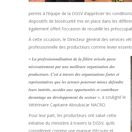
permis à l’équipe de la DGSV d’apprécier les conditions
dispositifs de biosécurité mis en place dans les différ
également offert l’occasion de recueillir les préoccup
À cette occasion, le Directeur général des services vét
professionnelle des producteurs comme levier essentie
« 𝑳𝒂 𝒑𝒓𝒐𝒇𝒆𝒔𝒔𝒊𝒐𝒏𝒏𝒂𝒍𝒊𝒔𝒂𝒕𝒊𝒐𝒏 𝒅𝒆 𝒍𝒂 𝒇𝒊𝒍𝒊𝒆̀𝒓𝒆 𝒂𝒗𝒊𝒄𝒐𝒍𝒆 𝒑𝒂𝒔𝒔𝒆
𝒏𝒆́𝒄𝒆𝒔𝒔𝒂𝒊𝒓𝒆𝒎𝒆𝒏𝒕 𝒑𝒂𝒓 𝒖𝒏𝒆 𝒎𝒆𝒊𝒍𝒍𝒆𝒖𝒓𝒆 𝒐𝒓𝒈𝒂𝒏𝒊𝒔𝒂𝒕𝒊𝒐𝒏 𝒅𝒆𝒔
𝒑𝒓𝒐𝒅𝒖𝒄𝒕𝒆𝒖𝒓𝒔. 𝑪’𝒆𝒔𝒕 𝒂̀ 𝒕𝒓𝒂𝒗𝒆𝒓𝒔 𝒅𝒆𝒔 𝒐𝒓𝒈𝒂𝒏𝒊𝒔𝒂𝒕𝒊𝒐𝒏𝒔 𝒇𝒐𝒓𝒕𝒆𝒔 𝒆𝒕
𝒓𝒆𝒑𝒓𝒆́𝒔𝒆𝒏𝒕𝒂𝒕𝒊𝒗𝒆𝒔 𝒒𝒖𝒆 𝒍𝒆𝒔 𝒂𝒄𝒕𝒆𝒖𝒓𝒔 𝒑𝒐𝒖𝒓𝒓𝒐𝒏𝒕 𝒎𝒊𝒆𝒖𝒙 𝒅𝒆́𝒇𝒆𝒏𝒅𝒓𝒆
𝒍𝒆𝒖𝒓𝒔 𝒊𝒏𝒕𝒆́𝒓𝒆̂𝒕𝒔, 𝒂𝒄𝒄𝒆́𝒅𝒆𝒓 𝒂𝒖𝒙 𝒐𝒑𝒑𝒐𝒓𝒕𝒖𝒏𝒊𝒕𝒆́𝒔 𝒆𝒕 𝒄𝒐𝒏𝒕𝒓𝒊𝒃𝒖𝒆𝒓
𝒅𝒂𝒗𝒂𝒏𝒕𝒂𝒈𝒆 𝒂𝒖 𝒅𝒆́𝒗𝒆𝒍𝒐𝒑𝒑𝒆𝒎𝒆𝒏𝒕 𝒅𝒖 𝒔𝒆𝒄𝒕𝒆𝒖𝒓 », a souligné le
Vétérinaire Capitaine Aboubacar NACRO.
Pour leur part, les producteurs ont salué cette
initiative du ministère à travers la DGSV, qu’ils
considèrent comme une marque d’écoute et