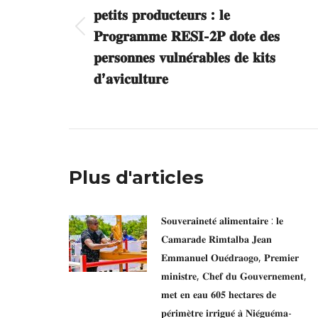
𝐩𝐞𝐭𝐢𝐭𝐬 𝐩𝐫𝐨𝐝𝐮𝐜𝐭𝐞𝐮𝐫𝐬 : 𝐥𝐞
Article
𝐏𝐫𝐨𝐠𝐫𝐚𝐦𝐦𝐞 𝐑𝐄𝐒𝐈-𝟐𝐏 𝐝𝐨𝐭𝐞 𝐝𝐞𝐬
précédent
𝐩𝐞𝐫𝐬𝐨𝐧𝐧𝐞𝐬 𝐯𝐮𝐥𝐧𝐞́𝐫𝐚𝐛𝐥𝐞𝐬 𝐝𝐞 𝐤𝐢𝐭𝐬
:
𝐝’𝐚𝐯𝐢𝐜𝐮𝐥𝐭𝐮𝐫𝐞
Plus d'articles
𝐒𝐨𝐮𝐯𝐞𝐫𝐚𝐢𝐧𝐞𝐭𝐞́ 𝐚𝐥𝐢𝐦𝐞𝐧𝐭𝐚𝐢𝐫𝐞 : 𝐥𝐞
𝐂𝐚𝐦𝐚𝐫𝐚𝐝𝐞 𝐑𝐢𝐦𝐭𝐚𝐥𝐛𝐚 𝐉𝐞𝐚𝐧
𝐄𝐦𝐦𝐚𝐧𝐮𝐞𝐥 𝐎𝐮𝐞́𝐝𝐫𝐚𝐨𝐠𝐨, 𝐏𝐫𝐞𝐦𝐢𝐞𝐫
𝐦𝐢𝐧𝐢𝐬𝐭𝐫𝐞, 𝐂𝐡𝐞𝐟 𝐝𝐮 𝐆𝐨𝐮𝐯𝐞𝐫𝐧𝐞𝐦𝐞𝐧𝐭,
𝐦𝐞𝐭 𝐞𝐧 𝐞𝐚𝐮 𝟔𝟎𝟓 𝐡𝐞𝐜𝐭𝐚𝐫𝐞𝐬 𝐝𝐞
𝐩𝐞́𝐫𝐢𝐦𝐞̀𝐭𝐫𝐞 𝐢𝐫𝐫𝐢𝐠𝐮𝐞́ 𝐚̀ 𝐍𝐢𝐞́𝐠𝐮𝐞́𝐦𝐚-