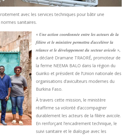
r étroitement avec les services techniques pour bâtir une
 normes sanitaires.
« 𝑼𝒏𝒆 𝒂𝒄𝒕𝒊𝒐𝒏 𝒄𝒐𝒐𝒓𝒅𝒐𝒏𝒏𝒆́𝒆 𝒆𝒏𝒕𝒓𝒆 𝒍𝒆𝒔 𝒂𝒄𝒕𝒆𝒖𝒓𝒔 𝒅𝒆 𝒍𝒂
𝒇𝒊𝒍𝒊𝒆̀𝒓𝒆 𝒆𝒕 𝒍𝒆 𝒎𝒊𝒏𝒊𝒔𝒕𝒆̀𝒓𝒆 𝒑𝒆𝒓𝒎𝒆𝒕𝒕𝒓𝒂 𝒅’𝒂𝒄𝒄𝒆́𝒍𝒆́𝒓𝒆𝒓 𝒍𝒂
𝒓𝒆𝒍𝒂𝒏𝒄𝒆 𝒆𝒕 𝒍𝒆 𝒅𝒆́𝒗𝒆𝒍𝒐𝒑𝒑𝒆𝒎𝒆𝒏𝒕 𝒅𝒖 𝒔𝒆𝒄𝒕𝒆𝒖𝒓 𝒂𝒗𝒊𝒄𝒐𝒍𝒆 »,
a déclaré Dramane TRAORÉ, promoteur de
la ferme NEEMA BALO dans la région du
Guiriko et président de l’Union nationale des
organisations d’aviculteurs modernes du
Burkina Faso.
À travers cette mission, le ministère
réaffirme sa volonté d’accompagner
durablement les acteurs de la filière avicole.
En renforçant l’encadrement technique, le
suivi sanitaire et le dialogue avec les