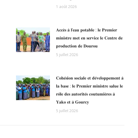
1 août 2026
𝐀𝐜𝐜𝐞̀𝐬 𝐚̀ 𝐥’𝐞𝐚𝐮 𝐩𝐨𝐭𝐚𝐛𝐥𝐞 : 𝐥𝐞 𝐏𝐫𝐞𝐦𝐢𝐞𝐫
𝐦𝐢𝐧𝐢𝐬𝐭𝐫𝐞 𝐦𝐞𝐭 𝐞𝐧 𝐬𝐞𝐫𝐯𝐢𝐜𝐞 𝐥𝐞 𝐂𝐞𝐧𝐭𝐫𝐞 𝐝𝐞
𝐩𝐫𝐨𝐝𝐮𝐜𝐭𝐢𝐨𝐧 𝐝𝐞 𝐃𝐨𝐮𝐫𝐨𝐮
5 juillet 2026
𝐂𝐨𝐡𝐞́𝐬𝐢𝐨𝐧 𝐬𝐨𝐜𝐢𝐚𝐥𝐞 𝐞𝐭 𝐝𝐞́𝐯𝐞𝐥𝐨𝐩𝐩𝐞𝐦𝐞𝐧𝐭 𝐚̀
𝐥𝐚 𝐛𝐚𝐬𝐞 : 𝐥𝐞 𝐏𝐫𝐞𝐦𝐢𝐞𝐫 𝐦𝐢𝐧𝐢𝐬𝐭𝐫𝐞 𝐬𝐚𝐥𝐮𝐞 𝐥𝐞
𝐫𝐨̂𝐥𝐞 𝐝𝐞𝐬 𝐚𝐮𝐭𝐨𝐫𝐢𝐭𝐞́𝐬 𝐜𝐨𝐮𝐭𝐮𝐦𝐢𝐞̀𝐫𝐞𝐬 𝐚̀
𝐘𝐚𝐤𝐨 𝐞𝐭 𝐚̀ 𝐆𝐨𝐮𝐫𝐜𝐲
5 juillet 2026