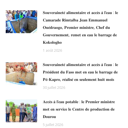
𝐒𝐨𝐮𝐯𝐞𝐫𝐚𝐢𝐧𝐞𝐭𝐞́ 𝐚𝐥𝐢𝐦𝐞𝐧𝐭𝐚𝐢𝐫𝐞 𝐞𝐭 𝐚𝐜𝐜𝐞̀𝐬 𝐚̀ 𝐥’𝐞𝐚𝐮 : 𝐥𝐞
𝐂𝐚𝐦𝐚𝐫𝐚𝐝𝐞 𝐑𝐢𝐦𝐭𝐚𝐥𝐛𝐚 𝐉𝐞𝐚𝐧 𝐄𝐦𝐦𝐚𝐧𝐮𝐞𝐥
𝐎𝐮𝐞́𝐝𝐫𝐚𝐨𝐠𝐨, 𝐏𝐫𝐞𝐦𝐢𝐞𝐫 𝐦𝐢𝐧𝐢𝐬𝐭𝐫𝐞, 𝐂𝐡𝐞𝐟 𝐝𝐮
𝐆𝐨𝐮𝐯𝐞𝐫𝐧𝐞𝐦𝐞𝐧𝐭, 𝐫𝐞𝐦𝐞𝐭 𝐞𝐧 𝐞𝐚𝐮 𝐥𝐞 𝐛𝐚𝐫𝐫𝐚𝐠𝐞 𝐝𝐞
𝐊𝐨𝐤𝐨𝐥𝐨𝐠𝐡𝐨
1 août 2026
𝐒𝐨𝐮𝐯𝐞𝐫𝐚𝐢𝐧𝐞𝐭𝐞́ 𝐚𝐥𝐢𝐦𝐞𝐧𝐭𝐚𝐢𝐫𝐞 𝐞𝐭 𝐚𝐜𝐜𝐞̀𝐬 𝐚̀ 𝐥’𝐞𝐚𝐮 : 𝐥𝐞
𝐏𝐫𝐞́𝐬𝐢𝐝𝐞𝐧𝐭 𝐝𝐮 𝐅𝐚𝐬𝐨 𝐦𝐞𝐭 𝐞𝐧 𝐞𝐚𝐮 𝐥𝐞 𝐛𝐚𝐫𝐫𝐚𝐠𝐞 𝐝𝐞
𝐏𝐨̂-𝐊𝐚𝐩𝐫𝐨, 𝐫𝐞́𝐚𝐥𝐢𝐬𝐞́ 𝐞𝐧 𝐬𝐞𝐮𝐥𝐞𝐦𝐞𝐧𝐭 𝐡𝐮𝐢𝐭 𝐦𝐨𝐢𝐬
30 juillet 2026
𝐀𝐜𝐜𝐞̀𝐬 𝐚̀ 𝐥’𝐞𝐚𝐮 𝐩𝐨𝐭𝐚𝐛𝐥𝐞 : 𝐥𝐞 𝐏𝐫𝐞𝐦𝐢𝐞𝐫 𝐦𝐢𝐧𝐢𝐬𝐭𝐫𝐞
𝐦𝐞𝐭 𝐞𝐧 𝐬𝐞𝐫𝐯𝐢𝐜𝐞 𝐥𝐞 𝐂𝐞𝐧𝐭𝐫𝐞 𝐝𝐞 𝐩𝐫𝐨𝐝𝐮𝐜𝐭𝐢𝐨𝐧 𝐝𝐞
𝐃𝐨𝐮𝐫𝐨𝐮
5 juillet 2026