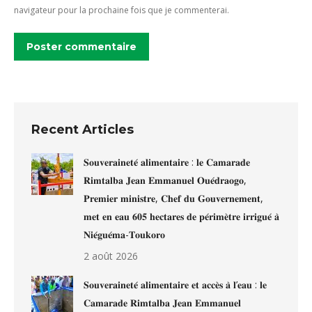
navigateur pour la prochaine fois que je commenterai.
Poster commentaire
Recent Articles
𝐒𝐨𝐮𝐯𝐞𝐫𝐚𝐢𝐧𝐞𝐭𝐞́ 𝐚𝐥𝐢𝐦𝐞𝐧𝐭𝐚𝐢𝐫𝐞 : 𝐥𝐞 𝐂𝐚𝐦𝐚𝐫𝐚𝐝𝐞
𝐑𝐢𝐦𝐭𝐚𝐥𝐛𝐚 𝐉𝐞𝐚𝐧 𝐄𝐦𝐦𝐚𝐧𝐮𝐞𝐥 𝐎𝐮𝐞́𝐝𝐫𝐚𝐨𝐠𝐨,
𝐏𝐫𝐞𝐦𝐢𝐞𝐫 𝐦𝐢𝐧𝐢𝐬𝐭𝐫𝐞, 𝐂𝐡𝐞𝐟 𝐝𝐮 𝐆𝐨𝐮𝐯𝐞𝐫𝐧𝐞𝐦𝐞𝐧𝐭,
𝐦𝐞𝐭 𝐞𝐧 𝐞𝐚𝐮 𝟔𝟎𝟓 𝐡𝐞𝐜𝐭𝐚𝐫𝐞𝐬 𝐝𝐞 𝐩𝐞́𝐫𝐢𝐦𝐞̀𝐭𝐫𝐞 𝐢𝐫𝐫𝐢𝐠𝐮𝐞́ 𝐚̀
𝐍𝐢𝐞́𝐠𝐮𝐞́𝐦𝐚-𝐓𝐨𝐮𝐤𝐨𝐫𝐨
2 août 2026
𝐒𝐨𝐮𝐯𝐞𝐫𝐚𝐢𝐧𝐞𝐭𝐞́ 𝐚𝐥𝐢𝐦𝐞𝐧𝐭𝐚𝐢𝐫𝐞 𝐞𝐭 𝐚𝐜𝐜𝐞̀𝐬 𝐚̀ 𝐥’𝐞𝐚𝐮 : 𝐥𝐞
𝐂𝐚𝐦𝐚𝐫𝐚𝐝𝐞 𝐑𝐢𝐦𝐭𝐚𝐥𝐛𝐚 𝐉𝐞𝐚𝐧 𝐄𝐦𝐦𝐚𝐧𝐮𝐞𝐥