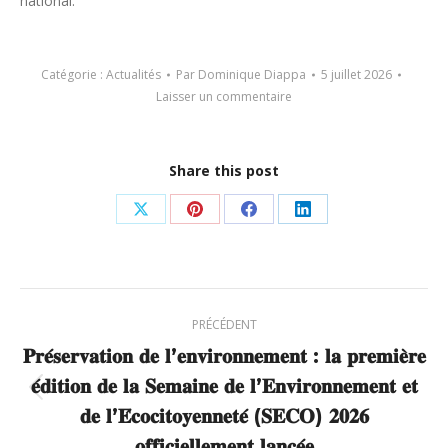
national.
Catégorie :
Actualités
Par
Dominique Diappa
5 juillet 2026
Laisser un commentaire
Share this post
Partager
Partager
Partager
Partager
sur
sur
sur
sur
X
Pinterest
Facebook
LinkedIn
Navigation
PRÉCÉDENT
article
𝐏𝐫𝐞́𝐬𝐞𝐫𝐯𝐚𝐭𝐢𝐨𝐧 𝐝𝐞 𝐥’𝐞𝐧𝐯𝐢𝐫𝐨𝐧𝐧𝐞𝐦𝐞𝐧𝐭 : 𝐥𝐚 𝐩𝐫𝐞𝐦𝐢𝐞̀𝐫𝐞
𝐞́𝐝𝐢𝐭𝐢𝐨𝐧 𝐝𝐞 𝐥𝐚 𝐒𝐞𝐦𝐚𝐢𝐧𝐞 𝐝𝐞 𝐥’𝐄𝐧𝐯𝐢𝐫𝐨𝐧𝐧𝐞𝐦𝐞𝐧𝐭 𝐞𝐭
Article
𝐝𝐞 𝐥’𝐄́𝐜𝐨𝐜𝐢𝐭𝐨𝐲𝐞𝐧𝐧𝐞𝐭𝐞́ (𝐒𝐄𝐂𝐎) 𝟐𝟎𝟐𝟔
précédent
𝐨𝐟𝐟𝐢𝐜𝐢𝐞𝐥𝐥𝐞𝐦𝐞𝐧𝐭 𝐥𝐚𝐧𝐜𝐞́𝐞