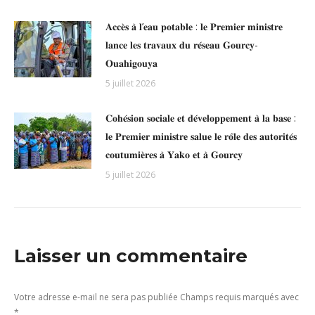
𝐀𝐜𝐜𝐞̀𝐬 𝐚̀ 𝐥’𝐞𝐚𝐮 𝐩𝐨𝐭𝐚𝐛𝐥𝐞 : 𝐥𝐞 𝐏𝐫𝐞𝐦𝐢𝐞𝐫 𝐦𝐢𝐧𝐢𝐬𝐭𝐫𝐞
𝐥𝐚𝐧𝐜𝐞 𝐥𝐞𝐬 𝐭𝐫𝐚𝐯𝐚𝐮𝐱 𝐝𝐮 𝐫𝐞́𝐬𝐞𝐚𝐮 𝐆𝐨𝐮𝐫𝐜𝐲-
𝐎𝐮𝐚𝐡𝐢𝐠𝐨𝐮𝐲𝐚
5 juillet 2026
𝐂𝐨𝐡𝐞́𝐬𝐢𝐨𝐧 𝐬𝐨𝐜𝐢𝐚𝐥𝐞 𝐞𝐭 𝐝𝐞́𝐯𝐞𝐥𝐨𝐩𝐩𝐞𝐦𝐞𝐧𝐭 𝐚̀ 𝐥𝐚 𝐛𝐚𝐬𝐞 :
𝐥𝐞 𝐏𝐫𝐞𝐦𝐢𝐞𝐫 𝐦𝐢𝐧𝐢𝐬𝐭𝐫𝐞 𝐬𝐚𝐥𝐮𝐞 𝐥𝐞 𝐫𝐨̂𝐥𝐞 𝐝𝐞𝐬 𝐚𝐮𝐭𝐨𝐫𝐢𝐭𝐞́𝐬
𝐜𝐨𝐮𝐭𝐮𝐦𝐢𝐞̀𝐫𝐞𝐬 𝐚̀ 𝐘𝐚𝐤𝐨 𝐞𝐭 𝐚̀ 𝐆𝐨𝐮𝐫𝐜𝐲
5 juillet 2026
Laisser un commentaire
Votre adresse e-mail ne sera pas publiée Champs requis marqués avec
*