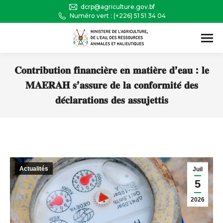
dcrp@agriculture.gov.bf
Numéro vert : (+226) 51 51 34 04
Recherche
:
𝐂𝐨𝐧𝐭𝐫𝐢𝐛𝐮𝐭𝐢𝐨𝐧 𝐟𝐢𝐧𝐚𝐧𝐜𝐢𝐞̀𝐫𝐞 𝐞𝐧 𝐦𝐚𝐭𝐢𝐞̀𝐫𝐞 𝐝’𝐞𝐚𝐮 : 𝐥𝐞
𝐌𝐀𝐄𝐑𝐀𝐇 𝐬’𝐚𝐬𝐬𝐮𝐫𝐞 𝐝𝐞 𝐥𝐚 𝐜𝐨𝐧𝐟𝐨𝐫𝐦𝐢𝐭𝐞́ 𝐝𝐞𝐬
𝐝𝐞́𝐜𝐥𝐚𝐫𝐚𝐭𝐢𝐨𝐧𝐬 𝐝𝐞𝐬 𝐚𝐬𝐬𝐮𝐣𝐞𝐭𝐭𝐢𝐬
Vous êtes ici :
Actualités
Juil
5
2026