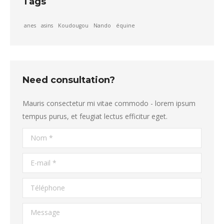
Tags
anes
asins
Koudougou
Nando
équine
Need consultation?
Mauris consectetur mi vitae commodo - lorem ipsum
tempus purus, et feugiat lectus efficitur eget.
Nom *
E-mail *
Téléphone
Message