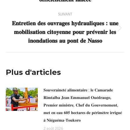
:
SUIVANT
𝐄𝐧𝐭𝐫𝐞𝐭𝐢𝐞𝐧 𝐝𝐞𝐬 𝐨𝐮𝐯𝐫𝐚𝐠𝐞𝐬 𝐡𝐲𝐝𝐫𝐚𝐮𝐥𝐢𝐪𝐮𝐞𝐬 : 𝐮𝐧𝐞
𝐦𝐨𝐛𝐢𝐥𝐢𝐬𝐚𝐭𝐢𝐨𝐧 𝐜𝐢𝐭𝐨𝐲𝐞𝐧𝐧𝐞 𝐩𝐨𝐮𝐫 𝐩𝐫𝐞́𝐯𝐞𝐧𝐢𝐫 𝐥𝐞𝐬
Article
suivant
𝐢𝐧𝐨𝐧𝐝𝐚𝐭𝐢𝐨𝐧𝐬 𝐚𝐮 𝐩𝐨𝐧𝐭 𝐝𝐞 𝐍𝐚𝐬𝐬𝐨
:
Plus d'articles
𝐒𝐨𝐮𝐯𝐞𝐫𝐚𝐢𝐧𝐞𝐭𝐞́ 𝐚𝐥𝐢𝐦𝐞𝐧𝐭𝐚𝐢𝐫𝐞 : 𝐥𝐞 𝐂𝐚𝐦𝐚𝐫𝐚𝐝𝐞
𝐑𝐢𝐦𝐭𝐚𝐥𝐛𝐚 𝐉𝐞𝐚𝐧 𝐄𝐦𝐦𝐚𝐧𝐮𝐞𝐥 𝐎𝐮𝐞́𝐝𝐫𝐚𝐨𝐠𝐨,
𝐏𝐫𝐞𝐦𝐢𝐞𝐫 𝐦𝐢𝐧𝐢𝐬𝐭𝐫𝐞, 𝐂𝐡𝐞𝐟 𝐝𝐮 𝐆𝐨𝐮𝐯𝐞𝐫𝐧𝐞𝐦𝐞𝐧𝐭,
𝐦𝐞𝐭 𝐞𝐧 𝐞𝐚𝐮 𝟔𝟎𝟓 𝐡𝐞𝐜𝐭𝐚𝐫𝐞𝐬 𝐝𝐞 𝐩𝐞́𝐫𝐢𝐦𝐞̀𝐭𝐫𝐞 𝐢𝐫𝐫𝐢𝐠𝐮𝐞́
𝐚̀ 𝐍𝐢𝐞́𝐠𝐮𝐞́𝐦𝐚-𝐓𝐨𝐮𝐤𝐨𝐫𝐨
2 août 2026