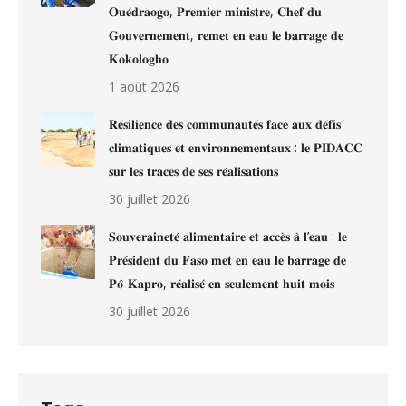
𝐎𝐮𝐞́𝐝𝐫𝐚𝐨𝐠𝐨, 𝐏𝐫𝐞𝐦𝐢𝐞𝐫 𝐦𝐢𝐧𝐢𝐬𝐭𝐫𝐞, 𝐂𝐡𝐞𝐟 𝐝𝐮
𝐆𝐨𝐮𝐯𝐞𝐫𝐧𝐞𝐦𝐞𝐧𝐭, 𝐫𝐞𝐦𝐞𝐭 𝐞𝐧 𝐞𝐚𝐮 𝐥𝐞 𝐛𝐚𝐫𝐫𝐚𝐠𝐞 𝐝𝐞
𝐊𝐨𝐤𝐨𝐥𝐨𝐠𝐡𝐨
1 août 2026
𝐑𝐞́𝐬𝐢𝐥𝐢𝐞𝐧𝐜𝐞 𝐝𝐞𝐬 𝐜𝐨𝐦𝐦𝐮𝐧𝐚𝐮𝐭𝐞́𝐬 𝐟𝐚𝐜𝐞 𝐚𝐮𝐱 𝐝𝐞́𝐟𝐢𝐬
𝐜𝐥𝐢𝐦𝐚𝐭𝐢𝐪𝐮𝐞𝐬 𝐞𝐭 𝐞𝐧𝐯𝐢𝐫𝐨𝐧𝐧𝐞𝐦𝐞𝐧𝐭𝐚𝐮𝐱 : 𝐥𝐞 𝐏𝐈𝐃𝐀𝐂𝐂
𝐬𝐮𝐫 𝐥𝐞𝐬 𝐭𝐫𝐚𝐜𝐞𝐬 𝐝𝐞 𝐬𝐞𝐬 𝐫𝐞́𝐚𝐥𝐢𝐬𝐚𝐭𝐢𝐨𝐧𝐬
30 juillet 2026
𝐒𝐨𝐮𝐯𝐞𝐫𝐚𝐢𝐧𝐞𝐭𝐞́ 𝐚𝐥𝐢𝐦𝐞𝐧𝐭𝐚𝐢𝐫𝐞 𝐞𝐭 𝐚𝐜𝐜𝐞̀𝐬 𝐚̀ 𝐥’𝐞𝐚𝐮 : 𝐥𝐞
𝐏𝐫𝐞́𝐬𝐢𝐝𝐞𝐧𝐭 𝐝𝐮 𝐅𝐚𝐬𝐨 𝐦𝐞𝐭 𝐞𝐧 𝐞𝐚𝐮 𝐥𝐞 𝐛𝐚𝐫𝐫𝐚𝐠𝐞 𝐝𝐞
𝐏𝐨̂-𝐊𝐚𝐩𝐫𝐨, 𝐫𝐞́𝐚𝐥𝐢𝐬𝐞́ 𝐞𝐧 𝐬𝐞𝐮𝐥𝐞𝐦𝐞𝐧𝐭 𝐡𝐮𝐢𝐭 𝐦𝐨𝐢𝐬
30 juillet 2026