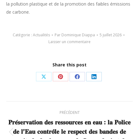
la pollution plastique et de la promotion des faibles émissions
de carbone.
Catégorie :
Actualités
Par
Dominique Diappa
5 juillet 2026
Laisser un commentaire
Share this post
Partager
Partager
Partager
Partager
sur
sur
sur
sur
X
Pinterest
Facebook
LinkedIn
Navigation
PRÉCÉDENT
article
𝐏𝐫𝐞́𝐬𝐞𝐫𝐯𝐚𝐭𝐢𝐨𝐧 𝐝𝐞𝐬 𝐫𝐞𝐬𝐬𝐨𝐮𝐫𝐜𝐞𝐬 𝐞𝐧 𝐞𝐚𝐮 : 𝐥𝐚 𝐏𝐨𝐥𝐢𝐜𝐞
𝐝𝐞 𝐥’𝐄𝐚𝐮 𝐜𝐨𝐧𝐭𝐫𝐨̂𝐥𝐞 𝐥𝐞 𝐫𝐞𝐬𝐩𝐞𝐜𝐭 𝐝𝐞𝐬 𝐛𝐚𝐧𝐝𝐞𝐬 𝐝𝐞
Article