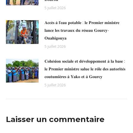
5 juillet 2026
𝐀𝐜𝐜𝐞̀𝐬 𝐚̀ 𝐥’𝐞𝐚𝐮 𝐩𝐨𝐭𝐚𝐛𝐥𝐞 : 𝐥𝐞 𝐏𝐫𝐞𝐦𝐢𝐞𝐫 𝐦𝐢𝐧𝐢𝐬𝐭𝐫𝐞
𝐥𝐚𝐧𝐜𝐞 𝐥𝐞𝐬 𝐭𝐫𝐚𝐯𝐚𝐮𝐱 𝐝𝐮 𝐫𝐞́𝐬𝐞𝐚𝐮 𝐆𝐨𝐮𝐫𝐜𝐲-
𝐎𝐮𝐚𝐡𝐢𝐠𝐨𝐮𝐲𝐚
5 juillet 2026
𝐂𝐨𝐡𝐞́𝐬𝐢𝐨𝐧 𝐬𝐨𝐜𝐢𝐚𝐥𝐞 𝐞𝐭 𝐝𝐞́𝐯𝐞𝐥𝐨𝐩𝐩𝐞𝐦𝐞𝐧𝐭 𝐚̀ 𝐥𝐚 𝐛𝐚𝐬𝐞 :
𝐥𝐞 𝐏𝐫𝐞𝐦𝐢𝐞𝐫 𝐦𝐢𝐧𝐢𝐬𝐭𝐫𝐞 𝐬𝐚𝐥𝐮𝐞 𝐥𝐞 𝐫𝐨̂𝐥𝐞 𝐝𝐞𝐬 𝐚𝐮𝐭𝐨𝐫𝐢𝐭𝐞́𝐬
𝐜𝐨𝐮𝐭𝐮𝐦𝐢𝐞̀𝐫𝐞𝐬 𝐚̀ 𝐘𝐚𝐤𝐨 𝐞𝐭 𝐚̀ 𝐆𝐨𝐮𝐫𝐜𝐲
5 juillet 2026
Laisser un commentaire