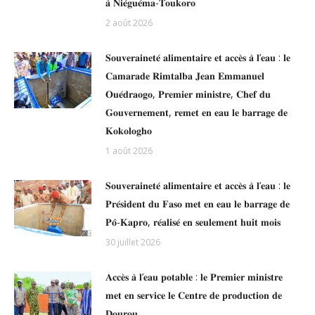
𝐚̀ 𝐍𝐢𝐞́𝐠𝐮𝐞́𝐦𝐚-𝐓𝐨𝐮𝐤𝐨𝐫𝐨
2 août 2026
𝐒𝐨𝐮𝐯𝐞𝐫𝐚𝐢𝐧𝐞𝐭𝐞́ 𝐚𝐥𝐢𝐦𝐞𝐧𝐭𝐚𝐢𝐫𝐞 𝐞𝐭 𝐚𝐜𝐜𝐞̀𝐬 𝐚̀ 𝐥’𝐞𝐚𝐮 : 𝐥𝐞
𝐂𝐚𝐦𝐚𝐫𝐚𝐝𝐞 𝐑𝐢𝐦𝐭𝐚𝐥𝐛𝐚 𝐉𝐞𝐚𝐧 𝐄𝐦𝐦𝐚𝐧𝐮𝐞𝐥
𝐎𝐮𝐞́𝐝𝐫𝐚𝐨𝐠𝐨, 𝐏𝐫𝐞𝐦𝐢𝐞𝐫 𝐦𝐢𝐧𝐢𝐬𝐭𝐫𝐞, 𝐂𝐡𝐞𝐟 𝐝𝐮
𝐆𝐨𝐮𝐯𝐞𝐫𝐧𝐞𝐦𝐞𝐧𝐭, 𝐫𝐞𝐦𝐞𝐭 𝐞𝐧 𝐞𝐚𝐮 𝐥𝐞 𝐛𝐚𝐫𝐫𝐚𝐠𝐞 𝐝𝐞
𝐊𝐨𝐤𝐨𝐥𝐨𝐠𝐡𝐨
1 août 2026
𝐒𝐨𝐮𝐯𝐞𝐫𝐚𝐢𝐧𝐞𝐭𝐞́ 𝐚𝐥𝐢𝐦𝐞𝐧𝐭𝐚𝐢𝐫𝐞 𝐞𝐭 𝐚𝐜𝐜𝐞̀𝐬 𝐚̀ 𝐥’𝐞𝐚𝐮 : 𝐥𝐞
𝐏𝐫𝐞́𝐬𝐢𝐝𝐞𝐧𝐭 𝐝𝐮 𝐅𝐚𝐬𝐨 𝐦𝐞𝐭 𝐞𝐧 𝐞𝐚𝐮 𝐥𝐞 𝐛𝐚𝐫𝐫𝐚𝐠𝐞 𝐝𝐞
𝐏𝐨̂-𝐊𝐚𝐩𝐫𝐨, 𝐫𝐞́𝐚𝐥𝐢𝐬𝐞́ 𝐞𝐧 𝐬𝐞𝐮𝐥𝐞𝐦𝐞𝐧𝐭 𝐡𝐮𝐢𝐭 𝐦𝐨𝐢𝐬
30 juillet 2026
𝐀𝐜𝐜𝐞̀𝐬 𝐚̀ 𝐥’𝐞𝐚𝐮 𝐩𝐨𝐭𝐚𝐛𝐥𝐞 : 𝐥𝐞 𝐏𝐫𝐞𝐦𝐢𝐞𝐫 𝐦𝐢𝐧𝐢𝐬𝐭𝐫𝐞
𝐦𝐞𝐭 𝐞𝐧 𝐬𝐞𝐫𝐯𝐢𝐜𝐞 𝐥𝐞 𝐂𝐞𝐧𝐭𝐫𝐞 𝐝𝐞 𝐩𝐫𝐨𝐝𝐮𝐜𝐭𝐢𝐨𝐧 𝐝𝐞
𝐃𝐨𝐮𝐫𝐨𝐮