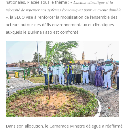
nationales. Placée sous le thème : « 𝐿’𝑎𝑐𝑡𝑖𝑜𝑛 𝑐𝑙𝑖𝑚𝑎𝑡𝑖𝑞𝑢𝑒 𝑒𝑡 𝑙𝑎
𝑛𝑒́𝑐𝑒𝑠𝑠𝑖𝑡𝑒́ 𝑑𝑒 𝑟𝑒𝑝𝑒𝑛𝑠𝑒𝑟 𝑛𝑜𝑠 𝑠𝑦𝑠𝑡𝑒̀𝑚𝑒𝑠 𝑒́𝑐𝑜𝑛𝑜𝑚𝑖𝑞𝑢𝑒𝑠 𝑝𝑜𝑢𝑟 𝑢𝑛 𝑎𝑣𝑒𝑛𝑖𝑟 𝑑𝑢𝑟𝑎𝑏𝑙𝑒
», la SECO vise à renforcer la mobilisation de l’ensemble des
acteurs autour des défis environnementaux et climatiques
auxquels le Burkina Faso est confronté.
Dans son allocution, le Camarade Ministre délégué a réaffirmé