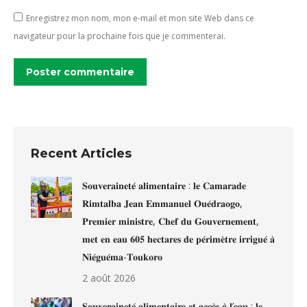
Enregistrez mon nom, mon e-mail et mon site Web dans ce
navigateur pour la prochaine fois que je commenterai.
Poster commentaire
Recent Articles
𝐒𝐨𝐮𝐯𝐞𝐫𝐚𝐢𝐧𝐞𝐭𝐞́ 𝐚𝐥𝐢𝐦𝐞𝐧𝐭𝐚𝐢𝐫𝐞 : 𝐥𝐞 𝐂𝐚𝐦𝐚𝐫𝐚𝐝𝐞
𝐑𝐢𝐦𝐭𝐚𝐥𝐛𝐚 𝐉𝐞𝐚𝐧 𝐄𝐦𝐦𝐚𝐧𝐮𝐞𝐥 𝐎𝐮𝐞́𝐝𝐫𝐚𝐨𝐠𝐨,
𝐏𝐫𝐞𝐦𝐢𝐞𝐫 𝐦𝐢𝐧𝐢𝐬𝐭𝐫𝐞, 𝐂𝐡𝐞𝐟 𝐝𝐮 𝐆𝐨𝐮𝐯𝐞𝐫𝐧𝐞𝐦𝐞𝐧𝐭,
𝐦𝐞𝐭 𝐞𝐧 𝐞𝐚𝐮 𝟔𝟎𝟓 𝐡𝐞𝐜𝐭𝐚𝐫𝐞𝐬 𝐝𝐞 𝐩𝐞́𝐫𝐢𝐦𝐞̀𝐭𝐫𝐞 𝐢𝐫𝐫𝐢𝐠𝐮𝐞́ 𝐚̀
𝐍𝐢𝐞́𝐠𝐮𝐞́𝐦𝐚-𝐓𝐨𝐮𝐤𝐨𝐫𝐨
2 août 2026
𝐒𝐨𝐮𝐯𝐞𝐫𝐚𝐢𝐧𝐞𝐭𝐞́ 𝐚𝐥𝐢𝐦𝐞𝐧𝐭𝐚𝐢𝐫𝐞 𝐞𝐭 𝐚𝐜𝐜𝐞̀𝐬 𝐚̀ 𝐥’𝐞𝐚𝐮 : 𝐥𝐞