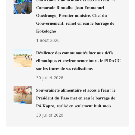
𝐂𝐚𝐦𝐚𝐫𝐚𝐝𝐞 𝐑𝐢𝐦𝐭𝐚𝐥𝐛𝐚 𝐉𝐞𝐚𝐧 𝐄𝐦𝐦𝐚𝐧𝐮𝐞𝐥
𝐎𝐮𝐞́𝐝𝐫𝐚𝐨𝐠𝐨, 𝐏𝐫𝐞𝐦𝐢𝐞𝐫 𝐦𝐢𝐧𝐢𝐬𝐭𝐫𝐞, 𝐂𝐡𝐞𝐟 𝐝𝐮
𝐆𝐨𝐮𝐯𝐞𝐫𝐧𝐞𝐦𝐞𝐧𝐭, 𝐫𝐞𝐦𝐞𝐭 𝐞𝐧 𝐞𝐚𝐮 𝐥𝐞 𝐛𝐚𝐫𝐫𝐚𝐠𝐞 𝐝𝐞
𝐊𝐨𝐤𝐨𝐥𝐨𝐠𝐡𝐨
1 août 2026
𝐑𝐞́𝐬𝐢𝐥𝐢𝐞𝐧𝐜𝐞 𝐝𝐞𝐬 𝐜𝐨𝐦𝐦𝐮𝐧𝐚𝐮𝐭𝐞́𝐬 𝐟𝐚𝐜𝐞 𝐚𝐮𝐱 𝐝𝐞́𝐟𝐢𝐬
𝐜𝐥𝐢𝐦𝐚𝐭𝐢𝐪𝐮𝐞𝐬 𝐞𝐭 𝐞𝐧𝐯𝐢𝐫𝐨𝐧𝐧𝐞𝐦𝐞𝐧𝐭𝐚𝐮𝐱 : 𝐥𝐞 𝐏𝐈𝐃𝐀𝐂𝐂
𝐬𝐮𝐫 𝐥𝐞𝐬 𝐭𝐫𝐚𝐜𝐞𝐬 𝐝𝐞 𝐬𝐞𝐬 𝐫𝐞́𝐚𝐥𝐢𝐬𝐚𝐭𝐢𝐨𝐧𝐬
30 juillet 2026
𝐒𝐨𝐮𝐯𝐞𝐫𝐚𝐢𝐧𝐞𝐭𝐞́ 𝐚𝐥𝐢𝐦𝐞𝐧𝐭𝐚𝐢𝐫𝐞 𝐞𝐭 𝐚𝐜𝐜𝐞̀𝐬 𝐚̀ 𝐥’𝐞𝐚𝐮 : 𝐥𝐞
𝐏𝐫𝐞́𝐬𝐢𝐝𝐞𝐧𝐭 𝐝𝐮 𝐅𝐚𝐬𝐨 𝐦𝐞𝐭 𝐞𝐧 𝐞𝐚𝐮 𝐥𝐞 𝐛𝐚𝐫𝐫𝐚𝐠𝐞 𝐝𝐞
𝐏𝐨̂-𝐊𝐚𝐩𝐫𝐨, 𝐫𝐞́𝐚𝐥𝐢𝐬𝐞́ 𝐞𝐧 𝐬𝐞𝐮𝐥𝐞𝐦𝐞𝐧𝐭 𝐡𝐮𝐢𝐭 𝐦𝐨𝐢𝐬
30 juillet 2026