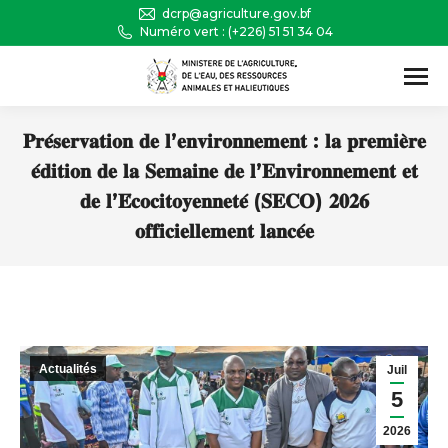
dcrp@agriculture.gov.bf
Numéro vert : (+226) 51 51 34 04
Recherche
:
𝐏𝐫𝐞́𝐬𝐞𝐫𝐯𝐚𝐭𝐢𝐨𝐧 𝐝𝐞 𝐥’𝐞𝐧𝐯𝐢𝐫𝐨𝐧𝐧𝐞𝐦𝐞𝐧𝐭 : 𝐥𝐚 𝐩𝐫𝐞𝐦𝐢𝐞̀𝐫𝐞
𝐞́𝐝𝐢𝐭𝐢𝐨𝐧 𝐝𝐞 𝐥𝐚 𝐒𝐞𝐦𝐚𝐢𝐧𝐞 𝐝𝐞 𝐥’𝐄𝐧𝐯𝐢𝐫𝐨𝐧𝐧𝐞𝐦𝐞𝐧𝐭 𝐞𝐭
𝐝𝐞 𝐥’𝐄́𝐜𝐨𝐜𝐢𝐭𝐨𝐲𝐞𝐧𝐧𝐞𝐭𝐞́ (𝐒𝐄𝐂𝐎) 𝟐𝟎𝟐𝟔
𝐨𝐟𝐟𝐢𝐜𝐢𝐞𝐥𝐥𝐞𝐦𝐞𝐧𝐭 𝐥𝐚𝐧𝐜𝐞́𝐞
Vous êtes ici :
Actualités
Juil
5
2026