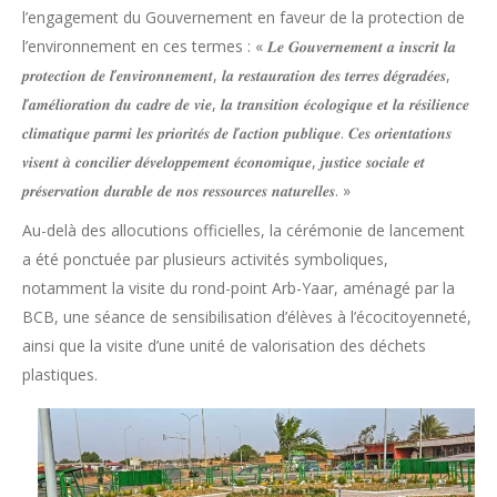
l’engagement du Gouvernement en faveur de la protection de
l’environnement en ces termes : « 𝑳𝒆 𝑮𝒐𝒖𝒗𝒆𝒓𝒏𝒆𝒎𝒆𝒏𝒕 𝒂 𝒊𝒏𝒔𝒄𝒓𝒊𝒕 𝒍𝒂
𝒑𝒓𝒐𝒕𝒆𝒄𝒕𝒊𝒐𝒏 𝒅𝒆 𝒍’𝒆𝒏𝒗𝒊𝒓𝒐𝒏𝒏𝒆𝒎𝒆𝒏𝒕, 𝒍𝒂 𝒓𝒆𝒔𝒕𝒂𝒖𝒓𝒂𝒕𝒊𝒐𝒏 𝒅𝒆𝒔 𝒕𝒆𝒓𝒓𝒆𝒔 𝒅𝒆́𝒈𝒓𝒂𝒅𝒆́𝒆𝒔,
𝒍’𝒂𝒎𝒆́𝒍𝒊𝒐𝒓𝒂𝒕𝒊𝒐𝒏 𝒅𝒖 𝒄𝒂𝒅𝒓𝒆 𝒅𝒆 𝒗𝒊𝒆, 𝒍𝒂 𝒕𝒓𝒂𝒏𝒔𝒊𝒕𝒊𝒐𝒏 𝒆́𝒄𝒐𝒍𝒐𝒈𝒊𝒒𝒖𝒆 𝒆𝒕 𝒍𝒂 𝒓𝒆́𝒔𝒊𝒍𝒊𝒆𝒏𝒄𝒆
𝒄𝒍𝒊𝒎𝒂𝒕𝒊𝒒𝒖𝒆 𝒑𝒂𝒓𝒎𝒊 𝒍𝒆𝒔 𝒑𝒓𝒊𝒐𝒓𝒊𝒕𝒆́𝒔 𝒅𝒆 𝒍’𝒂𝒄𝒕𝒊𝒐𝒏 𝒑𝒖𝒃𝒍𝒊𝒒𝒖𝒆. 𝑪𝒆𝒔 𝒐𝒓𝒊𝒆𝒏𝒕𝒂𝒕𝒊𝒐𝒏𝒔
𝒗𝒊𝒔𝒆𝒏𝒕 𝒂̀ 𝒄𝒐𝒏𝒄𝒊𝒍𝒊𝒆𝒓 𝒅𝒆́𝒗𝒆𝒍𝒐𝒑𝒑𝒆𝒎𝒆𝒏𝒕 𝒆́𝒄𝒐𝒏𝒐𝒎𝒊𝒒𝒖𝒆, 𝒋𝒖𝒔𝒕𝒊𝒄𝒆 𝒔𝒐𝒄𝒊𝒂𝒍𝒆 𝒆𝒕
𝒑𝒓𝒆́𝒔𝒆𝒓𝒗𝒂𝒕𝒊𝒐𝒏 𝒅𝒖𝒓𝒂𝒃𝒍𝒆 𝒅𝒆 𝒏𝒐𝒔 𝒓𝒆𝒔𝒔𝒐𝒖𝒓𝒄𝒆𝒔 𝒏𝒂𝒕𝒖𝒓𝒆𝒍𝒍𝒆𝒔. »
Au-delà des allocutions officielles, la cérémonie de lancement
a été ponctuée par plusieurs activités symboliques,
notamment la visite du rond-point Arb-Yaar, aménagé par la
BCB, une séance de sensibilisation d’élèves à l’écocitoyenneté,
ainsi que la visite d’une unité de valorisation des déchets
plastiques.