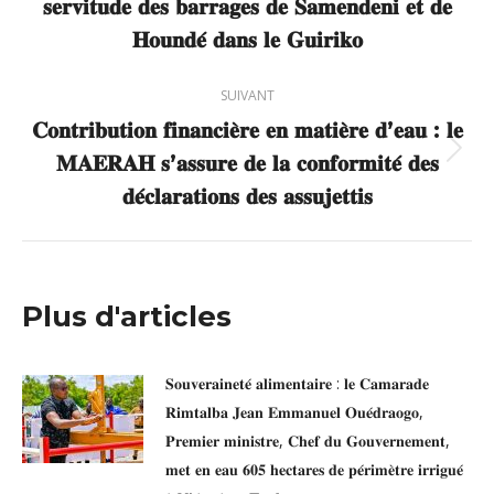
𝐬𝐞𝐫𝐯𝐢𝐭𝐮𝐝𝐞 𝐝𝐞𝐬 𝐛𝐚𝐫𝐫𝐚𝐠𝐞𝐬 𝐝𝐞 𝐒𝐚𝐦𝐞𝐧𝐝𝐞𝐧𝐢 𝐞𝐭 𝐝𝐞
précédent
𝐇𝐨𝐮𝐧𝐝𝐞́ 𝐝𝐚𝐧𝐬 𝐥𝐞 𝐆𝐮𝐢𝐫𝐢𝐤𝐨
:
SUIVANT
𝐂𝐨𝐧𝐭𝐫𝐢𝐛𝐮𝐭𝐢𝐨𝐧 𝐟𝐢𝐧𝐚𝐧𝐜𝐢𝐞̀𝐫𝐞 𝐞𝐧 𝐦𝐚𝐭𝐢𝐞̀𝐫𝐞 𝐝’𝐞𝐚𝐮 : 𝐥𝐞
𝐌𝐀𝐄𝐑𝐀𝐇 𝐬’𝐚𝐬𝐬𝐮𝐫𝐞 𝐝𝐞 𝐥𝐚 𝐜𝐨𝐧𝐟𝐨𝐫𝐦𝐢𝐭𝐞́ 𝐝𝐞𝐬
Article
suivant
𝐝𝐞́𝐜𝐥𝐚𝐫𝐚𝐭𝐢𝐨𝐧𝐬 𝐝𝐞𝐬 𝐚𝐬𝐬𝐮𝐣𝐞𝐭𝐭𝐢𝐬
:
Plus d'articles
𝐒𝐨𝐮𝐯𝐞𝐫𝐚𝐢𝐧𝐞𝐭𝐞́ 𝐚𝐥𝐢𝐦𝐞𝐧𝐭𝐚𝐢𝐫𝐞 : 𝐥𝐞 𝐂𝐚𝐦𝐚𝐫𝐚𝐝𝐞
𝐑𝐢𝐦𝐭𝐚𝐥𝐛𝐚 𝐉𝐞𝐚𝐧 𝐄𝐦𝐦𝐚𝐧𝐮𝐞𝐥 𝐎𝐮𝐞́𝐝𝐫𝐚𝐨𝐠𝐨,
𝐏𝐫𝐞𝐦𝐢𝐞𝐫 𝐦𝐢𝐧𝐢𝐬𝐭𝐫𝐞, 𝐂𝐡𝐞𝐟 𝐝𝐮 𝐆𝐨𝐮𝐯𝐞𝐫𝐧𝐞𝐦𝐞𝐧𝐭,
𝐦𝐞𝐭 𝐞𝐧 𝐞𝐚𝐮 𝟔𝟎𝟓 𝐡𝐞𝐜𝐭𝐚𝐫𝐞𝐬 𝐝𝐞 𝐩𝐞́𝐫𝐢𝐦𝐞̀𝐭𝐫𝐞 𝐢𝐫𝐫𝐢𝐠𝐮𝐞́