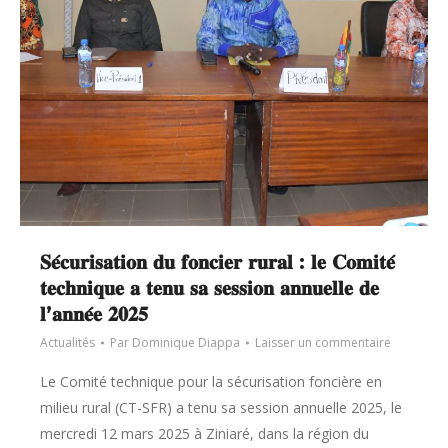
𝐒𝐞́𝐜𝐮𝐫𝐢𝐬𝐚𝐭𝐢𝐨𝐧 𝐝𝐮 𝐟𝐨𝐧𝐜𝐢𝐞𝐫 𝐫𝐮𝐫𝐚𝐥 : 𝐥𝐞 𝐂𝐨𝐦𝐢𝐭𝐞́
𝐭𝐞𝐜𝐡𝐧𝐢𝐪𝐮𝐞 𝐚 𝐭𝐞𝐧𝐮 𝐬𝐚 𝐬𝐞𝐬𝐬𝐢𝐨𝐧 𝐚𝐧𝐧𝐮𝐞𝐥𝐥𝐞 𝐝𝐞
𝐥’𝐚𝐧𝐧𝐞́𝐞 𝟐𝟎𝟐𝟓
Actualités
Par
Dominique Diappa
Laisser un commentaire
Le Comité technique pour la sécurisation foncière en
milieu rural (CT-SFR) a tenu sa session annuelle 2025, le
mercredi 12 mars 2025 à Ziniaré, dans la région du