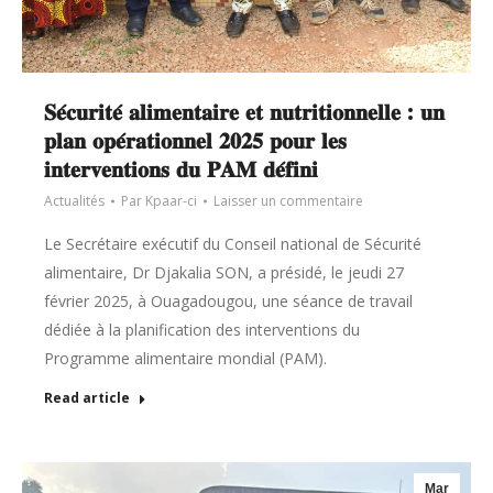
𝐒𝐞́𝐜𝐮𝐫𝐢𝐭𝐞́ 𝐚𝐥𝐢𝐦𝐞𝐧𝐭𝐚𝐢𝐫𝐞 𝐞𝐭 𝐧𝐮𝐭𝐫𝐢𝐭𝐢𝐨𝐧𝐧𝐞𝐥𝐥𝐞 : 𝐮𝐧
𝐩𝐥𝐚𝐧 𝐨𝐩𝐞́𝐫𝐚𝐭𝐢𝐨𝐧𝐧𝐞𝐥 𝟐𝟎𝟐𝟓 𝐩𝐨𝐮𝐫 𝐥𝐞𝐬
𝐢𝐧𝐭𝐞𝐫𝐯𝐞𝐧𝐭𝐢𝐨𝐧𝐬 𝐝𝐮 𝐏𝐀𝐌 𝐝𝐞́𝐟𝐢𝐧𝐢
Actualités
Par
Kpaar-ci
Laisser un commentaire
Le Secrétaire exécutif du Conseil national de Sécurité
alimentaire, Dr Djakalia SON, a présidé, le jeudi 27
février 2025, à Ouagadougou, une séance de travail
dédiée à la planification des interventions du
Programme alimentaire mondial (PAM).
Read article
Mar