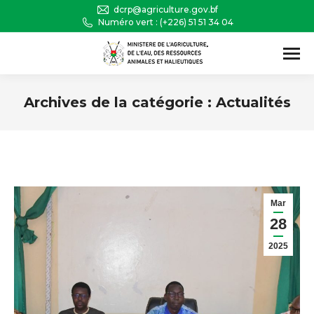
dcrp@agriculture.gov.bf
Numéro vert : (+226) 51 51 34 04
Recherche
:
Archives de la catégorie :
Actualités
Vous êtes ici :
Mar
28
2025