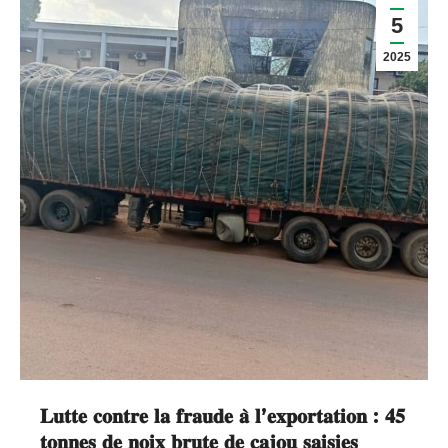
5
2025
𝐋𝐮𝐭𝐭𝐞 𝐜𝐨𝐧𝐭𝐫𝐞 𝐥𝐚 𝐟𝐫𝐚𝐮𝐝𝐞 𝐚̀ 𝐥’𝐞𝐱𝐩𝐨𝐫𝐭𝐚𝐭𝐢𝐨𝐧 : 𝟒𝟓
𝐭𝐨𝐧𝐧𝐞𝐬 𝐝𝐞 𝐧𝐨𝐢𝐱 𝐛𝐫𝐮𝐭𝐞 𝐝𝐞 𝐜𝐚𝐣𝐨𝐮 𝐬𝐚𝐢𝐬𝐢𝐞𝐬