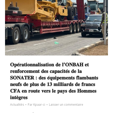
𝐎𝐩𝐞́𝐫𝐚𝐭𝐢𝐨𝐧𝐧𝐚𝐥𝐢𝐬𝐚𝐭𝐢𝐨𝐧 𝐝𝐞 𝐥’𝐎𝐍𝐁𝐀𝐇 𝐞𝐭
𝐫𝐞𝐧𝐟𝐨𝐫𝐜𝐞𝐦𝐞𝐧𝐭 𝐝𝐞𝐬 𝐜𝐚𝐩𝐚𝐜𝐢𝐭𝐞́𝐬 𝐝𝐞 𝐥𝐚
𝐒𝐎𝐍𝐀𝐓𝐄𝐑 : 𝐝𝐞𝐬 𝐞́𝐪𝐮𝐢𝐩𝐞𝐦𝐞𝐧𝐭𝐬 𝐟𝐥𝐚𝐦𝐛𝐚𝐧𝐭𝐬
𝐧𝐞𝐮𝐟𝐬 𝐝𝐞 𝐩𝐥𝐮𝐬 𝐝𝐞 𝟏𝟑 𝐦𝐢𝐥𝐥𝐢𝐚𝐫𝐝𝐬 𝐝𝐞 𝐟𝐫𝐚𝐧𝐜𝐬
𝐂𝐅𝐀 𝐞𝐧 𝐫𝐨𝐮𝐭𝐞 𝐯𝐞𝐫𝐬 𝐥𝐞 𝐩𝐚𝐲𝐬 𝐝𝐞𝐬 𝐇𝐨𝐦𝐦𝐞𝐬
𝐢𝐧𝐭𝐞̀𝐠𝐫𝐞𝐬
Actualités
Par
Kpaar-ci
Laisser un commentaire