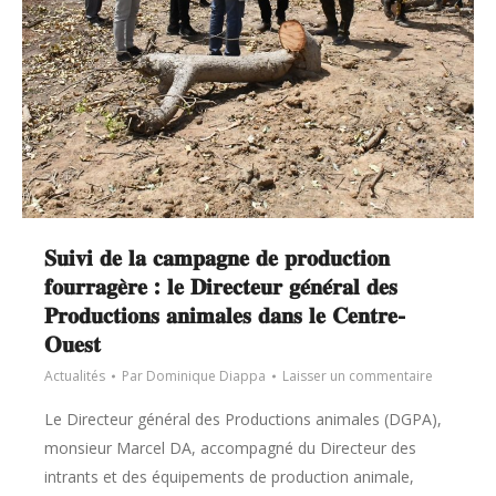
𝐒𝐮𝐢𝐯𝐢 𝐝𝐞 𝐥𝐚 𝐜𝐚𝐦𝐩𝐚𝐠𝐧𝐞 𝐝𝐞 𝐩𝐫𝐨𝐝𝐮𝐜𝐭𝐢𝐨𝐧
𝐟𝐨𝐮𝐫𝐫𝐚𝐠𝐞̀𝐫𝐞 : 𝐥𝐞 𝐃𝐢𝐫𝐞𝐜𝐭𝐞𝐮𝐫 𝐠𝐞́𝐧𝐞́𝐫𝐚𝐥 𝐝𝐞𝐬
𝐏𝐫𝐨𝐝𝐮𝐜𝐭𝐢𝐨𝐧𝐬 𝐚𝐧𝐢𝐦𝐚𝐥𝐞𝐬 𝐝𝐚𝐧𝐬 𝐥𝐞 𝐂𝐞𝐧𝐭𝐫𝐞-
𝐎𝐮𝐞𝐬𝐭
Actualités
Par
Dominique Diappa
Laisser un commentaire
Le Directeur général des Productions animales (DGPA),
monsieur Marcel DA, accompagné du Directeur des
intrants et des équipements de production animale,