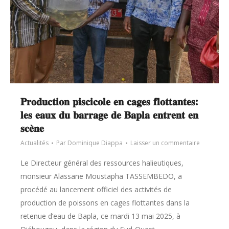
𝐏𝐫𝐨𝐝𝐮𝐜𝐭𝐢𝐨𝐧 𝐩𝐢𝐬𝐜𝐢𝐜𝐨𝐥𝐞 𝐞𝐧 𝐜𝐚𝐠𝐞𝐬 𝐟𝐥𝐨𝐭𝐭𝐚𝐧𝐭𝐞𝐬:
𝐥𝐞𝐬 𝐞𝐚𝐮𝐱 𝐝𝐮 𝐛𝐚𝐫𝐫𝐚𝐠𝐞 𝐝𝐞 𝐁𝐚𝐩𝐥𝐚 𝐞𝐧𝐭𝐫𝐞𝐧𝐭 𝐞𝐧
𝐬𝐜𝐞̀𝐧𝐞
Actualités
Par
Dominique Diappa
Laisser un commentaire
Le Directeur général des ressources halieutiques,
monsieur Alassane Moustapha TASSEMBEDO, a
procédé au lancement officiel des activités de
production de poissons en cages flottantes dans la
retenue d’eau de Bapla, ce mardi 13 mai 2025, à