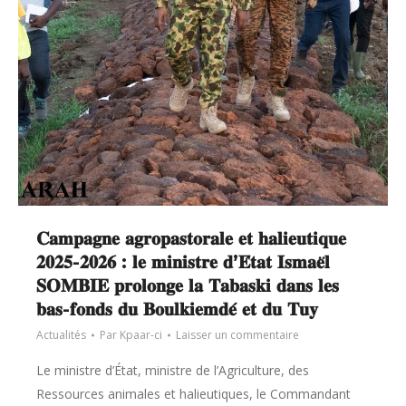
𝐂𝐚𝐦𝐩𝐚𝐠𝐧𝐞 𝐚𝐠𝐫𝐨𝐩𝐚𝐬𝐭𝐨𝐫𝐚𝐥𝐞 𝐞𝐭 𝐡𝐚𝐥𝐢𝐞𝐮𝐭𝐢𝐪𝐮𝐞
𝟐𝟎𝟐𝟓-𝟐𝟎𝟐𝟔 : 𝐥𝐞 𝐦𝐢𝐧𝐢𝐬𝐭𝐫𝐞 𝐝’𝐄́𝐭𝐚𝐭 𝐈𝐬𝐦𝐚𝐞̈𝐥
𝐒𝐎𝐌𝐁𝐈𝐄 𝐩𝐫𝐨𝐥𝐨𝐧𝐠𝐞 𝐥𝐚 𝐓𝐚𝐛𝐚𝐬𝐤𝐢 𝐝𝐚𝐧𝐬 𝐥𝐞𝐬
𝐛𝐚𝐬-𝐟𝐨𝐧𝐝𝐬 𝐝𝐮 𝐁𝐨𝐮𝐥𝐤𝐢𝐞𝐦𝐝𝐞́ 𝐞𝐭 𝐝𝐮 𝐓𝐮𝐲
Actualités
Par
Kpaar-ci
Laisser un commentaire
Le ministre d’État, ministre de l’Agriculture, des
Ressources animales et halieutiques, le Commandant