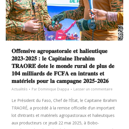
𝐎𝐟𝐟𝐞𝐧𝐬𝐢𝐯𝐞 𝐚𝐠𝐫𝐨𝐩𝐚𝐬𝐭𝐨𝐫𝐚𝐥𝐞 𝐞𝐭 𝐡𝐚𝐥𝐢𝐞𝐮𝐭𝐢𝐪𝐮𝐞
𝟐𝟎𝟐𝟑-𝟐𝟎𝟐𝟓 : 𝐥𝐞 𝐂𝐚𝐩𝐢𝐭𝐚𝐢𝐧𝐞 𝐈𝐛𝐫𝐚𝐡𝐢𝐦
𝐓𝐑𝐀𝐎𝐑𝐄́ 𝐝𝐨𝐭𝐞 𝐥𝐞 𝐦𝐨𝐧𝐝𝐞 𝐫𝐮𝐫𝐚𝐥 𝐝𝐞 𝐩𝐥𝐮𝐬 𝐝𝐞
𝟏𝟎𝟒 𝐦𝐢𝐥𝐥𝐢𝐚𝐫𝐝𝐬 𝐝𝐞 𝐅𝐂𝐅𝐀 𝐞𝐧 𝐢𝐧𝐭𝐫𝐚𝐧𝐭𝐬 𝐞𝐭
𝐦𝐚𝐭𝐞́𝐫𝐢𝐞𝐥𝐬 𝐩𝐨𝐮𝐫 𝐥𝐚 𝐜𝐚𝐦𝐩𝐚𝐠𝐧𝐞 𝟐𝟎𝟐𝟓-𝟐𝟎𝟐𝟔
Actualités
Par
Dominique Diappa
Laisser un commentaire
Le Président du Faso, Chef de l’État, le Capitaine Ibrahim
TRAORÉ, a procédé à la remise officielle d’un important
lot d’intrants et matériels agropastoraux et halieutiques
aux producteurs ce jeudi 22 mai 2025, à Bobo-