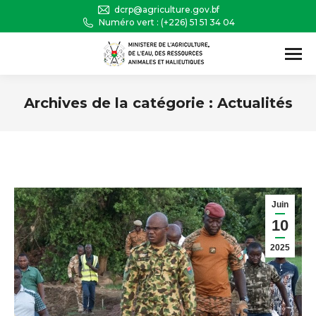
dcrp@agriculture.gov.bf
Numéro vert : (+226) 51 51 34 04
Recherche
:
Archives de la catégorie :
Actualités
Vous êtes ici :
Juin
10
2025