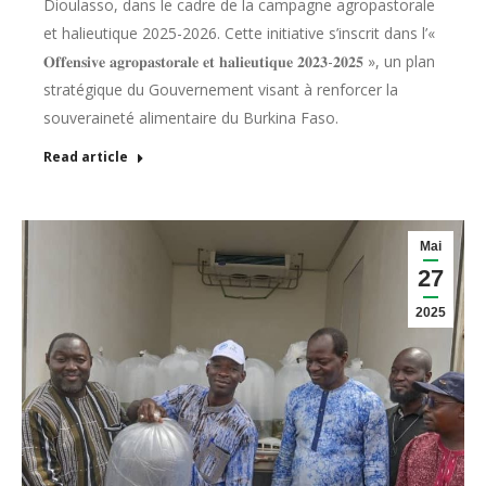
Dioulasso, dans le cadre de la campagne agropastorale
et halieutique 2025-2026. Cette initiative s’inscrit dans l’«
𝐎𝐟𝐟𝐞𝐧𝐬𝐢𝐯𝐞 𝐚𝐠𝐫𝐨𝐩𝐚𝐬𝐭𝐨𝐫𝐚𝐥𝐞 𝐞𝐭 𝐡𝐚𝐥𝐢𝐞𝐮𝐭𝐢𝐪𝐮𝐞 𝟐𝟎𝟐𝟑-𝟐𝟎𝟐𝟓 », un plan
stratégique du Gouvernement visant à renforcer la
souveraineté alimentaire du Burkina Faso.
Read article
Mai
27
2025