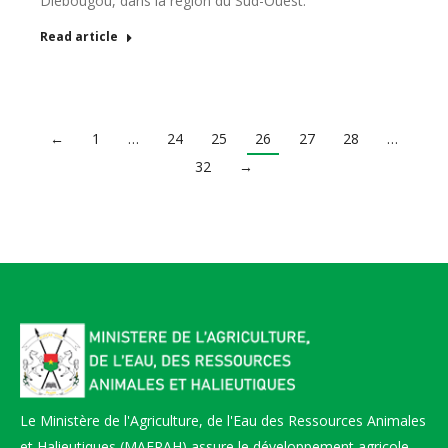
Diébougou, dans la région du Sud-Ouest.
Read article
←
1
…
24
25
26
27
28
…
32
→
Le Ministère de l'Agriculture, de l'Eau des Ressources Animales
et Halieutiques (MAERAH) assure le développement agricole,