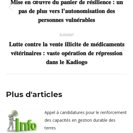
article
𝐌𝐢𝐬𝐞 𝐞𝐧 œ𝐮𝐯𝐫𝐞 𝐝𝐮 𝐩𝐚𝐧𝐢𝐞𝐫 𝐝𝐞 𝐫𝐞́𝐬𝐢𝐥𝐢𝐞𝐧𝐜𝐞 : 𝐮𝐧
𝐩𝐚𝐬 𝐝𝐞 𝐩𝐥𝐮𝐬 𝐯𝐞𝐫𝐬 𝐥’𝐚𝐮𝐭𝐨𝐧𝐨𝐦𝐢𝐬𝐚𝐭𝐢𝐨𝐧 𝐝𝐞𝐬
Article
précédent
𝐩𝐞𝐫𝐬𝐨𝐧𝐧𝐞𝐬 𝐯𝐮𝐥𝐧𝐞́𝐫𝐚𝐛𝐥𝐞𝐬
:
SUIVANT
𝐋𝐮𝐭𝐭𝐞 𝐜𝐨𝐧𝐭𝐫𝐞 𝐥𝐚 𝐯𝐞𝐧𝐭𝐞 𝐢𝐥𝐥𝐢𝐜𝐢𝐭𝐞 𝐝𝐞 𝐦𝐞́𝐝𝐢𝐜𝐚𝐦𝐞𝐧𝐭𝐬
𝐯𝐞́𝐭𝐞́𝐫𝐢𝐧𝐚𝐢𝐫𝐞𝐬 : 𝐯𝐚𝐬𝐭𝐞 𝐨𝐩𝐞́𝐫𝐚𝐭𝐢𝐨𝐧 𝐝𝐞 𝐫𝐞́𝐩𝐫𝐞𝐬𝐬𝐢𝐨𝐧
Article
suivant
𝐝𝐚𝐧𝐬 𝐥𝐞 𝐊𝐚𝐝𝐢𝐨𝐠𝐨
:
Plus d'articles
Appel à candidatures pour le renforcement
des capacités en gestion durable des
terres