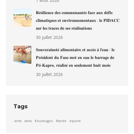
1 août 2026
𝐑𝐞́𝐬𝐢𝐥𝐢𝐞𝐧𝐜𝐞 𝐝𝐞𝐬 𝐜𝐨𝐦𝐦𝐮𝐧𝐚𝐮𝐭𝐞́𝐬 𝐟𝐚𝐜𝐞 𝐚𝐮𝐱 𝐝𝐞́𝐟𝐢𝐬
𝐜𝐥𝐢𝐦𝐚𝐭𝐢𝐪𝐮𝐞𝐬 𝐞𝐭 𝐞𝐧𝐯𝐢𝐫𝐨𝐧𝐧𝐞𝐦𝐞𝐧𝐭𝐚𝐮𝐱 : 𝐥𝐞 𝐏𝐈𝐃𝐀𝐂𝐂
𝐬𝐮𝐫 𝐥𝐞𝐬 𝐭𝐫𝐚𝐜𝐞𝐬 𝐝𝐞 𝐬𝐞𝐬 𝐫𝐞́𝐚𝐥𝐢𝐬𝐚𝐭𝐢𝐨𝐧𝐬
30 juillet 2026
𝐒𝐨𝐮𝐯𝐞𝐫𝐚𝐢𝐧𝐞𝐭𝐞́ 𝐚𝐥𝐢𝐦𝐞𝐧𝐭𝐚𝐢𝐫𝐞 𝐞𝐭 𝐚𝐜𝐜𝐞̀𝐬 𝐚̀ 𝐥’𝐞𝐚𝐮 : 𝐥𝐞
𝐏𝐫𝐞́𝐬𝐢𝐝𝐞𝐧𝐭 𝐝𝐮 𝐅𝐚𝐬𝐨 𝐦𝐞𝐭 𝐞𝐧 𝐞𝐚𝐮 𝐥𝐞 𝐛𝐚𝐫𝐫𝐚𝐠𝐞 𝐝𝐞
𝐏𝐨̂-𝐊𝐚𝐩𝐫𝐨, 𝐫𝐞́𝐚𝐥𝐢𝐬𝐞́ 𝐞𝐧 𝐬𝐞𝐮𝐥𝐞𝐦𝐞𝐧𝐭 𝐡𝐮𝐢𝐭 𝐦𝐨𝐢𝐬
30 juillet 2026
Tags
anes
asins
Koudougou
Nando
équine