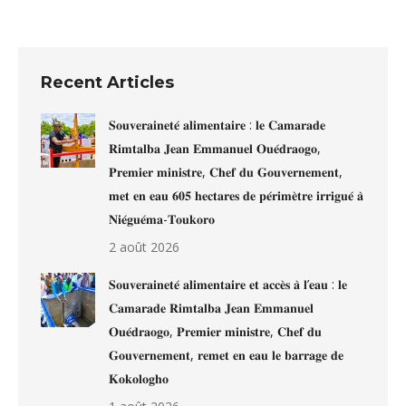
Recent Articles
𝐒𝐨𝐮𝐯𝐞𝐫𝐚𝐢𝐧𝐞𝐭𝐞́ 𝐚𝐥𝐢𝐦𝐞𝐧𝐭𝐚𝐢𝐫𝐞 : 𝐥𝐞 𝐂𝐚𝐦𝐚𝐫𝐚𝐝𝐞
𝐑𝐢𝐦𝐭𝐚𝐥𝐛𝐚 𝐉𝐞𝐚𝐧 𝐄𝐦𝐦𝐚𝐧𝐮𝐞𝐥 𝐎𝐮𝐞́𝐝𝐫𝐚𝐨𝐠𝐨,
𝐏𝐫𝐞𝐦𝐢𝐞𝐫 𝐦𝐢𝐧𝐢𝐬𝐭𝐫𝐞, 𝐂𝐡𝐞𝐟 𝐝𝐮 𝐆𝐨𝐮𝐯𝐞𝐫𝐧𝐞𝐦𝐞𝐧𝐭,
𝐦𝐞𝐭 𝐞𝐧 𝐞𝐚𝐮 𝟔𝟎𝟓 𝐡𝐞𝐜𝐭𝐚𝐫𝐞𝐬 𝐝𝐞 𝐩𝐞́𝐫𝐢𝐦𝐞̀𝐭𝐫𝐞 𝐢𝐫𝐫𝐢𝐠𝐮𝐞́ 𝐚̀
𝐍𝐢𝐞́𝐠𝐮𝐞́𝐦𝐚-𝐓𝐨𝐮𝐤𝐨𝐫𝐨
2 août 2026
𝐒𝐨𝐮𝐯𝐞𝐫𝐚𝐢𝐧𝐞𝐭𝐞́ 𝐚𝐥𝐢𝐦𝐞𝐧𝐭𝐚𝐢𝐫𝐞 𝐞𝐭 𝐚𝐜𝐜𝐞̀𝐬 𝐚̀ 𝐥’𝐞𝐚𝐮 : 𝐥𝐞
𝐂𝐚𝐦𝐚𝐫𝐚𝐝𝐞 𝐑𝐢𝐦𝐭𝐚𝐥𝐛𝐚 𝐉𝐞𝐚𝐧 𝐄𝐦𝐦𝐚𝐧𝐮𝐞𝐥
𝐎𝐮𝐞́𝐝𝐫𝐚𝐨𝐠𝐨, 𝐏𝐫𝐞𝐦𝐢𝐞𝐫 𝐦𝐢𝐧𝐢𝐬𝐭𝐫𝐞, 𝐂𝐡𝐞𝐟 𝐝𝐮
𝐆𝐨𝐮𝐯𝐞𝐫𝐧𝐞𝐦𝐞𝐧𝐭, 𝐫𝐞𝐦𝐞𝐭 𝐞𝐧 𝐞𝐚𝐮 𝐥𝐞 𝐛𝐚𝐫𝐫𝐚𝐠𝐞 𝐝𝐞
𝐊𝐨𝐤𝐨𝐥𝐨𝐠𝐡𝐨