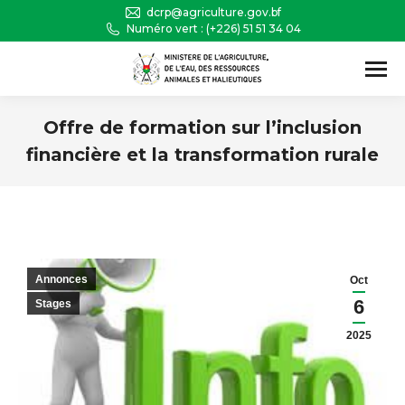
dcrp@agriculture.gov.bf
Numéro vert : (+226) 51 51 34 04
Recherche
:
Offre de formation sur l’inclusion
financière et la transformation rurale
Vous êtes ici :
Annonces
Oct
6
Stages
2025