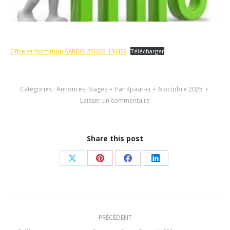
Offre se formation AARDO_251006_134429
Télécharger
Catégories :
Annonces
,
Stages
Par
Kpaar-ci
6 octobre 2025
Laisser un commentaire
Share this post
Partager
Partager
Partager
Partager
sur
sur
sur
sur
X
Pinterest
Facebook
LinkedIn
Navigation
PRÉCÉDENT