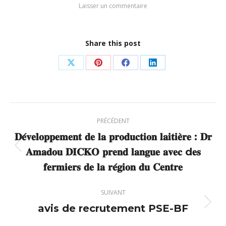
Laisser un commentaire
Share this post
Partager
Partager
Partager
Partager
sur
sur
sur
sur
X
Pinterest
Facebook
LinkedIn
Navigation
PRÉCÉDENT
article
𝐃𝐞́𝐯𝐞𝐥𝐨𝐩𝐩𝐞𝐦𝐞𝐧𝐭 𝐝𝐞 𝐥𝐚 𝐩𝐫𝐨𝐝𝐮𝐜𝐭𝐢𝐨𝐧 𝐥𝐚𝐢𝐭𝐢𝐞̀𝐫𝐞 : 𝐃𝐫
𝐀𝐦𝐚𝐝𝐨𝐮 𝐃𝐈𝐂𝐊𝐎 𝐩𝐫𝐞𝐧𝐝 𝐥𝐚𝐧𝐠𝐮𝐞 𝐚𝐯𝐞𝐜 d𝐞𝐬
Article
précédent
𝐟𝐞𝐫𝐦𝐢𝐞𝐫𝐬 𝐝𝐞 𝐥𝐚 𝐫𝐞́𝐠𝐢𝐨𝐧 𝐝𝐮 𝐂𝐞𝐧𝐭𝐫𝐞
:
SUIVANT
avis de recrutement PSE-BF
Article
suivant