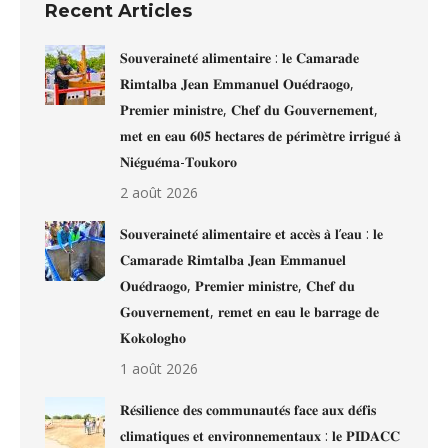
Recent Articles
𝐒𝐨𝐮𝐯𝐞𝐫𝐚𝐢𝐧𝐞𝐭𝐞́ 𝐚𝐥𝐢𝐦𝐞𝐧𝐭𝐚𝐢𝐫𝐞 : 𝐥𝐞 𝐂𝐚𝐦𝐚𝐫𝐚𝐝𝐞
𝐑𝐢𝐦𝐭𝐚𝐥𝐛𝐚 𝐉𝐞𝐚𝐧 𝐄𝐦𝐦𝐚𝐧𝐮𝐞𝐥 𝐎𝐮𝐞́𝐝𝐫𝐚𝐨𝐠𝐨,
𝐏𝐫𝐞𝐦𝐢𝐞𝐫 𝐦𝐢𝐧𝐢𝐬𝐭𝐫𝐞, 𝐂𝐡𝐞𝐟 𝐝𝐮 𝐆𝐨𝐮𝐯𝐞𝐫𝐧𝐞𝐦𝐞𝐧𝐭,
𝐦𝐞𝐭 𝐞𝐧 𝐞𝐚𝐮 𝟔𝟎𝟓 𝐡𝐞𝐜𝐭𝐚𝐫𝐞𝐬 𝐝𝐞 𝐩𝐞́𝐫𝐢𝐦𝐞̀𝐭𝐫𝐞 𝐢𝐫𝐫𝐢𝐠𝐮𝐞́ 𝐚̀
𝐍𝐢𝐞́𝐠𝐮𝐞́𝐦𝐚-𝐓𝐨𝐮𝐤𝐨𝐫𝐨
2 août 2026
𝐒𝐨𝐮𝐯𝐞𝐫𝐚𝐢𝐧𝐞𝐭𝐞́ 𝐚𝐥𝐢𝐦𝐞𝐧𝐭𝐚𝐢𝐫𝐞 𝐞𝐭 𝐚𝐜𝐜𝐞̀𝐬 𝐚̀ 𝐥’𝐞𝐚𝐮 : 𝐥𝐞
𝐂𝐚𝐦𝐚𝐫𝐚𝐝𝐞 𝐑𝐢𝐦𝐭𝐚𝐥𝐛𝐚 𝐉𝐞𝐚𝐧 𝐄𝐦𝐦𝐚𝐧𝐮𝐞𝐥
𝐎𝐮𝐞́𝐝𝐫𝐚𝐨𝐠𝐨, 𝐏𝐫𝐞𝐦𝐢𝐞𝐫 𝐦𝐢𝐧𝐢𝐬𝐭𝐫𝐞, 𝐂𝐡𝐞𝐟 𝐝𝐮
𝐆𝐨𝐮𝐯𝐞𝐫𝐧𝐞𝐦𝐞𝐧𝐭, 𝐫𝐞𝐦𝐞𝐭 𝐞𝐧 𝐞𝐚𝐮 𝐥𝐞 𝐛𝐚𝐫𝐫𝐚𝐠𝐞 𝐝𝐞
𝐊𝐨𝐤𝐨𝐥𝐨𝐠𝐡𝐨
1 août 2026
𝐑𝐞́𝐬𝐢𝐥𝐢𝐞𝐧𝐜𝐞 𝐝𝐞𝐬 𝐜𝐨𝐦𝐦𝐮𝐧𝐚𝐮𝐭𝐞́𝐬 𝐟𝐚𝐜𝐞 𝐚𝐮𝐱 𝐝𝐞́𝐟𝐢𝐬
𝐜𝐥𝐢𝐦𝐚𝐭𝐢𝐪𝐮𝐞𝐬 𝐞𝐭 𝐞𝐧𝐯𝐢𝐫𝐨𝐧𝐧𝐞𝐦𝐞𝐧𝐭𝐚𝐮𝐱 : 𝐥𝐞 𝐏𝐈𝐃𝐀𝐂𝐂