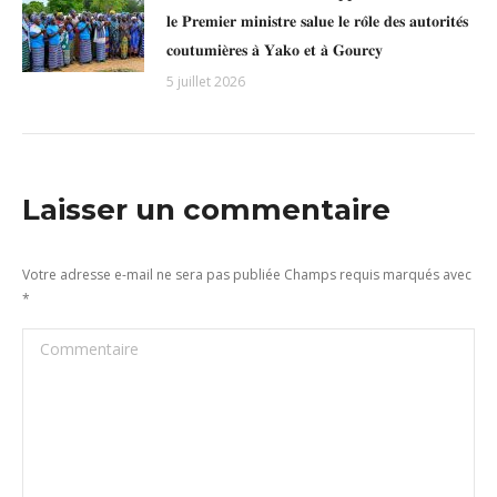
𝐥𝐞 𝐏𝐫𝐞𝐦𝐢𝐞𝐫 𝐦𝐢𝐧𝐢𝐬𝐭𝐫𝐞 𝐬𝐚𝐥𝐮𝐞 𝐥𝐞 𝐫𝐨̂𝐥𝐞 𝐝𝐞𝐬 𝐚𝐮𝐭𝐨𝐫𝐢𝐭𝐞́𝐬
𝐜𝐨𝐮𝐭𝐮𝐦𝐢𝐞̀𝐫𝐞𝐬 𝐚̀ 𝐘𝐚𝐤𝐨 𝐞𝐭 𝐚̀ 𝐆𝐨𝐮𝐫𝐜𝐲
5 juillet 2026
Laisser un commentaire
Votre adresse e-mail ne sera pas publiée Champs requis marqués avec
*
Commentaire