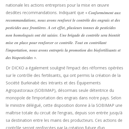
nationale les actions entreprises pour la mise en œuvre
desdites recommandations. Indiquant que « 𝑪𝒐𝒏𝒇𝒐𝒓𝒎𝒆́𝒎𝒆𝒏𝒕 𝒂𝒖𝒙
𝒓𝒆𝒄𝒐𝒎𝒎𝒂𝒏𝒅𝒂𝒕𝒊𝒐𝒏𝒔, 𝒏𝒐𝒖𝒔 𝒂𝒗𝒐𝒏𝒔 𝒓𝒆𝒏𝒇𝒐𝒓𝒄𝒆́ 𝒍𝒆 𝒄𝒐𝒏𝒕𝒓𝒐̂𝒍𝒆 𝒅𝒆𝒔 𝒆𝒏𝒈𝒓𝒂𝒊𝒔 𝒆𝒕 𝒅𝒆𝒔
𝒑𝒆𝒔𝒕𝒊𝒄𝒊𝒅𝒆𝒔 𝒂𝒖𝒙 𝒇𝒓𝒐𝒏𝒕𝒊𝒆̀𝒓𝒆𝒔. 𝑨̀ 𝒄𝒆𝒕 𝒆𝒇𝒇𝒆𝒕, 𝒑𝒍𝒖𝒔𝒊𝒆𝒖𝒓𝒔 𝒕𝒐𝒏𝒏𝒆𝒔 𝒅𝒆 𝒑𝒆𝒔𝒕𝒊𝒄𝒊𝒅𝒆𝒔
𝒏𝒐𝒏 𝒉𝒐𝒎𝒐𝒍𝒐𝒈𝒖𝒆́𝒔 𝒐𝒏𝒕 𝒆́𝒕𝒆́ 𝒔𝒂𝒊𝒔𝒊𝒆𝒔. 𝑼𝒏𝒆 𝒃𝒓𝒊𝒈𝒂𝒅𝒆 𝒅𝒆 𝒄𝒐𝒏𝒕𝒓𝒐̂𝒍𝒆 𝒔𝒆𝒓𝒂 𝒃𝒊𝒆𝒏𝒕𝒐̂𝒕
𝒎𝒊𝒔𝒆 𝒆𝒏 𝒑𝒍𝒂𝒄𝒆 𝒑𝒐𝒖𝒓 𝒓𝒆𝒏𝒇𝒐𝒓𝒄𝒆𝒓 𝒄𝒆 𝒄𝒐𝒏𝒕𝒓𝒐̂𝒍𝒆. 𝑻𝒐𝒖𝒕 𝒆𝒏 𝒄𝒐𝒏𝒕𝒓𝒐̂𝒍𝒂𝒏𝒕
𝒍’𝒊𝒎𝒑𝒐𝒓𝒕𝒂𝒕𝒊𝒐𝒏, 𝒏𝒐𝒖𝒔 𝒂𝒗𝒐𝒏𝒔 𝒆𝒏𝒕𝒓𝒆𝒑𝒓𝒊𝒔 𝒍𝒂 𝒑𝒓𝒐𝒎𝒐𝒕𝒊𝒐𝒏 𝒅𝒆𝒔 𝒃𝒊𝒐𝒇𝒆𝒓𝒕𝒊𝒍𝒊𝒔𝒂𝒏𝒕𝒔 𝒆𝒕
𝒅𝒆𝒔 𝒃𝒊𝒐𝒑𝒆𝒔𝒕𝒊𝒄𝒊𝒅𝒆𝒔 ».
Dr DICKO a également souligné l’impact des réformes opérées
sur le contrôle des fertilisants, qui ont permis la création de la
Société Burkinabè des Intrants et des Équipements
Agropastoraux (SOBIMAP), désormais seule détentrice du
monopole de l’importation des engrais dans notre pays. Selon
le ministre délégué, cette disposition donne à la SOBIMAP une
maîtrise totale du circuit de l’engrais, depuis son entrée jusqu’à
sa destination entre les mains des producteurs. Ces actions de
contrôle seront renforcées par la création future d’un