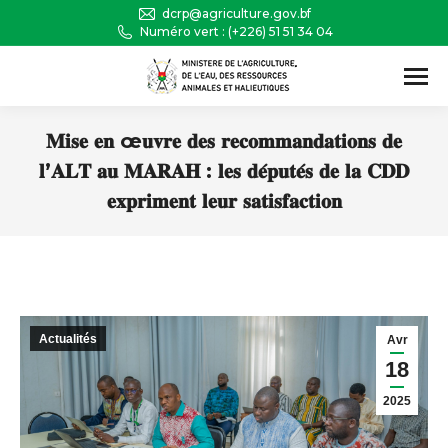
dcrp@agriculture.gov.bf
Numéro vert : (+226) 51 51 34 04
Recherche
:
𝐌𝐢𝐬𝐞 𝐞𝐧 œ𝐮𝐯𝐫𝐞 𝐝𝐞𝐬 𝐫𝐞𝐜𝐨𝐦𝐦𝐚𝐧𝐝𝐚𝐭𝐢𝐨𝐧𝐬 𝐝𝐞
𝐥’𝐀𝐋𝐓 𝐚𝐮 𝐌𝐀𝐑𝐀𝐇 : 𝐥𝐞𝐬 𝐝𝐞́𝐩𝐮𝐭𝐞́𝐬 𝐝𝐞 𝐥𝐚 𝐂𝐃𝐃
𝐞𝐱𝐩𝐫𝐢𝐦𝐞𝐧𝐭 𝐥𝐞𝐮𝐫 𝐬𝐚𝐭𝐢𝐬𝐟𝐚𝐜𝐭𝐢𝐨𝐧
Vous êtes ici :
Actualités
Avr
18
2025