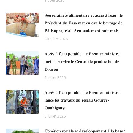
1 août 2026
𝐒𝐨𝐮𝐯𝐞𝐫𝐚𝐢𝐧𝐞𝐭𝐞́ 𝐚𝐥𝐢𝐦𝐞𝐧𝐭𝐚𝐢𝐫𝐞 𝐞𝐭 𝐚𝐜𝐜𝐞̀𝐬 𝐚̀ 𝐥’𝐞𝐚𝐮 : 𝐥𝐞
𝐏𝐫𝐞́𝐬𝐢𝐝𝐞𝐧𝐭 𝐝𝐮 𝐅𝐚𝐬𝐨 𝐦𝐞𝐭 𝐞𝐧 𝐞𝐚𝐮 𝐥𝐞 𝐛𝐚𝐫𝐫𝐚𝐠𝐞 𝐝𝐞
𝐏𝐨̂-𝐊𝐚𝐩𝐫𝐨, 𝐫𝐞́𝐚𝐥𝐢𝐬𝐞́ 𝐞𝐧 𝐬𝐞𝐮𝐥𝐞𝐦𝐞𝐧𝐭 𝐡𝐮𝐢𝐭 𝐦𝐨𝐢𝐬
30 juillet 2026
𝐀𝐜𝐜𝐞̀𝐬 𝐚̀ 𝐥’𝐞𝐚𝐮 𝐩𝐨𝐭𝐚𝐛𝐥𝐞 : 𝐥𝐞 𝐏𝐫𝐞𝐦𝐢𝐞𝐫 𝐦𝐢𝐧𝐢𝐬𝐭𝐫𝐞
𝐦𝐞𝐭 𝐞𝐧 𝐬𝐞𝐫𝐯𝐢𝐜𝐞 𝐥𝐞 𝐂𝐞𝐧𝐭𝐫𝐞 𝐝𝐞 𝐩𝐫𝐨𝐝𝐮𝐜𝐭𝐢𝐨𝐧 𝐝𝐞
𝐃𝐨𝐮𝐫𝐨𝐮
5 juillet 2026
𝐀𝐜𝐜𝐞̀𝐬 𝐚̀ 𝐥’𝐞𝐚𝐮 𝐩𝐨𝐭𝐚𝐛𝐥𝐞 : 𝐥𝐞 𝐏𝐫𝐞𝐦𝐢𝐞𝐫 𝐦𝐢𝐧𝐢𝐬𝐭𝐫𝐞
𝐥𝐚𝐧𝐜𝐞 𝐥𝐞𝐬 𝐭𝐫𝐚𝐯𝐚𝐮𝐱 𝐝𝐮 𝐫𝐞́𝐬𝐞𝐚𝐮 𝐆𝐨𝐮𝐫𝐜𝐲-
𝐎𝐮𝐚𝐡𝐢𝐠𝐨𝐮𝐲𝐚
5 juillet 2026
𝐂𝐨𝐡𝐞́𝐬𝐢𝐨𝐧 𝐬𝐨𝐜𝐢𝐚𝐥𝐞 𝐞𝐭 𝐝𝐞́𝐯𝐞𝐥𝐨𝐩𝐩𝐞𝐦𝐞𝐧𝐭 𝐚̀ 𝐥𝐚 𝐛𝐚𝐬𝐞 :