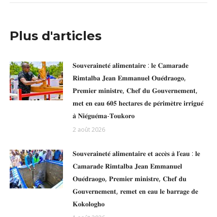
:
Plus d'articles
𝐒𝐨𝐮𝐯𝐞𝐫𝐚𝐢𝐧𝐞𝐭𝐞́ 𝐚𝐥𝐢𝐦𝐞𝐧𝐭𝐚𝐢𝐫𝐞 : 𝐥𝐞 𝐂𝐚𝐦𝐚𝐫𝐚𝐝𝐞
𝐑𝐢𝐦𝐭𝐚𝐥𝐛𝐚 𝐉𝐞𝐚𝐧 𝐄𝐦𝐦𝐚𝐧𝐮𝐞𝐥 𝐎𝐮𝐞́𝐝𝐫𝐚𝐨𝐠𝐨,
𝐏𝐫𝐞𝐦𝐢𝐞𝐫 𝐦𝐢𝐧𝐢𝐬𝐭𝐫𝐞, 𝐂𝐡𝐞𝐟 𝐝𝐮 𝐆𝐨𝐮𝐯𝐞𝐫𝐧𝐞𝐦𝐞𝐧𝐭,
𝐦𝐞𝐭 𝐞𝐧 𝐞𝐚𝐮 𝟔𝟎𝟓 𝐡𝐞𝐜𝐭𝐚𝐫𝐞𝐬 𝐝𝐞 𝐩𝐞́𝐫𝐢𝐦𝐞̀𝐭𝐫𝐞 𝐢𝐫𝐫𝐢𝐠𝐮𝐞́
𝐚̀ 𝐍𝐢𝐞́𝐠𝐮𝐞́𝐦𝐚-𝐓𝐨𝐮𝐤𝐨𝐫𝐨
2 août 2026
𝐒𝐨𝐮𝐯𝐞𝐫𝐚𝐢𝐧𝐞𝐭𝐞́ 𝐚𝐥𝐢𝐦𝐞𝐧𝐭𝐚𝐢𝐫𝐞 𝐞𝐭 𝐚𝐜𝐜𝐞̀𝐬 𝐚̀ 𝐥’𝐞𝐚𝐮 : 𝐥𝐞
𝐂𝐚𝐦𝐚𝐫𝐚𝐝𝐞 𝐑𝐢𝐦𝐭𝐚𝐥𝐛𝐚 𝐉𝐞𝐚𝐧 𝐄𝐦𝐦𝐚𝐧𝐮𝐞𝐥
𝐎𝐮𝐞́𝐝𝐫𝐚𝐨𝐠𝐨, 𝐏𝐫𝐞𝐦𝐢𝐞𝐫 𝐦𝐢𝐧𝐢𝐬𝐭𝐫𝐞, 𝐂𝐡𝐞𝐟 𝐝𝐮
𝐆𝐨𝐮𝐯𝐞𝐫𝐧𝐞𝐦𝐞𝐧𝐭, 𝐫𝐞𝐦𝐞𝐭 𝐞𝐧 𝐞𝐚𝐮 𝐥𝐞 𝐛𝐚𝐫𝐫𝐚𝐠𝐞 𝐝𝐞
𝐊𝐨𝐤𝐨𝐥𝐨𝐠𝐡𝐨