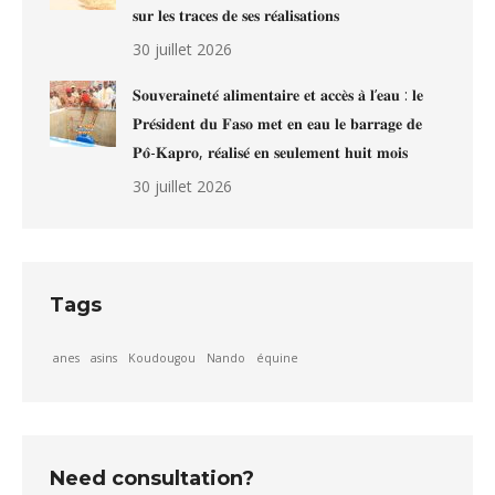
𝐬𝐮𝐫 𝐥𝐞𝐬 𝐭𝐫𝐚𝐜𝐞𝐬 𝐝𝐞 𝐬𝐞𝐬 𝐫𝐞́𝐚𝐥𝐢𝐬𝐚𝐭𝐢𝐨𝐧𝐬
30 juillet 2026
𝐒𝐨𝐮𝐯𝐞𝐫𝐚𝐢𝐧𝐞𝐭𝐞́ 𝐚𝐥𝐢𝐦𝐞𝐧𝐭𝐚𝐢𝐫𝐞 𝐞𝐭 𝐚𝐜𝐜𝐞̀𝐬 𝐚̀ 𝐥’𝐞𝐚𝐮 : 𝐥𝐞
𝐏𝐫𝐞́𝐬𝐢𝐝𝐞𝐧𝐭 𝐝𝐮 𝐅𝐚𝐬𝐨 𝐦𝐞𝐭 𝐞𝐧 𝐞𝐚𝐮 𝐥𝐞 𝐛𝐚𝐫𝐫𝐚𝐠𝐞 𝐝𝐞
𝐏𝐨̂-𝐊𝐚𝐩𝐫𝐨, 𝐫𝐞́𝐚𝐥𝐢𝐬𝐞́ 𝐞𝐧 𝐬𝐞𝐮𝐥𝐞𝐦𝐞𝐧𝐭 𝐡𝐮𝐢𝐭 𝐦𝐨𝐢𝐬
30 juillet 2026
Tags
anes
asins
Koudougou
Nando
équine
Need consultation?