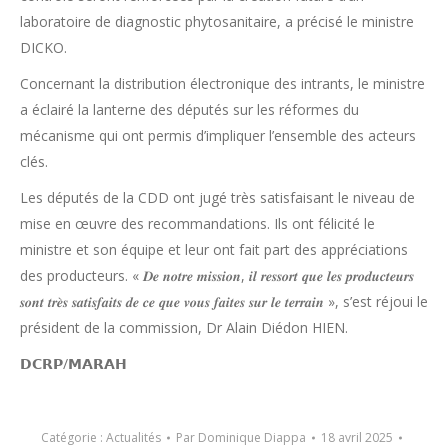
laboratoire de diagnostic phytosanitaire, a précisé le ministre
DICKO.
Concernant la distribution électronique des intrants, le ministre
a éclairé la lanterne des députés sur les réformes du
mécanisme qui ont permis d’impliquer l’ensemble des acteurs
clés.
Les députés de la CDD ont jugé très satisfaisant le niveau de
mise en œuvre des recommandations. Ils ont félicité le
ministre et son équipe et leur ont fait part des appréciations
des producteurs. « 𝑫𝒆 𝒏𝒐𝒕𝒓𝒆 𝒎𝒊𝒔𝒔𝒊𝒐𝒏, 𝒊𝒍 𝒓𝒆𝒔𝒔𝒐𝒓𝒕 𝒒𝒖𝒆 𝒍𝒆𝒔 𝒑𝒓𝒐𝒅𝒖𝒄𝒕𝒆𝒖𝒓𝒔
𝒔𝒐𝒏𝒕 𝒕𝒓𝒆̀𝒔 𝒔𝒂𝒕𝒊𝒔𝒇𝒂𝒊𝒕𝒔 𝒅𝒆 𝒄𝒆 𝒒𝒖𝒆 𝒗𝒐𝒖𝒔 𝒇𝒂𝒊𝒕𝒆𝒔 𝒔𝒖𝒓 𝒍𝒆 𝒕𝒆𝒓𝒓𝒂𝒊𝒏 », s’est réjoui le
président de la commission, Dr Alain Diédon HIEN.
𝗗𝗖𝗥𝗣/𝗠𝗔𝗥𝗔𝗛
Catégorie :
Actualités
Par
Dominique Diappa
18 avril 2025