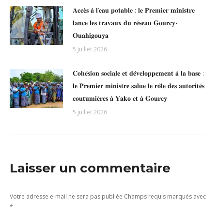
𝐀𝐜𝐜𝐞̀𝐬 𝐚̀ 𝐥’𝐞𝐚𝐮 𝐩𝐨𝐭𝐚𝐛𝐥𝐞 : 𝐥𝐞 𝐏𝐫𝐞𝐦𝐢𝐞𝐫 𝐦𝐢𝐧𝐢𝐬𝐭𝐫𝐞
𝐥𝐚𝐧𝐜𝐞 𝐥𝐞𝐬 𝐭𝐫𝐚𝐯𝐚𝐮𝐱 𝐝𝐮 𝐫𝐞́𝐬𝐞𝐚𝐮 𝐆𝐨𝐮𝐫𝐜𝐲-
𝐎𝐮𝐚𝐡𝐢𝐠𝐨𝐮𝐲𝐚
5 juillet 2026
𝐂𝐨𝐡𝐞́𝐬𝐢𝐨𝐧 𝐬𝐨𝐜𝐢𝐚𝐥𝐞 𝐞𝐭 𝐝𝐞́𝐯𝐞𝐥𝐨𝐩𝐩𝐞𝐦𝐞𝐧𝐭 𝐚̀ 𝐥𝐚 𝐛𝐚𝐬𝐞 :
𝐥𝐞 𝐏𝐫𝐞𝐦𝐢𝐞𝐫 𝐦𝐢𝐧𝐢𝐬𝐭𝐫𝐞 𝐬𝐚𝐥𝐮𝐞 𝐥𝐞 𝐫𝐨̂𝐥𝐞 𝐝𝐞𝐬 𝐚𝐮𝐭𝐨𝐫𝐢𝐭𝐞́𝐬
𝐜𝐨𝐮𝐭𝐮𝐦𝐢𝐞̀𝐫𝐞𝐬 𝐚̀ 𝐘𝐚𝐤𝐨 𝐞𝐭 𝐚̀ 𝐆𝐨𝐮𝐫𝐜𝐲
5 juillet 2026
Laisser un commentaire
Votre adresse e-mail ne sera pas publiée Champs requis marqués avec
*