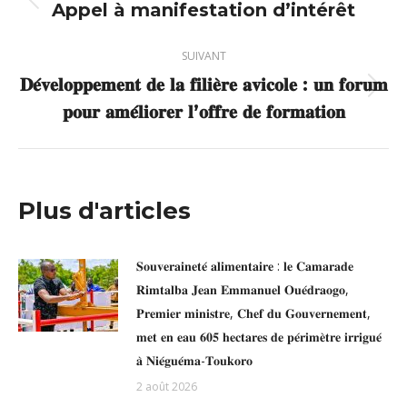
article
Appel à manifestation d’intérêt
Article
précédent
:
SUIVANT
𝐃𝐞́𝐯𝐞𝐥𝐨𝐩𝐩𝐞𝐦𝐞𝐧𝐭 𝐝𝐞 𝐥𝐚 𝐟𝐢𝐥𝐢𝐞̀𝐫𝐞 𝐚𝐯𝐢𝐜𝐨𝐥𝐞 : 𝐮𝐧 𝐟𝐨𝐫𝐮𝐦
Article
𝐩𝐨𝐮𝐫 𝐚𝐦𝐞́𝐥𝐢𝐨𝐫𝐞𝐫 𝐥’𝐨𝐟𝐟𝐫𝐞 𝐝𝐞 𝐟𝐨𝐫𝐦𝐚𝐭𝐢𝐨𝐧
suivant
:
Plus d'articles
𝐒𝐨𝐮𝐯𝐞𝐫𝐚𝐢𝐧𝐞𝐭𝐞́ 𝐚𝐥𝐢𝐦𝐞𝐧𝐭𝐚𝐢𝐫𝐞 : 𝐥𝐞 𝐂𝐚𝐦𝐚𝐫𝐚𝐝𝐞
𝐑𝐢𝐦𝐭𝐚𝐥𝐛𝐚 𝐉𝐞𝐚𝐧 𝐄𝐦𝐦𝐚𝐧𝐮𝐞𝐥 𝐎𝐮𝐞́𝐝𝐫𝐚𝐨𝐠𝐨,
𝐏𝐫𝐞𝐦𝐢𝐞𝐫 𝐦𝐢𝐧𝐢𝐬𝐭𝐫𝐞, 𝐂𝐡𝐞𝐟 𝐝𝐮 𝐆𝐨𝐮𝐯𝐞𝐫𝐧𝐞𝐦𝐞𝐧𝐭,
𝐦𝐞𝐭 𝐞𝐧 𝐞𝐚𝐮 𝟔𝟎𝟓 𝐡𝐞𝐜𝐭𝐚𝐫𝐞𝐬 𝐝𝐞 𝐩𝐞́𝐫𝐢𝐦𝐞̀𝐭𝐫𝐞 𝐢𝐫𝐫𝐢𝐠𝐮𝐞́
𝐚̀ 𝐍𝐢𝐞́𝐠𝐮𝐞́𝐦𝐚-𝐓𝐨𝐮𝐤𝐨𝐫𝐨
2 août 2026