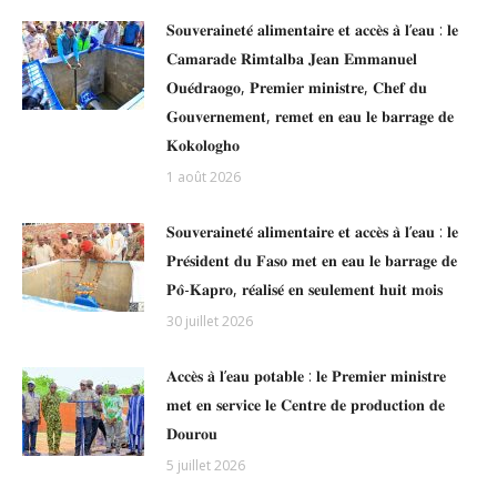
𝐒𝐨𝐮𝐯𝐞𝐫𝐚𝐢𝐧𝐞𝐭𝐞́ 𝐚𝐥𝐢𝐦𝐞𝐧𝐭𝐚𝐢𝐫𝐞 𝐞𝐭 𝐚𝐜𝐜𝐞̀𝐬 𝐚̀ 𝐥’𝐞𝐚𝐮 : 𝐥𝐞
𝐂𝐚𝐦𝐚𝐫𝐚𝐝𝐞 𝐑𝐢𝐦𝐭𝐚𝐥𝐛𝐚 𝐉𝐞𝐚𝐧 𝐄𝐦𝐦𝐚𝐧𝐮𝐞𝐥
𝐎𝐮𝐞́𝐝𝐫𝐚𝐨𝐠𝐨, 𝐏𝐫𝐞𝐦𝐢𝐞𝐫 𝐦𝐢𝐧𝐢𝐬𝐭𝐫𝐞, 𝐂𝐡𝐞𝐟 𝐝𝐮
𝐆𝐨𝐮𝐯𝐞𝐫𝐧𝐞𝐦𝐞𝐧𝐭, 𝐫𝐞𝐦𝐞𝐭 𝐞𝐧 𝐞𝐚𝐮 𝐥𝐞 𝐛𝐚𝐫𝐫𝐚𝐠𝐞 𝐝𝐞
𝐊𝐨𝐤𝐨𝐥𝐨𝐠𝐡𝐨
1 août 2026
𝐒𝐨𝐮𝐯𝐞𝐫𝐚𝐢𝐧𝐞𝐭𝐞́ 𝐚𝐥𝐢𝐦𝐞𝐧𝐭𝐚𝐢𝐫𝐞 𝐞𝐭 𝐚𝐜𝐜𝐞̀𝐬 𝐚̀ 𝐥’𝐞𝐚𝐮 : 𝐥𝐞
𝐏𝐫𝐞́𝐬𝐢𝐝𝐞𝐧𝐭 𝐝𝐮 𝐅𝐚𝐬𝐨 𝐦𝐞𝐭 𝐞𝐧 𝐞𝐚𝐮 𝐥𝐞 𝐛𝐚𝐫𝐫𝐚𝐠𝐞 𝐝𝐞
𝐏𝐨̂-𝐊𝐚𝐩𝐫𝐨, 𝐫𝐞́𝐚𝐥𝐢𝐬𝐞́ 𝐞𝐧 𝐬𝐞𝐮𝐥𝐞𝐦𝐞𝐧𝐭 𝐡𝐮𝐢𝐭 𝐦𝐨𝐢𝐬
30 juillet 2026
𝐀𝐜𝐜𝐞̀𝐬 𝐚̀ 𝐥’𝐞𝐚𝐮 𝐩𝐨𝐭𝐚𝐛𝐥𝐞 : 𝐥𝐞 𝐏𝐫𝐞𝐦𝐢𝐞𝐫 𝐦𝐢𝐧𝐢𝐬𝐭𝐫𝐞
𝐦𝐞𝐭 𝐞𝐧 𝐬𝐞𝐫𝐯𝐢𝐜𝐞 𝐥𝐞 𝐂𝐞𝐧𝐭𝐫𝐞 𝐝𝐞 𝐩𝐫𝐨𝐝𝐮𝐜𝐭𝐢𝐨𝐧 𝐝𝐞
𝐃𝐨𝐮𝐫𝐨𝐮
5 juillet 2026