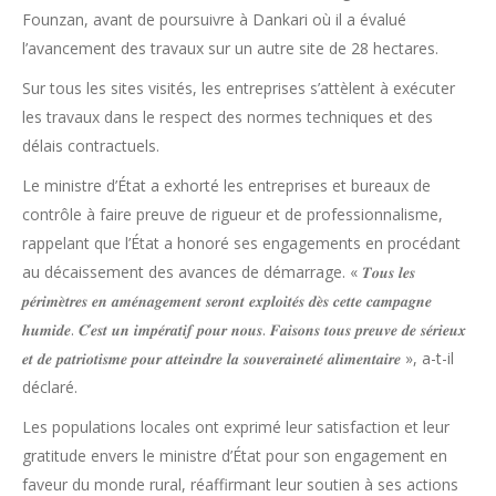
Founzan, avant de poursuivre à Dankari où il a évalué
l’avancement des travaux sur un autre site de 28 hectares.
Sur tous les sites visités, les entreprises s’attèlent à exécuter
les travaux dans le respect des normes techniques et des
délais contractuels.
Le ministre d’État a exhorté les entreprises et bureaux de
contrôle à faire preuve de rigueur et de professionnalisme,
rappelant que l’État a honoré ses engagements en procédant
au décaissement des avances de démarrage. « 𝑻𝒐𝒖𝒔 𝒍𝒆𝒔
𝒑𝒆́𝒓𝒊𝒎𝒆̀𝒕𝒓𝒆𝒔 𝒆𝒏 𝒂𝒎𝒆́𝒏𝒂𝒈𝒆𝒎𝒆𝒏𝒕 𝒔𝒆𝒓𝒐𝒏𝒕 𝒆𝒙𝒑𝒍𝒐𝒊𝒕𝒆́𝒔 𝒅𝒆̀𝒔 𝒄𝒆𝒕𝒕𝒆 𝒄𝒂𝒎𝒑𝒂𝒈𝒏𝒆
𝒉𝒖𝒎𝒊𝒅𝒆. 𝑪’𝒆𝒔𝒕 𝒖𝒏 𝒊𝒎𝒑𝒆́𝒓𝒂𝒕𝒊𝒇 𝒑𝒐𝒖𝒓 𝒏𝒐𝒖𝒔. 𝑭𝒂𝒊𝒔𝒐𝒏𝒔 𝒕𝒐𝒖𝒔 𝒑𝒓𝒆𝒖𝒗𝒆 𝒅𝒆 𝒔𝒆́𝒓𝒊𝒆𝒖𝒙
𝒆𝒕 𝒅𝒆 𝒑𝒂𝒕𝒓𝒊𝒐𝒕𝒊𝒔𝒎𝒆 𝒑𝒐𝒖𝒓 𝒂𝒕𝒕𝒆𝒊𝒏𝒅𝒓𝒆 𝒍𝒂 𝒔𝒐𝒖𝒗𝒆𝒓𝒂𝒊𝒏𝒆𝒕𝒆́ 𝒂𝒍𝒊𝒎𝒆𝒏𝒕𝒂𝒊𝒓𝒆 », a-t-il
déclaré.
Les populations locales ont exprimé leur satisfaction et leur
gratitude envers le ministre d’État pour son engagement en
faveur du monde rural, réaffirmant leur soutien à ses actions