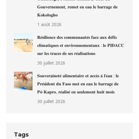
𝐆𝐨𝐮𝐯𝐞𝐫𝐧𝐞𝐦𝐞𝐧𝐭, 𝐫𝐞𝐦𝐞𝐭 𝐞𝐧 𝐞𝐚𝐮 𝐥𝐞 𝐛𝐚𝐫𝐫𝐚𝐠𝐞 𝐝𝐞
𝐊𝐨𝐤𝐨𝐥𝐨𝐠𝐡𝐨
1 août 2026
𝐑𝐞́𝐬𝐢𝐥𝐢𝐞𝐧𝐜𝐞 𝐝𝐞𝐬 𝐜𝐨𝐦𝐦𝐮𝐧𝐚𝐮𝐭𝐞́𝐬 𝐟𝐚𝐜𝐞 𝐚𝐮𝐱 𝐝𝐞́𝐟𝐢𝐬
𝐜𝐥𝐢𝐦𝐚𝐭𝐢𝐪𝐮𝐞𝐬 𝐞𝐭 𝐞𝐧𝐯𝐢𝐫𝐨𝐧𝐧𝐞𝐦𝐞𝐧𝐭𝐚𝐮𝐱 : 𝐥𝐞 𝐏𝐈𝐃𝐀𝐂𝐂
𝐬𝐮𝐫 𝐥𝐞𝐬 𝐭𝐫𝐚𝐜𝐞𝐬 𝐝𝐞 𝐬𝐞𝐬 𝐫𝐞́𝐚𝐥𝐢𝐬𝐚𝐭𝐢𝐨𝐧𝐬
30 juillet 2026
𝐒𝐨𝐮𝐯𝐞𝐫𝐚𝐢𝐧𝐞𝐭𝐞́ 𝐚𝐥𝐢𝐦𝐞𝐧𝐭𝐚𝐢𝐫𝐞 𝐞𝐭 𝐚𝐜𝐜𝐞̀𝐬 𝐚̀ 𝐥’𝐞𝐚𝐮 : 𝐥𝐞
𝐏𝐫𝐞́𝐬𝐢𝐝𝐞𝐧𝐭 𝐝𝐮 𝐅𝐚𝐬𝐨 𝐦𝐞𝐭 𝐞𝐧 𝐞𝐚𝐮 𝐥𝐞 𝐛𝐚𝐫𝐫𝐚𝐠𝐞 𝐝𝐞
𝐏𝐨̂-𝐊𝐚𝐩𝐫𝐨, 𝐫𝐞́𝐚𝐥𝐢𝐬𝐞́ 𝐞𝐧 𝐬𝐞𝐮𝐥𝐞𝐦𝐞𝐧𝐭 𝐡𝐮𝐢𝐭 𝐦𝐨𝐢𝐬
30 juillet 2026
Tags