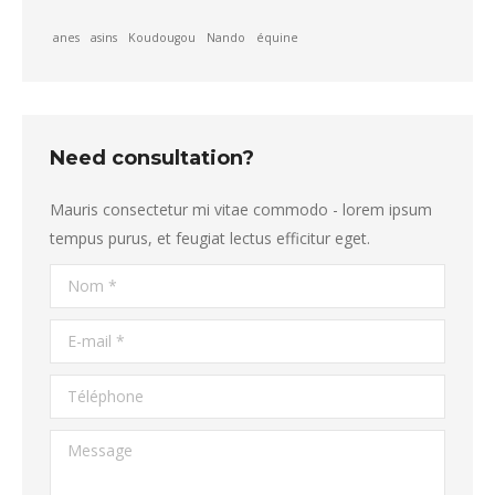
anes
asins
Koudougou
Nando
équine
Need consultation?
Mauris consectetur mi vitae commodo - lorem ipsum
tempus purus, et feugiat lectus efficitur eget.
Nom *
E-mail *
Téléphone
Message