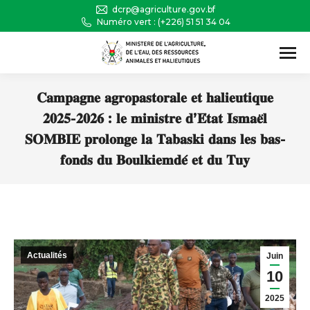
dcrp@agriculture.gov.bf
Numéro vert : (+226) 51 51 34 04
Recherche
:
𝐂𝐚𝐦𝐩𝐚𝐠𝐧𝐞 𝐚𝐠𝐫𝐨𝐩𝐚𝐬𝐭𝐨𝐫𝐚𝐥𝐞 𝐞𝐭 𝐡𝐚𝐥𝐢𝐞𝐮𝐭𝐢𝐪𝐮𝐞
𝟐𝟎𝟐𝟓-𝟐𝟎𝟐𝟔 : 𝐥𝐞 𝐦𝐢𝐧𝐢𝐬𝐭𝐫𝐞 𝐝’𝐄́𝐭𝐚𝐭 𝐈𝐬𝐦𝐚𝐞̈𝐥
𝐒𝐎𝐌𝐁𝐈𝐄 𝐩𝐫𝐨𝐥𝐨𝐧𝐠𝐞 𝐥𝐚 𝐓𝐚𝐛𝐚𝐬𝐤𝐢 𝐝𝐚𝐧𝐬 𝐥𝐞𝐬 𝐛𝐚𝐬-
𝐟𝐨𝐧𝐝𝐬 𝐝𝐮 𝐁𝐨𝐮𝐥𝐤𝐢𝐞𝐦𝐝𝐞́ 𝐞𝐭 𝐝𝐮 𝐓𝐮𝐲
Vous êtes ici :
Actualités
Juin
10
2025