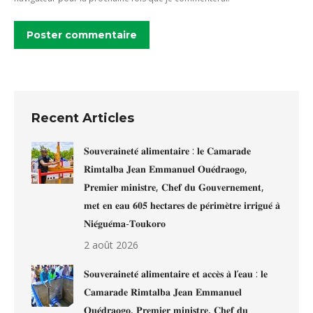
Poster commentaire
Recent Articles
𝐒𝐨𝐮𝐯𝐞𝐫𝐚𝐢𝐧𝐞𝐭𝐞́ 𝐚𝐥𝐢𝐦𝐞𝐧𝐭𝐚𝐢𝐫𝐞 : 𝐥𝐞 𝐂𝐚𝐦𝐚𝐫𝐚𝐝𝐞
𝐑𝐢𝐦𝐭𝐚𝐥𝐛𝐚 𝐉𝐞𝐚𝐧 𝐄𝐦𝐦𝐚𝐧𝐮𝐞𝐥 𝐎𝐮𝐞́𝐝𝐫𝐚𝐨𝐠𝐨,
𝐏𝐫𝐞𝐦𝐢𝐞𝐫 𝐦𝐢𝐧𝐢𝐬𝐭𝐫𝐞, 𝐂𝐡𝐞𝐟 𝐝𝐮 𝐆𝐨𝐮𝐯𝐞𝐫𝐧𝐞𝐦𝐞𝐧𝐭,
𝐦𝐞𝐭 𝐞𝐧 𝐞𝐚𝐮 𝟔𝟎𝟓 𝐡𝐞𝐜𝐭𝐚𝐫𝐞𝐬 𝐝𝐞 𝐩𝐞́𝐫𝐢𝐦𝐞̀𝐭𝐫𝐞 𝐢𝐫𝐫𝐢𝐠𝐮𝐞́ 𝐚̀
𝐍𝐢𝐞́𝐠𝐮𝐞́𝐦𝐚-𝐓𝐨𝐮𝐤𝐨𝐫𝐨
2 août 2026
𝐒𝐨𝐮𝐯𝐞𝐫𝐚𝐢𝐧𝐞𝐭𝐞́ 𝐚𝐥𝐢𝐦𝐞𝐧𝐭𝐚𝐢𝐫𝐞 𝐞𝐭 𝐚𝐜𝐜𝐞̀𝐬 𝐚̀ 𝐥’𝐞𝐚𝐮 : 𝐥𝐞
𝐂𝐚𝐦𝐚𝐫𝐚𝐝𝐞 𝐑𝐢𝐦𝐭𝐚𝐥𝐛𝐚 𝐉𝐞𝐚𝐧 𝐄𝐦𝐦𝐚𝐧𝐮𝐞𝐥
𝐎𝐮𝐞́𝐝𝐫𝐚𝐨𝐠𝐨, 𝐏𝐫𝐞𝐦𝐢𝐞𝐫 𝐦𝐢𝐧𝐢𝐬𝐭𝐫𝐞, 𝐂𝐡𝐞𝐟 𝐝𝐮