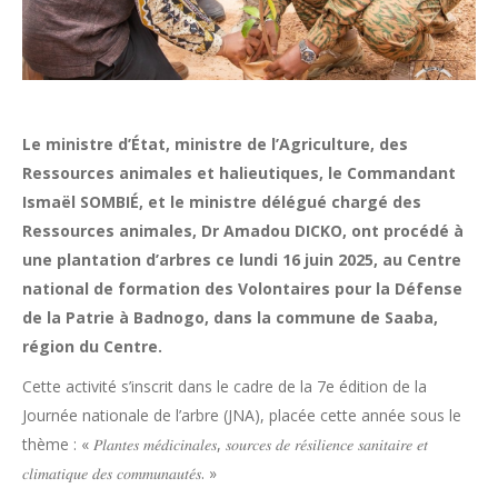
Le ministre d’État, ministre de l’Agriculture, des
Ressources animales et halieutiques, le Commandant
Ismaël SOMBIÉ, et le ministre délégué chargé des
Ressources animales, Dr Amadou DICKO, ont procédé à
une plantation d’arbres ce lundi 16 juin 2025, au Centre
national de formation des Volontaires pour la Défense
de la Patrie à Badnogo, dans la commune de Saaba,
région du Centre.
Cette activité s’inscrit dans le cadre de la 7e édition de la
Journée nationale de l’arbre (JNA), placée cette année sous le
thème : « 𝑃𝑙𝑎𝑛𝑡𝑒𝑠 𝑚𝑒́𝑑𝑖𝑐𝑖𝑛𝑎𝑙𝑒𝑠, 𝑠𝑜𝑢𝑟𝑐𝑒𝑠 𝑑𝑒 𝑟𝑒́𝑠𝑖𝑙𝑖𝑒𝑛𝑐𝑒 𝑠𝑎𝑛𝑖𝑡𝑎𝑖𝑟𝑒 𝑒𝑡
𝑐𝑙𝑖𝑚𝑎𝑡𝑖𝑞𝑢𝑒 𝑑𝑒𝑠 𝑐𝑜𝑚𝑚𝑢𝑛𝑎𝑢𝑡𝑒́𝑠. »