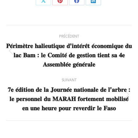
Partager
Partager
Partager
Partager
sur
sur
sur
sur
X
Pinterest
Facebook
LinkedIn
Navigation
PRÉCÉDENT
article
𝐏𝐞́𝐫𝐢𝐦𝐞̀𝐭𝐫𝐞 𝐡𝐚𝐥𝐢𝐞𝐮𝐭𝐢𝐪𝐮𝐞 𝐝’𝐢𝐧𝐭𝐞́𝐫𝐞̂𝐭 𝐞́𝐜𝐨𝐧𝐨𝐦𝐢𝐪𝐮𝐞 𝐝𝐮
𝐥𝐚𝐜 𝐁𝐚𝐦 : 𝐥𝐞 𝐂𝐨𝐦𝐢𝐭𝐞́ 𝐝𝐞 𝐠𝐞𝐬𝐭𝐢𝐨𝐧 𝐭𝐢𝐞𝐧𝐭 𝐬𝐚 𝟒𝐞
Article
précédent
𝐀𝐬𝐬𝐞𝐦𝐛𝐥𝐞́𝐞 𝐠𝐞́𝐧𝐞́𝐫𝐚𝐥𝐞
:
SUIVANT
𝟕𝐞 𝐞́𝐝𝐢𝐭𝐢𝐨𝐧 𝐝𝐞 𝐥𝐚 𝐉𝐨𝐮𝐫𝐧𝐞́𝐞 𝐧𝐚𝐭𝐢𝐨𝐧𝐚𝐥𝐞 𝐝𝐞 𝐥’𝐚𝐫𝐛𝐫𝐞 :
𝐥𝐞 𝐩𝐞𝐫𝐬𝐨𝐧𝐧𝐞𝐥 𝐝𝐮 𝐌𝐀𝐑𝐀𝐇 𝐟𝐨𝐫𝐭𝐞𝐦𝐞𝐧𝐭 𝐦𝐨𝐛𝐢𝐥𝐢𝐬𝐞́
Article
suivant
𝐞𝐧 𝐮𝐧𝐞 𝐡𝐞𝐮𝐫𝐞 𝐩𝐨𝐮𝐫 𝐫𝐞𝐯𝐞𝐫𝐝𝐢𝐫 𝐥𝐞 𝐅𝐚𝐬𝐨
: