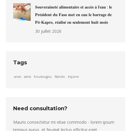
𝐒𝐨𝐮𝐯𝐞𝐫𝐚𝐢𝐧𝐞𝐭𝐞́ 𝐚𝐥𝐢𝐦𝐞𝐧𝐭𝐚𝐢𝐫𝐞 𝐞𝐭 𝐚𝐜𝐜𝐞̀𝐬 𝐚̀ 𝐥’𝐞𝐚𝐮 : 𝐥𝐞
𝐏𝐫𝐞́𝐬𝐢𝐝𝐞𝐧𝐭 𝐝𝐮 𝐅𝐚𝐬𝐨 𝐦𝐞𝐭 𝐞𝐧 𝐞𝐚𝐮 𝐥𝐞 𝐛𝐚𝐫𝐫𝐚𝐠𝐞 𝐝𝐞
𝐏𝐨̂-𝐊𝐚𝐩𝐫𝐨, 𝐫𝐞́𝐚𝐥𝐢𝐬𝐞́ 𝐞𝐧 𝐬𝐞𝐮𝐥𝐞𝐦𝐞𝐧𝐭 𝐡𝐮𝐢𝐭 𝐦𝐨𝐢𝐬
30 juillet 2026
Tags
anes
asins
Koudougou
Nando
équine
Need consultation?
Mauris consectetur mi vitae commodo - lorem ipsum
tempus purus, et feugiat lectus efficitur eget.