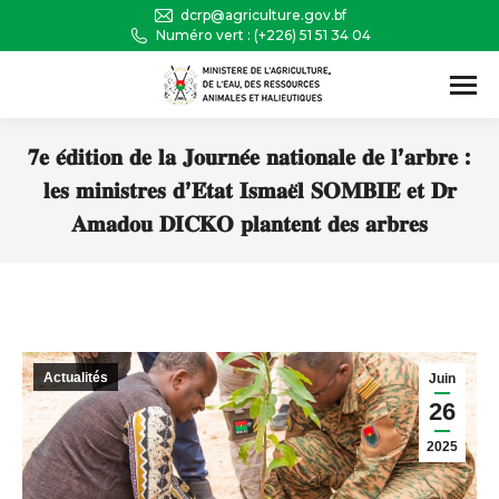
dcrp@agriculture.gov.bf
Numéro vert : (+226) 51 51 34 04
Recherche
:
𝟕𝐞 𝐞́𝐝𝐢𝐭𝐢𝐨𝐧 𝐝𝐞 𝐥𝐚 𝐉𝐨𝐮𝐫𝐧𝐞́𝐞 𝐧𝐚𝐭𝐢𝐨𝐧𝐚𝐥𝐞 𝐝𝐞 𝐥’𝐚𝐫𝐛𝐫𝐞 :
𝐥𝐞𝐬 𝐦𝐢𝐧𝐢𝐬𝐭𝐫𝐞𝐬 𝐝’𝐄́𝐭𝐚𝐭 𝐈𝐬𝐦𝐚𝐞̈𝐥 𝐒𝐎𝐌𝐁𝐈𝐄́ 𝐞𝐭 𝐃𝐫
𝐀𝐦𝐚𝐝𝐨𝐮 𝐃𝐈𝐂𝐊𝐎 𝐩𝐥𝐚𝐧𝐭𝐞𝐧𝐭 𝐝𝐞𝐬 𝐚𝐫𝐛𝐫𝐞𝐬
Vous êtes ici :
Actualités
Juin
26
2025