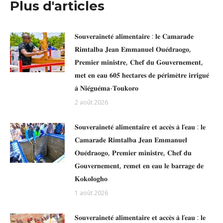
Plus d'articles
𝐒𝐨𝐮𝐯𝐞𝐫𝐚𝐢𝐧𝐞𝐭𝐞́ 𝐚𝐥𝐢𝐦𝐞𝐧𝐭𝐚𝐢𝐫𝐞 : 𝐥𝐞 𝐂𝐚𝐦𝐚𝐫𝐚𝐝𝐞
𝐑𝐢𝐦𝐭𝐚𝐥𝐛𝐚 𝐉𝐞𝐚𝐧 𝐄𝐦𝐦𝐚𝐧𝐮𝐞𝐥 𝐎𝐮𝐞́𝐝𝐫𝐚𝐨𝐠𝐨,
𝐏𝐫𝐞𝐦𝐢𝐞𝐫 𝐦𝐢𝐧𝐢𝐬𝐭𝐫𝐞, 𝐂𝐡𝐞𝐟 𝐝𝐮 𝐆𝐨𝐮𝐯𝐞𝐫𝐧𝐞𝐦𝐞𝐧𝐭,
𝐦𝐞𝐭 𝐞𝐧 𝐞𝐚𝐮 𝟔𝟎𝟓 𝐡𝐞𝐜𝐭𝐚𝐫𝐞𝐬 𝐝𝐞 𝐩𝐞́𝐫𝐢𝐦𝐞̀𝐭𝐫𝐞 𝐢𝐫𝐫𝐢𝐠𝐮𝐞́
𝐚̀ 𝐍𝐢𝐞́𝐠𝐮𝐞́𝐦𝐚-𝐓𝐨𝐮𝐤𝐨𝐫𝐨
2 août 2026
𝐒𝐨𝐮𝐯𝐞𝐫𝐚𝐢𝐧𝐞𝐭𝐞́ 𝐚𝐥𝐢𝐦𝐞𝐧𝐭𝐚𝐢𝐫𝐞 𝐞𝐭 𝐚𝐜𝐜𝐞̀𝐬 𝐚̀ 𝐥’𝐞𝐚𝐮 : 𝐥𝐞
𝐂𝐚𝐦𝐚𝐫𝐚𝐝𝐞 𝐑𝐢𝐦𝐭𝐚𝐥𝐛𝐚 𝐉𝐞𝐚𝐧 𝐄𝐦𝐦𝐚𝐧𝐮𝐞𝐥
𝐎𝐮𝐞́𝐝𝐫𝐚𝐨𝐠𝐨, 𝐏𝐫𝐞𝐦𝐢𝐞𝐫 𝐦𝐢𝐧𝐢𝐬𝐭𝐫𝐞, 𝐂𝐡𝐞𝐟 𝐝𝐮
𝐆𝐨𝐮𝐯𝐞𝐫𝐧𝐞𝐦𝐞𝐧𝐭, 𝐫𝐞𝐦𝐞𝐭 𝐞𝐧 𝐞𝐚𝐮 𝐥𝐞 𝐛𝐚𝐫𝐫𝐚𝐠𝐞 𝐝𝐞
𝐊𝐨𝐤𝐨𝐥𝐨𝐠𝐡𝐨
1 août 2026
𝐒𝐨𝐮𝐯𝐞𝐫𝐚𝐢𝐧𝐞𝐭𝐞́ 𝐚𝐥𝐢𝐦𝐞𝐧𝐭𝐚𝐢𝐫𝐞 𝐞𝐭 𝐚𝐜𝐜𝐞̀𝐬 𝐚̀ 𝐥’𝐞𝐚𝐮 : 𝐥𝐞