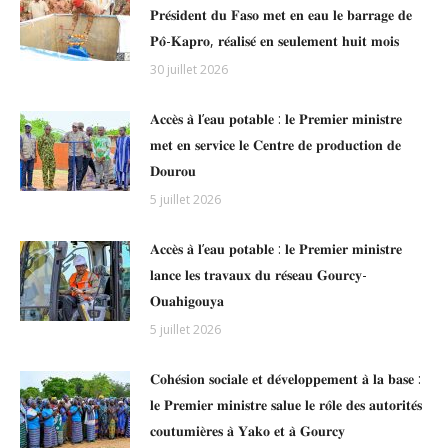
𝐏𝐫𝐞́𝐬𝐢𝐝𝐞𝐧𝐭 𝐝𝐮 𝐅𝐚𝐬𝐨 𝐦𝐞𝐭 𝐞𝐧 𝐞𝐚𝐮 𝐥𝐞 𝐛𝐚𝐫𝐫𝐚𝐠𝐞 𝐝𝐞
𝐏𝐨̂-𝐊𝐚𝐩𝐫𝐨, 𝐫𝐞́𝐚𝐥𝐢𝐬𝐞́ 𝐞𝐧 𝐬𝐞𝐮𝐥𝐞𝐦𝐞𝐧𝐭 𝐡𝐮𝐢𝐭 𝐦𝐨𝐢𝐬
30 juillet 2026
𝐀𝐜𝐜𝐞̀𝐬 𝐚̀ 𝐥’𝐞𝐚𝐮 𝐩𝐨𝐭𝐚𝐛𝐥𝐞 : 𝐥𝐞 𝐏𝐫𝐞𝐦𝐢𝐞𝐫 𝐦𝐢𝐧𝐢𝐬𝐭𝐫𝐞
𝐦𝐞𝐭 𝐞𝐧 𝐬𝐞𝐫𝐯𝐢𝐜𝐞 𝐥𝐞 𝐂𝐞𝐧𝐭𝐫𝐞 𝐝𝐞 𝐩𝐫𝐨𝐝𝐮𝐜𝐭𝐢𝐨𝐧 𝐝𝐞
𝐃𝐨𝐮𝐫𝐨𝐮
5 juillet 2026
𝐀𝐜𝐜𝐞̀𝐬 𝐚̀ 𝐥’𝐞𝐚𝐮 𝐩𝐨𝐭𝐚𝐛𝐥𝐞 : 𝐥𝐞 𝐏𝐫𝐞𝐦𝐢𝐞𝐫 𝐦𝐢𝐧𝐢𝐬𝐭𝐫𝐞
𝐥𝐚𝐧𝐜𝐞 𝐥𝐞𝐬 𝐭𝐫𝐚𝐯𝐚𝐮𝐱 𝐝𝐮 𝐫𝐞́𝐬𝐞𝐚𝐮 𝐆𝐨𝐮𝐫𝐜𝐲-
𝐎𝐮𝐚𝐡𝐢𝐠𝐨𝐮𝐲𝐚
5 juillet 2026
𝐂𝐨𝐡𝐞́𝐬𝐢𝐨𝐧 𝐬𝐨𝐜𝐢𝐚𝐥𝐞 𝐞𝐭 𝐝𝐞́𝐯𝐞𝐥𝐨𝐩𝐩𝐞𝐦𝐞𝐧𝐭 𝐚̀ 𝐥𝐚 𝐛𝐚𝐬𝐞 :
𝐥𝐞 𝐏𝐫𝐞𝐦𝐢𝐞𝐫 𝐦𝐢𝐧𝐢𝐬𝐭𝐫𝐞 𝐬𝐚𝐥𝐮𝐞 𝐥𝐞 𝐫𝐨̂𝐥𝐞 𝐝𝐞𝐬 𝐚𝐮𝐭𝐨𝐫𝐢𝐭𝐞́𝐬
𝐜𝐨𝐮𝐭𝐮𝐦𝐢𝐞̀𝐫𝐞𝐬 𝐚̀ 𝐘𝐚𝐤𝐨 𝐞𝐭 𝐚̀ 𝐆𝐨𝐮𝐫𝐜𝐲