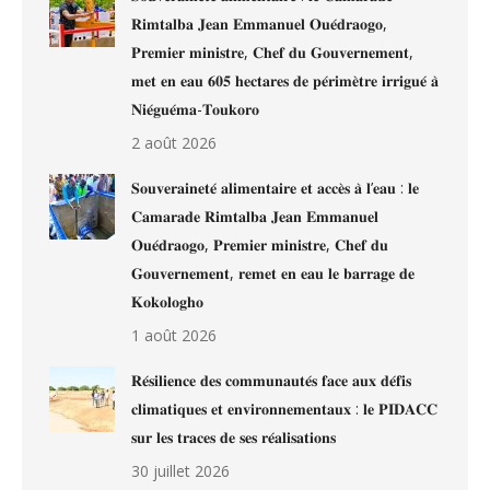
𝐑𝐢𝐦𝐭𝐚𝐥𝐛𝐚 𝐉𝐞𝐚𝐧 𝐄𝐦𝐦𝐚𝐧𝐮𝐞𝐥 𝐎𝐮𝐞́𝐝𝐫𝐚𝐨𝐠𝐨,
𝐏𝐫𝐞𝐦𝐢𝐞𝐫 𝐦𝐢𝐧𝐢𝐬𝐭𝐫𝐞, 𝐂𝐡𝐞𝐟 𝐝𝐮 𝐆𝐨𝐮𝐯𝐞𝐫𝐧𝐞𝐦𝐞𝐧𝐭,
𝐦𝐞𝐭 𝐞𝐧 𝐞𝐚𝐮 𝟔𝟎𝟓 𝐡𝐞𝐜𝐭𝐚𝐫𝐞𝐬 𝐝𝐞 𝐩𝐞́𝐫𝐢𝐦𝐞̀𝐭𝐫𝐞 𝐢𝐫𝐫𝐢𝐠𝐮𝐞́ 𝐚̀
𝐍𝐢𝐞́𝐠𝐮𝐞́𝐦𝐚-𝐓𝐨𝐮𝐤𝐨𝐫𝐨
2 août 2026
𝐒𝐨𝐮𝐯𝐞𝐫𝐚𝐢𝐧𝐞𝐭𝐞́ 𝐚𝐥𝐢𝐦𝐞𝐧𝐭𝐚𝐢𝐫𝐞 𝐞𝐭 𝐚𝐜𝐜𝐞̀𝐬 𝐚̀ 𝐥’𝐞𝐚𝐮 : 𝐥𝐞
𝐂𝐚𝐦𝐚𝐫𝐚𝐝𝐞 𝐑𝐢𝐦𝐭𝐚𝐥𝐛𝐚 𝐉𝐞𝐚𝐧 𝐄𝐦𝐦𝐚𝐧𝐮𝐞𝐥
𝐎𝐮𝐞́𝐝𝐫𝐚𝐨𝐠𝐨, 𝐏𝐫𝐞𝐦𝐢𝐞𝐫 𝐦𝐢𝐧𝐢𝐬𝐭𝐫𝐞, 𝐂𝐡𝐞𝐟 𝐝𝐮
𝐆𝐨𝐮𝐯𝐞𝐫𝐧𝐞𝐦𝐞𝐧𝐭, 𝐫𝐞𝐦𝐞𝐭 𝐞𝐧 𝐞𝐚𝐮 𝐥𝐞 𝐛𝐚𝐫𝐫𝐚𝐠𝐞 𝐝𝐞
𝐊𝐨𝐤𝐨𝐥𝐨𝐠𝐡𝐨
1 août 2026
𝐑𝐞́𝐬𝐢𝐥𝐢𝐞𝐧𝐜𝐞 𝐝𝐞𝐬 𝐜𝐨𝐦𝐦𝐮𝐧𝐚𝐮𝐭𝐞́𝐬 𝐟𝐚𝐜𝐞 𝐚𝐮𝐱 𝐝𝐞́𝐟𝐢𝐬
𝐜𝐥𝐢𝐦𝐚𝐭𝐢𝐪𝐮𝐞𝐬 𝐞𝐭 𝐞𝐧𝐯𝐢𝐫𝐨𝐧𝐧𝐞𝐦𝐞𝐧𝐭𝐚𝐮𝐱 : 𝐥𝐞 𝐏𝐈𝐃𝐀𝐂𝐂
𝐬𝐮𝐫 𝐥𝐞𝐬 𝐭𝐫𝐚𝐜𝐞𝐬 𝐝𝐞 𝐬𝐞𝐬 𝐫𝐞́𝐚𝐥𝐢𝐬𝐚𝐭𝐢𝐨𝐧𝐬
30 juillet 2026