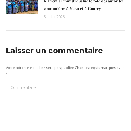
𝐥𝐞 𝐏𝐫𝐞𝐦𝐢𝐞𝐫 𝐦𝐢𝐧𝐢𝐬𝐭𝐫𝐞 𝐬𝐚𝐥𝐮𝐞 𝐥𝐞 𝐫𝐨̂𝐥𝐞 𝐝𝐞𝐬 𝐚𝐮𝐭𝐨𝐫𝐢𝐭𝐞́𝐬
𝐜𝐨𝐮𝐭𝐮𝐦𝐢𝐞̀𝐫𝐞𝐬 𝐚̀ 𝐘𝐚𝐤𝐨 𝐞𝐭 𝐚̀ 𝐆𝐨𝐮𝐫𝐜𝐲
5 juillet 2026
Laisser un commentaire
Votre adresse e-mail ne sera pas publiée Champs requis marqués avec
*
Commentaire