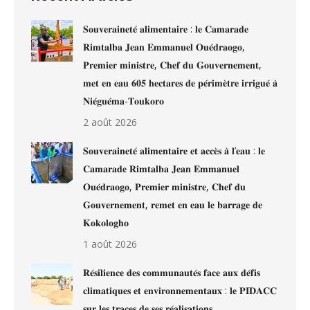
𝐒𝐨𝐮𝐯𝐞𝐫𝐚𝐢𝐧𝐞𝐭𝐞́ 𝐚𝐥𝐢𝐦𝐞𝐧𝐭𝐚𝐢𝐫𝐞 : 𝐥𝐞 𝐂𝐚𝐦𝐚𝐫𝐚𝐝𝐞
𝐑𝐢𝐦𝐭𝐚𝐥𝐛𝐚 𝐉𝐞𝐚𝐧 𝐄𝐦𝐦𝐚𝐧𝐮𝐞𝐥 𝐎𝐮𝐞́𝐝𝐫𝐚𝐨𝐠𝐨,
𝐏𝐫𝐞𝐦𝐢𝐞𝐫 𝐦𝐢𝐧𝐢𝐬𝐭𝐫𝐞, 𝐂𝐡𝐞𝐟 𝐝𝐮 𝐆𝐨𝐮𝐯𝐞𝐫𝐧𝐞𝐦𝐞𝐧𝐭,
𝐦𝐞𝐭 𝐞𝐧 𝐞𝐚𝐮 𝟔𝟎𝟓 𝐡𝐞𝐜𝐭𝐚𝐫𝐞𝐬 𝐝𝐞 𝐩𝐞́𝐫𝐢𝐦𝐞̀𝐭𝐫𝐞 𝐢𝐫𝐫𝐢𝐠𝐮𝐞́ 𝐚̀
𝐍𝐢𝐞́𝐠𝐮𝐞́𝐦𝐚-𝐓𝐨𝐮𝐤𝐨𝐫𝐨
2 août 2026
𝐒𝐨𝐮𝐯𝐞𝐫𝐚𝐢𝐧𝐞𝐭𝐞́ 𝐚𝐥𝐢𝐦𝐞𝐧𝐭𝐚𝐢𝐫𝐞 𝐞𝐭 𝐚𝐜𝐜𝐞̀𝐬 𝐚̀ 𝐥’𝐞𝐚𝐮 : 𝐥𝐞
𝐂𝐚𝐦𝐚𝐫𝐚𝐝𝐞 𝐑𝐢𝐦𝐭𝐚𝐥𝐛𝐚 𝐉𝐞𝐚𝐧 𝐄𝐦𝐦𝐚𝐧𝐮𝐞𝐥
𝐎𝐮𝐞́𝐝𝐫𝐚𝐨𝐠𝐨, 𝐏𝐫𝐞𝐦𝐢𝐞𝐫 𝐦𝐢𝐧𝐢𝐬𝐭𝐫𝐞, 𝐂𝐡𝐞𝐟 𝐝𝐮
𝐆𝐨𝐮𝐯𝐞𝐫𝐧𝐞𝐦𝐞𝐧𝐭, 𝐫𝐞𝐦𝐞𝐭 𝐞𝐧 𝐞𝐚𝐮 𝐥𝐞 𝐛𝐚𝐫𝐫𝐚𝐠𝐞 𝐝𝐞
𝐊𝐨𝐤𝐨𝐥𝐨𝐠𝐡𝐨
1 août 2026
𝐑𝐞́𝐬𝐢𝐥𝐢𝐞𝐧𝐜𝐞 𝐝𝐞𝐬 𝐜𝐨𝐦𝐦𝐮𝐧𝐚𝐮𝐭𝐞́𝐬 𝐟𝐚𝐜𝐞 𝐚𝐮𝐱 𝐝𝐞́𝐟𝐢𝐬
𝐜𝐥𝐢𝐦𝐚𝐭𝐢𝐪𝐮𝐞𝐬 𝐞𝐭 𝐞𝐧𝐯𝐢𝐫𝐨𝐧𝐧𝐞𝐦𝐞𝐧𝐭𝐚𝐮𝐱 : 𝐥𝐞 𝐏𝐈𝐃𝐀𝐂𝐂
𝐬𝐮𝐫 𝐥𝐞𝐬 𝐭𝐫𝐚𝐜𝐞𝐬 𝐝𝐞 𝐬𝐞𝐬 𝐫𝐞́𝐚𝐥𝐢𝐬𝐚𝐭𝐢𝐨𝐧𝐬