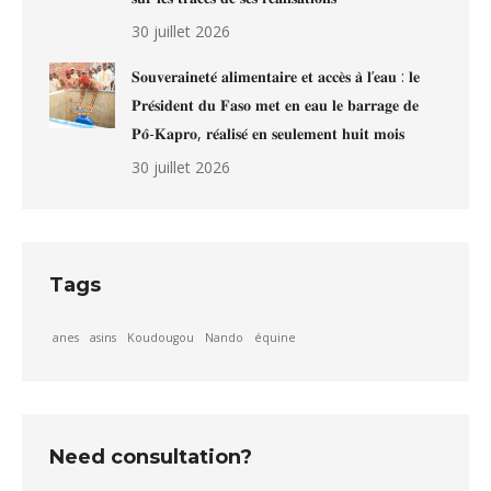
30 juillet 2026
𝐒𝐨𝐮𝐯𝐞𝐫𝐚𝐢𝐧𝐞𝐭𝐞́ 𝐚𝐥𝐢𝐦𝐞𝐧𝐭𝐚𝐢𝐫𝐞 𝐞𝐭 𝐚𝐜𝐜𝐞̀𝐬 𝐚̀ 𝐥’𝐞𝐚𝐮 : 𝐥𝐞
𝐏𝐫𝐞́𝐬𝐢𝐝𝐞𝐧𝐭 𝐝𝐮 𝐅𝐚𝐬𝐨 𝐦𝐞𝐭 𝐞𝐧 𝐞𝐚𝐮 𝐥𝐞 𝐛𝐚𝐫𝐫𝐚𝐠𝐞 𝐝𝐞
𝐏𝐨̂-𝐊𝐚𝐩𝐫𝐨, 𝐫𝐞́𝐚𝐥𝐢𝐬𝐞́ 𝐞𝐧 𝐬𝐞𝐮𝐥𝐞𝐦𝐞𝐧𝐭 𝐡𝐮𝐢𝐭 𝐦𝐨𝐢𝐬
30 juillet 2026
Tags
anes
asins
Koudougou
Nando
équine
Need consultation?