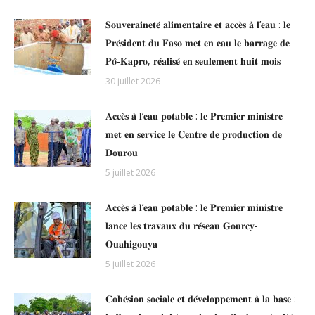
𝐒𝐨𝐮𝐯𝐞𝐫𝐚𝐢𝐧𝐞𝐭𝐞́ 𝐚𝐥𝐢𝐦𝐞𝐧𝐭𝐚𝐢𝐫𝐞 𝐞𝐭 𝐚𝐜𝐜𝐞̀𝐬 𝐚̀ 𝐥’𝐞𝐚𝐮 : 𝐥𝐞
𝐏𝐫𝐞́𝐬𝐢𝐝𝐞𝐧𝐭 𝐝𝐮 𝐅𝐚𝐬𝐨 𝐦𝐞𝐭 𝐞𝐧 𝐞𝐚𝐮 𝐥𝐞 𝐛𝐚𝐫𝐫𝐚𝐠𝐞 𝐝𝐞
𝐏𝐨̂-𝐊𝐚𝐩𝐫𝐨, 𝐫𝐞́𝐚𝐥𝐢𝐬𝐞́ 𝐞𝐧 𝐬𝐞𝐮𝐥𝐞𝐦𝐞𝐧𝐭 𝐡𝐮𝐢𝐭 𝐦𝐨𝐢𝐬
30 juillet 2026
𝐀𝐜𝐜𝐞̀𝐬 𝐚̀ 𝐥’𝐞𝐚𝐮 𝐩𝐨𝐭𝐚𝐛𝐥𝐞 : 𝐥𝐞 𝐏𝐫𝐞𝐦𝐢𝐞𝐫 𝐦𝐢𝐧𝐢𝐬𝐭𝐫𝐞
𝐦𝐞𝐭 𝐞𝐧 𝐬𝐞𝐫𝐯𝐢𝐜𝐞 𝐥𝐞 𝐂𝐞𝐧𝐭𝐫𝐞 𝐝𝐞 𝐩𝐫𝐨𝐝𝐮𝐜𝐭𝐢𝐨𝐧 𝐝𝐞
𝐃𝐨𝐮𝐫𝐨𝐮
5 juillet 2026
𝐀𝐜𝐜𝐞̀𝐬 𝐚̀ 𝐥’𝐞𝐚𝐮 𝐩𝐨𝐭𝐚𝐛𝐥𝐞 : 𝐥𝐞 𝐏𝐫𝐞𝐦𝐢𝐞𝐫 𝐦𝐢𝐧𝐢𝐬𝐭𝐫𝐞
𝐥𝐚𝐧𝐜𝐞 𝐥𝐞𝐬 𝐭𝐫𝐚𝐯𝐚𝐮𝐱 𝐝𝐮 𝐫𝐞́𝐬𝐞𝐚𝐮 𝐆𝐨𝐮𝐫𝐜𝐲-
𝐎𝐮𝐚𝐡𝐢𝐠𝐨𝐮𝐲𝐚
5 juillet 2026
𝐂𝐨𝐡𝐞́𝐬𝐢𝐨𝐧 𝐬𝐨𝐜𝐢𝐚𝐥𝐞 𝐞𝐭 𝐝𝐞́𝐯𝐞𝐥𝐨𝐩𝐩𝐞𝐦𝐞𝐧𝐭 𝐚̀ 𝐥𝐚 𝐛𝐚𝐬𝐞 :