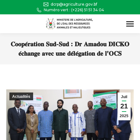
dcrp@agriculture.gov.bf
Numéro vert : (+226) 51 51 34 04
Recherche
:
𝐂𝐨𝐨𝐩𝐞́𝐫𝐚𝐭𝐢𝐨𝐧 𝐒𝐮𝐝-𝐒𝐮𝐝 : 𝐃𝐫 𝐀𝐦𝐚𝐝𝐨𝐮 𝐃𝐈𝐂𝐊𝐎
𝐞́𝐜𝐡𝐚𝐧𝐠𝐞 𝐚𝐯𝐞𝐜 𝐮𝐧𝐞 𝐝𝐞́𝐥𝐞́𝐠𝐚𝐭𝐢𝐨𝐧 𝐝𝐞 𝐥’𝐎𝐂𝐒
Vous êtes ici :
Actualités
Juil
21
2025