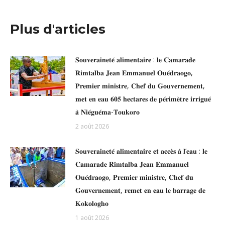
Plus d'articles
𝐒𝐨𝐮𝐯𝐞𝐫𝐚𝐢𝐧𝐞𝐭𝐞́ 𝐚𝐥𝐢𝐦𝐞𝐧𝐭𝐚𝐢𝐫𝐞 : 𝐥𝐞 𝐂𝐚𝐦𝐚𝐫𝐚𝐝𝐞
𝐑𝐢𝐦𝐭𝐚𝐥𝐛𝐚 𝐉𝐞𝐚𝐧 𝐄𝐦𝐦𝐚𝐧𝐮𝐞𝐥 𝐎𝐮𝐞́𝐝𝐫𝐚𝐨𝐠𝐨,
𝐏𝐫𝐞𝐦𝐢𝐞𝐫 𝐦𝐢𝐧𝐢𝐬𝐭𝐫𝐞, 𝐂𝐡𝐞𝐟 𝐝𝐮 𝐆𝐨𝐮𝐯𝐞𝐫𝐧𝐞𝐦𝐞𝐧𝐭,
𝐦𝐞𝐭 𝐞𝐧 𝐞𝐚𝐮 𝟔𝟎𝟓 𝐡𝐞𝐜𝐭𝐚𝐫𝐞𝐬 𝐝𝐞 𝐩𝐞́𝐫𝐢𝐦𝐞̀𝐭𝐫𝐞 𝐢𝐫𝐫𝐢𝐠𝐮𝐞́
𝐚̀ 𝐍𝐢𝐞́𝐠𝐮𝐞́𝐦𝐚-𝐓𝐨𝐮𝐤𝐨𝐫𝐨
2 août 2026
𝐒𝐨𝐮𝐯𝐞𝐫𝐚𝐢𝐧𝐞𝐭𝐞́ 𝐚𝐥𝐢𝐦𝐞𝐧𝐭𝐚𝐢𝐫𝐞 𝐞𝐭 𝐚𝐜𝐜𝐞̀𝐬 𝐚̀ 𝐥’𝐞𝐚𝐮 : 𝐥𝐞
𝐂𝐚𝐦𝐚𝐫𝐚𝐝𝐞 𝐑𝐢𝐦𝐭𝐚𝐥𝐛𝐚 𝐉𝐞𝐚𝐧 𝐄𝐦𝐦𝐚𝐧𝐮𝐞𝐥
𝐎𝐮𝐞́𝐝𝐫𝐚𝐨𝐠𝐨, 𝐏𝐫𝐞𝐦𝐢𝐞𝐫 𝐦𝐢𝐧𝐢𝐬𝐭𝐫𝐞, 𝐂𝐡𝐞𝐟 𝐝𝐮
𝐆𝐨𝐮𝐯𝐞𝐫𝐧𝐞𝐦𝐞𝐧𝐭, 𝐫𝐞𝐦𝐞𝐭 𝐞𝐧 𝐞𝐚𝐮 𝐥𝐞 𝐛𝐚𝐫𝐫𝐚𝐠𝐞 𝐝𝐞
𝐊𝐨𝐤𝐨𝐥𝐨𝐠𝐡𝐨
1 août 2026