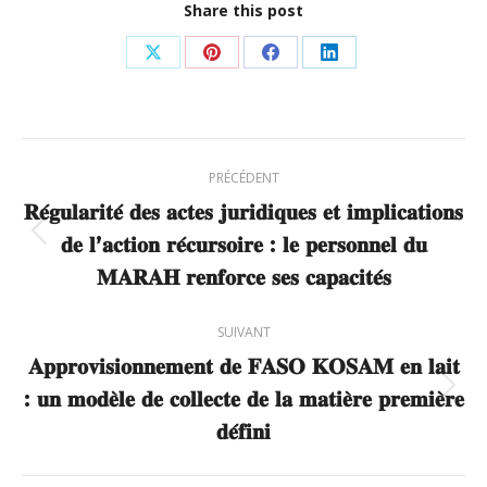
Share this post
Partager
Partager
Partager
Partager
sur
sur
sur
sur
X
Pinterest
Facebook
LinkedIn
Navigation
PRÉCÉDENT
article
𝐑𝐞́𝐠𝐮𝐥𝐚𝐫𝐢𝐭𝐞́ 𝐝𝐞𝐬 𝐚𝐜𝐭𝐞𝐬 𝐣𝐮𝐫𝐢𝐝𝐢𝐪𝐮𝐞𝐬 𝐞𝐭 𝐢𝐦𝐩𝐥𝐢𝐜𝐚𝐭𝐢𝐨𝐧𝐬
𝐝𝐞 𝐥’𝐚𝐜𝐭𝐢𝐨𝐧 𝐫𝐞́𝐜𝐮𝐫𝐬𝐨𝐢𝐫𝐞 : 𝐥𝐞 𝐩𝐞𝐫𝐬𝐨𝐧𝐧𝐞𝐥 𝐝𝐮
Article
précédent
𝐌𝐀𝐑𝐀𝐇 𝐫𝐞𝐧𝐟𝐨𝐫𝐜𝐞 𝐬𝐞𝐬 𝐜𝐚𝐩𝐚𝐜𝐢𝐭𝐞́𝐬
:
SUIVANT
𝐀𝐩𝐩𝐫𝐨𝐯𝐢𝐬𝐢𝐨𝐧𝐧𝐞𝐦𝐞𝐧𝐭 𝐝𝐞 𝐅𝐀𝐒𝐎 𝐊𝐎𝐒𝐀𝐌 𝐞𝐧 𝐥𝐚𝐢𝐭
: 𝐮𝐧 𝐦𝐨𝐝𝐞̀𝐥𝐞 𝐝𝐞 𝐜𝐨𝐥𝐥𝐞𝐜𝐭𝐞 𝐝𝐞 𝐥𝐚 𝐦𝐚𝐭𝐢𝐞̀𝐫𝐞 𝐩𝐫𝐞𝐦𝐢𝐞̀𝐫𝐞
Article
suivant
𝐝𝐞́𝐟𝐢𝐧𝐢
: