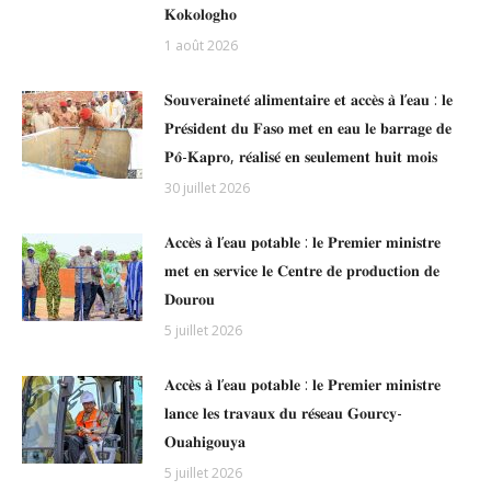
𝐊𝐨𝐤𝐨𝐥𝐨𝐠𝐡𝐨
1 août 2026
𝐒𝐨𝐮𝐯𝐞𝐫𝐚𝐢𝐧𝐞𝐭𝐞́ 𝐚𝐥𝐢𝐦𝐞𝐧𝐭𝐚𝐢𝐫𝐞 𝐞𝐭 𝐚𝐜𝐜𝐞̀𝐬 𝐚̀ 𝐥’𝐞𝐚𝐮 : 𝐥𝐞
𝐏𝐫𝐞́𝐬𝐢𝐝𝐞𝐧𝐭 𝐝𝐮 𝐅𝐚𝐬𝐨 𝐦𝐞𝐭 𝐞𝐧 𝐞𝐚𝐮 𝐥𝐞 𝐛𝐚𝐫𝐫𝐚𝐠𝐞 𝐝𝐞
𝐏𝐨̂-𝐊𝐚𝐩𝐫𝐨, 𝐫𝐞́𝐚𝐥𝐢𝐬𝐞́ 𝐞𝐧 𝐬𝐞𝐮𝐥𝐞𝐦𝐞𝐧𝐭 𝐡𝐮𝐢𝐭 𝐦𝐨𝐢𝐬
30 juillet 2026
𝐀𝐜𝐜𝐞̀𝐬 𝐚̀ 𝐥’𝐞𝐚𝐮 𝐩𝐨𝐭𝐚𝐛𝐥𝐞 : 𝐥𝐞 𝐏𝐫𝐞𝐦𝐢𝐞𝐫 𝐦𝐢𝐧𝐢𝐬𝐭𝐫𝐞
𝐦𝐞𝐭 𝐞𝐧 𝐬𝐞𝐫𝐯𝐢𝐜𝐞 𝐥𝐞 𝐂𝐞𝐧𝐭𝐫𝐞 𝐝𝐞 𝐩𝐫𝐨𝐝𝐮𝐜𝐭𝐢𝐨𝐧 𝐝𝐞
𝐃𝐨𝐮𝐫𝐨𝐮
5 juillet 2026
𝐀𝐜𝐜𝐞̀𝐬 𝐚̀ 𝐥’𝐞𝐚𝐮 𝐩𝐨𝐭𝐚𝐛𝐥𝐞 : 𝐥𝐞 𝐏𝐫𝐞𝐦𝐢𝐞𝐫 𝐦𝐢𝐧𝐢𝐬𝐭𝐫𝐞
𝐥𝐚𝐧𝐜𝐞 𝐥𝐞𝐬 𝐭𝐫𝐚𝐯𝐚𝐮𝐱 𝐝𝐮 𝐫𝐞́𝐬𝐞𝐚𝐮 𝐆𝐨𝐮𝐫𝐜𝐲-
𝐎𝐮𝐚𝐡𝐢𝐠𝐨𝐮𝐲𝐚
5 juillet 2026