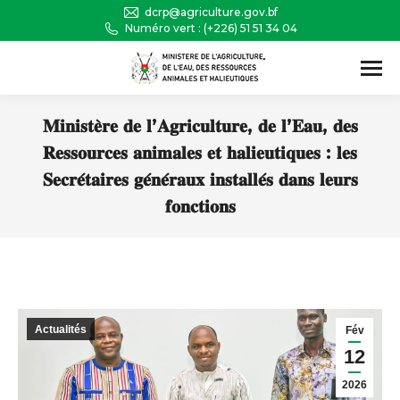
dcrp@agriculture.gov.bf
Numéro vert : (+226) 51 51 34 04
Recherche
:
𝐌𝐢𝐧𝐢𝐬𝐭𝐞̀𝐫𝐞 𝐝𝐞 𝐥’𝐀𝐠𝐫𝐢𝐜𝐮𝐥𝐭𝐮𝐫𝐞, 𝐝𝐞 𝐥’𝐄𝐚𝐮, 𝐝𝐞𝐬
𝐑𝐞𝐬𝐬𝐨𝐮𝐫𝐜𝐞𝐬 𝐚𝐧𝐢𝐦𝐚𝐥𝐞𝐬 𝐞𝐭 𝐡𝐚𝐥𝐢𝐞𝐮𝐭𝐢𝐪𝐮𝐞𝐬 : 𝐥𝐞𝐬
𝐒𝐞𝐜𝐫𝐞́𝐭𝐚𝐢𝐫𝐞𝐬 𝐠𝐞́𝐧𝐞́𝐫𝐚𝐮𝐱 𝐢𝐧𝐬𝐭𝐚𝐥𝐥𝐞́𝐬 𝐝𝐚𝐧𝐬 𝐥𝐞𝐮𝐫𝐬
𝐟𝐨𝐧𝐜𝐭𝐢𝐨𝐧𝐬
Vous êtes ici :
Actualités
Fév
12
2026