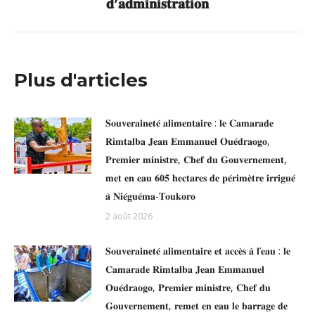
𝐝’𝐚𝐝𝐦𝐢𝐧𝐢𝐬𝐭𝐫𝐚𝐭𝐢𝐨𝐧
:
Plus d'articles
𝐒𝐨𝐮𝐯𝐞𝐫𝐚𝐢𝐧𝐞𝐭𝐞́ 𝐚𝐥𝐢𝐦𝐞𝐧𝐭𝐚𝐢𝐫𝐞 : 𝐥𝐞 𝐂𝐚𝐦𝐚𝐫𝐚𝐝𝐞
𝐑𝐢𝐦𝐭𝐚𝐥𝐛𝐚 𝐉𝐞𝐚𝐧 𝐄𝐦𝐦𝐚𝐧𝐮𝐞𝐥 𝐎𝐮𝐞́𝐝𝐫𝐚𝐨𝐠𝐨,
𝐏𝐫𝐞𝐦𝐢𝐞𝐫 𝐦𝐢𝐧𝐢𝐬𝐭𝐫𝐞, 𝐂𝐡𝐞𝐟 𝐝𝐮 𝐆𝐨𝐮𝐯𝐞𝐫𝐧𝐞𝐦𝐞𝐧𝐭,
𝐦𝐞𝐭 𝐞𝐧 𝐞𝐚𝐮 𝟔𝟎𝟓 𝐡𝐞𝐜𝐭𝐚𝐫𝐞𝐬 𝐝𝐞 𝐩𝐞́𝐫𝐢𝐦𝐞̀𝐭𝐫𝐞 𝐢𝐫𝐫𝐢𝐠𝐮𝐞́
𝐚̀ 𝐍𝐢𝐞́𝐠𝐮𝐞́𝐦𝐚-𝐓𝐨𝐮𝐤𝐨𝐫𝐨
2 août 2026
𝐒𝐨𝐮𝐯𝐞𝐫𝐚𝐢𝐧𝐞𝐭𝐞́ 𝐚𝐥𝐢𝐦𝐞𝐧𝐭𝐚𝐢𝐫𝐞 𝐞𝐭 𝐚𝐜𝐜𝐞̀𝐬 𝐚̀ 𝐥’𝐞𝐚𝐮 : 𝐥𝐞
𝐂𝐚𝐦𝐚𝐫𝐚𝐝𝐞 𝐑𝐢𝐦𝐭𝐚𝐥𝐛𝐚 𝐉𝐞𝐚𝐧 𝐄𝐦𝐦𝐚𝐧𝐮𝐞𝐥
𝐎𝐮𝐞́𝐝𝐫𝐚𝐨𝐠𝐨, 𝐏𝐫𝐞𝐦𝐢𝐞𝐫 𝐦𝐢𝐧𝐢𝐬𝐭𝐫𝐞, 𝐂𝐡𝐞𝐟 𝐝𝐮
𝐆𝐨𝐮𝐯𝐞𝐫𝐧𝐞𝐦𝐞𝐧𝐭, 𝐫𝐞𝐦𝐞𝐭 𝐞𝐧 𝐞𝐚𝐮 𝐥𝐞 𝐛𝐚𝐫𝐫𝐚𝐠𝐞 𝐝𝐞