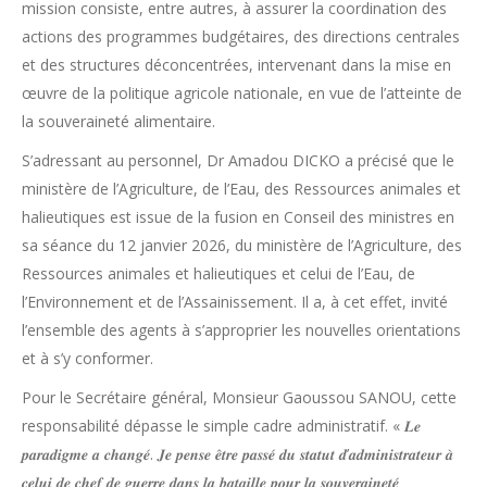
mission consiste, entre autres, à assurer la coordination des
actions des programmes budgétaires, des directions centrales
et des structures déconcentrées, intervenant dans la mise en
œuvre de la politique agricole nationale, en vue de l’atteinte de
la souveraineté alimentaire.
S’adressant au personnel, Dr Amadou DICKO a précisé que le
ministère de l’Agriculture, de l’Eau, des Ressources animales et
halieutiques est issue de la fusion en Conseil des ministres en
sa séance du 12 janvier 2026, du ministère de l’Agriculture, des
Ressources animales et halieutiques et celui de l’Eau, de
l’Environnement et de l’Assainissement. Il a, à cet effet, invité
l’ensemble des agents à s’approprier les nouvelles orientations
et à s’y conformer.
Pour le Secrétaire général, Monsieur Gaoussou SANOU, cette
responsabilité dépasse le simple cadre administratif. « 𝑳𝒆
𝒑𝒂𝒓𝒂𝒅𝒊𝒈𝒎𝒆 𝒂 𝒄𝒉𝒂𝒏𝒈𝒆́. 𝑱𝒆 𝒑𝒆𝒏𝒔𝒆 𝒆̂𝒕𝒓𝒆 𝒑𝒂𝒔𝒔𝒆́ 𝒅𝒖 𝒔𝒕𝒂𝒕𝒖𝒕 𝒅’𝒂𝒅𝒎𝒊𝒏𝒊𝒔𝒕𝒓𝒂𝒕𝒆𝒖𝒓 𝒂̀
𝒄𝒆𝒍𝒖𝒊 𝒅𝒆 𝒄𝒉𝒆𝒇 𝒅𝒆 𝒈𝒖𝒆𝒓𝒓𝒆 𝒅𝒂𝒏𝒔 𝒍𝒂 𝒃𝒂𝒕𝒂𝒊𝒍𝒍𝒆 𝒑𝒐𝒖𝒓 𝒍𝒂 𝒔𝒐𝒖𝒗𝒆𝒓𝒂𝒊𝒏𝒆𝒕𝒆́