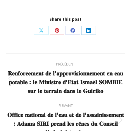
Share this post
Partager
Partager
Partager
Partager
sur
sur
sur
sur
X
Pinterest
Facebook
LinkedIn
Navigation
PRÉCÉDENT
article
𝐑𝐞𝐧𝐟𝐨𝐫𝐜𝐞𝐦𝐞𝐧𝐭 𝐝𝐞 𝐥’𝐚𝐩𝐩𝐫𝐨𝐯𝐢𝐬𝐢𝐨𝐧𝐧𝐞𝐦𝐞𝐧𝐭 𝐞𝐧 𝐞𝐚𝐮
𝐩𝐨𝐭𝐚𝐛𝐥𝐞 : 𝐥𝐞 𝐌𝐢𝐧𝐢𝐬𝐭𝐫𝐞 𝐝’𝐄́𝐭𝐚𝐭 𝐈𝐬𝐦𝐚𝐞̈𝐥 𝐒𝐎𝐌𝐁𝐈𝐄
Article
précédent
𝐬𝐮𝐫 𝐥𝐞 𝐭𝐞𝐫𝐫𝐚𝐢𝐧 𝐝𝐚𝐧𝐬 𝐥𝐞 𝐆𝐮𝐢𝐫𝐢𝐤𝐨
:
SUIVANT
𝐎𝐟𝐟𝐢𝐜𝐞 𝐧𝐚𝐭𝐢𝐨𝐧𝐚𝐥 𝐝𝐞 𝐥’𝐞𝐚𝐮 𝐞𝐭 𝐝𝐞 𝐥’𝐚𝐬𝐬𝐚𝐢𝐧𝐢𝐬𝐬𝐞𝐦𝐞𝐧𝐭
: 𝐀𝐝𝐚𝐦𝐚 𝐒𝐈𝐑𝐈 𝐩𝐫𝐞𝐧𝐝 𝐥𝐞𝐬 𝐫𝐞̂𝐧𝐞𝐬 𝐝𝐮 𝐂𝐨𝐧𝐬𝐞𝐢𝐥
Article
suivant