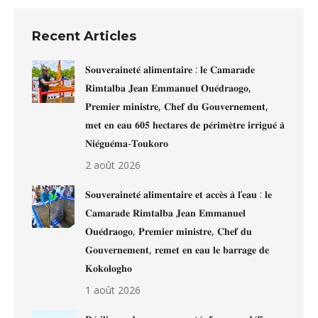
Recent Articles
𝐒𝐨𝐮𝐯𝐞𝐫𝐚𝐢𝐧𝐞𝐭𝐞́ 𝐚𝐥𝐢𝐦𝐞𝐧𝐭𝐚𝐢𝐫𝐞 : 𝐥𝐞 𝐂𝐚𝐦𝐚𝐫𝐚𝐝𝐞
𝐑𝐢𝐦𝐭𝐚𝐥𝐛𝐚 𝐉𝐞𝐚𝐧 𝐄𝐦𝐦𝐚𝐧𝐮𝐞𝐥 𝐎𝐮𝐞́𝐝𝐫𝐚𝐨𝐠𝐨,
𝐏𝐫𝐞𝐦𝐢𝐞𝐫 𝐦𝐢𝐧𝐢𝐬𝐭𝐫𝐞, 𝐂𝐡𝐞𝐟 𝐝𝐮 𝐆𝐨𝐮𝐯𝐞𝐫𝐧𝐞𝐦𝐞𝐧𝐭,
𝐦𝐞𝐭 𝐞𝐧 𝐞𝐚𝐮 𝟔𝟎𝟓 𝐡𝐞𝐜𝐭𝐚𝐫𝐞𝐬 𝐝𝐞 𝐩𝐞́𝐫𝐢𝐦𝐞̀𝐭𝐫𝐞 𝐢𝐫𝐫𝐢𝐠𝐮𝐞́ 𝐚̀
𝐍𝐢𝐞́𝐠𝐮𝐞́𝐦𝐚-𝐓𝐨𝐮𝐤𝐨𝐫𝐨
2 août 2026
𝐒𝐨𝐮𝐯𝐞𝐫𝐚𝐢𝐧𝐞𝐭𝐞́ 𝐚𝐥𝐢𝐦𝐞𝐧𝐭𝐚𝐢𝐫𝐞 𝐞𝐭 𝐚𝐜𝐜𝐞̀𝐬 𝐚̀ 𝐥’𝐞𝐚𝐮 : 𝐥𝐞
𝐂𝐚𝐦𝐚𝐫𝐚𝐝𝐞 𝐑𝐢𝐦𝐭𝐚𝐥𝐛𝐚 𝐉𝐞𝐚𝐧 𝐄𝐦𝐦𝐚𝐧𝐮𝐞𝐥
𝐎𝐮𝐞́𝐝𝐫𝐚𝐨𝐠𝐨, 𝐏𝐫𝐞𝐦𝐢𝐞𝐫 𝐦𝐢𝐧𝐢𝐬𝐭𝐫𝐞, 𝐂𝐡𝐞𝐟 𝐝𝐮
𝐆𝐨𝐮𝐯𝐞𝐫𝐧𝐞𝐦𝐞𝐧𝐭, 𝐫𝐞𝐦𝐞𝐭 𝐞𝐧 𝐞𝐚𝐮 𝐥𝐞 𝐛𝐚𝐫𝐫𝐚𝐠𝐞 𝐝𝐞
𝐊𝐨𝐤𝐨𝐥𝐨𝐠𝐡𝐨
1 août 2026