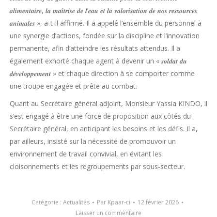
𝒂𝒍𝒊𝒎𝒆𝒏𝒕𝒂𝒊𝒓𝒆, 𝒍𝒂 𝒎𝒂𝒊̂𝒕𝒓𝒊𝒔𝒆 𝒅𝒆 𝒍’𝒆𝒂𝒖 𝒆𝒕 𝒍𝒂 𝒗𝒂𝒍𝒐𝒓𝒊𝒔𝒂𝒕𝒊𝒐𝒏 𝒅𝒆 𝒏𝒐𝒔 𝒓𝒆𝒔𝒔𝒐𝒖𝒓𝒄𝒆𝒔
𝒂𝒏𝒊𝒎𝒂𝒍𝒆𝒔 », a-t-il affirmé. Il a appelé l’ensemble du personnel à
une synergie d’actions, fondée sur la discipline et l’innovation
permanente, afin d’atteindre les résultats attendus. Il a
également exhorté chaque agent à devenir un « 𝒔𝒐𝒍𝒅𝒂𝒕 𝒅𝒖
𝒅𝒆́𝒗𝒆𝒍𝒐𝒑𝒑𝒆𝒎𝒆𝒏𝒕 » et chaque direction à se comporter comme
une troupe engagée et prête au combat.
Quant au Secrétaire général adjoint, Monsieur Yassia KINDO, il
s’est engagé à être une force de proposition aux côtés du
Secrétaire général, en anticipant les besoins et les défis. Il a,
par ailleurs, insisté sur la nécessité de promouvoir un
environnement de travail convivial, en évitant les
cloisonnements et les regroupements par sous-secteur.
Catégorie :
Actualités
Par
Kpaar-ci
12 février 2026
Laisser un commentaire