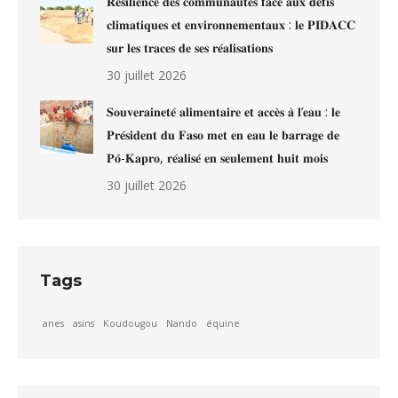
𝐑𝐞́𝐬𝐢𝐥𝐢𝐞𝐧𝐜𝐞 𝐝𝐞𝐬 𝐜𝐨𝐦𝐦𝐮𝐧𝐚𝐮𝐭𝐞́𝐬 𝐟𝐚𝐜𝐞 𝐚𝐮𝐱 𝐝𝐞́𝐟𝐢𝐬
𝐜𝐥𝐢𝐦𝐚𝐭𝐢𝐪𝐮𝐞𝐬 𝐞𝐭 𝐞𝐧𝐯𝐢𝐫𝐨𝐧𝐧𝐞𝐦𝐞𝐧𝐭𝐚𝐮𝐱 : 𝐥𝐞 𝐏𝐈𝐃𝐀𝐂𝐂
𝐬𝐮𝐫 𝐥𝐞𝐬 𝐭𝐫𝐚𝐜𝐞𝐬 𝐝𝐞 𝐬𝐞𝐬 𝐫𝐞́𝐚𝐥𝐢𝐬𝐚𝐭𝐢𝐨𝐧𝐬
30 juillet 2026
𝐒𝐨𝐮𝐯𝐞𝐫𝐚𝐢𝐧𝐞𝐭𝐞́ 𝐚𝐥𝐢𝐦𝐞𝐧𝐭𝐚𝐢𝐫𝐞 𝐞𝐭 𝐚𝐜𝐜𝐞̀𝐬 𝐚̀ 𝐥’𝐞𝐚𝐮 : 𝐥𝐞
𝐏𝐫𝐞́𝐬𝐢𝐝𝐞𝐧𝐭 𝐝𝐮 𝐅𝐚𝐬𝐨 𝐦𝐞𝐭 𝐞𝐧 𝐞𝐚𝐮 𝐥𝐞 𝐛𝐚𝐫𝐫𝐚𝐠𝐞 𝐝𝐞
𝐏𝐨̂-𝐊𝐚𝐩𝐫𝐨, 𝐫𝐞́𝐚𝐥𝐢𝐬𝐞́ 𝐞𝐧 𝐬𝐞𝐮𝐥𝐞𝐦𝐞𝐧𝐭 𝐡𝐮𝐢𝐭 𝐦𝐨𝐢𝐬
30 juillet 2026
Tags
anes
asins
Koudougou
Nando
équine