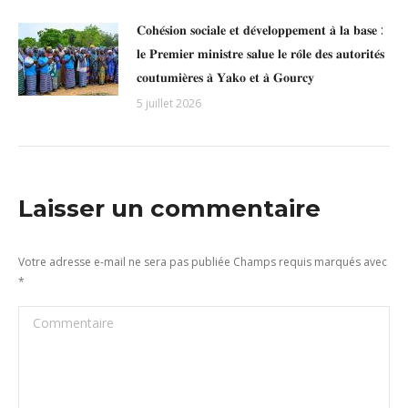
𝐂𝐨𝐡𝐞́𝐬𝐢𝐨𝐧 𝐬𝐨𝐜𝐢𝐚𝐥𝐞 𝐞𝐭 𝐝𝐞́𝐯𝐞𝐥𝐨𝐩𝐩𝐞𝐦𝐞𝐧𝐭 𝐚̀ 𝐥𝐚 𝐛𝐚𝐬𝐞 :
𝐥𝐞 𝐏𝐫𝐞𝐦𝐢𝐞𝐫 𝐦𝐢𝐧𝐢𝐬𝐭𝐫𝐞 𝐬𝐚𝐥𝐮𝐞 𝐥𝐞 𝐫𝐨̂𝐥𝐞 𝐝𝐞𝐬 𝐚𝐮𝐭𝐨𝐫𝐢𝐭𝐞́𝐬
𝐜𝐨𝐮𝐭𝐮𝐦𝐢𝐞̀𝐫𝐞𝐬 𝐚̀ 𝐘𝐚𝐤𝐨 𝐞𝐭 𝐚̀ 𝐆𝐨𝐮𝐫𝐜𝐲
5 juillet 2026
Laisser un commentaire
Votre adresse e-mail ne sera pas publiée Champs requis marqués avec
*
Commentaire